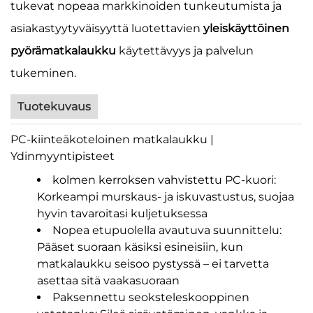
tukevat nopeaa markkinoiden tunkeutumista ja
asiakastyytyväisyyttä luotettavien
yleiskäyttöinen
pyörämatkalaukku
käytettävyys ja palvelun
tukeminen.
Tuotekuvaus
PC-kiinteäkoteloinen matkalaukku |
Ydinmyyntipisteet
kolmen kerroksen vahvistettu PC-kuori:
Korkeampi murskaus- ja iskuvastustus, suojaa
hyvin tavaroitasi kuljetuksessa
Nopea etupuolella avautuva suunnittelu:
Pääset suoraan käsiksi esineisiin, kun
matkalaukku seisoo pystyssä – ei tarvetta
asettaa sitä vaakasuoraan
Paksennettu seoksteleskooppinen