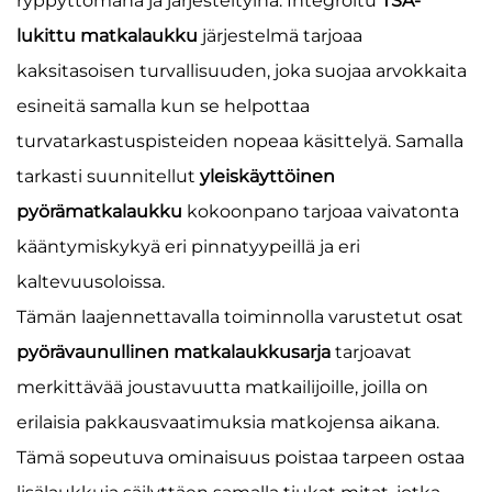
ryppyttömänä ja järjesteltyinä. Integroitu
TSA-
lukittu matkalaukku
järjestelmä tarjoaa
kaksitasoisen turvallisuuden, joka suojaa arvokkaita
esineitä samalla kun se helpottaa
turvatarkastuspisteiden nopeaa käsittelyä. Samalla
tarkasti suunnitellut
yleiskäyttöinen
pyörämatkalaukku
kokoonpano tarjoaa vaivatonta
kääntymiskykyä eri pinnatyypeillä ja eri
kaltevuusoloissa.
Tämän laajennettavalla toiminnolla varustetut osat
pyörävaunullinen matkalaukkusarja
tarjoavat
merkittävää joustavuutta matkailijoille, joilla on
erilaisia pakkausvaatimuksia matkojensa aikana.
Tämä sopeutuva ominaisuus poistaa tarpeen ostaa