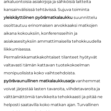
arkaluontoisia asiakirjoja ja sähköisiä laitteita
kansainvälisissä tehtävissä. Sujuva toiminta
yleiskäyttöinen pyörämatkalaukku
suunnittelu
osoittautuu erinomaisen arvokkaaksi matkojen
aikana kokouksiin, konferensseihin ja
asiakasesityksiin ammattimaisella tehokkuudella
liikkumisessa.
Permalinkkamatkakohtaiset tilanteet hyötyvät
valtavasti tämän kattavan tuotekokoelman
monipuolisista koko vaihtoehdoista.
pyörävaunullinen matkalaukkusarja
vanhemmat
voivat järjestää lasten tavaroita, viihdetavaroita ja
välttämättömiä tarvikkeita tehokkaasti ja pitää ne
helposti saatavilla koko matkan ajan. Turvallinen