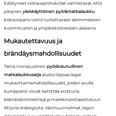
Edistyneet testausprotokollat varmistavat, että
jokainen
yleiskäyttöinen pyörämatkalaukku
kokoonpano toimii luotettavasti äärimmäisten
kuormitusten ja ympäristöstressien alaisena.
Mukautettavuus ja
brändäysmahdollisuudet
Tämä monipuolinen
pyörävaunullinen
matkalaukkusarja
alusta tarjoaa laajat
mukauttamismahdollisuudet, joiden avulla
kumppanit voivat kehittää erottuvia
brändiidentiteettejä ja markkinointiasetteluun
liittyviä strategioita. Värimuunnelmat, logon