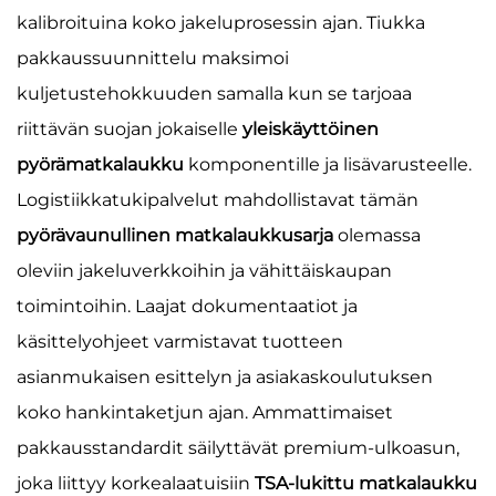
kalibroituina koko jakeluprosessin ajan. Tiukka
pakkaussuunnittelu maksimoi
kuljetustehokkuuden samalla kun se tarjoaa
riittävän suojan jokaiselle
yleiskäyttöinen
pyörämatkalaukku
komponentille ja lisävarusteelle.
Logistiikkatukipalvelut mahdollistavat tämän
pyörävaunullinen matkalaukkusarja
olemassa
oleviin jakeluverkkoihin ja vähittäiskaupan
toimintoihin. Laajat dokumentaatiot ja
käsittelyohjeet varmistavat tuotteen
asianmukaisen esittelyn ja asiakaskoulutuksen
koko hankintaketjun ajan. Ammattimaiset
pakkausstandardit säilyttävät premium-ulkoasun,
joka liittyy korkealaatuisiin
TSA-lukittu matkalaukku