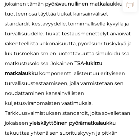
jokainen tämän
pyörävaunullinen matkalaukkusarja
tuotteen osa täyttää tiukat kansainväliset
standardit kestävyydelle, toiminnalliselle kyvyllä ja
turvallisuudelle. Tiukat testausmenettelyt arvioivat
rakenteellista kokonaisuutta, pyöräsuorituskykyä ja
lukitusmekanismien luotettavuutta simuloiduissa
matkustusoloissa. Jokainen
TSA-lukittu
matkalaukku
komponentti alisteutuu erityiseen
turvallisuustestaamiseen, jolla varmistetaan sen
noudattaminen kansainvälisten
kuljetusviranomaisten vaatimuksia.
Tarkkuusvalmistuksen standardit, joita sovelletaan
jokaiseen
yleiskäyttöinen pyörämatkalaukku
takuuttaa yhtenäisen suorituskyvyn ja pitkän