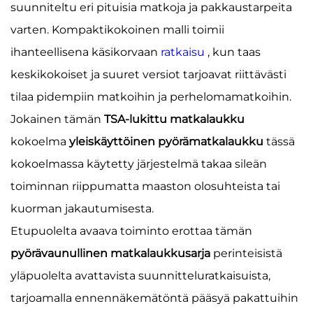
suunniteltu eri pituisia matkoja ja pakkaustarpeita
varten. Kompaktikokoinen malli toimii
ihanteellisena käsikorvaan
ratkaisu
, kun taas
keskikokoiset ja suuret versiot tarjoavat riittävästi
tilaa pidempiin matkoihin ja perhelomamatkoihin.
Jokainen tämän
TSA-lukittu matkalaukku
kokoelma
yleiskäyttöinen pyörämatkalaukku
tässä
kokoelmassa käytetty järjestelmä takaa sileän
toiminnan riippumatta maaston olosuhteista tai
kuorman jakautumisesta.
Etupuolelta avaava toiminto erottaa tämän
pyörävaunullinen matkalaukkusarja
perinteisistä
yläpuolelta avattavista suunnitteluratkaisuista,
tarjoamalla ennennäkemätöntä pääsyä pakattuihin