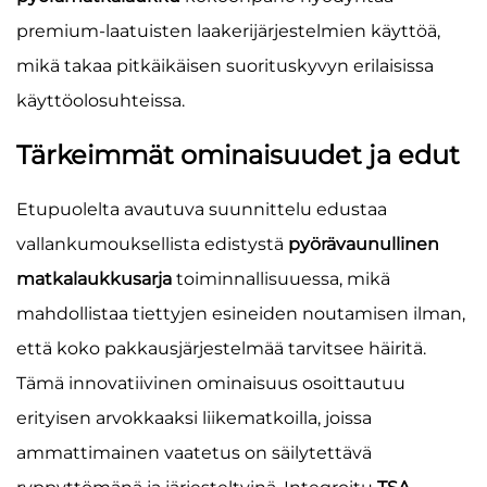
premium-laatuisten laakerijärjestelmien käyttöä,
mikä takaa pitkäikäisen suorituskyvyn erilaisissa
käyttöolosuhteissa.
Tärkeimmät ominaisuudet ja edut
Etupuolelta avautuva suunnittelu edustaa
vallankumouksellista edistystä
pyörävaunullinen
matkalaukkusarja
toiminnallisuuessa, mikä
mahdollistaa tiettyjen esineiden noutamisen ilman,
että koko pakkausjärjestelmää tarvitsee häiritä.
Tämä innovatiivinen ominaisuus osoittautuu
erityisen arvokkaaksi liikematkoilla, joissa
ammattimainen vaatetus on säilytettävä