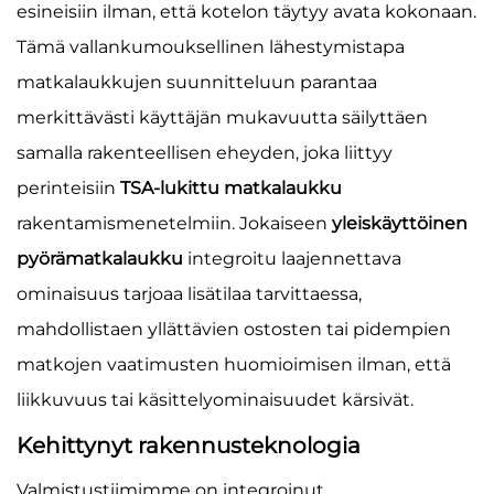
esineisiin ilman, että kotelon täytyy avata kokonaan.
Tämä vallankumouksellinen lähestymistapa
matkalaukkujen suunnitteluun parantaa
merkittävästi käyttäjän mukavuutta säilyttäen
samalla rakenteellisen eheyden, joka liittyy
perinteisiin
TSA-lukittu matkalaukku
rakentamismenetelmiin. Jokaiseen
yleiskäyttöinen
pyörämatkalaukku
integroitu laajennettava
ominaisuus tarjoaa lisätilaa tarvittaessa,
mahdollistaen yllättävien ostosten tai pidempien
matkojen vaatimusten huomioimisen ilman, että
liikkuvuus tai käsittelyominaisuudet kärsivät.
Kehittynyt rakennusteknologia
Valmistustiimimme on integroinut