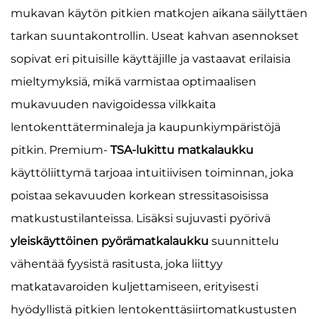
mukavan käytön pitkien matkojen aikana säilyttäen
tarkan suuntakontrollin. Useat kahvan asennokset
sopivat eri pituisille käyttäjille ja vastaavat erilaisia
mieltymyksiä, mikä varmistaa optimaalisen
mukavuuden navigoidessa vilkkaita
lentokenttäterminaleja ja kaupunkiympäristöjä
pitkin. Premium-
TSA-lukittu matkalaukku
käyttöliittymä tarjoaa intuitiivisen toiminnan, joka
poistaa sekavuuden korkean stressitasoisissa
matkustustilanteissa. Lisäksi sujuvasti pyörivä
yleiskäyttöinen pyörämatkalaukku
suunnittelu
vähentää fyysistä rasitusta, joka liittyy
matkatavaroiden kuljettamiseen, erityisesti
hyödyllistä pitkien lentokenttäsiirtomatkustusten