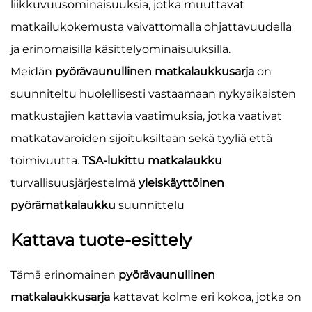
liikkuvuusominaisuuksia, jotka muuttavat
matkailukokemusta vaivattomalla ohjattavuudella
ja erinomaisilla käsittelyominaisuuksilla.
Meidän
pyörävaunullinen matkalaukkusarja
on
suunniteltu huolellisesti vastaamaan nykyaikaisten
matkustajien kattavia vaatimuksia, jotka vaativat
matkatavaroiden sijoituksiltaan sekä tyyliä että
toimivuutta.
TSA-lukittu matkalaukku
turvallisuusjärjestelmä
yleiskäyttöinen
pyörämatkalaukku
suunnittelu
Kattava tuote-esittely
Tämä erinomainen
pyörävaunullinen
matkalaukkusarja
kattavat kolme eri kokoa, jotka on