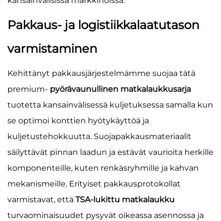
kansainvälisissä markkinoissa.
Pakkaus- ja logistiikkalaatutason
varmistaminen
Kehittänyt pakkausjärjestelmämme suojaa tätä
premium-
pyörävaunullinen matkalaukkusarja
tuotetta kansainvälisessä kuljetuksessa samalla kun
se optimoi konttien hyötykäyttöä ja
kuljetustehokkuutta. Suojapakkausmateriaalit
säilyttävät pinnan laadun ja estävät vaurioita herkille
komponenteille, kuten renkäsryhmille ja kahvan
mekanismeille. Erityiset pakkausprotokollat
varmistavat, että
TSA-lukittu matkalaukku
turvaominaisuudet pysyvät oikeassa asennossa ja