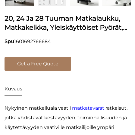
20, 24 Ja 28 Tuuman Matkalaukku,
Matkakelkka, Yleiskäyttöiset Pyörät,
TSA-Lukko, Eteenpäin Avaava
Spu
1601692766684
Laajennettava Ja Sisäistettävä
Matkalaukku
Get a Free Quote
Kuvaus
Nykyinen matkailuala vaatii
matkatavarat
ratkaisut,
jotka yhdistävät kestävyyden, toiminnallisuuden ja
käytettävyyden vaativille matkailijoille ympäri