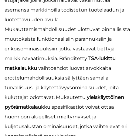
etuja jakelijoille, jotka haluavat vakiinnuttaa
asemansa markkinoilla todistetun tuotelaadun ja
luotettavuuden avulla.
Mukauttamismahdollisuudet ulottuvat pinnallisista
muutoksista funktionaalisiin parannuksiin ja
erikoisominaisuuksiin, jotka vastaavat tiettyjä
markkinavaatimuksia. Bränditetty
TSA-lukittu
matkalaukku
vaihtoehdot luovat arvokkaita
erottelumahdollisuuksia säilyttäen samalla
turvallisuus- ja käytettävyysominaisuudet, joita
kuluttajat odottavat. Mukautettu
yleiskäyttöinen
pyörämatkalaukku
spesifikaatiot voivat ottaa
huomioon alueelliset mieltymykset ja
kuljetusalustan ominaisuudet, jotka vaihtelevat eri