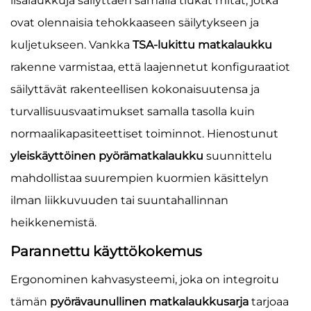
lisälaukkuja säilyttäen samalla tiukat mitat, jotka
ovat olennaisia tehokkaaseen säilytykseen ja
kuljetukseen. Vankka
TSA-lukittu matkalaukku
rakenne varmistaa, että laajennetut konfiguraatiot
säilyttävät rakenteellisen kokonaisuutensa ja
turvallisuusvaatimukset samalla tasolla kuin
normaalikapasiteettiset toiminnot. Hienostunut
yleiskäyttöinen pyörämatkalaukku
suunnittelu
mahdollistaa suurempien kuormien käsittelyn
ilman liikkuvuuden tai suuntahallinnan
heikkenemistä.
Parannettu käyttökokemus
Ergonominen kahvasysteemi, joka on integroitu
tämän
pyörävaunullinen matkalaukkusarja
tarjoaa