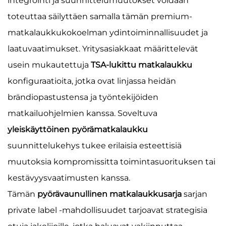
integrointi ja suunnittelumuutokset voidaan
toteuttaa säilyttäen samalla tämän premium-
matkalaukkukokoelman ydintoiminnallisuudet ja
laatuvaatimukset. Yritysasiakkaat määrittelevät
usein mukautettuja
TSA-lukittu matkalaukku
konfiguraatioita, jotka ovat linjassa heidän
brändiopastustensa ja työntekijöiden
matkailuohjelmien kanssa. Soveltuva
yleiskäyttöinen pyörämatkalaukku
suunnittelukehys tukee erilaisia esteettisiä
muutoksia kompromissitta toimintasuorituksen tai
kestävyysvaatimusten kanssa.
Tämän
pyörävaunullinen matkalaukkusarja
sarjan
private label -mahdollisuudet tarjoavat strategisia