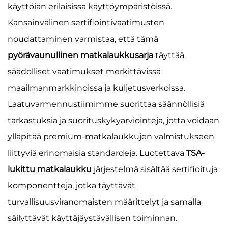
käyttöiän erilaisissa käyttöympäristöissä.
Kansainvälinen sertifiointivaatimusten
noudattaminen varmistaa, että tämä
pyörävaunullinen matkalaukkusarja
täyttää
säädölliset vaatimukset merkittävissä
maailmanmarkkinoissa ja kuljetusverkoissa.
Laatuvarmennustiimimme suorittaa säännöllisiä
tarkastuksia ja suorituskykyarviointeja, jotta voidaan
ylläpitää premium-matkalaukkujen valmistukseen
liittyviä erinomaisia standardeja. Luotettava
TSA-
lukittu matkalaukku
järjestelmä sisältää sertifioituja
komponentteja, jotka täyttävät
turvallisuusviranomaisten määrittelyt ja samalla
säilyttävät käyttäjäystävällisen toiminnan.