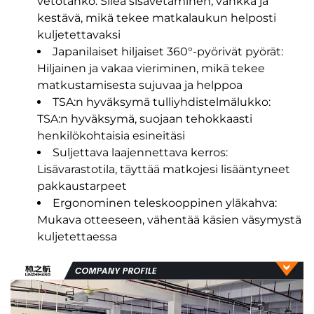
vetotanko: Sileä sisävetäminen, vankka ja
kestävä, mikä tekee matkalaukun helposti
kuljetettavaksi
Japanilaiset hiljaiset 360°-pyörivät pyörät:
Hiljainen ja vakaa vieriminen, mikä tekee
matkustamisesta sujuvaa ja helppoa
TSA:n hyväksymä tulliyhdistelmälukko:
TSA:n hyväksymä, suojaan tehokkaasti
henkilökohtaisia esineitäsi
Suljettava laajennettava kerros:
Lisävarastotila, täyttää matkojesi lisääntyneet
pakkaustarpeet
Ergonominen teleskooppinen yläkahva:
Mukava otteeseen, vähentää käsien väsymystä
kuljetettaessa