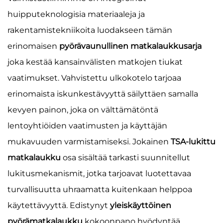
huipputeknologisia materiaaleja ja
rakentamistekniikoita luodakseen tämän
erinomaisen
pyörävaunullinen matkalaukkusarja
joka kestää kansainvälisten matkojen tiukat
vaatimukset. Vahvistettu ulkokotelo tarjoaa
erinomaista iskunkestävyyttä säilyttäen samalla
kevyen painon, joka on välttämätöntä
lentoyhtiöiden vaatimusten ja käyttäjän
mukavuuden varmistamiseksi. Jokainen
TSA-lukittu
matkalaukku
osa sisältää tarkasti suunnitellut
lukitusmekanismit, jotka tarjoavat luotettavaa
turvallisuutta uhraamatta kuitenkaan helppoa
käytettävyyttä. Edistynyt
yleiskäyttöinen
pyörämatkalaukku
kokoonpano hyödyntää