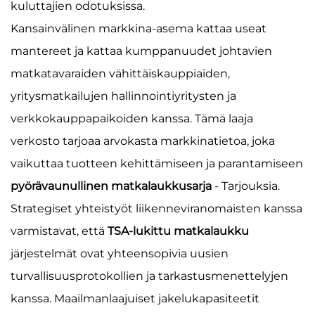
kuluttajien odotuksissa.
Kansainvälinen markkina-asema kattaa useat
mantereet ja kattaa kumppanuudet johtavien
matkatavaraiden vähittäiskauppiaiden,
yritysmatkailujen hallinnointiyritysten ja
verkkokauppapaikoiden kanssa. Tämä laaja
verkosto tarjoaa arvokasta markkinatietoa, joka
vaikuttaa tuotteen kehittämiseen ja parantamiseen
pyörävaunullinen matkalaukkusarja
- Tarjouksia.
Strategiset yhteistyöt liikenneviranomaisten kanssa
varmistavat, että
TSA-lukittu matkalaukku
järjestelmät ovat yhteensopivia uusien
turvallisuusprotokollien ja tarkastusmenettelyjen
kanssa. Maailmanlaajuiset jakelukapasiteetit