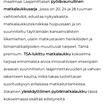
maailmaa. Laajamittaiset
pyörävaunullinen
matkalaukkusarja
, jossa on 20, 24 ja 28 tuuman
vaihtoehdot, edustaa nykyaikaista
matkalaukkutekniikkaa huipussaan ja on
suunniteltu täyttämään kansainvälisten
liikemiehen, usein matkustavien henkilöiden ja
lomamatkailijoiden muuttuvat tarpeet. Tämä
premium-
TSA-lukittu matkalaukku
kokoelma
tarjoaa erinomaista arvoa innovatiivisen eteenpäin
avaavan suunnittelun, laajennettavuuden ja vahvan
rakenteen kautta, mikä takaa luotettavan
suorituskyvyn erilaisissa matkailutilanteissa.
Jokainen
yleiskäyttöinen pyörämatkalaukku
tässä
kokoelmassa sisältää edistyneitä