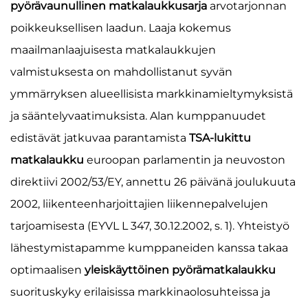
pyörävaunullinen matkalaukkusarja
arvotarjonnan
poikkeuksellisen laadun. Laaja kokemus
maailmanlaajuisesta matkalaukkujen
valmistuksesta on mahdollistanut syvän
ymmärryksen alueellisista markkinamieltymyksistä
ja sääntelyvaatimuksista. Alan kumppanuudet
edistävät jatkuvaa parantamista
TSA-lukittu
matkalaukku
euroopan parlamentin ja neuvoston
direktiivi 2002/53/EY, annettu 26 päivänä joulukuuta
2002, liikenteenharjoittajien liikennepalvelujen
tarjoamisesta (EYVL L 347, 30.12.2002, s. 1). Yhteistyö
lähestymistapamme kumppaneiden kanssa takaa
optimaalisen
yleiskäyttöinen pyörämatkalaukku
suorituskyky erilaisissa markkinaolosuhteissa ja