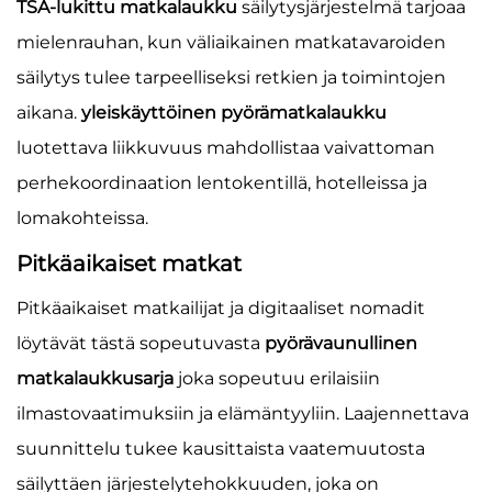
TSA-lukittu matkalaukku
säilytysjärjestelmä tarjoaa
mielenrauhan, kun väliaikainen matkatavaroiden
säilytys tulee tarpeelliseksi retkien ja toimintojen
aikana.
yleiskäyttöinen pyörämatkalaukku
luotettava liikkuvuus mahdollistaa vaivattoman
perhekoordinaation lentokentillä, hotelleissa ja
lomakohteissa.
Pitkäaikaiset matkat
Pitkäaikaiset matkailijat ja digitaaliset nomadit
löytävät tästä sopeutuvasta
pyörävaunullinen
matkalaukkusarja
joka sopeutuu erilaisiin
ilmastovaatimuksiin ja elämäntyyliin. Laajennettava
suunnittelu tukee kausittaista vaatemuutosta
säilyttäen järjestelytehokkuuden, joka on