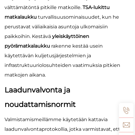
välttämätöntä pitkille matkoille.
TSA-lukittu
matkalaukku
turvallisuusominaisuudet, kun he
perustavat väliaikaisia asuntoja ulkomaisiin
paikkoihin. Kestävä
yleiskäyttöinen
pyörämatkalaukku
rakenne kestää usein
käytettävän kuljetusjärjestelmien ja
infrastruktuuriolosuhteiden vaatimuksia pitkien
matkojen aikana.
Laadunvalvonta ja
noudattamisnormit
Valmistamismeillämme käytetään kattavia
laadunvalvontaprotokollia, jotka varmistavat, että