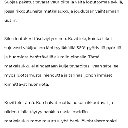
Suojaa pakatut tavarat vaurioilta ja vältä loputtomaa sykliä,
jossa rikkoutuneita matkalaukkuja joudutaan vaihtamaan
uusiin.
Sileä lentokenttäselviytyminen: Kuvittele, kuinka liikut
sujuvasti väkijoukon läpi tyylikkäillä 360° pyörivillä pyörillä
ja huomiota herättävällä alumiinipinnalla. Tämä
matkalaukku ei ainoastaan kulje tavaroitasi, vaan säteilee
myös luottamusta, hienoutta ja tarinaa, johon ihmiset
kiinnittävät huomiota.
Kuvittele tämä: Kun halvat matkalaukut rikkoutuvat ja
niiden tilalla täytyy hankkia uusia, meidän
matkalaukkumme muuttuu yhä henkilökohtaisemmaksi.