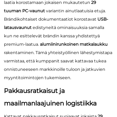
laatia korostamaan jokaisen mukautetun
29
tuuman PC-vaunut
variantin ainutlaatuisia etuja.
Brändikohtaiset dokumentaatiot korostavat
USB-
latausvaunut
edistyneitä ominaisuuksia samalla
kun ne esittelevät brändin kanssa yhdistettyä
premium-laatua.
alumiinirunkoinen matkalaukku
rakentaminen. Tämä yhteistyöllinen lähestymistapa
varmistaa, että kumppanit saavat kattavaa tukea
onnistuneeseen markkinoille tuloon ja jatkuvien
myyntitoimintojen tukemiseen.
Pakkausratkaisut ja
maailmanlaajuinen logistiikka
Kattavat pakkausratkaisut suojaavat jokaista
29