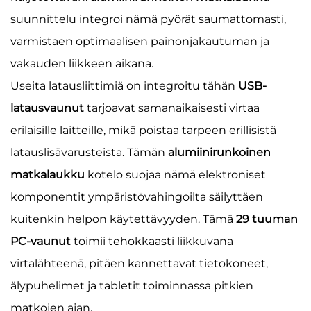
suunnittelu integroi nämä pyörät saumattomasti,
varmistaen optimaalisen painonjakautuman ja
vakauden liikkeen aikana.
Useita latausliittimiä on integroitu tähän
USB-
latausvaunut
tarjoavat samanaikaisesti virtaa
erilaisille laitteille, mikä poistaa tarpeen erillisistä
latauslisävarusteista. Tämän
alumiinirunkoinen
matkalaukku
kotelo suojaa nämä elektroniset
komponentit ympäristövahingoilta säilyttäen
kuitenkin helpon käytettävyyden. Tämä
29 tuuman
PC-vaunut
toimii tehokkaasti liikkuvana
virtalähteenä, pitäen kannettavat tietokoneet,
älypuhelimet ja tabletit toiminnassa pitkien
matkojen ajan.