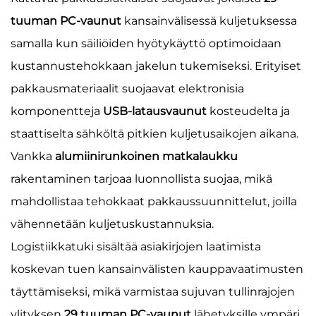
tuuman PC-vaunut
kansainvälisessä kuljetuksessa
samalla kun säiliöiden hyötykäyttö optimoidaan
kustannustehokkaan jakelun tukemiseksi. Erityiset
pakkausmateriaalit suojaavat elektronisia
komponentteja
USB-latausvaunut
kosteudelta ja
staattiselta sähköltä pitkien kuljetusaikojen aikana.
Vankka
alumiinirunkoinen matkalaukku
rakentaminen tarjoaa luonnollista suojaa, mikä
mahdollistaa tehokkaat pakkaussuunnittelut, joilla
vähennetään kuljetuskustannuksia.
Logistiikkatuki sisältää asiakirjojen laatimista
koskevan tuen kansainvälisten kauppavaatimusten
täyttämiseksi, mikä varmistaa sujuvan tullinrajojen
ylityksen
29 tuuman PC-vaunut
lähetyksille ympäri