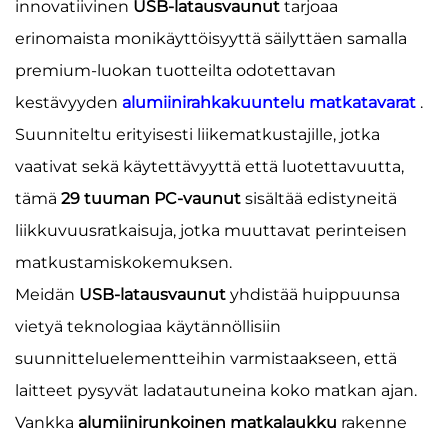
innovatiivinen
USB-latausvaunut
tarjoaa
erinomaista monikäyttöisyyttä säilyttäen samalla
premium-luokan tuotteilta odotettavan
kestävyyden
alumiinirahkakuuntelu
matkatavarat
.
Suunniteltu erityisesti liikematkustajille, jotka
vaativat sekä käytettävyyttä että luotettavuutta,
tämä
29 tuuman PC-vaunut
sisältää edistyneitä
liikkuvuusratkaisuja, jotka muuttavat perinteisen
matkustamiskokemuksen.
Meidän
USB-latausvaunut
yhdistää huippuunsa
vietyä teknologiaa käytännöllisiin
suunnitteluelementteihin varmistaakseen, että
laitteet pysyvät ladatautuneina koko matkan ajan.
Vankka
alumiinirunkoinen matkalaukku
rakenne