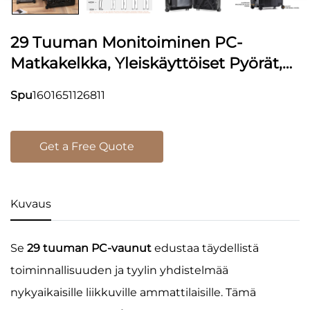
29 Tuuman Monitoiminen PC-
Matkakelkka, Yleiskäyttöiset Pyörät,
Spinner-Tyyppinen, USB-Latausportti,
Spu
1601651126811
Alumiinirunko, Uusi Kahvikupin
Pitopidin, Piirrosaiheinen
Kovakotinen Matkalaukku
Get a Free Quote
Kuvaus
Se
29 tuuman PC-vaunut
edustaa täydellistä
toiminnallisuuden ja tyylin yhdistelmää
nykyaikaisille liikkuville ammattilaisille. Tämä