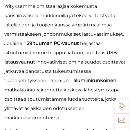
Yrityksemme omistaa laajaa kokemusta
kansainvälisillä markkinoilla ja tekee yhteistyötä
jakelijoiden ja tuojien kanssa ympäri maailmaa
varmistaakseen johdonmukaiset laatuvaatimukset.
Jokainen
29 tuuman PC-vaunut
heijastaa
sitoutumistamme huippulaatuun, kun taas
USB-
latausvaunut
innovatiiviset ominaisuudet osoittavat
jatkuvaa panostusta tukeutumisessa
tuotekehitykseen. Premium-
alumiinirunkoinen
matkalaukku
rakennetta koskeva lähestymistapa
osoittaa sitoutumistamme luoda tuotteita, jotka
ylittävät asiakkaiden odotukset eri
markkinasegmenteissä.