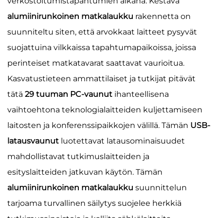
verkostoitumistapahtumien aikana. Kestävä
alumiinirunkoinen matkalaukku
rakennetta on
suunniteltu siten, että arvokkaat laitteet pysyvät
suojattuina vilkkaissa tapahtumapaikoissa, joissa
perinteiset matkatavarat saattavat vaurioitua.
Kasvatustieteen ammattilaiset ja tutkijat pitävät
tätä
29 tuuman PC-vaunut
ihanteellisena
vaihtoehtona teknologialaitteiden kuljettamiseen
laitosten ja konferenssipaikkojen välillä. Tämän
USB-
latausvaunut
luotettavat latausominaisuudet
mahdollistavat tutkimuslaitteiden ja
esityslaitteiden jatkuvan käytön. Tämän
alumiinirunkoinen matkalaukku
suunnittelun
tarjoama turvallinen säilytys suojelee herkkiä