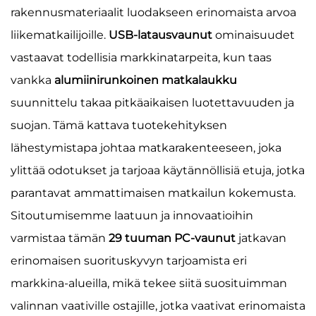
rakennusmateriaalit luodakseen erinomaista arvoa
liikematkailijoille.
USB-latausvaunut
ominaisuudet
vastaavat todellisia markkinatarpeita, kun taas
vankka
alumiinirunkoinen matkalaukku
suunnittelu takaa pitkäaikaisen luotettavuuden ja
suojan. Tämä kattava tuotekehityksen
lähestymistapa johtaa matkarakenteeseen, joka
ylittää odotukset ja tarjoaa käytännöllisiä etuja, jotka
parantavat ammattimaisen matkailun kokemusta.
Sitoutumisemme laatuun ja innovaatioihin
varmistaa tämän
29 tuuman PC-vaunut
jatkavan
erinomaisen suorituskyvyn tarjoamista eri
markkina-alueilla, mikä tekee siitä suosituimman
valinnan vaativille ostajille, jotka vaativat erinomaista