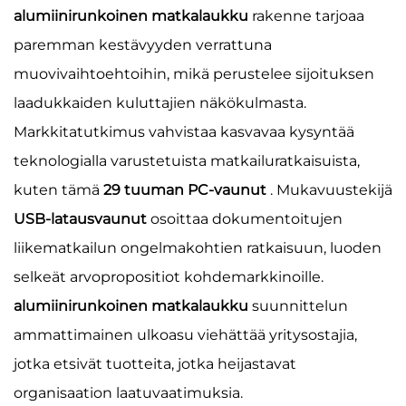
alumiinirunkoinen matkalaukku
rakenne tarjoaa
paremman kestävyyden verrattuna
muovivaihtoehtoihin, mikä perustelee sijoituksen
laadukkaiden kuluttajien näkökulmasta.
Markkitatutkimus vahvistaa kasvavaa kysyntää
teknologialla varustetuista matkailuratkaisuista,
kuten tämä
29 tuuman PC-vaunut
. Mukavuustekijä
USB-latausvaunut
osoittaa dokumentoitujen
liikematkailun ongelmakohtien ratkaisuun, luoden
selkeät arvopropositiot kohdemarkkinoille.
alumiinirunkoinen matkalaukku
suunnittelun
ammattimainen ulkoasu viehättää yritysostajia,
jotka etsivät tuotteita, jotka heijastavat
organisaation laatuvaatimuksia.