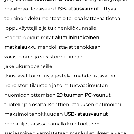
maailmaa. Jokaiseen
USB-latausvaunut
liittyvä
tekninen dokumentaatio tarjoaa kattavaa tietoa
loppukäyttäjille ja tukihenkilökunnalle.
Standardoidut mitat
alumiinirunkoinen
matkalaukku
mahdollistavat tehokkaan
varastoinnin ja varastonhallinnan
jakelukumppaneille.
Joustavat toimitusjärjestelyt mahdollistavat eri
kokoisten tilausten ja toimitusvaatimusten
huomioon ottamisen
29 tuuman PC-vaunut
tuotelinjan osalta. Konttien latauksen optimointi
maksimoi tehokkuuden
USB-latausvaunut
merikuljetuksissa samalla kun tuotteen
suojaaminen varmistetaan merikuljetuksen aikana.