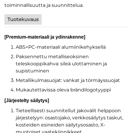
toiminnallisuutta ja suunnittelua.
Tuotekuvaus
[Premium-materiaali ja ydinrakenne]
ABS+PC-materiaali alumiinikehyksellä
Paksennettu metalliseoksinen
teleskooppikahva: sileä ulottaminen ja
supistuminen
Metallikulmasuojat: vankat ja törmäyssuojat
Mukautettavissa oleva brändilogotyyppi
[Järjestelty säilytys]
Tieteellisesti suunnitellut jakovälit helppoon
järjestelyyn: osastojako, verkkosäilytys taskut,
kosteiden esineiden säilytysosasto, X-
muotoiset vaatekiinnikkeet