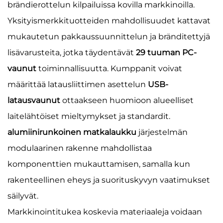
brändierottelun kilpailuissa kovilla markkinoilla.
Yksityismerkkituotteiden mahdollisuudet kattavat
mukautetun pakkaussuunnittelun ja bränditettyjä
lisävarusteita, jotka täydentävät
29 tuuman PC-
vaunut
toiminnallisuutta. Kumppanit voivat
määrittää latausliittimen asettelun
USB-
latausvaunut
ottaakseen huomioon alueelliset
laitelähtöiset mieltymykset ja standardit.
alumiinirunkoinen matkalaukku
järjestelmän
modulaarinen rakenne mahdollistaa
komponenttien mukauttamisen, samalla kun
rakenteellinen eheys ja suorituskyvyn vaatimukset
säilyvät.
Markkinointitukea koskevia materiaaleja voidaan