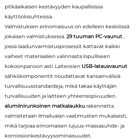
pitkäaikaisen kestävyyden kaupallisissa
käyttöolosuhteissa.
Valmistuksen erinomaisuus on edelleen keskiössä
jokaisen valmistuksessa.
29 tuuman PC-vaunut
,
jossa laadunvarmistusprosessit kattavat kaikki
vaiheet materiaalien valinnasta lopulliseen
kokoonpanoon asti. Laiteosien
USB-latausvaunut
sähkökomponentit noudattavat kansainvälisiä
turvallisuusstandardeja, mikä takaa käyttäjän
turvallisuuden ja laitteen yhteensopivuuden.
alumiinirunkoinen matkalaukku
rakennetta
valmistetaan ilmailualan vaatimusten mukaisesti,
mikä tarjoaa erinomaisen lujuus-massasuhde- ja
korroosionkestävyysominaisuudet.