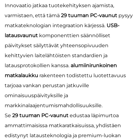
Innovaatio jatkaa tuotekehityksen ajamista,
varmistaen, että tämä
29 tuuman PC-vaunut
pysyy
matkateknologian integraation kärjessä.
USB-
latausvaunut
komponenttien säännölliset
päivitykset säilyttävät yhteensopivuuden
kehittyvien laitelähtöisten standardien ja
latausprotokollien kanssa.
alumiinirunkoinen
matkalaukku
rakenteen todistettu luotettavuus
tarjoaa vankan perustan jatkuville
ominaisuuspäivityksille ja
markkinalaajentumismahdollisuuksille.
Se
29 tuuman PC-vaunut
edustaa läpimurtoa
ammattimaisissa matkaratkaisuissa, yhdistäen
edistynyt latausteknologia ja premium-luokan