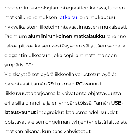
modernin teknologian integraation kanssa, luoden
matkailukokemuksen
ratkaisu
joka mukautuu
nykyaikaisten liiketoimintavaatimusten mukaisesti.
Premium
alumiinirunkoinen matkalaukku
rakenne
takaa pitkäaikaisen kestävyyden säilyttäen samalla
elegantin ulkoasun, joka sopii ammattimaiseen
ympäristöön.
Yleiskäyttöiset pyöräliikkeellä varustetut pyörät
parantavat tämän
29 tuuman PC-vaunut
liikkuvuutta tarjoamalla vaivatonta ohjattavuutta
erilaisilla pinnoilla ja eri ympäristöissä. Tämän
USB-
latausvaunut
integroidut latausmahdollisuudet
poistavat yleisen ongelman tyhjentyneistä laitteista
matkan aikana, kun taas vahvistetut