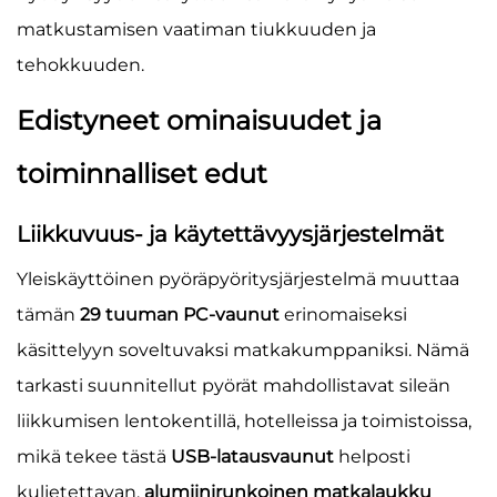
matkustamisen vaatiman tiukkuuden ja
tehokkuuden.
Edistyneet ominaisuudet ja
toiminnalliset edut
Liikkuvuus- ja käytettävyysjärjestelmät
Yleiskäyttöinen pyöräpyöritysjärjestelmä muuttaa
tämän
29 tuuman PC-vaunut
erinomaiseksi
käsittelyyn soveltuvaksi matkakumppaniksi. Nämä
tarkasti suunnitellut pyörät mahdollistavat sileän
liikkumisen lentokentillä, hotelleissa ja toimistoissa,
mikä tekee tästä
USB-latausvaunut
helposti
kuljetettavan.
alumiinirunkoinen matkalaukku