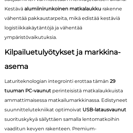
Kestävä
alumiinirunkoinen matkalaukku
rakenne
vähentää pakkaustarpeita, mikä edistää kestäviä
logistiikkakäytäntöjä ja vähentää
ympäristövaikutuksia.
Kilpailuetulyötykset ja markkina-
asema
Laturiteknologian integrointi erottaa tämän
29
tuuman PC-vaunut
perinteisistä matkalaukkuista
ammattimaisessa matkailumarkkinassa. Edistyneet
suunnittelutekniikat optimoivat
USB-latausvaunut
suorituskykyä säilyttäen samalla lentomatkoihin
vaaditun kevyen rakenteen. Premium-