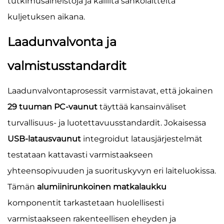
tutkimusaineistoja ja kalliita sähkölaitteita
kuljetuksen aikana.
Laadunvalvonta ja
valmistusstandardit
Laadunvalvontaprosessit varmistavat, että jokainen
29 tuuman PC-vaunut
täyttää kansainväliset
turvallisuus- ja luotettavuusstandardit. Jokaisessa
USB-latausvaunut
integroidut latausjärjestelmät
testataan kattavasti varmistaakseen
yhteensopivuuden ja suorituskyvyn eri laiteluokissa.
Tämän
alumiinirunkoinen matkalaukku
komponentit tarkastetaan huolellisesti
varmistaakseen rakenteellisen eheyden ja