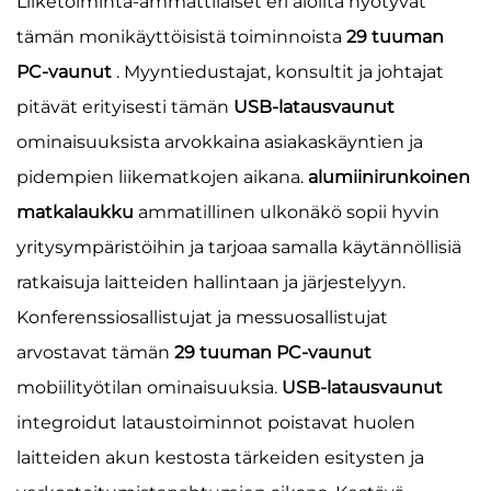
Liiketoiminta-ammattilaiset eri aloilta hyötyvät
tämän monikäyttöisistä toiminnoista
29 tuuman
PC-vaunut
. Myyntiedustajat, konsultit ja johtajat
pitävät erityisesti tämän
USB-latausvaunut
ominaisuuksista arvokkaina asiakaskäyntien ja
pidempien liikematkojen aikana.
alumiinirunkoinen
matkalaukku
ammatillinen ulkonäkö sopii hyvin
yritysympäristöihin ja tarjoaa samalla käytännöllisiä
ratkaisuja laitteiden hallintaan ja järjestelyyn.
Konferenssiosallistujat ja messuosallistujat
arvostavat tämän
29 tuuman PC-vaunut
mobiilityötilan ominaisuuksia.
USB-latausvaunut
integroidut lataustoiminnot poistavat huolen
laitteiden akun kestosta tärkeiden esitysten ja