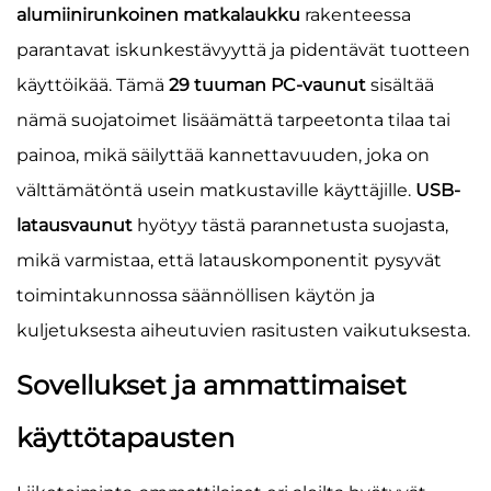
alumiinirunkoinen matkalaukku
rakenteessa
parantavat iskunkestävyyttä ja pidentävät tuotteen
käyttöikää. Tämä
29 tuuman PC-vaunut
sisältää
nämä suojatoimet lisäämättä tarpeetonta tilaa tai
painoa, mikä säilyttää kannettavuuden, joka on
välttämätöntä usein matkustaville käyttäjille.
USB-
latausvaunut
hyötyy tästä parannetusta suojasta,
mikä varmistaa, että latauskomponentit pysyvät
toimintakunnossa säännöllisen käytön ja
kuljetuksesta aiheutuvien rasitusten vaikutuksesta.
Sovellukset ja ammattimaiset
käyttötapausten