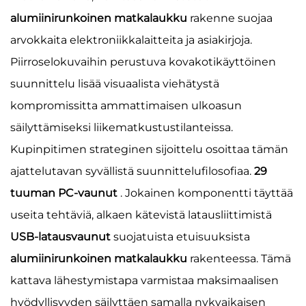
alumiinirunkoinen matkalaukku
rakenne suojaa
arvokkaita elektroniikkalaitteita ja asiakirjoja.
Piirroselokuvaihin perustuva kovakotikäyttöinen
suunnittelu lisää visuaalista viehätystä
kompromissitta ammattimaisen ulkoasun
säilyttämiseksi liikematkustustilanteissa.
Kupinpitimen strateginen sijoittelu osoittaa tämän
ajattelutavan syvällistä suunnittelufilosofiaa.
29
tuuman PC-vaunut
. Jokainen komponentti täyttää
useita tehtäviä, alkaen kätevistä latausliittimistä
USB-latausvaunut
suojatuista etuisuuksista
alumiinirunkoinen matkalaukku
rakenteessa. Tämä
kattava lähestymistapa varmistaa maksimaalisen
hyödyllisyyden säilyttäen samalla nykyaikaisen