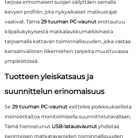
tarjoaa erinomaisen suojan säilyttäen samalla
kevyen profiilin, jota nykyaikaiset matkustajat
vaativat. Tämä
29 tuuman PC-vaunut
erottautuu
kilpailukykyisestä matkalaukkumarkkinasta
tarjoamalla kattavan toiminnallisuuden, joka vastaa
kansainvälisten liikemiehen tarpeita muuttuvassa
ympäristössä.
Tuotteen yleiskatsaus ja
suunnittelun erinomaisuus
Se
29 tuuman PC-vaunut
esittelee poikkeuksellista
insinööritaitoa monitoimisella suunnittelutavallaan.
Tämä hienostunut
USB-latausvaunut
yhdistää
perinteisen matkatavaroiden toiminnallisuuden