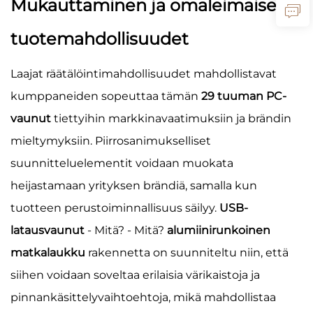
Mukauttaminen ja omaleimaiset
tuotemahdollisuudet
Laajat räätälöintimahdollisuudet mahdollistavat
kumppaneiden sopeuttaa tämän
29 tuuman PC-
vaunut
tiettyihin markkinavaatimuksiin ja brändin
mieltymyksiin. Piirrosanimukselliset
suunnitteluelementit voidaan muokata
heijastamaan yrityksen brändiä, samalla kun
tuotteen perustoiminnallisuus säilyy.
USB-
latausvaunut
- Mitä? - Mitä?
alumiinirunkoinen
matkalaukku
rakennetta on suunniteltu niin, että
siihen voidaan soveltaa erilaisia värikaistoja ja
pinnankäsittelyvaihtoehtoja, mikä mahdollistaa