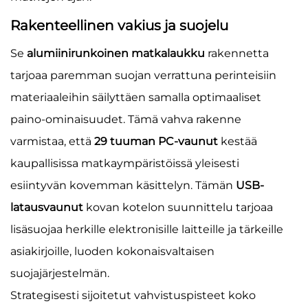
Rakenteellinen vakius ja suojelu
Se
alumiinirunkoinen matkalaukku
rakennetta
tarjoaa paremman suojan verrattuna perinteisiin
materiaaleihin säilyttäen samalla optimaaliset
paino-ominaisuudet. Tämä vahva rakenne
varmistaa, että
29 tuuman PC-vaunut
kestää
kaupallisissa matkaympäristöissä yleisesti
esiintyvän kovemman käsittelyn. Tämän
USB-
latausvaunut
kovan kotelon suunnittelu tarjoaa
lisäsuojaa herkille elektronisille laitteille ja tärkeille
asiakirjoille, luoden kokonaisvaltaisen
suojajärjestelmän.
Strategisesti sijoitetut vahvistuspisteet koko