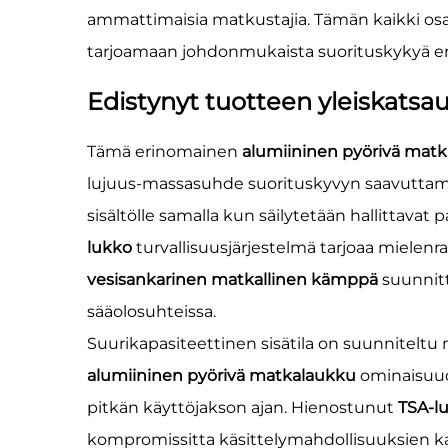
ammattimaisia matkustajia. Tämän kaikki os
tarjoamaan johdonmukaista suorituskykyä eril
Edistynyt tuotteen yleiskatsa
Tämä erinomainen
alumiininen pyörivä mat
lujuus-massasuhde suorituskyvyn saavuttami
sisältölle samalla kun säilytetään hallittava
lukko
turvallisuusjärjestelmä tarjoaa mielen
vesisankarinen matkallinen kämppä
suunnitt
sääolosuhteissa.
Suurikapasiteettinen sisätila on suunnitelt
alumiininen pyörivä matkalaukku
ominaisuude
pitkän käyttöjakson ajan. Hienostunut
TSA-l
kompromissitta käsittelymahdollisuuksien k