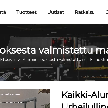
stä
Tuotteet
Uutiset
Ratkaisu
O
oksesta valmistettu 
Etusivu
Alumiiniseoksesta valmistettu matkalaukku
Kaikki-Alu
Urheilulli