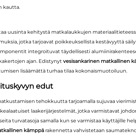
n kautta.
 uusinta kehitystä matkalaukkujen materiaalitieteess
uksia, jotka tarjoavat poikkeuksellista kestävyyttä säil
mponentit integroituvat täydellisesti alumiinirakentee
kakertojen ajan. Edistynyt
vesisankarinen matkallinen
utumisen lisäämättä turhaa tilaa kokonaismuotoiluun.
rituskyvyn edut
tkustamisen tehokkuutta tarjoamalla sujuvaa vierimis
orkealaatuiset laakerijärjestelmät, jotka varmistavat jo
useita turvatasoja samalla kun se varmistaa käyttäjille h
atkallinen kämppä
rakennetta vahvistetaan saumateknolo