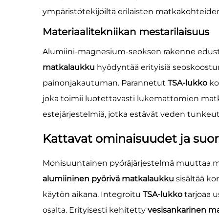
ympäristötekijöiltä erilaisten matkakohteide
Materiaalitekniikan mestarilaisuus
Alumiini-magnesium-seoksen rakenne edustaa
matkalaukku
hyödyntää erityisiä seoskoostum
painonjakautuman. Parannetut
TSA-lukko
ko
joka toimii luotettavasti lukemattomien mat
estejärjestelmiä, jotka estävät veden tunke
Kattavat ominaisuudet ja suo
Monisuuntainen pyöräjärjestelmä muuttaa ma
alumiininen pyörivä matkalaukku
sisältää k
käytön aikana. Integroitu
TSA-lukko
tarjoaa 
osalta. Erityisesti kehitetty
vesisankarinen m