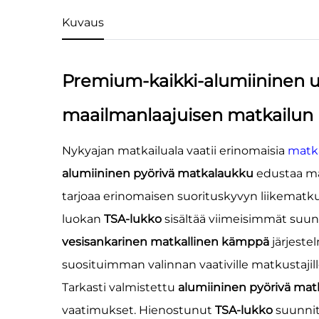
Kuvaus
Premium-kaikki-alumiininen u
maailmanlaajuisen matkailun
Nykyajan matkailuala vaatii erinomaisia
matk
alumiininen pyörivä matkalaukku
edustaa ma
tarjoaa erinomaisen suorituskyvyn liikematkus
luokan
TSA-lukko
sisältää viimeisimmät suunn
vesisankarinen matkallinen kämppä
järjeste
suosituimman valinnan vaativille matkustajill
Tarkasti valmistettu
alumiininen pyörivä ma
vaatimukset. Hienostunut
TSA-lukko
suunnit