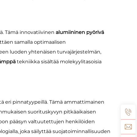
ä. Tämä innovatiivinen
alumiininen pyörivä
yttäen samalla optimaalisen
seen luoden yhtenäisen turvajärjestelmän,
 kämppä
tekniikka sisältää molekyylitasoisia
tä eri pinnatyypeillä. Tämä ammattimainen
hdonmukaisen suorituskyvyn pitkäaikaisen
elpon pääsyn valtuutettujen henkilöiden
gialla, joka säilyttää suojatoiminnallisuuden