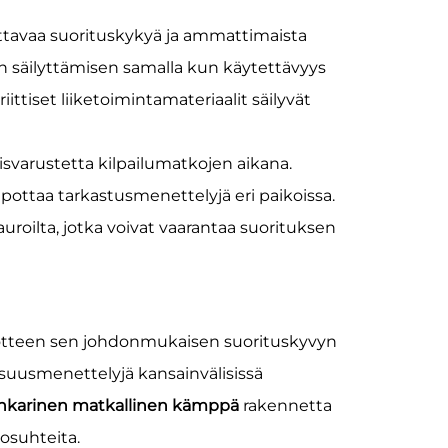
ettavaa suorituskykyä ja ammattimaista
en säilyttämisen samalla kun käytettävyys
ittiset liiketoimintamateriaalit säilyvät
isvarustetta kilpailumatkojen aikana.
elpottaa tarkastusmenettelyjä eri paikoissa.
uroilta, jotka voivat vaarantaa suorituksen
tteen sen johdonmukaisen suorituskyvyn
isuusmenettelyjä kansainvälisissä
ankarinen matkallinen kämppä
rakennetta
losuhteita.