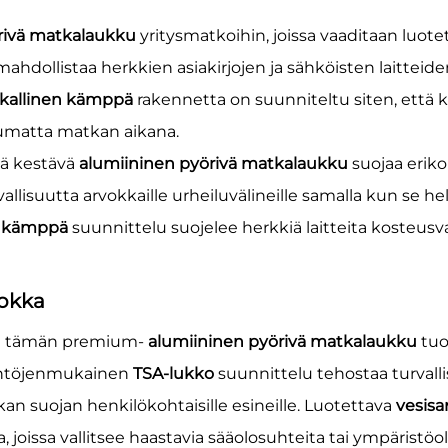
rivä matkalaukku
yritysmatkoihin, joissa vaaditaan luot
ahdollistaa herkkien asiakirjojen ja sähköisten laitteid
tkallinen kämppä
rakennetta on suunniteltu siten, että kri
umatta matkan aikana.
mä kestävä
alumiininen pyörivä matkalaukku
suojaa eriko
allisuutta arvokkaille urheiluvälineille samalla kun se h
en kämppä
suunnittelu suojelee herkkiä laitteita kosteusva
uokka
vat tämän premium-
alumiininen pyörivä matkalaukku
tuo
ääntöjenmukainen
TSA-lukko
suunnittelu tehostaa turvall
kan suojan henkilökohtaisille esineille. Luotettava
vesis
 joissa vallitsee haastavia sääolosuhteita tai ympäristöo