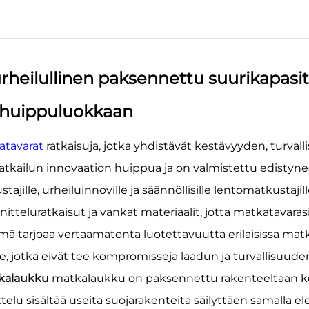
rheilullinen paksennettu suurikapasi
 huippuluokkaan
atavarat
ratkaisuja, jotka yhdistävät kestävyyden, turval
tkailun innovaation huippua ja on valmistettu edistyn
tajille, urheiluinnoville ja säännöllisille lentomatkust
itteluratkaisut ja vankat materiaalit, jotta matkatavaras
lmä tarjoaa vertaamatonta luotettavuutta erilaisissa matk
e, jotka eivät tee kompromisseja laadun ja turvallisuud
tkalaukku
matkalaukku on paksennettu rakenteeltaan ke
telu sisältää useita suojarakenteita säilyttäen samalla e