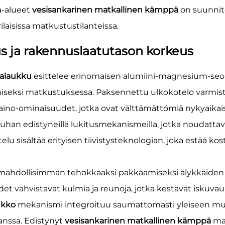
a-alueet
vesisankarinen matkallinen kämppä
on suunnite
aisissa matkustustilanteissa.
us ja rakennuslaatutason korkeus
kalaukku
esittelee erinomaisen alumiini-magnesium-seok
seksi matkustuksessa. Paksennettu ulkokotelo varmist
t paino-ominaisuudet, jotka ovat välttämättömiä nykyaikai
rauhan edistyneillä lukitusmekanismeilla, jotka noudatta
elu sisältää erityisen tiivistysteknologian, joka estää
u mahdollisimman tehokkaaksi pakkaamiseksi älykkäiden
t vahvistavat kulmia ja reunoja, jotka kestävät iskuvaur
ukko
mekanismi integroituu saumattomasti yleiseen muot
anssa. Edistynyt
vesisankarinen matkallinen kämppä
ma