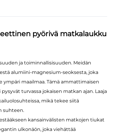
teettinen pyörivä matkalaukku
lisuuden ja toiminnallisisuuden. Meidän
eestä alumiini-magnesium-seoksesta, joka
ajille ympäri maailmaa. Tämä ammattimaisen
i pysyvät turvassa jokaisen matkan ajan. Laaja
ailuolosuhteissa, mikä tekee siitä
en suhteen.
stääkseen kansainvälisten matkojen tiukat
legantin ulkonäön, joka viehättää