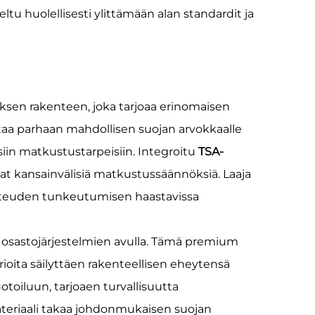
ltu huolellisesti ylittämään alan standardit ja
sen rakenteen, joka tarjoaa erinomaisen
aa parhaan mahdollisen suojan arvokkaalle
siin matkustustarpeisiin. Integroitu
TSA-
vat kansainvälisiä matkustussäännöksiä. Laaja
 kosteuden tunkeutumisen haastavissa
 osastojärjestelmien avulla. Tämä premium
ioita säilyttäen rakenteellisen eheytensä
oiluun, tarjoaen turvallisuutta
teriaali takaa johdonmukaisen suojan