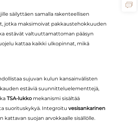
lle säilyttäen samalla rakenteellisen
elmät, jotka maksimoivat pakkaustehokkuuden
tka estävät valtuuttamattoman pääsyn
uojelu kattaa kaikki ulkopinnat, mikä
hdollistaa sujuvan kulun kansainvälisten
rkauden estäviä suunnitteluelementtejä,
kka
TSA-lukko
mekanismi sisältää
ta suorituskykyä. Integroitu
vesisankarinen
 kattavan suojan arvokkaalle sisällölle.