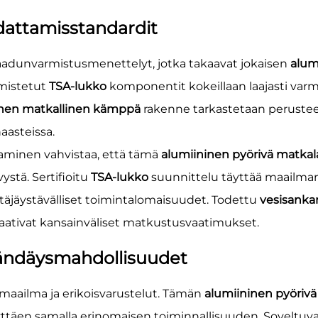
dattamisstandardit
aadunvarmistusmenettelyt, jotka takaavat jokaisen
alum
lmistetut
TSA-lukko
komponentit kokeillaan laajasti var
inen matkallinen kämppä
rakenne tarkastetaan perusteel
aasteissa.
minen vahvistaa, että tämä
alumiininen pyörivä matka
ystä. Sertifioitu
TSA-lukko
suunnittelu täyttää maailman
ttäjäystävälliset toimintalomaisuudet. Todettu
vesisanka
vaativat kansainväliset matkustusvaatimukset.
rändäysmahdollisuudet
imaailma ja erikoisvarustelut. Tämän
alumiininen pyöriv
lyttäen samalla erinomaisen toiminnallisuuden. Soveltuv