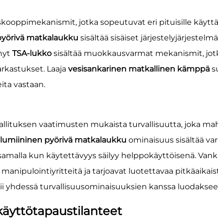
ooppimekanismit, jotka sopeutuvat eri pituisille käyttäji
pyörivä matkalaukku
sisältää sisäiset järjestelyjärjest
ynyt
TSA-lukko
sisältää muokkausvarmat mekanismit, jo
arkastukset. Laaja
vesisankarinen matkallinen kämppä
s
ita vastaan.
allituksen vaatimusten mukaista turvallisuutta, joka ma
lumiininen pyörivä matkalaukku
ominaisuus sisältää va
ä samalla kun käytettävyys säilyy helppokäyttöisenä. Van
nipulointiyritteitä ja tarjoavat luotettavaa pitkäaikais
mii yhdessä turvallisuusominaisuuksien kanssa luodakseen
käyttötapaustilanteet