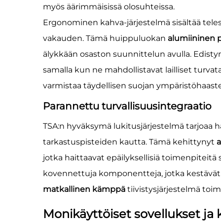
myös äärimmäisissä olosuhteissa.
Ergonominen kahva-järjestelmä sisältää telesk
vakauden. Tämä huippuluokan
alumiininen 
älykkään osaston suunnittelun avulla. Edist
samalla kun ne mahdollistavat lailliset turvat
varmistaa täydellisen suojan ympäristöhaaste
Parannettu turvallisuusintegraatio
TSA:n hyväksymä lukitusjärjestelmä tarjoaa h
tarkastuspisteiden kautta. Tämä kehittynyt
a
jotka haittaavat epäilyksellisiä toimenpiteit
kovennettuja komponentteja, jotka kestävät ma
matkallinen kämppä
tiivistysjärjestelmä toi
Monikäyttöiset sovellukset ja 