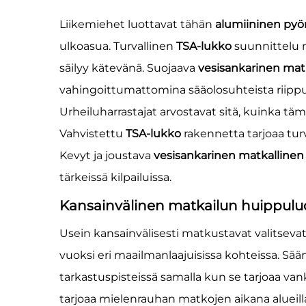
Liikemiehet luottavat tähän
alumiininen pyö
ulkoasua. Turvallinen
TSA-lukko
suunnittelu m
säilyy kätevänä. Suojaava
vesisankarinen ma
vahingoittumattomina sääolosuhteista riipp
Urheiluharrastajat arvostavat sitä, kuinka tä
Vahvistettu
TSA-lukko
rakennetta tarjoaa turv
Kevyt ja joustava
vesisankarinen matkallin
tärkeissä kilpailuissa.
Kansainvälinen matkailun huippul
Usein kansainvälisesti matkustavat valitse
vuoksi eri maailmanlaajuisissa kohteissa. S
tarkastuspisteissä samalla kun se tarjoaa van
tarjoaa mielenrauhan matkojen aikana alueilla,