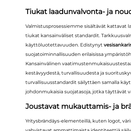
Tiukat laadunvalvonta- ja nou
Valmistusprosessiemme sisältävät kattavat l
tiukat kansainväliset standardit. Tarkkuusva
käyttöluotettavuuden. Edistynyt
vesisankar
suojatoiminnallisuuden erilaisissa ympäristöh
Kansainvälinen vaatimustenmukaisuustestaa
kestävyydestä, turvallisuudesta ja suorituskyv
turvallisuusstandardit säilyttäen samalla käy
johdonmukaisia suojatasoja, jotka täyttävät 
Joustavat mukauttamis- ja b
Yritysbrändäys-elementeillä, kuten logot, vär
vahvistavat ammattimaista identiteettiä säi