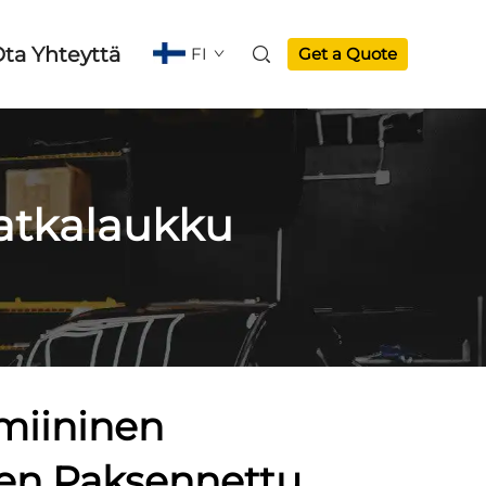
ta Yhteyttä
FI
Get a Quote
matkalaukku
miininen
nen Paksennettu