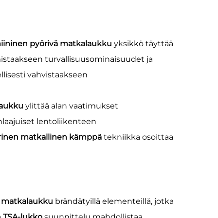
iininen pyörivä matkalaukku
yksikkö täyttää
mistaakseen turvallisuusominaisuudet ja
lisesti vahvistaakseen
laukku
ylittää alan vaatimukset
laajuiset lentoliikenteen
rinen matkallinen kämppä
tekniikka osoittaa
ä matkalaukku
brändätyillä elementeillä, jotka
a
TSA-lukko
suunnittelu mahdollistaa