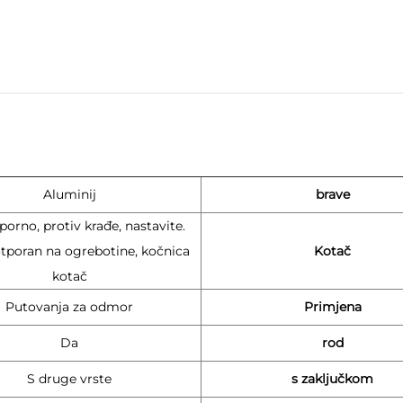
Aluminij
brave
orno, protiv krađe, nastavite.
otporan na ogrebotine, kočnica
Kotač
kotač
Putovanja za odmor
Primjena
Da
rod
S druge vrste
s zaključkom