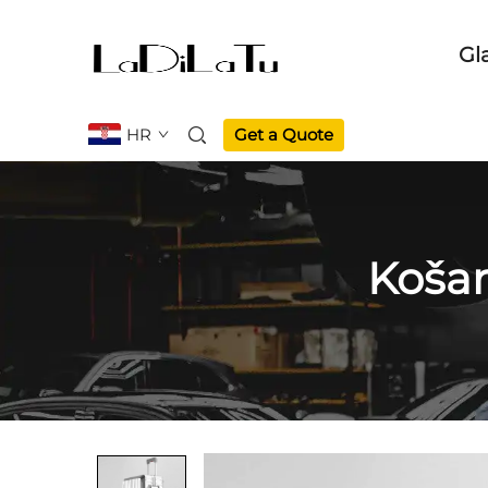
Gl
HR
Get a Quote
Košar