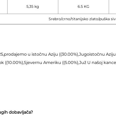
5,35 kg
6.5 KG
Srebro/crno/titanijsko zlato/puška siv
25,prodajemo u istočnu Aziju ((30.00%),Jugoistočnu Aziju
ok ((10.00%),Sjevernu Ameriku ((5.00%),Juž U našoj kancela
rugih dobavljača?