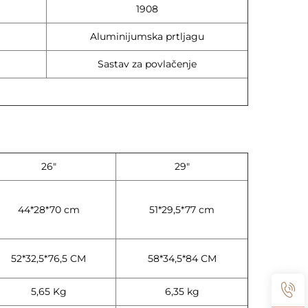
1908
Aluminijumska prtljagu
Sastav za povlačenje
26"
29"
44*28*70 cm
51*29,5*77 cm
52*32,5*76,5 CM
58*34,5*84 CM
5,65 Kg
6,35 kg