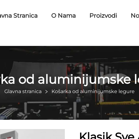
avna Stranica
O Nama
Proizvodi
No
ka od aluminijumske 
Glavna stranica
Košarka od aluminijumske legure
Klasik Sve