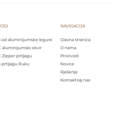
VODI
NAVIGACIJA
 od aluminijumske legure
Glavna stranica
aluminijumski okvir
O nama
Zipper prtljagu
Proizvodi
 prtljagu Ruku
Novice
Rješenje
Kontaktiraj nas