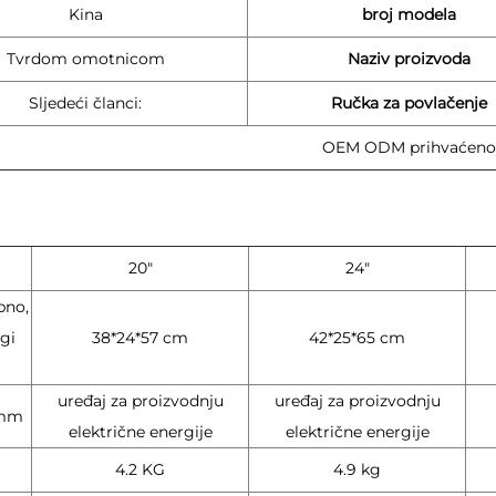
Kina
broj modela
Tvrdom omotnicom
Naziv proizvoda
Sljedeći članci:
Ručka za povlačenje
OEM ODM prihvaćeno
20"
24"
bno,
ugi
38*24*57 cm
42*25*65 cm
uređaj za proizvodnju
uređaj za proizvodnju
 mm
električne energije
električne energije
4.2 KG
4.9 kg