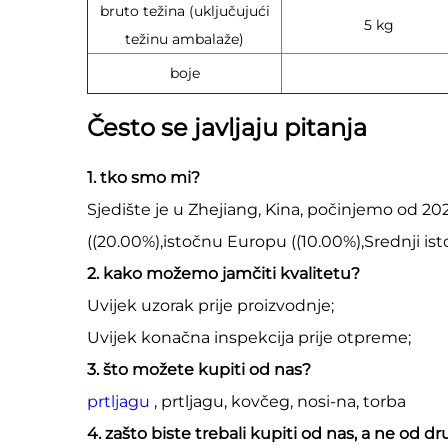
bruto težina (uključujući
5 kg
težinu ambalaže)
boje
Često se javljaju pitanja
1. tko smo mi?
Sjedište je u Zhejiang, Kina, počinjemo od 20
((20.00%),istočnu Europu ((10.00%),Srednji ist
2. kako možemo jamčiti kvalitetu?
Uvijek uzorak prije proizvodnje;
Uvijek konačna inspekcija prije otpreme;
3. što možete kupiti od nas?
prtljagu
, prtljagu, kovčeg, nosi-na, torba
4. zašto biste trebali kupiti od nas, a ne od d