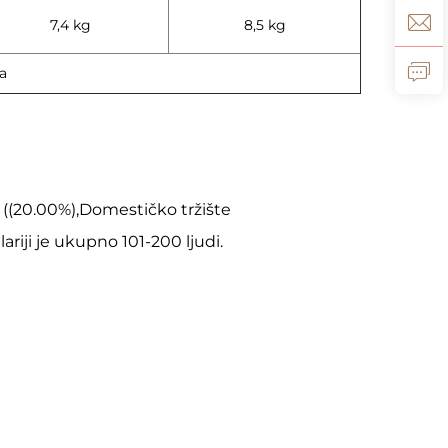
7,4 kg
8,5 kg
a
 ((20.00%),Domestičko tržište
riji je ukupno 101-200 ljudi.