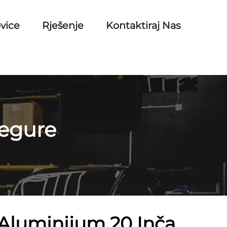
vice
Rješenje
Kontaktiraj Nas
legure
 Aluminijum 20 Inča