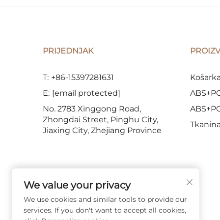
PRIJEDNJAK
PROIZ
T:
+86-15397281631
Košarka
E:
[email protected]
ABS+PC 
No. 2783 Xinggong Road,
ABS+PC 
Zhongdai Street, Pinghu City,
Tkanina
Jiaxing City, Zhejiang Province
We value your privacy
PRATITE NAS
We use cookies and similar tools to provide our
services. If you don't want to accept all cookies,