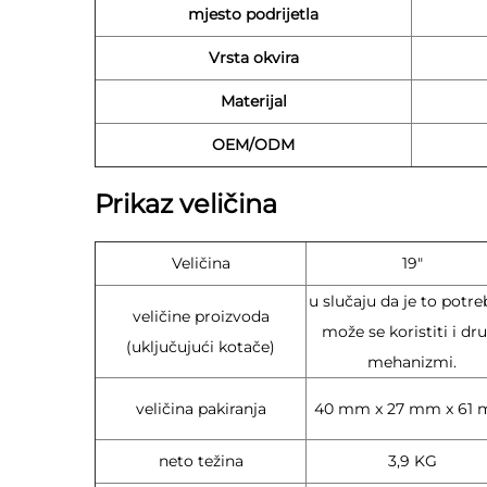
mjesto podrijetla
Vrsta okvira
Materijal
OEM/ODM
Prikaz veličina
Veličina
19"
u slučaju da je to potre
veličine proizvoda
može se koristiti i dr
(uključujući kotače)
mehanizmi.
veličina pakiranja
40 mm x 27 mm x 61
neto težina
3,9 KG