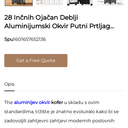
28 Inčnih Ojačan Deblji
Aluminijumski Okvir Putni Prtljag
Veliki Kapacitet PC Kovčeg Protiv
Spu
1601657652136
Krađe Lozinka Prednji Otvoreni Kofer
Get a Free Quote
Opis
The
aluminijev okvir
kofer
u skladu s ovim
standardima, tržište je znatno evoluiralo kako bi se
zadovoljili zahtjevni zahtjevi modernih poslovnih