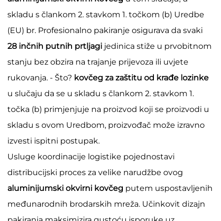
skladu s člankom 2. stavkom 1. točkom (b) Uredbe
(EU) br. Profesionalno pakiranje osigurava da svaki
28 inčnih putnih prtljagi
jedinica stiže u prvobitnom
stanju bez obzira na trajanje prijevoza ili uvjete
rukovanja. - Što?
kovčeg za zaštitu od krađe lozinke
u slučaju da se u skladu s člankom 2. stavkom 1.
točka (b) primjenjuje na proizvod koji se proizvodi u
skladu s ovom Uredbom, proizvođač može izravno
izvesti ispitni postupak.
Usluge koordinacije logistike pojednostavi
distribucijski proces za velike narudžbe ovog
aluminijumski okvirni kovčeg
putem uspostavljenih
međunarodnih brodarskih mreža. Učinkovit dizajn
pakiranja maksimizira gustoću isporuke uz