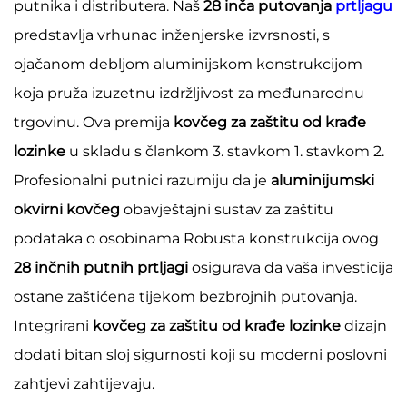
putnika i distributera. Naš
28 inča putovanja
prtljagu
predstavlja vrhunac inženjerske izvrsnosti, s
ojačanom debljom aluminijskom konstrukcijom
koja pruža izuzetnu izdržljivost za međunarodnu
trgovinu. Ova premija
kovčeg za zaštitu od krađe
lozinke
u skladu s člankom 3. stavkom 1. stavkom 2.
Profesionalni putnici razumiju da je
aluminijumski
okvirni kovčeg
obavještajni sustav za zaštitu
podataka o osobinama Robusta konstrukcija ovog
28 inčnih putnih prtljagi
osigurava da vaša investicija
ostane zaštićena tijekom bezbrojnih putovanja.
Integrirani
kovčeg za zaštitu od krađe lozinke
dizajn
dodati bitan sloj sigurnosti koji su moderni poslovni
zahtjevi zahtijevaju.