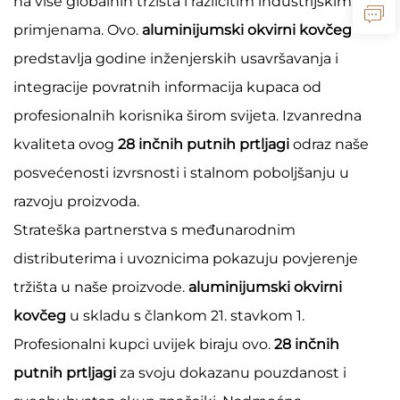
na više globalnih tržišta i različitim industrijskim
primjenama. Ovo.
aluminijumski okvirni kovčeg
predstavlja godine inženjerskih usavršavanja i
integracije povratnih informacija kupaca od
profesionalnih korisnika širom svijeta. Izvanredna
kvaliteta ovog
28 inčnih putnih prtljagi
odraz naše
posvećenosti izvrsnosti i stalnom poboljšanju u
razvoju proizvoda.
Strateška partnerstva s međunarodnim
distributerima i uvoznicima pokazuju povjerenje
tržišta u naše proizvode.
aluminijumski okvirni
kovčeg
u skladu s člankom 21. stavkom 1.
Profesionalni kupci uvijek biraju ovo.
28 inčnih
putnih prtljagi
za svoju dokazanu pouzdanost i