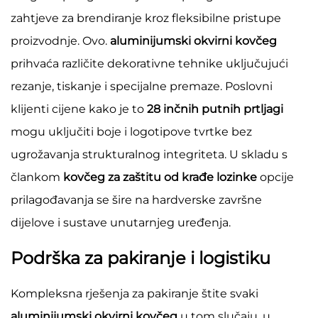
zahtjeve za brendiranje kroz fleksibilne pristupe
proizvodnje. Ovo.
aluminijumski okvirni kovčeg
prihvaća različite dekorativne tehnike uključujući
rezanje, tiskanje i specijalne premaze. Poslovni
klijenti cijene kako je to
28 inčnih putnih prtljagi
mogu uključiti boje i logotipove tvrtke bez
ugrožavanja strukturalnog integriteta. U skladu s
člankom
kovčeg za zaštitu od krađe lozinke
opcije
prilagođavanja se šire na hardverske završne
dijelove i sustave unutarnjeg uređenja.
Podrška za pakiranje i logistiku
Kompleksna rješenja za pakiranje štite svaki
aluminijumski okvirni kovčeg
u tom slučaju, u