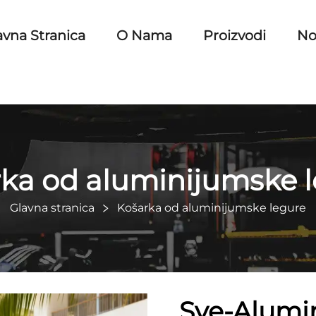
avna Stranica
O Nama
Proizvodi
No
ka od aluminijumske 
Glavna stranica
Košarka od aluminijumske legure
Sve-Alumi