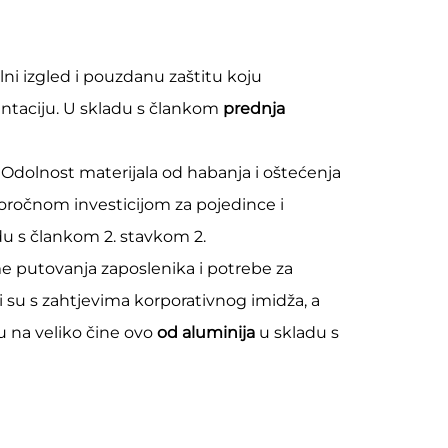
lni izgled i pouzdanu zaštitu koju
ntaciju. U skladu s člankom
prednja
 Odolnost materijala od habanja i oštećenja
goročnom investicijom za pojedince i
du s člankom 2. stavkom 2.
me putovanja zaposlenika i potrebe za
i su s zahtjevima korporativnog imidža, a
u na veliko čine ovo
od aluminija
u skladu s