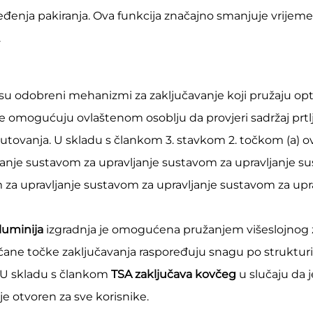
nja pakiranja. Ova funkcija značajno smanjuje vrijeme pa
.
i su odobreni mehanizmi za zaključavanje koji pružaju o
omogućuju ovlaštenom osoblju da provjeri sadržaj prtlj
utovanja. U skladu s člankom 3. stavkom 2. točkom (a) ovo
anje sustavom za upravljanje sustavom za upravljanje s
 za upravljanje sustavom za upravljanje sustavom za upr
luminija
izgradnja je omogućena pružanjem višeslojnog z
čane točke zaključavanja raspoređuju snagu po strukturi 
 U skladu s člankom
TSA zaključava kovčeg
u slučaju da 
 je otvoren za sve korisnike.