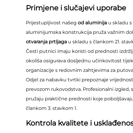
Primjene i slučajevi uporabe
Prijestupljivost našeg
od aluminija
u skladu s
aluminijumska konstrukcija pruža važnim dok
otvaranja prtljaga
u skladu s člankom 21. stav
Česti putnici imaju koristi od prednosti izdržl
okoliša osigurava dosljednu učinkovitost tije
organizacije s redovnim zahtjevima za puto
Odjel za nabavku tvrtki prepoznaje vrijedno
prevozom rukovodstva. Profesionalni izgled, si
pružaju praktične prednosti koje poboljšavaj
člankom 3. stavkom 1.
Kontrola kvalitete i usklađeno