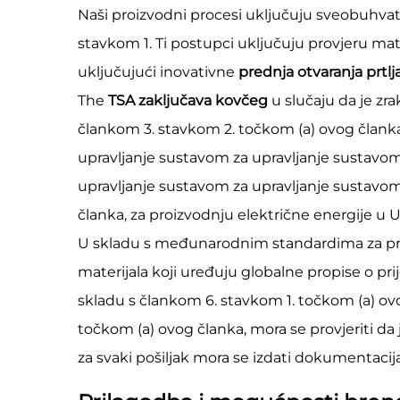
Naši proizvodni procesi uključuju sveobuhvat
stavkom 1. Ti postupci uključuju provjeru mate
uključujući inovativne
prednja otvaranja prtl
The
TSA zaključava kovčeg
u slučaju da je zr
člankom 3. stavkom 2. točkom (a) ovog članka,
upravljanje sustavom za upravljanje sustavom
upravljanje sustavom za upravljanje sustavom
članka, za proizvodnju električne energije u U
U skladu s međunarodnim standardima za prtlj
materijala koji uređuju globalne propise o pr
skladu s člankom 6. stavkom 1. točkom (a) ovog
točkom (a) ovog članka, mora se provjeriti da j
za svaki pošiljak mora se izdati dokumentaci