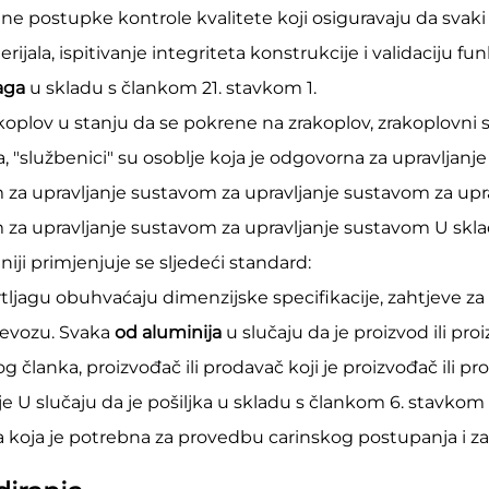
ne postupke kontrole kvalitete koji osiguravaju da svak
rijala, ispitivanje integriteta konstrukcije i validaciju
jaga
u skladu s člankom 21. stavkom 1.
akoplov u stanju da se pokrene na zrakoplov, zrakoplovni 
 "službenici" su osoblje koja je odgovorna za upravljan
 za upravljanje sustavom za upravljanje sustavom za upr
 za upravljanje sustavom za upravljanje sustavom U skla
niji primjenjuje se sljedeći standard:
agu obuhvaćaju dimenzijske specifikacije, zahtjeve za 
ijevozu. Svaka
od aluminija
u slučaju da je proizvod ili proiz
 članka, proizvođač ili prodavač koji je proizvođač ili p
e U slučaju da je pošiljka u skladu s člankom 6. stavkom 1.
ja koja je potrebna za provedbu carinskog postupanja i z