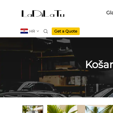
Gl
HR
Get a Quote
Košar