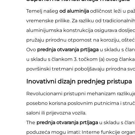
Temelj našeg
od aluminija
odličnost leži u pa
vremenske prilike. Za razliku od tradicionalnih
aluminijumska konstrukcija osigurava dosljedn
pružaju prirodnu otpornost na koroziju, ošteć
Ovo
prednja otvaranja prtljaga
u skladu s čla
u skladu s člankom 3. točkom (a) ovog člank
površinski tretmani poboljšavaju prirodna svo
Inovativni dizajn prednjeg pristupa
Revolucionarni pristupni mehanizam razliku
posebno korisna poslovnim putnicima i stručn
saloni ili prijevozna vozila.
The
prednja otvaranja prtljaga
u skladu s čla
poduzeća mogu imati: Interne funkcije organi