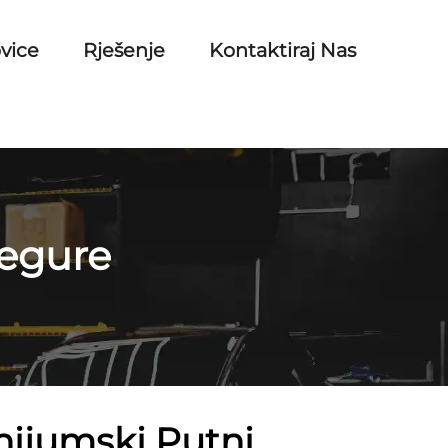
vice
Rješenje
Kontaktiraj Nas
legure
nijumski Putni