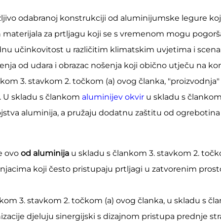
žljivo odabranoj konstrukciji od aluminijumske legure koj
 materijala za prtljagu koji se s vremenom mogu pogoršati 
u učinkovitost u različitim klimatskim uvjetima i scenari
enja od udara i obrazac nošenja koji obično utječu na ko
nkom 3. stavkom 2. točkom (a) ovog članka, "proizvodnja" 
a. U skladu s člankom
aluminijev okvir
u skladu s člankom
jstva aluminija, a pružaju dodatnu zaštitu od ogrebotin
je ovo
od aluminija
u skladu s člankom 3. stavkom 2. točko
jacima koji često pristupaju prtljagi u zatvorenim pros
nkom 3. stavkom 2. točkom (a) ovog članka, u skladu s čl
zacije djeluju sinergijski s dizajnom pristupa prednje 