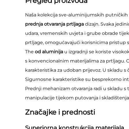
Pregled proizvoda
Naša kolekcija sve-aluminijumskih putničkih k
prednja otvaranja prtljaga
dizajn. Svaka jedin
udara, vremenskih uvjeta i grube obrade tijek
prtljage, omogućavajući korisnicima pristup s
The
od aluminija
u izgradnji se koriste visok
s konvencionalnim materijalima za prtljagu. Ov
karakteristika za udoban prijevoz. U skladu s
Sigurnosne karakteristike su besprekorno inte
Prednji mehanizam otvaranja radi u skladu s t
manipulacije tijekom putovanja i skladištenja
Značajke i prednosti
Superiorna konstrukcija materijala