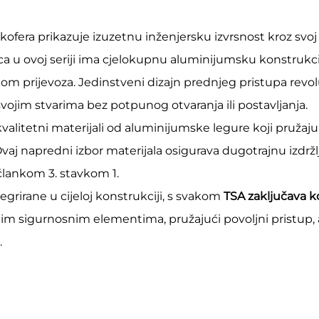
ofera prikazuje izuzetnu inženjersku izvrsnost kroz svoj
ica u ovoj seriji ima cjelokupnu aluminijumsku konstruk
om prijevoza. Jedinstveni dizajn prednjeg pristupa revol
vojim stvarima bez potpunog otvaranja ili postavljanja.
okvalitetni materijali od aluminijumske legure koji pruža
aj napredni izbor materijala osigurava dugotrajnu izdržlj
 člankom 3. stavkom 1.
grirane u cijeloj konstrukciji, s svakom
TSA zaključava 
im sigurnosnim elementima, pružajući povoljni pristup, a
.