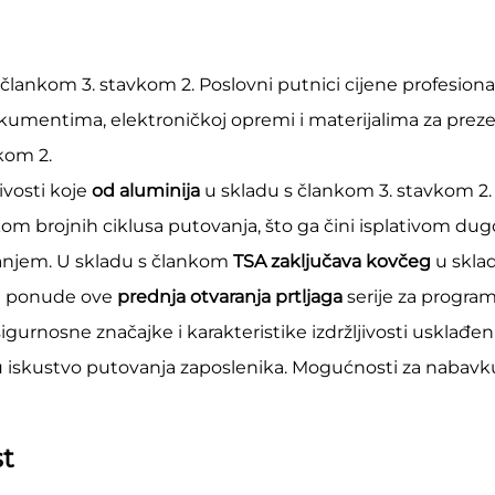
 člankom 3. stavkom 2. Poslovni putnici cijene profesiona
umentima, elektroničkoj opremi i materijalima za preze
kom 2.
jivosti koje
od aluminija
u skladu s člankom 3. stavkom 2.
kom brojnih ciklusa putovanja, što ga čini isplativom du
vanjem. U skladu s člankom
TSA zaključava kovčeg
u skla
st ponude ove
prednja otvaranja prtljaga
serije za progra
gurnosne značajke i karakteristike izdržljivosti usklađen
u iskustvo putovanja zaposlenika. Mogućnosti za nabavk
st