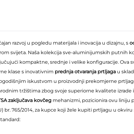
ačajan razvoj u pogledu materijala i inovacija u dizajnu, s
o
irom svijeta. Naša kolekcija sve-aluminijumskih putnih 
uključujući kompaktne, srednje i velike konfiguracije. Ova
ovne klase s inovativnim
prednja otvaranja prtljaga
u sklad
ogodišnjim iskustvom u proizvodnji prekomjerne prtljage
arodnim tržištima zbog svoje superiorne kvalitete izrade 
TSA zaključava kovčeg
mehanizmi, pozicionira ovu liniju
br. 765/2014, za kupce koji žele kupiti prtljagu u okviru
standard: