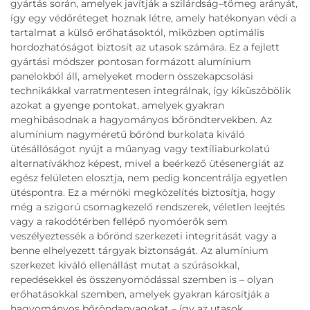
gyártás során, amelyek javítják a szilárdság–tömeg arányát,
így egy védőréteget hoznak létre, amely hatékonyan védi a
tartalmat a külső erőhatásoktól, miközben optimális
hordozhatóságot biztosít az utasok számára. Ez a fejlett
gyártási módszer pontosan formázott alumínium
panelokból áll, amelyeket modern összekapcsolási
technikákkal varratmentesen integrálnak, így kiküszöbölik
azokat a gyenge pontokat, amelyek gyakran
meghibásodnak a hagyományos bőröndtervekben. Az
alumínium nagyméretű bőrönd burkolata kiváló
ütésállóságot nyújt a műanyag vagy textíliaburkolatú
alternatívákhoz képest, mivel a beérkező ütésenergiát az
egész felületen elosztja, nem pedig koncentrálja egyetlen
ütéspontra. Ez a mérnöki megközelítés biztosítja, hogy
még a szigorú csomagkezelő rendszerek, véletlen leejtés
vagy a rakodótérben fellépő nyomóerők sem
veszélyeztessék a bőrönd szerkezeti integritását vagy a
benne elhelyezett tárgyak biztonságát. Az alumínium
szerkezet kiváló ellenállást mutat a szúrásokkal,
repedésekkel és összenyomódással szemben is – olyan
erőhatásokkal szemben, amelyek gyakran károsítják a
hagyományos bőröndanyagokat – így az utasok