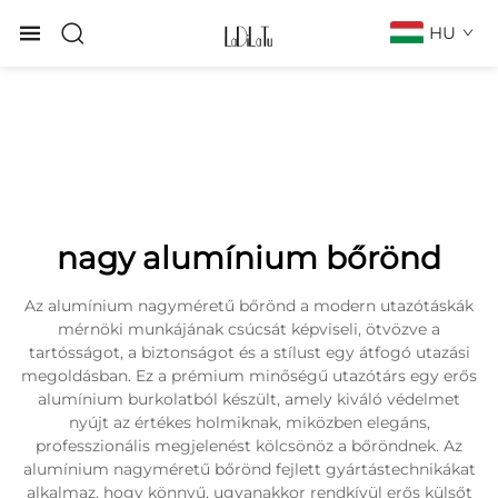
HU
nagy alumínium bőrönd
Az alumínium nagyméretű bőrönd a modern utazótáskák
mérnöki munkájának csúcsát képviseli, ötvözve a
tartósságot, a biztonságot és a stílust egy átfogó utazási
megoldásban. Ez a prémium minőségű utazótárs egy erős
alumínium burkolatból készült, amely kiváló védelmet
nyújt az értékes holmiknak, miközben elegáns,
professzionális megjelenést kölcsönöz a bőröndnek. Az
alumínium nagyméretű bőrönd fejlett gyártástechnikákat
alkalmaz, hogy könnyű, ugyanakkor rendkívül erős külsőt