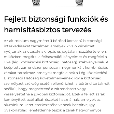
Fejlett biztonsági funkciók és
hamisításbiztos tervezés
Az alumínium nagyméretű bőrönd korszerű biztonsági
intézkedéseket tartalmaz, amelyek kiváló védelmet
nyújtanak az utasoknak lopás és jogtalan hozzáférés ellen,
miközben megőrzi a felhasználói kényelmet és megfelel a
TSA (légi közlekedési biztonsági hatóság) szabványainak. A
beépített zárrendszer pontosan megmunkált kombinációs
zárakat tartalmaz, amelyek megfelelnek a Légiközlekedési
Biztonsági Hatóság követelményeinek, így a biztonsági
személyzet szükség esetén ellenőrizheti a bőrönd tartalmát
anélkül, hogy megsértené a zárrendszert vagy
veszélyeztetné a jövőbeli biztonságot. Ezek a fejlett zárak
keményített acél alkatrészeket használnak, amelyek az
alumínium keret szerkezetébe vannak beépítve, így
gyakorlatilag lehetetlenné teszik a zárak hagyományos