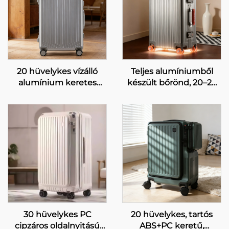
20 hüvelykes vízálló
Teljes alumíniumből
alumínium keretes
készült bőrönd, 20–28
kerekes bőrönd, tágas
hüvelykes, üzleti célra,
és tartós
jelszavas tolókocsis
kézibagázsként
bőrönd, forgókerékkel
használható,
(spinner), nagy
biztonságos jelszózárral
űrtartalmú, szabadidős
ellátva utazáshoz
utazásra, bőrből készült
fogantyúval
30 hüvelykes PC
20 hüvelykes, tartós
cipzáros oldalnyitású
ABS+PC keretű,