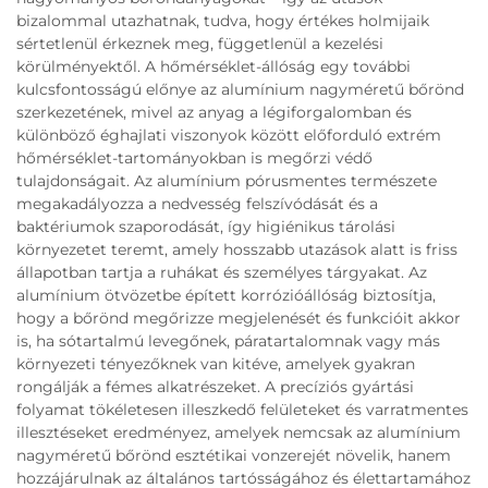
bizalommal utazhatnak, tudva, hogy értékes holmijaik
sértetlenül érkeznek meg, függetlenül a kezelési
körülményektől. A hőmérséklet-állóság egy további
kulcsfontosságú előnye az alumínium nagyméretű bőrönd
szerkezetének, mivel az anyag a légiforgalomban és
különböző éghajlati viszonyok között előforduló extrém
hőmérséklet-tartományokban is megőrzi védő
tulajdonságait. Az alumínium pórusmentes természete
megakadályozza a nedvesség felszívódását és a
baktériumok szaporodását, így higiénikus tárolási
környezetet teremt, amely hosszabb utazások alatt is friss
állapotban tartja a ruhákat és személyes tárgyakat. Az
alumínium ötvözetbe épített korrózióállóság biztosítja,
hogy a bőrönd megőrizze megjelenését és funkcióit akkor
is, ha sótartalmú levegőnek, páratartalomnak vagy más
környezeti tényezőknek van kitéve, amelyek gyakran
rongálják a fémes alkatrészeket. A precíziós gyártási
folyamat tökéletesen illeszkedő felületeket és varratmentes
illesztéseket eredményez, amelyek nemcsak az alumínium
nagyméretű bőrönd esztétikai vonzerejét növelik, hanem
hozzájárulnak az általános tartósságához és élettartamához