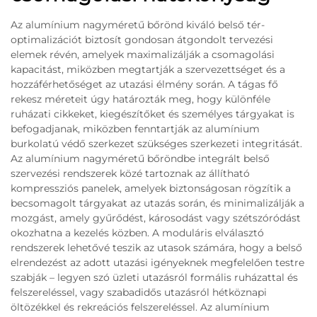
Az alumínium nagyméretű bőrönd kiváló belső tér-
optimalizációt biztosít gondosan átgondolt tervezési
elemek révén, amelyek maximalizálják a csomagolási
kapacitást, miközben megtartják a szervezettséget és a
hozzáférhetőséget az utazási élmény során. A tágas fő
rekesz méreteit úgy határozták meg, hogy különféle
ruházati cikkeket, kiegészítőket és személyes tárgyakat is
befogadjanak, miközben fenntartják az alumínium
burkolatú védő szerkezet szükséges szerkezeti integritását.
Az alumínium nagyméretű bőröndbe integrált belső
szervezési rendszerek közé tartoznak az állítható
kompressziós panelek, amelyek biztonságosan rögzítik a
becsomagolt tárgyakat az utazás során, és minimalizálják a
mozgást, amely gyűrődést, károsodást vagy szétszóródást
okozhatna a kezelés közben. A moduláris elválasztó
rendszerek lehetővé teszik az utasok számára, hogy a belső
elrendezést az adott utazási igényeknek megfelelően testre
szabják – legyen szó üzleti utazásról formális ruházattal és
felszereléssel, vagy szabadidős utazásról hétköznapi
öltözékkel és rekreációs felszereléssel. Az alumínium