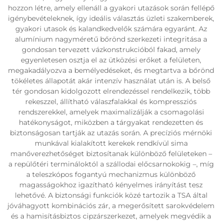
hozzon létre, amely ellenáll a gyakori utazások során fellépő
igénybevételeknek, így ideális választás üzleti szakemberek,
gyakori utasok és kalandkedvelők számára egyaránt. Az
alumínium nagyméretű bőrönd szerkezeti integritása a
gondosan tervezett vázkonstrukcióból fakad, amely
egyenletesen osztja el az ütközési erőket a felületen,
megakadályozva a bemélyedéseket, és megtartva a bőrönd
tökéletes állapotát akár intenzív használat után is. A belső
tér gondosan kidolgozott elrendezéssel rendelkezik, több
rekeszzel, állítható válaszfalakkal és kompressziós
rendszerekkel, amelyek maximalizálják a csomagolási
hatékonyságot, miközben a tárgyakat rendezetten és
biztonságosan tartják az utazás során. A precíziós mérnöki
munkával kialakított kerekek rendkívül sima
manőverezhetőséget biztosítanak különböző felületeken –
a repülőtéri termináloktól a szállodai előcsarnokokig –, míg
a teleszkópos fogantyú mechanizmus különböző
magasságokhoz igazítható kényelmes irányítást tesz
lehetővé. A biztonsági funkciók közé tartozik a TSA által
jóváhagyott kombinációs zár, a megerősített sarokvédelem
és a hamisításbiztos cipzárszerkezet, amelyek megvédik a