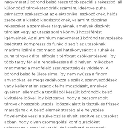
nagyméretű bőrönd belső része több speciális rekeszből áll
különböző tárgykategóriák számára, ideértve puha,
párnázott szakaszokat az elektronikai eszközöknek, hálós
zsebeket a kisebb kiegészítőknek, valamint cipzáras
rekeszeket a személyes tárgyaknak, amelyek diszkrét
tárolást vagy az utazás során könnyű hozzáférést
igényelnek. Az alumínium nagyméretű bőrönd tervezésébe
beépített kompressziós funkció segít az utasoknak
maximalizálni a csomagolási hatékonyságot a ruhák és
puha tárgyak által elfoglalt térfogat csökkentésével, így
több tárgy fér el a rendelkezésre álló helyen, miközben
megmarad a megfelelő szervezettség és védelem. A
bőrönd belső felülete sima, így nem nyúzza a finom
anyagokat, és megakadályozza a szálak, szennyeződések
vagy kellemetlen szagok felhalmozódását, amelyek
gyakran jellemzők a textíliából készült bőröndök belső
kivitelére idővel, így biztosítva, hogy a becsomagolt
tárgyak hosszabb utazási időszak alatt is tiszták és frissek
maradjanak. A belső elemek stratégiai elhelyezése
figyelembe veszi a súlyeloszlás elveit, segítve az utasokat
abban, hogy olyan csomagolási konfigurációkat