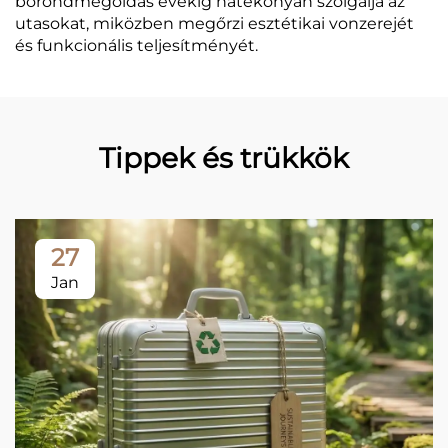
bőröndmegoldás évekig hatékonyan szolgálja az
utasokat, miközben megőrzi esztétikai vonzerejét
és funkcionális teljesítményét.
Tippek és trükkök
27
Jan