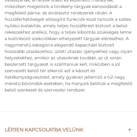
válasszanak, amelyek stabil és kezelhető maradnak,
miközben megelőzik a törékeny tárgyak károsodását a
megfelelő párna- és elválasztó rendszerek révén. A
hozzáférhetőséget elősegítő funkciók közé tartozik a széles
nyílású kialakítás, amely teljes hozzáférést biztosít a belső
rekeszekhez anélkül, hogy a teljes kibontás szükséges lenne
a különböző szekciókban elhelyezett tárgyak eléréséhez. A
nagyméretű kategória elegendő kapacitást biztosít
hosszabb utazásokhoz, üzleti utazási igényekhez vagy olyan
helyzetekhez, amikor az utasoknak további, az út során
beszerzett tárgyakat is szállítaniuk kell, miközben a jól
szervezett belső tér elkerüli azt a káoszt és
hatékonyságvesztést, amely gyakran jellemző a túl nagy
méretű bőröndök esetében, ha hiányzik belőlük a megfelelő
belső szerkezet és szervezési rendszer.
LÉPJEN KAPCSOLATBA VELÜNK