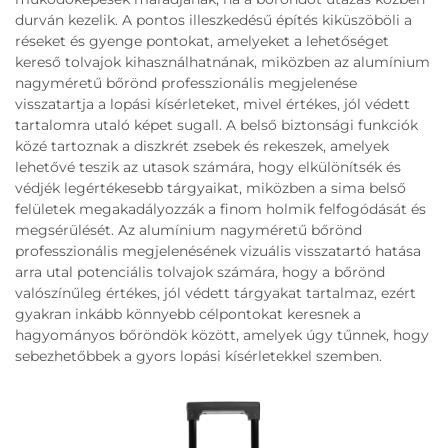
durván kezelik. A pontos illeszkedésű építés kiküszöböli a
réseket és gyenge pontokat, amelyeket a lehetőséget
kereső tolvajok kihasználhatnának, miközben az alumínium
nagyméretű bőrönd professzionális megjelenése
visszatartja a lopási kísérleteket, mivel értékes, jól védett
tartalomra utaló képet sugall. A belső biztonsági funkciók
közé tartoznak a diszkrét zsebek és rekeszek, amelyek
lehetővé teszik az utasok számára, hogy elkülönítsék és
védjék legértékesebb tárgyaikat, miközben a sima belső
felületek megakadályozzák a finom holmik felfogódását és
megsérülését. Az alumínium nagyméretű bőrönd
professzionális megjelenésének vizuális visszatartó hatása
arra utal potenciális tolvajok számára, hogy a bőrönd
valószínűleg értékes, jól védett tárgyakat tartalmaz, ezért
gyakran inkább könnyebb célpontokat keresnek a
hagyományos bőröndök között, amelyek úgy tűnnek, hogy
sebezhetőbbek a gyors lopási kísérletekkel szemben.