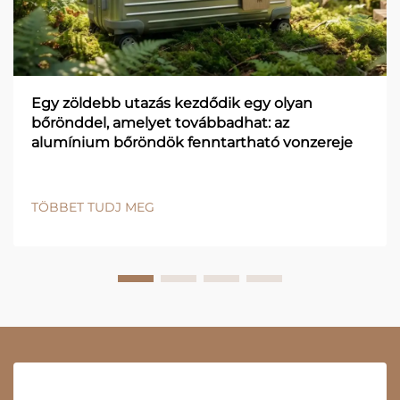
Egy zöldebb utazás kezdődik egy olyan
bőrönddel, amelyet továbbadhat: az
alumínium bőröndök fenntartható vonzereje
TÖBBET TUDJ MEG