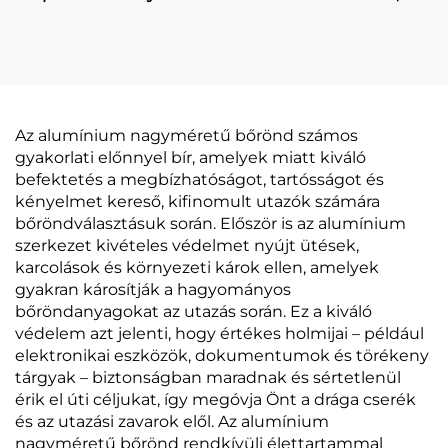
bőrönd, nagy
modern és divatos
űrtartalmú, kibővíthető,
bőrönd, kézi
gördülő bőrönd, kézi
csomagként szállítható,
csomagként szállítható
TSA-zár, kettős elülső
utazótáska, 5 kerekű
nyitás, halk, 360 fokos
forgási képességű
Az alumínium nagyméretű bőrönd számos
kerekek
gyakorlati előnnyel bír, amelyek miatt kiváló
befektetés a megbízhatóságot, tartósságot és
kényelmet kereső, kifinomult utazók számára
bőröndválasztásuk során. Először is az alumínium
szerkezet kivételes védelmet nyújt ütések,
karcolások és környezeti károk ellen, amelyek
gyakran károsítják a hagyományos
bőröndanyagokat az utazás során. Ez a kiváló
védelem azt jelenti, hogy értékes holmijai – például
elektronikai eszközök, dokumentumok és törékeny
tárgyak – biztonságban maradnak és sértetlenül
érik el úti céljukat, így megóvja Önt a drága cserék
és az utazási zavarok elől. Az alumínium
nagyméretű bőrönd rendkívüli élettartammal