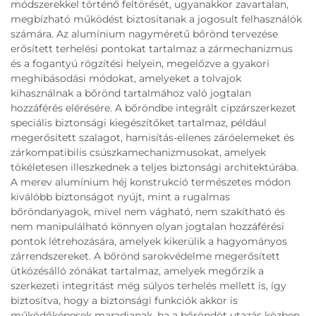
módszerekkel történő feltörését, ugyanakkor zavartalan,
megbízható működést biztosítanak a jogosult felhasználók
számára. Az alumínium nagyméretű bőrönd tervezése
erősített terhelési pontokat tartalmaz a zármechanizmus
és a fogantyú rögzítési helyein, megelőzve a gyakori
meghibásodási módokat, amelyeket a tolvajok
kihasználnak a bőrönd tartalmához való jogtalan
hozzáférés elérésére. A bőröndbe integrált cipzárszerkezet
speciális biztonsági kiegészítőket tartalmaz, például
megerősített szalagot, hamisítás-ellenes záróelemeket és
zárkompatibilis csúszkamechanizmusokat, amelyek
tökéletesen illeszkednek a teljes biztonsági architektúrába.
A merev alumínium héj konstrukció természetes módon
kiválóbb biztonságot nyújt, mint a rugalmas
bőröndanyagok, mivel nem vágható, nem szakítható és
nem manipulálható könnyen olyan jogtalan hozzáférési
pontok létrehozására, amelyek kikerülik a hagyományos
zárrendszereket. A bőrönd sarokvédelme megerősített
ütközésálló zónákat tartalmaz, amelyek megőrzik a
szerkezeti integritást még súlyos terhelés mellett is, így
biztosítva, hogy a biztonsági funkciók akkor is
működőképesek maradjanak, ha a bőröndöt utazás közben