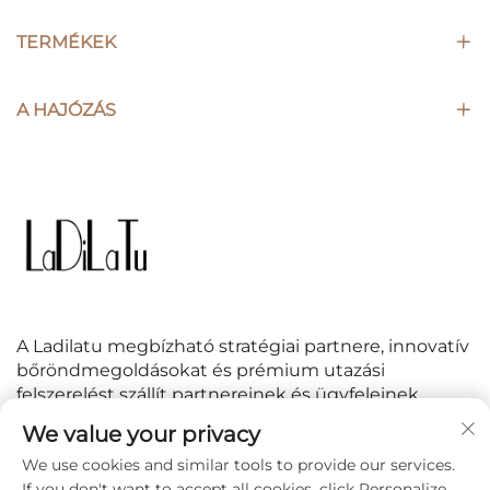
TERMÉKEK
A HAJÓZÁS
A Ladilatu megbízható stratégiai partnere, innovatív
bőröndmegoldásokat és prémium utazási
felszerelést szállít partnereinek és ügyfeleinek
világszerte.
We value your privacy
We use cookies and similar tools to provide our services.
KÖVESS MINKET
If you don't want to accept all cookies, click Personalize