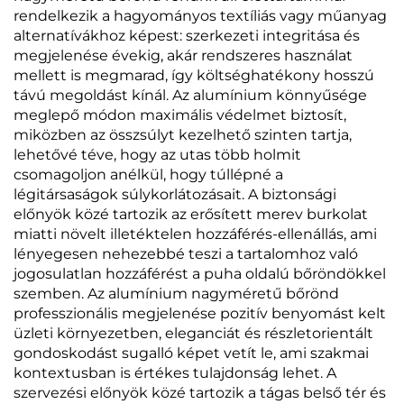
rendelkezik a hagyományos textíliás vagy műanyag
alternatívákhoz képest: szerkezeti integritása és
megjelenése évekig, akár rendszeres használat
mellett is megmarad, így költséghatékony hosszú
távú megoldást kínál. Az alumínium könnyűsége
meglepő módon maximális védelmet biztosít,
miközben az összsúlyt kezelhető szinten tartja,
lehetővé téve, hogy az utas több holmit
csomagoljon anélkül, hogy túllépné a
légitársaságok súlykorlátozásait. A biztonsági
előnyök közé tartozik az erősített merev burkolat
miatti növelt illetéktelen hozzáférés-ellenállás, ami
lényegesen nehezebbé teszi a tartalomhoz való
jogosulatlan hozzáférést a puha oldalú bőröndökkel
szemben. Az alumínium nagyméretű bőrönd
professzionális megjelenése pozitív benyomást kelt
üzleti környezetben, eleganciát és részletorientált
gondoskodást sugalló képet vetít le, ami szakmai
kontextusban is értékes tulajdonság lehet. A
szervezési előnyök közé tartozik a tágas belső tér és