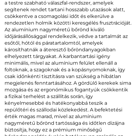
a testre szabható válaszfal-rendszer, amelyek
segítenek rendet tartani hosszabb utazások alatt,
csökkentve a csomagolási időt és elkerülve a
rendezetlen holmik közötti keresgélés frusztrációját.
Az alumínium nagyméretű bőrönd kiváló
időjárásállósággal rendelkezik, védve a tartalmát az
esőtől, hótól és páratartalomtól, amelyek
károsíthatnák a áteresztő bőröndanyagokban
elhelyezett tárgyakat. A karbantartási igény
minimális, mivel az alumínium felület ellenáll a
foltoknak, a szagoknak és a kopásnyomoknak, így
csak időnkénti tisztításra van szükség a hibátlan
megjelenés fenntartásához. A gördülő kerekek sima
mozgása és az ergonómikus fogantyúk csökkentik
a fizikai terhelést a szállítás során, így
kényelmesebbé és hatékonyabbá teszik a
repülőtéri és szállodai közlekedést. A befektetési
érték magas marad, mivel az alumínium
nagyméretű bőrönd tartóssága és időtlen dizájna
biztosítja, hogy ez a prémium minőségű