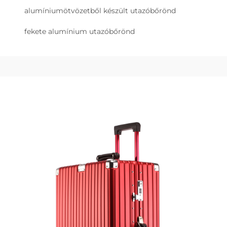
alumíniumötvözetből készült utazóbőrönd
fekete alumínium utazóbőrönd