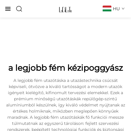
HU
a legjobb fém kézipoggyász
A legjobb fém utazótáska a utazástechnika csúcsát
képviseli, ötvözve a kiváló tartósságot a modern utazók
igényeit kielégítő, kifinomult tervezési elemekkel. Ezek a
prémium minőségű utazótáskák repülőgép-szintű
alumíniumból készülnek, így kiváló védelmet nyújtanak az
értékes holmiknak, miközben meglepően könnyűek
maradnak. A legjobb fém utazótáskák fő funkciói messze
túlmutatnak az egyszerű tároláson: fejlett szervezési
rendszerek, beépített technológiai funkciók és biztonsági