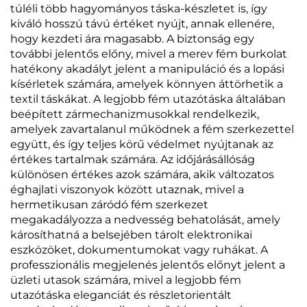
túléli több hagyományos táska-készletet is, így
kiváló hosszú távú értéket nyújt, annak ellenére,
hogy kezdeti ára magasabb. A biztonság egy
további jelentős előny, mivel a merev fém burkolat
hatékony akadályt jelent a manipuláció és a lopási
kísérletek számára, amelyek könnyen áttörhetik a
textil táskákat. A legjobb fém utazótáska általában
beépített zármechanizmusokkal rendelkezik,
amelyek zavartalanul működnek a fém szerkezettel
együtt, és így teljes körű védelmet nyújtanak az
értékes tartalmak számára. Az időjárásállóság
különösen értékes azok számára, akik változatos
éghajlati viszonyok között utaznak, mivel a
hermetikusan záródó fém szerkezet
megakadályozza a nedvesség behatolását, amely
károsíthatná a belsejében tárolt elektronikai
eszközöket, dokumentumokat vagy ruhákat. A
professzionális megjelenés jelentős előnyt jelent a
üzleti utasok számára, mivel a legjobb fém
utazótáska eleganciát és részletorientált