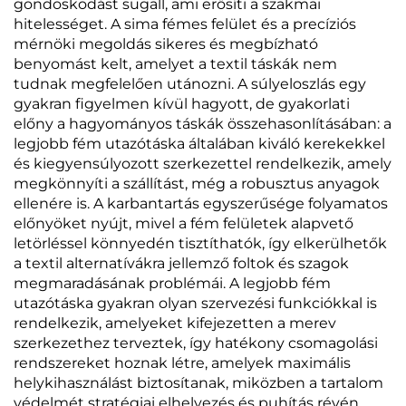
gondoskodást sugall, ami erősíti a szakmai
hitelességet. A sima fémes felület és a precíziós
mérnöki megoldás sikeres és megbízható
benyomást kelt, amelyet a textil táskák nem
tudnak megfelelően utánozni. A súlyeloszlás egy
gyakran figyelmen kívül hagyott, de gyakorlati
előny a hagyományos táskák összehasonlításában: a
legjobb fém utazótáska általában kiváló kerekekkel
és kiegyensúlyozott szerkezettel rendelkezik, amely
megkönnyíti a szállítást, még a robusztus anyagok
ellenére is. A karbantartás egyszerűsége folyamatos
előnyöket nyújt, mivel a fém felületek alapvető
letörléssel könnyedén tisztíthatók, így elkerülhetők
a textil alternatívákra jellemző foltok és szagok
megmaradásának problémái. A legjobb fém
utazótáska gyakran olyan szervezési funkciókkal is
rendelkezik, amelyeket kifejezetten a merev
szerkezethez terveztek, így hatékony csomagolási
rendszereket hoznak létre, amelyek maximális
helykihasználást biztosítanak, miközben a tartalom
védelmét stratégiai elhelyezés és puhítás révén