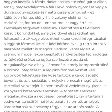
hogyan kezelik. A fémburkolat szerkezete védő gátot alkot,
amely megakadályozza a felül lévő polcok nyomása vagy a
durva poggyászkezelés miatti összenyomódást – ez
különösen fontos előny, ha érzékeny elektronikai
eszközöket, fontos dokumentumokat vagy értékes
személyes tárgyakat szállítunk. Ellentétben a textíliából
készült bőröndökkel, amelyek idővel elszakadhatnak,
foltosodhatnak vagy elveszíthetik szerkezeti integritásukat,
a legjobb fémmel készült kézi bőrönd évekig tartó intenzív
használat mellett is megőrzi védelmi képességeit. A
prémium modelljekbe beépített sarokerősítési technológia
az ütközési erőket az egész szerkezetre osztja el,
megakadályozva a helyi károsodást, amely kompromittálná
a bőrönd integritását. A legjobb fémmel készült kézi
bőröndök felületkezelése közé tartozik a karcolásgátló
bevonat és az anodizálás, amelyek nemcsak megőrzik az
esztétikai vonzerejét, hanem további védelmet nyújtanak a
környezeti hatásokkal szemben. A tömített szerkezet
megakadályozza a nedvesség behatolását, így a tartalma
védve van az esőtől, hótól és páratartalomtól, amelyek
károsíthatnák az érzékeny tárgyakat az utazás során. A