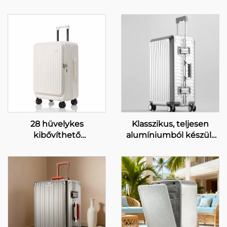
28 hüvelykes
Klasszikus, teljesen
kibővíthető
alumíniumból készült
utazóbőrönd,
20 hüvelykes üzleti
utazótáska, bőrönd
bőröndkészlet, TSA-zár,
egyetlen elülső
360°-os forgó kerekek,
nyitással, pohártartóval
kemény alumínium
és 360°-os kerekkel
bőrönd, kézi
csomagként szállítható