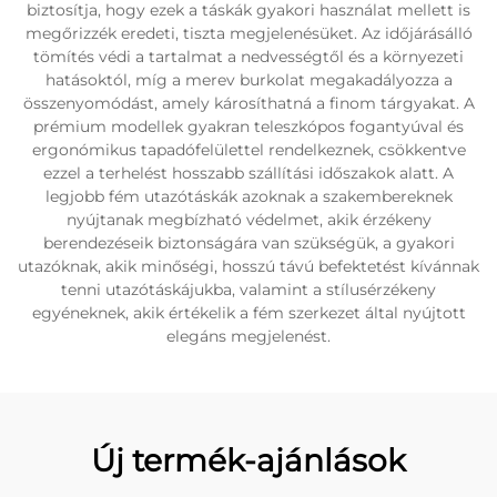
biztosítja, hogy ezek a táskák gyakori használat mellett is
megőrizzék eredeti, tiszta megjelenésüket. Az időjárásálló
tömítés védi a tartalmat a nedvességtől és a környezeti
hatásoktól, míg a merev burkolat megakadályozza a
összenyomódást, amely károsíthatná a finom tárgyakat. A
prémium modellek gyakran teleszkópos fogantyúval és
ergonómikus tapadófelülettel rendelkeznek, csökkentve
ezzel a terhelést hosszabb szállítási időszakok alatt. A
legjobb fém utazótáskák azoknak a szakembereknek
nyújtanak megbízható védelmet, akik érzékeny
berendezéseik biztonságára van szükségük, a gyakori
utazóknak, akik minőségi, hosszú távú befektetést kívánnak
tenni utazótáskájukba, valamint a stílusérzékeny
egyéneknek, akik értékelik a fém szerkezet által nyújtott
elegáns megjelenést.
Új termék-ajánlások