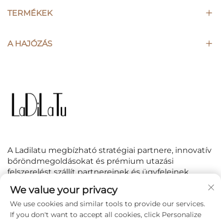
TERMÉKEK
A HAJÓZÁS
A Ladilatu megbízható stratégiai partnere, innovatív
bőröndmegoldásokat és prémium utazási
felszerelést szállít partnereinek és ügyfeleinek
világszerte.
We value your privacy
We use cookies and similar tools to provide our services.
KÖVESS MINKET
If you don't want to accept all cookies, click Personalize