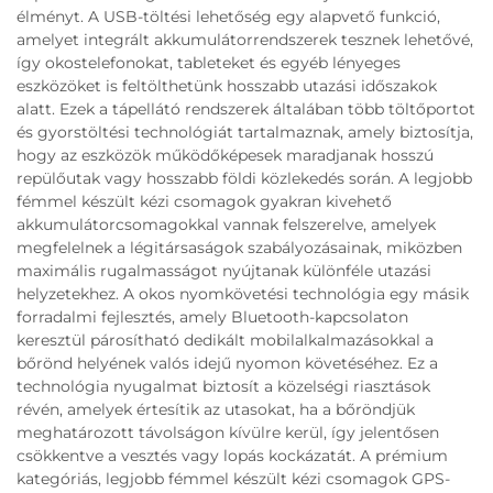
élményt. A USB-töltési lehetőség egy alapvető funkció,
amelyet integrált akkumulátorrendszerek tesznek lehetővé,
így okostelefonokat, tableteket és egyéb lényeges
eszközöket is feltölthetünk hosszabb utazási időszakok
alatt. Ezek a tápellátó rendszerek általában több töltőportot
és gyors­töltési technológiát tartalmaznak, amely biztosítja,
hogy az eszközök működőképesek maradjanak hosszú
repülőutak vagy hosszabb földi közlekedés során. A legjobb
fémmel készült kézi csomagok gyakran kivehető
akkumulátorcsomagokkal vannak felszerelve, amelyek
megfelelnek a légitársaságok szabályozásainak, miközben
maximális rugalmasságot nyújtanak különféle utazási
helyzetekhez. A okos nyomkövetési technológia egy másik
forradalmi fejlesztés, amely Bluetooth-kapcsolaton
keresztül párosítható dedikált mobilalkalmazásokkal a
bőrönd helyének valós idejű nyomon követéséhez. Ez a
technológia nyugalmat biztosít a közelségi riasztások
révén, amelyek értesítik az utasokat, ha a bőröndjük
meghatározott távolságon kívülre kerül, így jelentősen
csökkentve a vesztés vagy lopás kockázatát. A prémium
kategóriás, legjobb fémmel készült kézi csomagok GPS-