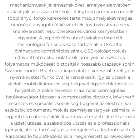
mechanizmusok jellemeznek őket, amelyek alapvetően
átalakítják az utazási élményt. A legtöbb prémium modell
többirányú, forgó kerekeket tartalmaz, amelyeket magas
minőségű anyagokból készítettek, így biztosítva a sima
manőverezést repülőtereken és városi környezetben
egyaránt. A legjobb fém utazótáskákba integrált
technológiai funkciók közé tartoznak a TSA által
jóváhagyott kombinációs zárak, USB-töltőportok és
eltávolítható akkumulátorok, amelyek az eszközök
folyamatos működését biztosítják hosszabb utazások során.
Számos modell Bluetooth-kapcsolaton keresztül intelligens
nyomkövetési funkcióval is rendelkezik, így az utasok a
kijelölt mobilalkalmazás segítségével figyelhetik táskájuk
helyzetét. A belső tervezés maximális csomagolási
hatékonyságot biztosít a kompressziós cipzárok, bővíthető
rekeszek és speciális zsebek segítségével az elektronikai
eszközök, dokumentumok és személyes tárgyak számára. A
legjobb fém utazótáskák alkalmazási területei közé tartozik
a üzleti utazás, a szabadidős utazás és a professzionális
igények, ahol a tartósság és a megjelenés a legfontosabb. A
karcolásálló felületkezelés és a megerősített sarokvédelem