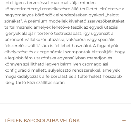
intelligens tervezéssel maximalizálja minden
köbcentiméternyi rendelkezésre álló területet, eltüntetve a
hagyományos bőröndök elrendezésében gyakori „halott
zónákat”. A prémium modellek kivehető szervezőbetéteket
tartalmaznak, amelyek lehetővé teszik az egyedi utazási
igények alapján történő testreszabást, így ugyanazt a
bőröndöt vállalkozói utazásra, vakációra vagy speciális
felszerelés szállítására is fel lehet használni. A fogantyúk
elhelyezése és az ergonómiai szempontok biztosítják, hogy
a legjobb fém utazótáska egyensúlyban maradjon és
könnyen szállítható legyen bármilyen csomagolási
konfiguráció mellett, súlyelosztó rendszerekkel, amelyek
megakadályozzák a felborulást és a túlterhelést hosszabb
ideig tartó kézi szállítás során.
LÉPJEN KAPCSOLATBA VELÜNK