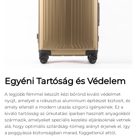
Egyéni Tartóság és Védelem
A legjobb fémmel készült kézi bőrönd kiváló védelmet
nyújt, amelyet a robusztus alumínium építészet biztosít, és
amely ellenáll a modern utazás szigorú igényeinek. Ez a
kiváló tartósság az űrkutatási iparban használt anyagokból
származik, amelyeket speciális kezelési eljárásoknak vetnek
alá, hogy optimális szilárdság–tömeg arányt érjenek el, így
a poggyásza biztonságban marad, függetlenül attól,