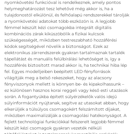
nyomkövetési funkcióval is rendelkeznek, amely pontos
helymeghatározást tesz lehetővé még akkor is, ha a
tulajdonostól elkülönül, és felhőalapú rendszerekkel tárolják
a nyomkövetési adatokat több eszközön is. A legjobb
fémmel készült kézi csomagokba integrált digitális
kombinációs zárak kiküszöbölik a fizikai kulcsok
szükségességét, miközben testreszabható hozzáférési
kódok segítségével növelik a biztonságot. Ezek az
elektronikus zárrendszerek gyakran tartalmaznak tartalék
tápellátást és manuális felülbírálási lehetőséget is, így a
hozzáférés biztosított marad akkor is, ha technikai hiba lép
fel. Egyes modelljeiben beépített LED-fényforrások
világítják meg a belső rekeszeket, hogy az alacsony
fényviszonyok mellett is könnyen be- és kipakolhassunk –
ez különösen hasznos korai reggeli vagy késő esti utazások
során. A fogantyúkba épített súlyérzékelők valós idejű
súlyinformációt nyújtanak, segítve az utasokat abban, hogy
elkerüljék a túlsúlyos csomagokért felszámított díjakat,
miközben maximalizálják a csomagolási hatékonyságot. A
fejlett technológiai funkciókkal felszerelt legjobb fémmel
készült kézi csomagok gyakran vezeték nélküli