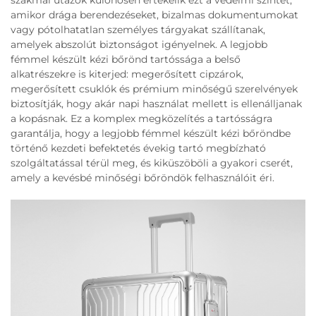
szakmai utazók különösen értékelik ezt a védelmi szintet,
amikor drága berendezéseket, bizalmas dokumentumokat
vagy pótolhatatlan személyes tárgyakat szállítanak,
amelyek abszolút biztonságot igényelnek. A legjobb
fémmel készült kézi bőrönd tartóssága a belső
alkatrészekre is kiterjed: megerősített cipzárok,
megerősített csuklók és prémium minőségű szerelvények
biztosítják, hogy akár napi használat mellett is ellenálljanak
a kopásnak. Ez a komplex megközelítés a tartósságra
garantálja, hogy a legjobb fémmel készült kézi bőröndbe
történő kezdeti befektetés évekig tartó megbízható
szolgáltatással térül meg, és kiküszöböli a gyakori cserét,
amely a kevésbé minőségi bőröndök felhasználóit éri.