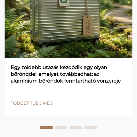
Egy zöldebb utazás kezdődik egy olyan
bőrönddel, amelyet továbbadhat: az
alumínium bőröndök fenntartható vonzereje
TÖBBET TUDJ MEG