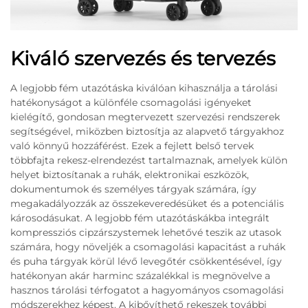
Kiváló szervezés és tervezés
A legjobb fém utazótáska kiválóan kihasználja a tárolási
hatékonyságot a különféle csomagolási igényeket
kielégítő, gondosan megtervezett szervezési rendszerek
segítségével, miközben biztosítja az alapvető tárgyakhoz
való könnyű hozzáférést. Ezek a fejlett belső tervek
többfajta rekesz-elrendezést tartalmaznak, amelyek külön
helyet biztosítanak a ruhák, elektronikai eszközök,
dokumentumok és személyes tárgyak számára, így
megakadályozzák az összekeveredésüket és a potenciális
károsodásukat. A legjobb fém utazótáskákba integrált
kompressziós cipzárszystemek lehetővé teszik az utasok
számára, hogy növeljék a csomagolási kapacitást a ruhák
és puha tárgyak körül lévő levegőtér csökkentésével, így
hatékonyan akár harminc százalékkal is megnövelve a
hasznos tárolási térfogatot a hagyományos csomagolási
módszerekhez képest. A kibővíthető rekeszek további