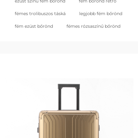
ezüst színű fém bőrönd
fém bőrönd retro
fémes trolibuszos táská
legjobb fém bőrönd
fém ezüst bőrönd
fémes rózsaszínű bőrönd