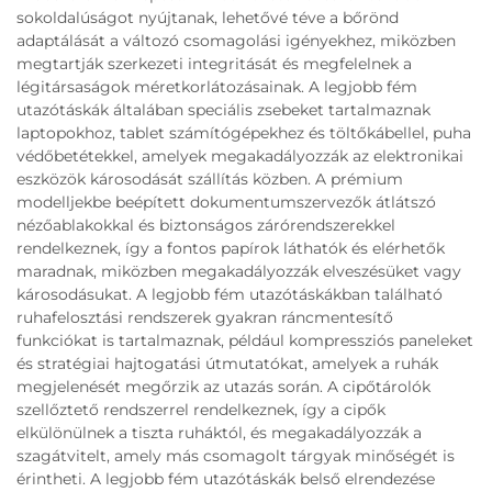
sokoldalúságot nyújtanak, lehetővé téve a bőrönd
adaptálását a változó csomagolási igényekhez, miközben
megtartják szerkezeti integritását és megfelelnek a
légitársaságok méretkorlátozásainak. A legjobb fém
utazótáskák általában speciális zsebeket tartalmaznak
laptopokhoz, tablet számítógépekhez és töltőkábellel, puha
védőbetétekkel, amelyek megakadályozzák az elektronikai
eszközök károsodását szállítás közben. A prémium
modelljekbe beépített dokumentumszervezők átlátszó
nézőablakokkal és biztonságos zárórendszerekkel
rendelkeznek, így a fontos papírok láthatók és elérhetők
maradnak, miközben megakadályozzák elveszésüket vagy
károsodásukat. A legjobb fém utazótáskákban található
ruhafelosztási rendszerek gyakran ráncmentesítő
funkciókat is tartalmaznak, például kompressziós paneleket
és stratégiai hajtogatási útmutatókat, amelyek a ruhák
megjelenését megőrzik az utazás során. A cipőtárolók
szellőztető rendszerrel rendelkeznek, így a cipők
elkülönülnek a tiszta ruháktól, és megakadályozzák a
szagátvitelt, amely más csomagolt tárgyak minőségét is
érintheti. A legjobb fém utazótáskák belső elrendezése