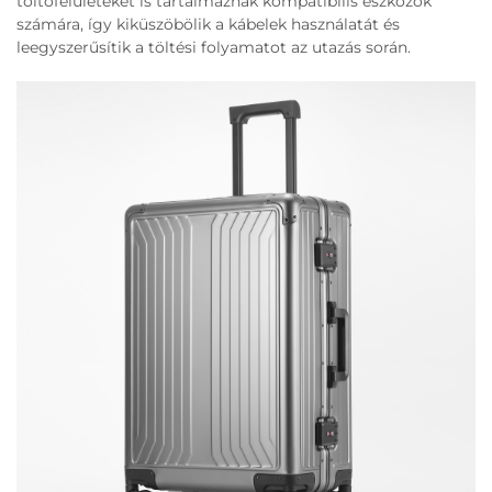
töltőfelületeket is tartalmaznak kompatibilis eszközök
számára, így kiküszöbölik a kábelek használatát és
leegyszerűsítik a töltési folyamatot az utazás során.