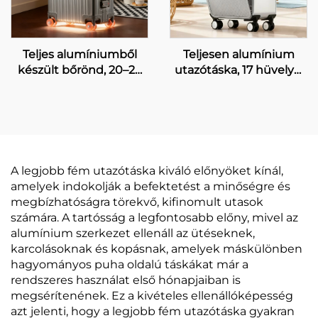
Teljes alumíniumből
Teljesen alumínium
készült bőrönd, 20–28
utazótáska, 17 hüvelyk,
hüvelykes, üzleti célra,
20 hüvelyk, 24 hüvelyk,
jelszavas tolókocsis
elülső nyitású, nagy
bőrönd, forgókerékkel
űrtartalmú, vízálló,
(spinner), nagy
lopásgátló TSA-zár
űrtartalmú, szabadidős
utazásra, bőrből készült
A legjobb fém utazótáska kiváló előnyöket kínál,
fogantyúval
amelyek indokolják a befektetést a minőségre és
megbízhatóságra törekvő, kifinomult utasok
számára. A tartósság a legfontosabb előny, mivel az
alumínium szerkezet ellenáll az ütéseknek,
karcolásoknak és kopásnak, amelyek máskülönben
hagyományos puha oldalú táskákat már a
rendszeres használat első hónapjaiban is
megsérítenének. Ez a kivételes ellenállóképesség
azt jelenti, hogy a legjobb fém utazótáska gyakran