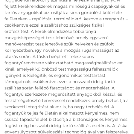
függetlenül hatékony szállításra helyezik a hangsúlyt. A
fejlett kerékrendszerek magas minőségű csapágyakkal és
tartós anyagokkal biztosítják a sima gördülést különféle
felületeken – repülőtéri termináloktól kezdve a terepen át –
csökkentve ezzel a szállításhoz szükséges fizikai
erőfeszítést. A kerék elrendezése többirányú
mozgásképességet tesz lehetővé, amely egyszerű
manőverezést tesz lehetővé szűk helyeken és zsúfolt
környezetben, így növelve a mozgás rugalmasságát az
utazás során. A táska beépített teleszkópos
fogantyúrendszere változtatható magasságbeállításokat
kínál, amelyek különböző testmagasságú felhasználók
igényeit is kielégítik, és ergonómikus testtartást
támogatnak, csökkentve ezzel a hosszabb ideig tartó
szállítás során fellépő fáradtságot és megterhelést. A
fogantyú szerkezete megerősített anyagokból készül, és
feszültségelosztó tervezéssel rendelkezik, amely biztosítja a
szerkezeti integritást akkor is, ha nagy terhelés éri. A
fogantyúk teljes felületén alkalmazott kényelmes, nem
csúszó tapadófelület biztosítja a biztonságos és kényelmes
fogást még hosszabb ideig tartó szállítás esetén is. A táska
egyensúlyozott súlyeloszlási technológiával van felszerelve,