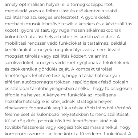
amely optimálisan helyezi el a tömegközéppontot,
megakadályozva a felborulást és csökkentve a stabil
szállításhoz szükséges erőfeszítést. A gyorskioldó
mechanizmusok lehetővé teszik a kerekes és a kézi szállítás
közötti gyors váltást, így rugalmasan alkalmazkodnak
különböző utazási helyzetekhez és korlátozásokhoz. A
mobilitási rendszer védő funkciókat is tartalmaz, például
kerékzárakat, amelyek megakadályozzák a nem kívánt
mozgást tárolás vagy szállítás közben, valamint
sarokvédőket, amelyek védelmet nyújtanak a felületeknek
és csökkentik a gördülés zaját. A kompakt tárolási
lehetőségek lehetővé teszik, hogy a táska hatékonyan
elférjen autócsomagtartókban, repülőgépek felső polcain
és szállodai tárolóhelyiségekben anélkül, hogy fölöslegesen
elfoglalna helyet. A kényelmi funkciók az intelligens
hozzáférhetőségre is kiterjednek: stratégiai helyen
elhelyezett fogantyúk segítik a táska több irányból történő
felemelését és különböző helyzetekben történő szállítását.
Külső rögzítési pontok bővítési lehetőséget kínálnak
további felszerelés vagy kiegészítők számára anélkül, hogy
kompromisszumot kellene kötni a fő védelmi funkcióval. A