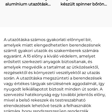
alumínium utazótáska,
készült spinner bőrönd,
kézi csomagként
20–24–30 hüvelykes,
szállítható, 20 hüvelykes
unisex, elülső nyitású,
tartós trolis bőrönd,
vízálló, lopásgátló, TSA-
TSA-zár, üzleti célú
zárral ellátott üzleti
fémtáska
bőrönd
A utazótáska számos gyakorlati előnnyel bír,
amelyek miatt elengedhetetlen berendezésnek
számít gyakori utazók és szakemberek számára
egyaránt. A fő előny a kiváló védelem, amelyet
erősített szerkezeti anyagok biztosítanak, és
amelyek megvédik a tartalmat az ütközésektől,
rezgésektől és környezeti veszélyektől az utazás
során. A utazótáska megszünteti a berendezések
vagy értékes tárgyak sérülésének aggodalmát, így
nyugodt lelkiállapotot biztosít minden út során. A
szervezési hatékonyság egy további jelentős előny,
mivel a belső rekeszek és testreszabható
elrendezések lehetővé teszik a felhasználók
számára, hogy rendszerszerűen rendezzék