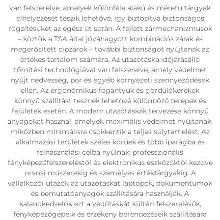
van felszerelve, amelyek különféle alakú és méretű tárgyak
elhelyezését teszik lehetővé, így biztosítva biztonságos
rögzítésüket az egész út során. A fejlett zármechanizmusok
– köztük a TSA által jóváhagyott kombinációs zárak és
megerősített cipzárok – további biztonságot nyújtanak az
értékes tartalom számára. Az utazótáska időjárásálló
tömítési technológiával van felszerelve, amely védelmet
nyújt nedvesség, por és egyéb környezeti szennyeződések
ellen. Az ergonómikus fogantyúk és gördülőkerekek
könnyű szállítást tesznek lehetővé különböző terepek és
felületek esetén. A modern utazótáskák tervezése könnyű
anyagokat használ, amelyek maximális védelmet nyújtanak,
miközben minimálisra csökkentik a teljes súlyterhelést. Az
alkalmazási területek széles körűek és több iparágba és
felhasználási célba nyúlnak: professzionális
fényképezőfelszereléstől és elektronikus eszközöktől kezdve
orvosi műszerekig és személyes értéktárgyakig. A
vállalkozói utazók az utazótáskát laptopok, dokumentumok
és bemutatóanyagok szállítására használják. A
kalandkedvelők ezt a védőtáskát kültéri felszerelésük,
fényképezőgépeik és érzékeny berendezéseik szállítására