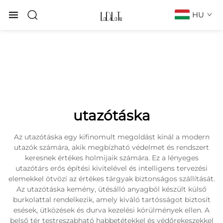
HU
utazótáska
Az utazótáska egy kifinomult megoldást kínál a modern
utazók számára, akik megbízható védelmet és rendszert
keresnek értékes holmijaik számára. Ez a lényeges
utazótárs erős építési kivitelével és intelligens tervezési
elemekkel ötvözi az értékes tárgyak biztonságos szállítását.
Az utazótáska kemény, ütésálló anyagból készült külső
burkolattal rendelkezik, amely kiváló tartósságot biztosít
esések, ütközések és durva kezelési körülmények ellen. A
belső tér testreszabható habbetétekkel és védőrekeszekkel