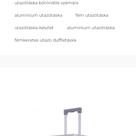
utazótáska bőröndök számára
alumínium utazótáska
fém utazótáska
utazótáska-készlet
alumínium utazótáska
fémkeretes utazó duffletáska