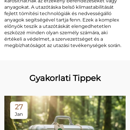
károsíthatnák az érzékeny berendezéseket vagy
anyagokat. A utazótáska belső klímastabilitását
fejlett tömítési technológiák és nedvességálló
anyagok segítségével tartja fenn. Ezek a komplex
előnyök teszik a utazótáskát elengedhetetlen
eszközzé minden olyan személy számára, aki
értékeli a védelmet, a szervezettséget és a
megbízhatóságot az utazási tevékenységek során.
Gyakorlati Tippek
27
Jan