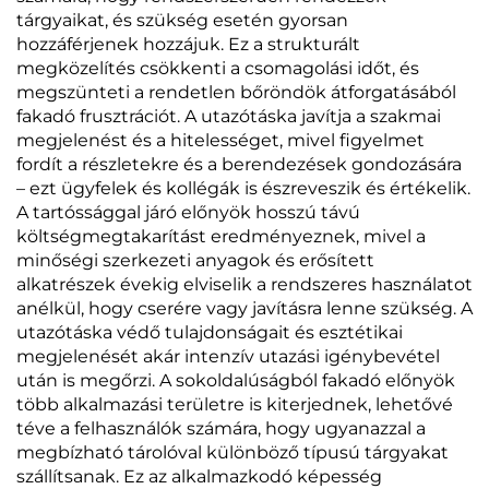
tárgyaikat, és szükség esetén gyorsan
hozzáférjenek hozzájuk. Ez a strukturált
megközelítés csökkenti a csomagolási időt, és
megszünteti a rendetlen bőröndök átforgatásából
fakadó frusztrációt. A utazótáska javítja a szakmai
megjelenést és a hitelességet, mivel figyelmet
fordít a részletekre és a berendezések gondozására
– ezt ügyfelek és kollégák is észreveszik és értékelik.
A tartóssággal járó előnyök hosszú távú
költségmegtakarítást eredményeznek, mivel a
minőségi szerkezeti anyagok és erősített
alkatrészek évekig elviselik a rendszeres használatot
anélkül, hogy cserére vagy javításra lenne szükség. A
utazótáska védő tulajdonságait és esztétikai
megjelenését akár intenzív utazási igénybevétel
után is megőrzi. A sokoldalúságból fakadó előnyök
több alkalmazási területre is kiterjednek, lehetővé
téve a felhasználók számára, hogy ugyanazzal a
megbízható tárolóval különböző típusú tárgyakat
szállítsanak. Ez az alkalmazkodó képesség