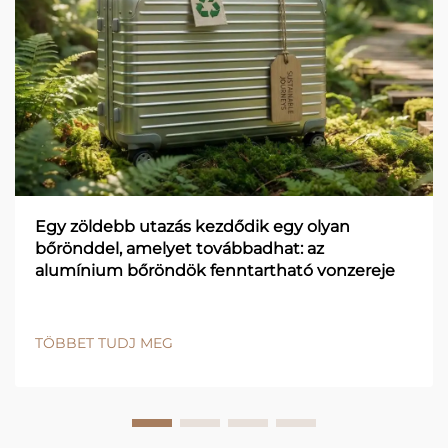
Egy zöldebb utazás kezdődik egy olyan
bőrönddel, amelyet továbbadhat: az
alumínium bőröndök fenntartható vonzereje
TÖBBET TUDJ MEG