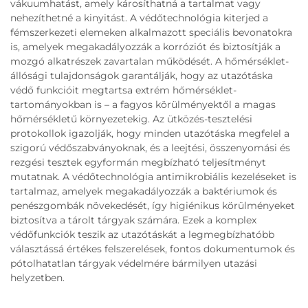
vákuumhatást, amely károsíthatná a tartalmat vagy
nehezíthetné a kinyitást. A védőtechnológia kiterjed a
fémszerkezeti elemeken alkalmazott speciális bevonatokra
is, amelyek megakadályozzák a korróziót és biztosítják a
mozgó alkatrészek zavartalan működését. A hőmérséklet-
állósági tulajdonságok garantálják, hogy az utazótáska
védő funkcióit megtartsa extrém hőmérséklet-
tartományokban is – a fagyos körülményektől a magas
hőmérsékletű környezetekig. Az ütközés-tesztelési
protokollok igazolják, hogy minden utazótáska megfelel a
szigorú védőszabványoknak, és a leejtési, összenyomási és
rezgési tesztek egyformán megbízható teljesítményt
mutatnak. A védőtechnológia antimikrobiális kezeléseket is
tartalmaz, amelyek megakadályozzák a baktériumok és
penészgombák növekedését, így higiénikus körülményeket
biztosítva a tárolt tárgyak számára. Ezek a komplex
védőfunkciók teszik az utazótáskát a legmegbízhatóbb
választássá értékes felszerelések, fontos dokumentumok és
pótolhatatlan tárgyak védelmére bármilyen utazási
helyzetben.