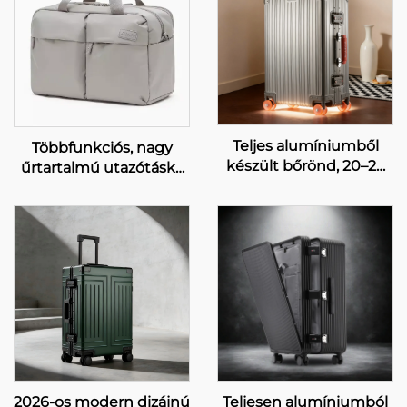
Teljes alumíniumből
Többfunkciós, nagy
készült bőrönd, 20–28
űrtartalmú utazótáska
hüvelykes, üzleti célra,
fitnesz-, úszó-,
jelszavas tolókocsis
edzőterem- és
bőrönd, forgókerékkel
számítógéphasználatra
(spinner), nagy
– divatos válltáska
űrtartalmú, szabadidős
zipzárral
utazásra, bőrből készült
fogantyúval
2026-os modern dizájnú
Teljesen alumíniumból