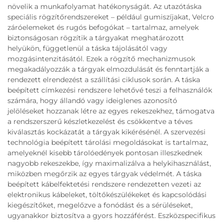
növelik a munkafolyamat hatékonyságát. Az utazótáska
speciális rögzítőrendszereket – például gumiszíjakat, Velcro
záróelemeket és rugós befogókat – tartalmaz, amelyek
biztonságosan rögzítik a tárgyakat meghatározott
helyükön, függetlenül a táska tájolásától vagy
mozgásintenzitásától. Ezek a rögzítő mechanizmusok
megakadályozzák a tárgyak elmozdulását és fenntartják a
rendezett elrendezést a szállítási ciklusok során. A táska
beépített címkezési rendszere lehetővé teszi a felhasználók
számára, hogy állandó vagy ideiglenes azonosító
jelöléseket hozzanak létre az egyes rekeszekhez, támogatva
a rendszerszerű készletkezelést és csökkentve a téves
kiválasztás kockázatát a tárgyak kikérésénél. A szervezési
technológia beépített tárolási megoldásokat is tartalmaz,
amelyeknél kisebb tárolóedények pontosan illeszkednek
nagyobb rekeszekbe, így maximalizálva a helykihasználást,
miközben megőrzik az egyes tárgyak védelmét. A táska
beépített kábelfektetési rendszere rendezetten vezeti az
elektronikus kábeleket, töltőkészülékeket és kapcsolódási
kiegészítőket, megelőzve a fonódást és a sérüléseket,
ugyanakkor biztosítva a gyors hozzáférést. Eszközspecifikus