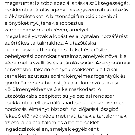
megszünteti a több speciális táska szükségességét,
csökkenti a tárolási igényt, és egyszerűsíti az utazási
előkészületeket. A biztonsági funkciók további
előnyöket nyújtanak a robosztus
zármechanizmusok révén, amelyek
megakadályozzák a lopást és a jogtalan hozzáférést
az értékes tartalmakhoz. A utazótáska
hamisításvédett zárópecséteket és erősített
behelyezési pontokat tartalmaz, amelyek növelik a
védelmet a szállítás és a tárolás során. Az ergonómiai
tervezésből fakadó előnyök csökkentik a fizikai
terhelést az utazás során: kényelmes fogantyúk és
gördülőkerekek biztosítják a különböző utazási
körülményekhez való alkalmazkodást. A
utazótáskába beépített súlyeloszlási rendszer
csökkenti a felhasználó fáradtságát, és kényelmes
hordozási élményt biztosít. Az időjárásállóságból
fakadó előnyök védelmet nyújtanak a tartalomnak
az eső, a páratartalom és a hőmérséklet-
ingadozások ellen, amelyek egyébként