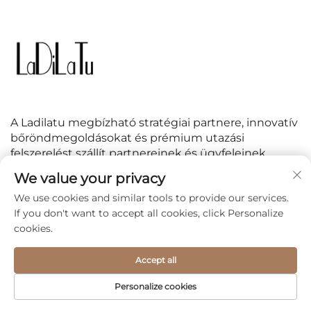
A Ladilatu megbízható stratégiai partnere, innovatív
bőröndmegoldásokat és prémium utazási
felszerelést szállít partnereinek és ügyfeleinek
világszerte.
We value your privacy
We use cookies and similar tools to provide our services.
KÖVESS MINKET
If you don't want to accept all cookies, click Personalize
cookies.
Accept all
Copyright © 2026 Jiaxing Linzhihang International Trade
Personalize cookies
Co., Ltd All Rights Reserved -
Adatvédelmi irányelvek