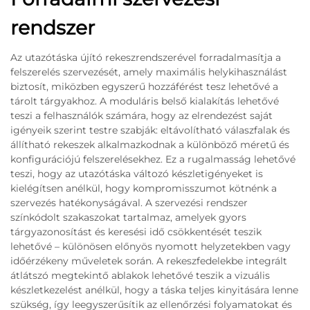
rendszer
Az utazótáska újító rekeszrendszerével forradalmasítja a
felszerelés szervezését, amely maximális helykihasználást
biztosít, miközben egyszerű hozzáférést tesz lehetővé a
tárolt tárgyakhoz. A moduláris belső kialakítás lehetővé
teszi a felhasználók számára, hogy az elrendezést saját
igényeik szerint testre szabják: eltávolítható válaszfalak és
állítható rekeszek alkalmazkodnak a különböző méretű és
konfigurációjú felszerelésekhez. Ez a rugalmasság lehetővé
teszi, hogy az utazótáska változó készletigényeket is
kielégítsen anélkül, hogy kompromisszumot kötnénk a
szervezés hatékonyságával. A szervezési rendszer
színkódolt szakaszokat tartalmaz, amelyek gyors
tárgyazonosítást és keresési idő csökkentését teszik
lehetővé – különösen előnyös nyomott helyzetekben vagy
időérzékeny műveletek során. A rekeszfedelekbe integrált
átlátszó megtekintő ablakok lehetővé teszik a vizuális
készletkezelést anélkül, hogy a táska teljes kinyitására lenne
szükség, így leegyszerűsítik az ellenőrzési folyamatokat és