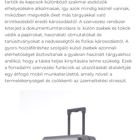
tartók és kapcsok különböző szakmai eszközök
elhelyezésére alkalmasak, így azok mindig kéznél vannak,
miközben megvédik őket más tárgyakkal való
érintkezésből eredő károsodástól. A szervezési rendszer
kiterjed a dokumentumtárolásra is: külön zsebek és tokok
védik a papírokat, használati útmutatókat és
tanúsítványokat a nedvességtől és fizikai károsodástól. A
gyors hozzáféréshez szolgáló külső zsebek azonnali
elérhetőséget biztosítanak a gyakran használt tárgyakhoz
anélkül, hogy a táska teljes kinyitására lenne szükség. Ezek
a forradalmi szervezési funkciók az utazótáskát átalakítják
egy átfogó mobil munkaterületté, amely növeli a
termelékenységet és csökkenti az üzemeltetési stresszt.