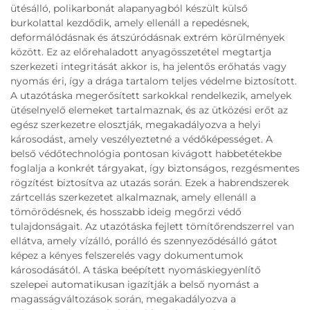
ütésálló, polikarbonát alapanyagból készült külső
burkolattal kezdődik, amely ellenáll a repedésnek,
deformálódásnak és átszúródásnak extrém körülmények
között. Ez az előrehaladott anyagösszetétel megtartja
szerkezeti integritását akkor is, ha jelentős erőhatás vagy
nyomás éri, így a drága tartalom teljes védelme biztosított.
A utazótáska megerősített sarkokkal rendelkezik, amelyek
ütéselnyelő elemeket tartalmaznak, és az ütközési erőt az
egész szerkezetre elosztják, megakadályozva a helyi
károsodást, amely veszélyeztetné a védőképességet. A
belső védőtechnológia pontosan kivágott habbetétekbe
foglalja a konkrét tárgyakat, így biztonságos, rezgésmentes
rögzítést biztosítva az utazás során. Ezek a habrendszerek
zártcellás szerkezetet alkalmaznak, amely ellenáll a
tömörödésnek, és hosszabb ideig megőrzi védő
tulajdonságait. Az utazótáska fejlett tömítőrendszerrel van
ellátva, amely vízálló, porálló és szennyeződésálló gátot
képez a kényes felszerelés vagy dokumentumok
károsodásától. A táska beépített nyomáskiegyenlítő
szelepei automatikusan igazítják a belső nyomást a
magasságváltozások során, megakadályozva a