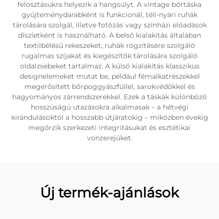
felosztásukra helyezik a hangsúlyt. A vintage bőrtáska
gyűjteménydarabként is funkcionál, téli-nyári ruhák
tárolására szolgál, illetve fotózás vagy színházi előadások
díszletként is használható. A belső kialakítás általában
textilbélésű rekeszeket, ruhák rögzítésére szolgáló
rugalmas szíjakat és kiegészítők tárolására szolgáló
oldalzsebeket tartalmaz. A külső kialakítás klasszikus
designelemeket mutat be, például fémalkatrészekkel
megerősített bőrpoggyászfüllel, sarokvédőkkel és
hagyományos zárrendszerekkel. Ezek a táskák különböző
hosszúságú utazásokra alkalmasak – a hétvégi
kirándulásoktól a hosszabb útjáratokig – miközben évekig
megőrzik szerkezeti integritásukat és esztétikai
vonzerejüket.
Új termék-ajánlások