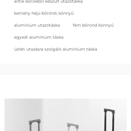
antik bőrökből készült utazótáska
kemény héjú bőrönd, könnyű
alumínium utazótáska
fém bőrönd könnyű
egyedi alumínium táska
üzleti utazásra szolgáló alumínium táska