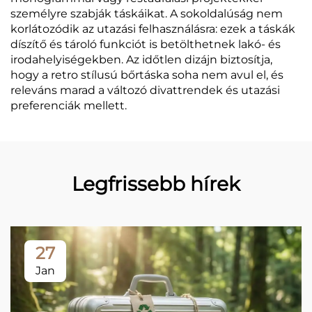
személyre szabják táskáikat. A sokoldalúság nem
korlátozódik az utazási felhasználásra: ezek a táskák
díszítő és tároló funkciót is betölthetnek lakó- és
irodahelyiségekben. Az időtlen dizájn biztosítja,
hogy a retro stílusú bőrtáska soha nem avul el, és
releváns marad a változó divattrendek és utazási
preferenciák mellett.
Legfrissebb hírek
27
Jan