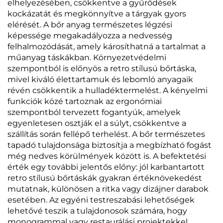
elhelyezésében, csökkentve a gyűrődések
kockázatát és megkönnyítve a tárgyak gyors
elérését. A bőr anyag természetes légzési
képessége megakadályozza a nedvesség
felhalmozódását, amely károsíthatná a tartalmat a
műanyag táskákban. Környezetvédelmi
szempontból is előnyös a retro stílusú bőrtáska,
mivel kiváló élettartamuk és lebomló anyagaik
révén csökkentik a hulladéktermelést. A kényelmi
funkciók közé tartoznak az ergonómiai
szempontból tervezett fogantyúk, amelyek
egyenletesen osztják el a súlyt, csökkentve a
szállítás során fellépő terhelést. A bőr természetes
tapadó tulajdonsága biztosítja a megbízható fogást
még nedves körülmények között is. A befektetési
érték egy további jelentős előny: jól karbantartott
retro stílusú bőrtáskák gyakran értéknövekedést
mutatnak, különösen a ritka vagy dizájner darabok
esetében. Az egyéni testreszabási lehetőségek
lehetővé teszik a tulajdonosok számára, hogy
monogrammal vagy restaurálási projektekkel