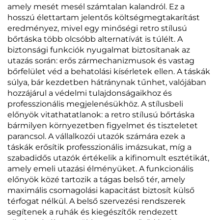
amely mesét mesél számtalan kalandról. Ez a
hosszú élettartam jelentős költségmegtakarítást
eredményez, mivel egy minőségi retro stílusú
bőrtáska több olcsóbb alternatívát is túlélt. A
biztonsági funkciók nyugalmat biztosítanak az
utazás során: erős zármechanizmusok és vastag
bőrfelület véd a behatolási kísérletek ellen. A táskák
súlya, bár kezdetben hátránynak tűnhet, valójában
hozzájárul a védelmi tulajdonságaikhoz és
professzionális megjelenésükhöz. A stílusbeli
előnyök vitathatatlanok: a retro stílusú bőrtáska
bármilyen környezetben figyelmet és tiszteletet
parancsol. A vállalkozói utazók számára ezek a
táskák erősítik professzionális imázsukat, míg a
szabadidős utazók értékelik a kifinomult esztétikát,
amely emeli utazási élményüket. A funkcionális
előnyök közé tartozik a tágas belső tér, amely
maximális csomagolási kapacitást biztosít külső
térfogat nélkül. A belső szervezési rendszerek
segítenek a ruhák és kiegészítők rendezett