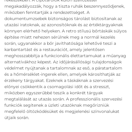
megakadályozzák, hogy a tiszta ruhák beszennyeződjenek,
miközben fenntartják a rendezettséget. A
dokumentumzsebek biztonságos tárolást biztosítanak az
utazási iratoknak, az azonosítóknak és az értéktárgyaknak
könnyen elérhető helyeken. A retro stílusú bőrtáskák súlyos
építése miatt nehezen sérülnek meg a normál kezelés
során, ugyanakkor a bőr javíthatósága lehetővé teszi a
karbantartást és a restaurációt, amely jelentősen
meghosszabbítja a funkcionális élettartamukat a műanyag
alternatívákhoz képest. Az időjárásállósági tulajdonságok
védelmet nyújtanak a tartalomnak az eső, a páratartalom
és a hőmérséklet-ingerek ellen, amelyek károsíthatják az
érzékeny tárgyakat. Ezeknek a táskáknak a szervezési
előnyei csökkentik a csomagolási időt és a stresszt,
miközben egyszerűbbé teszik a konkrét tárgyak
megtalálását az utazás során. A professzionális szervezési
funkciók segítenek a üzleti utazóknak megőrizniük
megfelelő öltözködésüket és megjelenési színvonalukat
útjaik során.