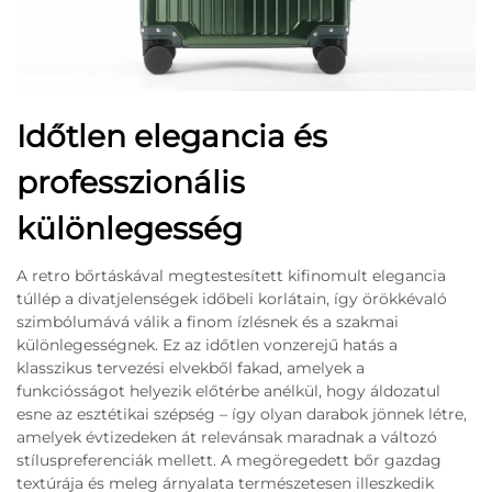
Időtlen elegancia és
professzionális
különlegesség
A retro bőrtáskával megtestesített kifinomult elegancia
túllép a divatjelenségek időbeli korlátain, így örökkévaló
szimbólumává válik a finom ízlésnek és a szakmai
különlegességnek. Ez az időtlen vonzerejű hatás a
klasszikus tervezési elvekből fakad, amelyek a
funkciósságot helyezik előtérbe anélkül, hogy áldozatul
esne az esztétikai szépség – így olyan darabok jönnek létre,
amelyek évtizedeken át relevánsak maradnak a változó
stíluspreferenciák mellett. A megöregedett bőr gazdag
textúrája és meleg árnyalata természetesen illeszkedik