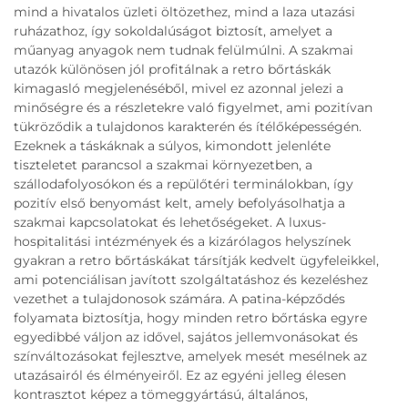
mind a hivatalos üzleti öltözethez, mind a laza utazási
ruházathoz, így sokoldalúságot biztosít, amelyet a
műanyag anyagok nem tudnak felülmúlni. A szakmai
utazók különösen jól profitálnak a retro bőrtáskák
kimagasló megjelenéséből, mivel ez azonnal jelezi a
minőségre és a részletekre való figyelmet, ami pozitívan
tükröződik a tulajdonos karakterén és ítélőképességén.
Ezeknek a táskáknak a súlyos, kimondott jelenléte
tiszteletet parancsol a szakmai környezetben, a
szállodafolyosókon és a repülőtéri terminálokban, így
pozitív első benyomást kelt, amely befolyásolhatja a
szakmai kapcsolatokat és lehetőségeket. A luxus-
hospitalitási intézmények és a kizárólagos helyszínek
gyakran a retro bőrtáskákat társítják kedvelt ügyfeleikkel,
ami potenciálisan javított szolgáltatáshoz és kezeléshez
vezethet a tulajdonosok számára. A patina-képződés
folyamata biztosítja, hogy minden retro bőrtáska egyre
egyedibbé váljon az idővel, sajátos jellemvonásokat és
színváltozásokat fejlesztve, amelyek mesét mesélnek az
utazásairól és élményeiről. Ez az egyéni jelleg élesen
kontrasztot képez a tömeggyártású, általános,