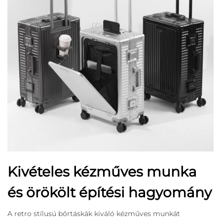
Kivételes kézműves munka
és örökölt építési hagyomány
A retro stílusú bőrtáskák kiváló kézműves munkát