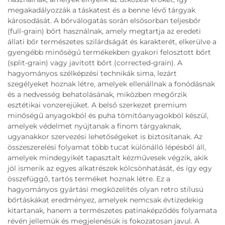
megakadályozzák a táskatest és a benne lévő tárgyak
károsodását. A bőrválogatás során elsősorban teljesbőr
(full-grain) bőrt használnak, amely megtartja az eredeti
állati bőr természetes szilárdságát és karakterét, elkerülve a
gyengébb minőségű termékekben gyakori felosztott bőrt
(split-grain) vagy javított bőrt (corrected-grain). A
hagyományos szélképzési technikák sima, lezárt
szegélyeket hoznak létre, amelyek ellenállnak a fonódásnak
és a nedvesség behatolásának, miközben megőrzik
esztétikai vonzerejüket. A belső szerkezet premium
minőségű anyagokból és puha tömítőanyagokból készül,
amelyek védelmet nyújtanak a finom tárgyaknak,
ugyanakkor szervezési lehetőségeket is biztosítanak. Az
összeszerelési folyamat több tucat különálló lépésből áll,
amelyek mindegyikét tapasztalt kézművesek végzik, akik
jól ismerik az egyes alkatrészek kölcsönhatását, és így egy
összefüggő, tartós terméket hoznak létre. Ez a
hagyományos gyártási megközelítés olyan retro stílusú
bőrtáskákat eredményez, amelyek nemcsak évtizedekig
kitartanak, hanem a természetes patinaképződés folyamata
révén jellemük és megjelenésük is fokozatosan javul. A