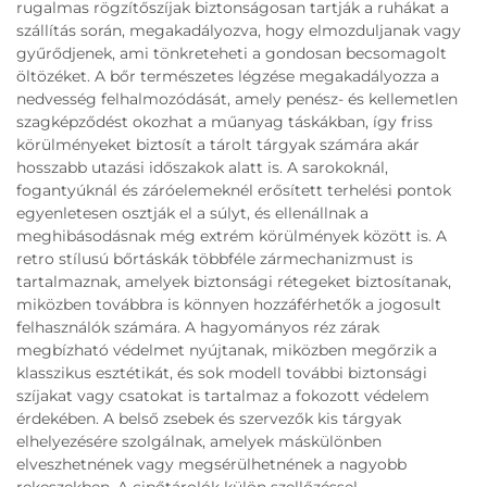
rugalmas rögzítőszíjak biztonságosan tartják a ruhákat a
szállítás során, megakadályozva, hogy elmozduljanak vagy
gyűrődjenek, ami tönkreteheti a gondosan becsomagolt
öltözéket. A bőr természetes légzése megakadályozza a
nedvesség felhalmozódását, amely penész- és kellemetlen
szagképződést okozhat a műanyag táskákban, így friss
körülményeket biztosít a tárolt tárgyak számára akár
hosszabb utazási időszakok alatt is. A sarokoknál,
fogantyúknál és záróelemeknél erősített terhelési pontok
egyenletesen osztják el a súlyt, és ellenállnak a
meghibásodásnak még extrém körülmények között is. A
retro stílusú bőrtáskák többféle zármechanizmust is
tartalmaznak, amelyek biztonsági rétegeket biztosítanak,
miközben továbbra is könnyen hozzáférhetők a jogosult
felhasználók számára. A hagyományos réz zárak
megbízható védelmet nyújtanak, miközben megőrzik a
klasszikus esztétikát, és sok modell további biztonsági
szíjakat vagy csatokat is tartalmaz a fokozott védelem
érdekében. A belső zsebek és szervezők kis tárgyak
elhelyezésére szolgálnak, amelyek máskülönben
elveszhetnének vagy megsérülhetnének a nagyobb
rekeszekben. A cipőtárolók külön szellőzéssel