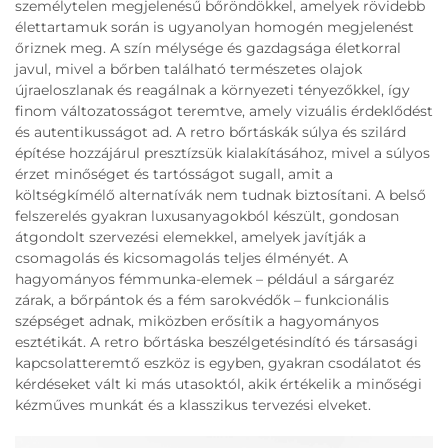
személytelen megjelenésű bőröndökkel, amelyek rövidebb
élettartamuk során is ugyanolyan homogén megjelenést
őriznek meg. A szín mélysége és gazdagsága életkorral
javul, mivel a bőrben található természetes olajok
újraeloszlanak és reagálnak a környezeti tényezőkkel, így
finom változatosságot teremtve, amely vizuális érdeklődést
és autentikusságot ad. A retro bőrtáskák súlya és szilárd
építése hozzájárul presztízsük kialakításához, mivel a súlyos
érzet minőséget és tartósságot sugall, amit a
költségkímélő alternatívák nem tudnak biztosítani. A belső
felszerelés gyakran luxusanyagokból készült, gondosan
átgondolt szervezési elemekkel, amelyek javítják a
csomagolás és kicsomagolás teljes élményét. A
hagyományos fémmunka-elemek – például a sárgaréz
zárak, a bőrpántok és a fém sarokvédők – funkcionális
szépséget adnak, miközben erősítik a hagyományos
esztétikát. A retro bőrtáska beszélgetésindító és társasági
kapcsolatteremtő eszköz is egyben, gyakran csodálatot és
kérdéseket vált ki más utasoktól, akik értékelik a minőségi
kézműves munkát és a klasszikus tervezési elveket.