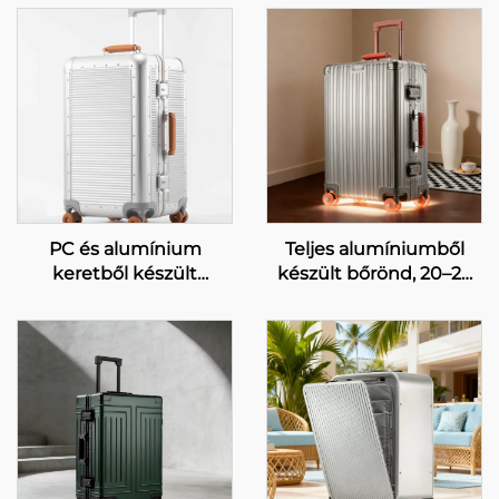
PC és alumínium
Teljes alumíniumből
keretből készült
készült bőrönd, 20–28
bőrönd, forgó
hüvelykes, üzleti célra,
trollikoffer, 28 hüvelykes
jelszavas tolókocsis
utazóbőrönd, cseppálló
bőrönd, forgókerékkel
utazóbőrönd TSA-zárral
(spinner), nagy
és bőrből készült
űrtartalmú, szabadidős
fogantyúval
utazásra, bőrből készült
fogantyúval