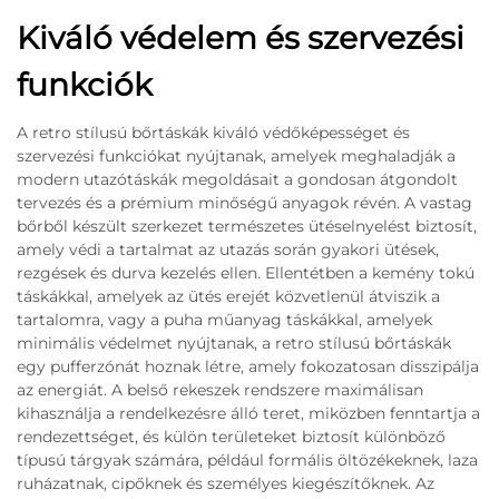
Kiváló védelem és szervezési
funkciók
A retro stílusú bőrtáskák kiváló védőképességet és
szervezési funkciókat nyújtanak, amelyek meghaladják a
modern utazótáskák megoldásait a gondosan átgondolt
tervezés és a prémium minőségű anyagok révén. A vastag
bőrből készült szerkezet természetes ütéselnyelést biztosít,
amely védi a tartalmat az utazás során gyakori ütések,
rezgések és durva kezelés ellen. Ellentétben a kemény tokú
táskákkal, amelyek az ütés erejét közvetlenül átviszik a
tartalomra, vagy a puha műanyag táskákkal, amelyek
minimális védelmet nyújtanak, a retro stílusú bőrtáskák
egy pufferzónát hoznak létre, amely fokozatosan disszipálja
az energiát. A belső rekeszek rendszere maximálisan
kihasználja a rendelkezésre álló teret, miközben fenntartja a
rendezettséget, és külön területeket biztosít különböző
típusú tárgyak számára, például formális öltözékeknek, laza
ruházatnak, cipőknek és személyes kiegészítőknek. Az