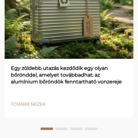
Egy zöldebb utazás kezdődik egy olyan
bőrönddel, amelyet továbbadhat: az
alumínium bőröndök fenntartható vonzereje
TOVÁBB NÉZEK