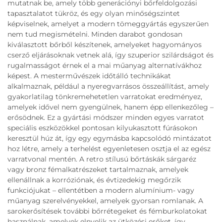
mutatnak be, amely több generációnyi bőrfeldolgozási
tapasztalatot tükröz, és egy olyan minőségszintet
képviselnek, amelyet a modern tömeggyártás egyszerűen
nem tud megismételni. Minden darabot gondosan
kiválasztott bőrből készítenek, amelyeket hagyományos
cserző eljárásoknak vetnek alá, így szuperior szilárdságot és
rugalmasságot érnek el a mai műanyag alternatívákhoz
képest. A mesterművészek időtálló technikákat
alkalmaznak, például a nyeregvarrásos összeállítást, amely
gyakorlatilag tönkremehetetlen varratokat eredményez,
amelyek idővel nem gyengülnek, hanem épp ellenkezőleg –
erősödnek. Ez a gyártási módszer minden egyes varratot
speciális eszközökkel pontosan kilyukasztott fúrásokon
keresztül húz át, így egy egymásba kapcsolódó mintázatot
hoz létre, amely a terhelést egyenletesen osztja el az egész
varratvonal mentén. A retro stílusú bőrtáskák sárgaréz
vagy bronz fémalkatrészeket tartalmaznak, amelyek
ellenállnak a korróziónak, és évtizedekig megőrzik
funkciójukat – ellentétben a modern alumínium- vagy
műanyag szerelvényekkel, amelyek gyorsan romlanak. A
sarokerősítések további bőrrétegeket és fémburkolatokat
használnak, amelyek elnyelik az ütközési erőket, így