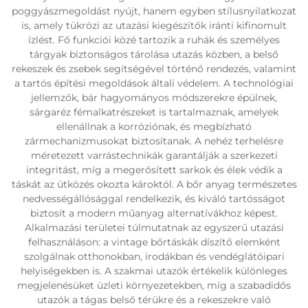
poggyászmegoldást nyújt, hanem egyben stílusnyilatkozat
is, amely tükrözi az utazási kiegészítők iránti kifinomult
ízlést. Fő funkciói közé tartozik a ruhák és személyes
tárgyak biztonságos tárolása utazás közben, a belső
rekeszek és zsebek segítségével történő rendezés, valamint
a tartós építési megoldások általi védelem. A technológiai
jellemzők, bár hagyományos módszerekre épülnek,
sárgaréz fémalkatrészeket is tartalmaznak, amelyek
ellenállnak a korróziónak, és megbízható
zármechanizmusokat biztosítanak. A nehéz terhelésre
méretezett varrástechnikák garantálják a szerkezeti
integritást, míg a megerősített sarkok és élek védik a
táskát az ütközés okozta károktól. A bőr anyag természetes
nedvességállósággal rendelkezik, és kiváló tartósságot
biztosít a modern műanyag alternatívákhoz képest.
Alkalmazási területei túlmutatnak az egyszerű utazási
felhasználáson: a vintage bőrtáskák díszítő elemként
szolgálnak otthonokban, irodákban és vendéglátóipari
helyiségekben is. A szakmai utazók értékelik különleges
megjelenésüket üzleti környezetekben, míg a szabadidős
utazók a tágas belső térükre és a rekeszekre való