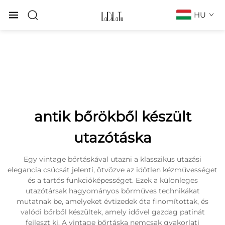
HU
antik bőrökből készült
utazótáska
Egy vintage bőrtáskával utazni a klasszikus utazási
elegancia csúcsát jelenti, ötvözve az időtlen kézművességet
és a tartós funkcióképességet. Ezek a különleges
utazótársak hagyományos bőrműves technikákat
mutatnak be, amelyeket évtizedek óta finomítottak, és
valódi bőrből készültek, amely idővel gazdag patinát
fejleszt ki. A vintage bőrtáska nemcsak gyakorlati