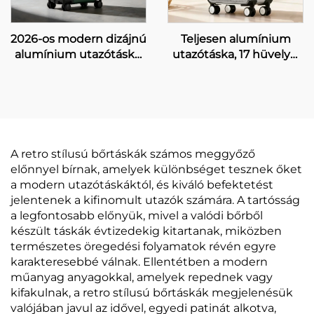
2026-os modern dizájnú
Teljesen alumínium
alumínium utazótáska,
utazótáska, 17 hüvelyk,
kézi csomagként
20 hüvelyk, 24 hüvelyk,
szállítható, 20 hüvelykes
elülső nyitású, nagy
tartós trolis bőrönd,
űrtartalmú, vízálló,
TSA-zár, üzleti célú
lopásgátló TSA-zár
fémtáska
A retro stílusú bőrtáskák számos meggyőző
előnnyel bírnak, amelyek különbséget tesznek őket
a modern utazótáskáktól, és kiváló befektetést
jelentenek a kifinomult utazók számára. A tartósság
a legfontosabb előnyük, mivel a valódi bőrből
készült táskák évtizedekig kitartanak, miközben
természetes öregedési folyamatok révén egyre
karakteresebbé válnak. Ellentétben a modern
műanyag anyagokkal, amelyek repednek vagy
kifakulnak, a retro stílusú bőrtáskák megjelenésük
valójában javul az idővel, egyedi patinát alkotva,