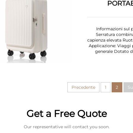
PORTAB
Informazioni sul 
Serratura combinat
capienza elevata Ruot
Applicazione: Viaggi p
generale Dotato di
Precedente
1
2
Su
Get a Free Quote
Our representative will contact you soon.