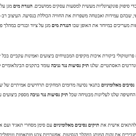
י סיפוק פונקציונליות מעשית למסעות עסקים ממושכים.
הנגדת מים
מגן על
י, שבהם עמידות ואבטחה משפרות את החוויה הכוללת בנסיעה. העיצוב רב-
אות מעריכים במיוחד את האופן שבו
הנגדת מים
מגן על ציוד ובגדים במהלך פ
 פרוטוקולי ביקורת איכות מקיפים המבטיחים ביצועים ואמינות עקביים בכל יח
דרטים האסתטיים. שלנו
תיק נסיעות נגד גניבה
עומד בתקנים הבינלאומיים ל
נסיבים מאלומיניום
בתנאי נסיעה מדומים המחקים תרחישים אמיתיים של שימ
 החשיפה שלנו לעליונות מבטיחה שכל
תיק נסיעות נגד גניבה
מספק ביצועים עק
 להתאים אישית את
תיקים נסיבים מאלומיניום
עם סימן מסחרי תאגיד ועם אל
מגבירים את זהות המותג במהלך הנסיעות. אפשרויות צבע מותאמות וטיפולי