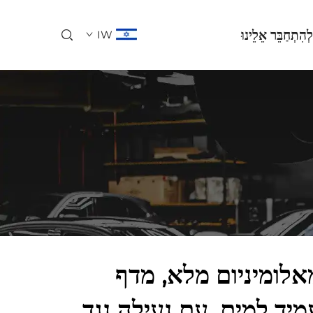
לְהִתְחַבֵּר אֵלֵינוּ
IW
אלומיניום מלא, מדף
מיד למים, עם נעילה נגד