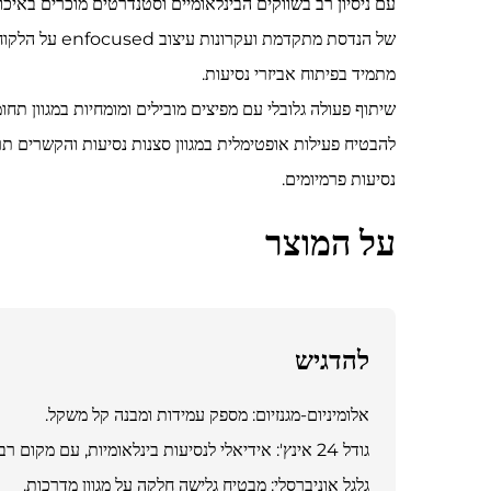
עם ניסיון רב בשווקים הבינלאומיים וסטנדרטים מוכרים באיכ
של הנדסת מתקדמת ועקרונות עיצוב enfocused על הלקוח אשר פועלים מול אתגרי הנסיעה בעולם האמיתי. הביצועים המمتازים של ה-
מתמיד בפיתוח אביזרי נסיעות.
שיתוף פעולה גלובלי עם מפיצים מובילים ומומחיות במגוון ת
להבטיח פעילות אופטימלית במגוון סצנות נסיעות והקשרים ת
נסיעות פרמיומים.
על המוצר
להדגיש
אלומיניום-מגנזיום: מספק עמידות ומבנה קל משקל.
גודל 24 אינץ': אידיאלי לנסיעות בינלאומיות, עם מקום רב למזוודות.
גלגל אוניברסלי: מבטיח גלישה חלקה על מגוון מדרכות.