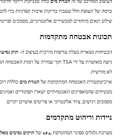
העיצוב המורכב של זה
הנגדת מים
כולל טכניקות ריתוך חלקות 
ברמה של תעופת חלל שעברו בדיקות איכות קפדניות כדי להבט
שילוב תאים מיוחדים למכשירים אלקטרוניים, מסמכים ופריטים
תכונות אבטחה מתקדמות
הבטיחות נשארת בעלת עדיפות מירבית בעיצוב ה-
תיק נסיעות
גישה מאושרת על ידי TSA תוך שמירה על רמות האבטחה הגבוהות ביותר במהלך ההובלה. ה
לא מורשית.
ארכיטקטורת האבטחה המתקדמת של
הנגדת מים
כוללת רוכ
מבטיחים שהמאפיינים האבטחתיים ישארו תפקודיים ואמיני
מסמכים רגישים, ציוד אלקטרוני או פריטים אישיים יקרים.
ניידות וריהוט מתקדמים
מערכת גלגלים ספינר המהונדסת بدقة של
תיקים נסיבים מאלו