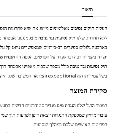
תיאור
העלית
תיקים נסיבים מאלומיניום
מייצג את שיא פתרונות הנסי
ללא תחרות. שלנו
תיק נסיעות נגד גניבה
מוצג מנגנוני אבטחה
בארבעה גלגלים ספינרים רב-כיווניים שמאפשרים ניווט קל על פ
יוצרה בקפידה רבה ובהקפדה על הפרטים, הספה הזו
הנגדת מ
תיק נסיעות נגד גניבה
כולל מספר שכבות מאפייני אבטחה תוך 
בשל עמידותו הא exceptional והמראה המשובח שלו, היוצר רושם עז הן בסביבות עסקיות והן בזמני פנאי.
סקירת המוצר
המוצר הדגל שלנו
הנגדת מים
מגדיר סטנדרטים חדשים בתעשיי
עיבוד מדויק שמספקת התנגדות יוצאת דופן לפגיעות תוך שמיר
הפריטים האישיים שלכם במהלך הנסיעות.