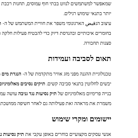
שמאפשר למשתמשים לנווט בבתי חוף עמוסים, תחנות רכבת וסבי
יותר בתנאי שימוש רגילים.
עיצוב הנقبض הארגונומי משפר את חוויית המשתמש של ה-
ת
בחומרים איכותיים ובהנדסת דיוק כדי להבטיח פעילות חלקה ו
סצנות תחבורה.
תאום לסביבה ועמידות
טכנולוגיית ההגנה מפני מזג אוויר מתקדמת של ה-
הנגדת מים
מ
יבשים לחלוטין בתנאי סביבה קשים.
תיקים נסיבים מאלומיניו
בנייה פרימיום מאלומיניום של
תיק נסיעות נגד גניבה
עושה עמיד
משמרת את מראהה ואת פעילותה גם לאחר חשיפה ממושכת ל
יישומים ומקרי שימוש
אנשי עסקים מקצועיים בוחרים באופן עקבי את
תיק נסיעות נג