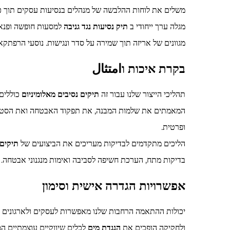
משלים את לוחות ההלבשה של מנהלים בנסיעות עסקים תוך כד
מגלה ערך ייחודי ב
תיק נסיעות נגד גניבה
למסעות חופשה ופנא
מגוונים של אריזה תוך שמירה על סדר ונגישות. נוסעי הרפתק
בקרת איכות וامتثال
תהליכי הייצור שלנו עבור זה
תיקים נסיבים מאלומיניום
כוללים
המאמתים את שלמות המבנה, את תפקוד האבטחה ואת הסטנ
ופרטית.
הליכים מתקדמים לבדיקות מעריכים את הביצועים של
תיקים 
בדיקות מתח, הערכת חשיפה לסביבה ואימות מנגנוני אבטחה.
אפשרויות הגדרה אישית וסימון
יכולות ההתאמה הרחבות שלנו מאפשרות לעסקים ולארגונים
ולחקיקה הופכים את
הנגדת מים
לכלים שיווקיים עוצמתיים ה