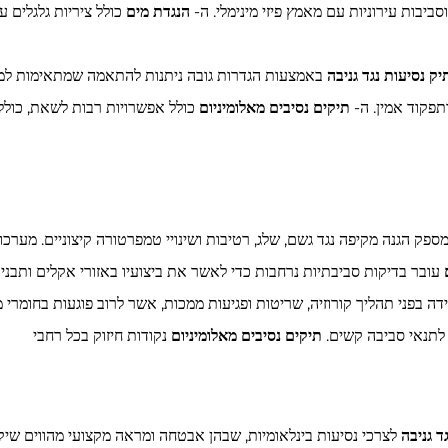
בות עירוניות עם מאמץ פיזי מינימלי. ה-
הנגדת מים
כולל ציריות גלגלים 
יק נסיעות נגד גניבה
באמצעות הגדרות גובה ניתנות להתאמה שמתאימות למס
תפקוד אמין. ה-
תיקים נסיבים מאלומיניום
כולל אפשרויות רבות לשאת, כולל 
ספק הגנה מקיפה נגד גשם, שלג, רטיבות ושינויי טמפרטורה קיצוניים. מע
ם
עובר בדיקות סביבתיות נרחבות כדי לאשר את ביצועיו באזורי אקלים ותבניות 
ה בפני תהליך קורוזיה, שריטות ופגיעות ממכות, אשר לרוב פוגעות בחומרי 
תנאי סביבה קשים.
תיקים נסיבים מאלומיניום
נקודות חיזוק בכל רחבי
ד גניבה
לצרכי נסיעות בינלאומיות, שבהן אבטחה ומראה מקצועי מהווים שיק