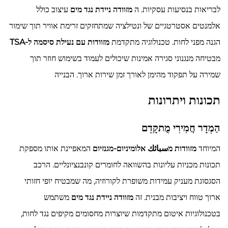
לבריאות בנסיעות עסקיות. ה
מזוודה ניידת נגד מים
עיצוב כולל
אלמנטים אסטרטגיים של ונטילציה שמתחזקים זרימת אוויר תוך שימור
הגנה מפני לחות. טכנולוגיה מתקדמת
מזוודות עם נעילת סיסמה ל-TSA
מבטיחה מנגנוני סגירה אמינות שיכולים לעמוד בשימוש חוזר תוך
שמירה על תפקוד מהימן לאורך זמן שירות ארוך. הבנייה
תכונות ויתרונות
הַמְדָר חֲמִירִי מֻתקָדֵם
המיוחד
מזוודות מسبائك אלומיניום-מגנזיום
המאפיינת אותו מספקת
תכונות מכניות עליונות בהשוואה לחומרים קונבנציונליים. הרכב
הסגסוגת מעניק עמידות משופרת לקורוזיה, מה שמבטיח יופי חזותי
ארוך טווח ויציבות מבנית. זה
מזוודה ניידת נגד מים
משתמש
בטכנולוגיות איטום מתקדמות שיוצרות מחסומים מקיפים נגד לחות,