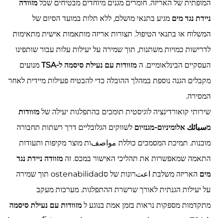
המופתית של האריזה. חומרים מגנים מיוחדים מבטיחים שכל
מזוודה
ניידת נגד מים
מגיע בתנאי מושלם, ללא תלות במועד הסיום של
המשלוח או בתנאי הטיפול. תצורות אריזה מותאמות אישית מתאימות
לדרישות כמויות משתנות, תוך שמירה על יעילות עלות עבור שותפינו
העסקיים הבינלאומיים. ה
מזוודות עם נעילת סיסמה ל-TSA
מנועים
מקבלים הגנה נוספת במהלך ההובלה כדי להבטיח פעילות מיידית לאחר
המסירה.
שירותי קואורדינציה לוגיסטית תומכים בהתפלגות יעילה של
מזוודות
מسبائك אלומיניום-מגנזיום
לשווקים הגלובליים דרך רשתות תחבורה
מוכנות. תמיכת המסמכים כוללת مواصفות מוצר מקיפות ותעודות
התאמה שמאפשרות את תהליכי האישור במכס. זה
מזוודה ניידת נגד
מים
האריזה משלבת اعتרונות של סostenabilidad תוך שמירה
על יעילות הגנתית לאורך שרשרת ההתפלגות. מערכות מעקב
מתקדמות מספקות נראות בזמן אמת בנוגע ל
מזוודות עם נעילת סיסמה