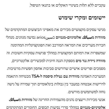
עקביים ללא תלות בשינויי האקלים או בתנאי הטיפול.
יישומים ומקרי שימוש
מגישי עסקים מקצועיים מכירים את מאפייני הביצועים המתקדמים של
מזוודות מسبائك אלומיניום-מגנזיום
בسينarios נסיעה מגוונים. מנהלי
חברות מעריכים את המראה המורכב ואת הפונקציונליות המהימנה
שמשפרות את דמותם המקצועית במהלך פגישות עסקיות חשובות. זה
מזוודה ניידת נגד מים
מספקת הגנה חיונית למכשירים אלקטרוניים,
מסמכים ופריטים אישיים שדורשים סביבות אחסון חפשיות מרטיבות.
המערכת האמינה
מזוודות עם נעילת סיסמה ל-TSA
מבטיחה התאמה
לדרישות אבטחה במעבר בין גבולות בינלאומיים תוך שמירה על גישה
נוחה למשתמשים מורשים.
אנשי מכירות וייעצים נהנים מהעמידות החריגה של
מזוודות מسبائك
אלומיניום-מגנזיום
במהלך סדרי נסיעות תכופים. החומרים המתקדמים