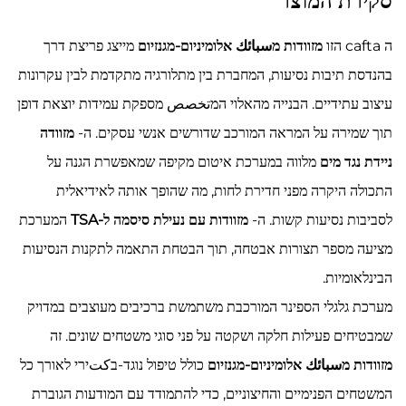
סקירת המוצר
ה cafta הזו
מזוודות מسبائك אלומיניום-מגנזיום
מייצג פריצת דרך
בהנדסת תיבות נסיעות, המחברת בין מתלורגיה מתקדמת לבין עקרונות
עיצוב עתידיים. הבנייה מהאלוי המتخصص מספקת עמידות יוצאת דופן
תוך שמירה על המראה המורכב שדורשים אנשי עסקים. ה-
מזוודה
ניידת נגד מים
מלווה במערכת איטום מקיפה שמאפשרת הגנה על
התכולה היקרה מפני חדירת לחות, מה שהופך אותה לאידיאלית
לסביבות נסיעות קשות. ה-
מזוודות עם נעילת סיסמה ל-TSA
המערכת
מציעה מספר תצורות אבטחה, תוך הבטחת התאמה לתקנות הנסיעות
הבינלאומיות.
מערכת גלגלי הספינר המורכבת משתמשת ברכיבים מעוצבים במדויק
שמבטיחים פעילות חלקה ושקטה על פני סוגי משטחים שונים. זה
מזוודות מسبائك אלומיניום-מגנזיום
כולל טיפול נוגד-בكتירי לאורך כל
המשטחים הפנימיים והחיצוניים, כדי להתמודד עם המודעות הגוברת