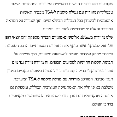
שקובעים סטנדרטים חדשים בתעשיית המזוודות המסחריות. שילוב
טכנולוגיית
מזוודות עם נעילת סיסמה ל-TSA
מבטיח תאימות
אוטומטית לביטחון בכל הגבולות הבינלאומיים, תוך שמירה על המראה
המורכב והאלגנטי שדרושים למסיעים עסקיים.
שלנו
מזוודות מسبائك אלומיניום-מגנזיום
הבנייה מספקת יחס יוצאי דופן
של חוזק למשקל, אשר עוקף את החומרים המסורתיים. הרכב הסגסוגת
הייחודי מספק עמידות מעולה להשפעות חיצוניות, תוך שמירה על
תכונות הקלות החיוניות למסיעים תכופים. זה
מזוודה ניידת נגד מים
עובר בפרוטוקולי בדיקה קפדניים כדי להבטיח ביצועים עקביים במגוון
תנאי סביבה. המורכב
מזוודות עם נעילת סיסמה ל-TSA
המערכת
משלבת באופן חלק את האסתטיקה העיצובית הכוללת, ומספקת גם
אבטחה פונקציונלית וגם ערך חזותי שמתאים למשתמשים מקצועיים
ברחבי העולם.