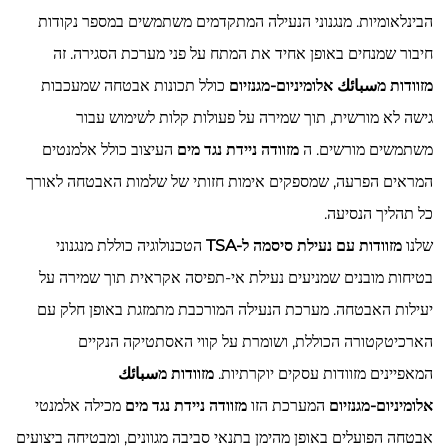
הבינלאומיות. מנגנוני הנעילה המתקדמים משתמשים במספר נקודות
חיבור שמנחים באופן אחיד את המתח על פני מערכת הסגירה. זה
מזוודות מسبائك אלומיניום-מגנזיום
כולל תכונות אבטחה שמעכבות
גישה לא מורשית, תוך שמירה על פעולות קלות לשימוש עבור
משתמשים מורשים. ה
מזוודה ניידת נגד מים
העיצוב כולל אלמנטים
המראים הפרעה, שמספקים אימות חזותי של שלמות האבטחה לאורך
כל תהליך הנסיעה.
שלנו
מזוודות עם נעילת סיסמה ל-TSA
הטכנולוגיה כוללת מנגנוני
בטיחות מובנים שמניעים נעילת אי-תפיסה אקראית תוך שמירה על
יעילות האבטחה. מערכת הנעילה המורכבת מתמזגת באופן חלק עם
הארכיטקטורה הכוללת, ושומרת על קווי האסתטיקה הנקיים
המאפיינים מזוודות עסקים יוקרתיות.
מזוודות מسبائك
אלומיניום-מגנזיום
המערכת הזו
מזוודה ניידת נגד מים
מכילה אלמנטי
אבטחה הפועלים באופן מהימן בתנאי סביבה מגוונים, ומבטיחה ביצועים