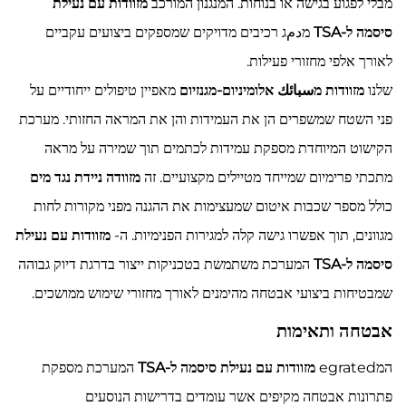
מבלי לפגוע בגישה או בנוחות. המנגנון המורכב
מזוודות עם נעילת
סיסמה ל-TSA
מدمג רכיבים מדויקים שמספקים ביצועים עקביים
לאורך אלפי מחזורי פעילות.
שלנו
מזוודות מسبائك אלומיניום-מגנזיום
מאפיין טיפולים ייחודיים על
פני השטח שמשפרים הן את העמידות והן את המראה החזותי. מערכת
הקישוט המיוחדת מספקת עמידות לכתמים תוך שמירה על מראה
מתכתי פרימיום שמייחד מטיילים מקצועיים. זה
מזוודה ניידת נגד מים
כולל מספר שכבות איטום שמעצימות את ההגנה מפני מקורות לחות
מגוונים, תוך אפשרו גישה קלה למגירות הפנימיות. ה-
מזוודות עם נעילת
סיסמה ל-TSA
המערכת משתמשת בטכניקות ייצור בדרגת דיוק גבוהה
שמבטיחות ביצועי אבטחה מהימנים לאורך מחזורי שימוש ממושכים.
אבטחה ותאימות
המegrated
מזוודות עם נעילת סיסמה ל-TSA
המערכת מספקת
פתרונות אבטחה מקיפים אשר עומדים בדרישות הנוסעים