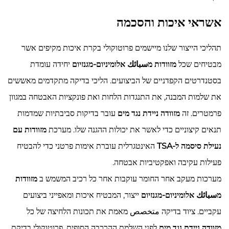
אשראי איכות והסכמה
תהליכי הייצור שלנו מיישמים פרוטוקולי בקרת איכות מקיפים אשר
מבטיחים שכל
מזוודות מسبائك אלומיניום-מגנזיום
יחידה עומדת
בסטנדרטים הקפדניים של הביצועים. הליכי בדיקה מתקדמים מאששים
את שלמות המבנה, את התנגדות הלחות ואת פונקציות האבטחה במגוון
פרמטרים. זה
מזוודה ניידת נגד מים
עובר בדיקות סביבתיות שמדמות
תנאים קיצוניים כדי לאשר את יכולות ההגנה שלו. מערכת
מזוודות עם
נעילת סיסמה ל-TSA
האינטגרלית עוברת אימות פרטני כדי להבטיח
פעילות עקיבה ואפקטיביות אבטחה.
מערכות מעקב אחר החומר עוקבות אחר כל רכיב המשמש ב
מזוודות
מسبائك אלומיניום-מגנזיום
ייצור, המבטיח איכות ומאפייני ביצועים
עקביים. ציוד בדיקה متخصص מאמת את תכונות הלחיצה של כל
מזוודה ניידת נגד מים
לפני השלמת ההרכבה הסופית. פרוטוקולי בדיקת