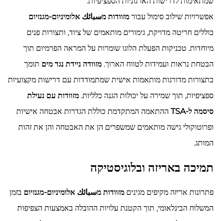
שמתאימות לדרישות הארגוניות הספציפיות.
אפשרויות שילוב סימול עבור
מזוודות מسبائك אלומיניום-מגנזיום
כוללים חריטה מדויקת, גימורים מותאמים של ציוד, ותצורות פנים
מיוחדות. טכניקות הפעלת הלוגו שומרות על המראה הפרמיום תוך
הבטחת נראות ועמידות לטווח הארוך.
מזוודה ניידת נגד מים
תומך
בתצורות מדורגות מותאמות אישית שמתמודדות עם דרישות מקצועיות
ספציפיות, תוך שמירה על יכולות הגנה כלליות.
מזוודות עם נעילת
סיסמה ל-TSA
ההתאמה המתקדמת כוללת הגדרות אבטחה אישיות
ופרוטוקולי גישה מותאמים שמשפרים הן את האבטחה והן את זהות
המותג.
תמיכה באריזה ובלוגיסטיקה
פתרונות אריזה מקיפים מגינים
מזוודות מسبائك אלומיניום-מגנזיום
בזמן
המשלוח הבינלאומי, תוך הקטנת עלויות ההובלה באמצעות הצפיפות