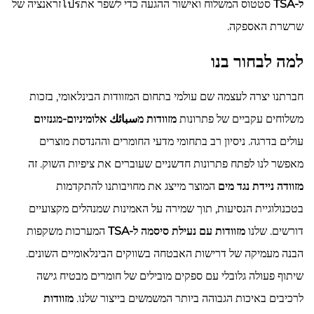
ל-TSA
סטטוס המשלוח ואישור ההגעה כדי לשפר אתโปรזראנציה של
שרשרת האספקה.
למה לבחור בנו
חברתנו יצרה לעצמה שם עולמי בתחום המזוודות הבינלאומי, בזכות
משלוחים עקביים של פתרונות
מזוודות מسبائك אלומיניום-מגנזיום
עולים בדרגה. ניסיון רב בתחומי מדעי החומרים וההנדסת מוצרים
מאפשר לנו לפתח פתרונות חדשניים שעוברים את ציפיות השוק. זה
מזוודה ניידת נגד מים
המוצר מייצג את מחויבותנו להתקדמות
בטכנולוגיית הנסיעות, תוך שמירה על האמינות שמנהלים מקצועיים
דורשים. שלנו
מזוודות עם נעילת סיסמה ל-TSA
המערכות משקפות
הבנה מעמיקה של דרישות האבטחה בשווקים הבינלאומיים השונים.
שיתוף פעולה גלובלי עם ספקים מובילים של חומרים מבטיח גישה
לרכיבים באיכות הגבוהה ביותר המשמשים בייצור שלנו.
מזוודות