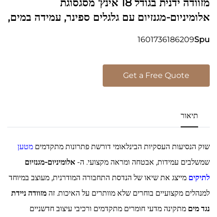
מזוודה ידנית בגודל 18 אינץ' מסגסוגת
אלומיניום-מגנזיום עם גלגלים ספינר, עמידה במים,
אנטי-בקריאלית, עם נעילת סיסמה של ה-TSA,
1601736186209
Spu
למטרות עסקיות
Get a Free Quote
תיאור
שוק הנסיעות העסקיות הבינלאומי דורשת פתרונות מתקדמים
מטען
שמשלבים עמידות, אבטחה ומראה מקצועי. ה-
אלומיניום-מגנזיום
לתיקים
מייצג את שיאו של הנדסת התחבורה המודרנית, מעוצב במיוחד
למנהלים מקצועיים בוחרים שלא מוותרים על האיכות. זה
מזוודה ניידת
נגד מים
מתקינה מדעי חומרים מתקדמים ורכיבי עיצוב חדשניים