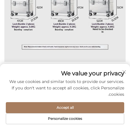
We value your privacy
We use cookies and similar tools to provide our services.
If you don't want to accept all cookies, click Personalize
עלינו
cookies.
Accept all
חברת Jiaxing Linzhihang International Trade Co., Ltd.
Personalize cookies
היא חברת מזוודות מקצועית המשלבת מחקר ופיתוח, עיצוב, ייצור
ומכירות. החברה, הממוקמת בפינגהו, ג'ג'יאנג, מתמחה במזוודות