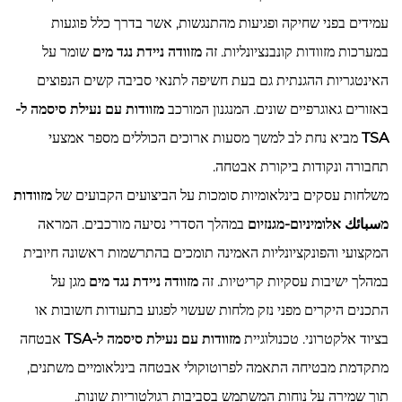
עמידים בפני שחיקה ופגיעות מהתנגשות, אשר בדרך כלל פוגעות
במערכות מזוודות קונבנציונליות. זה
מזוודה ניידת נגד מים
שומר על
האינטגריות ההגנתית גם בעת חשיפה לתנאי סביבה קשים הנפוצים
באזורים גאוגרפיים שונים. המנגנון המורכב
מזוודות עם נעילת סיסמה ל-
TSA
מביא נחת לב למשך מסעות ארוכים הכוללים מספר אמצעי
תחבורה ונקודות ביקורת אבטחה.
משלחות עסקים בינלאומיות סומכות על הביצועים הקבועים של
מזוודות
מسبائك אלומיניום-מגנזיום
במהלך הסדרי נסיעה מורכבים. המראה
המקצועי והפונקציונליות האמינה תומכים בהתרשמות ראשונה חיובית
במהלך ישיבות עסקיות קריטיות. זה
מזוודה ניידת נגד מים
מגן על
התכנים היקרים מפני נזק מלחות שעשוי לפגוע בתעודות חשובות או
בציוד אלקטרוני. טכנולוגיית
מזוודות עם נעילת סיסמה ל-TSA
אבטחה
מתקדמת מבטיחה התאמה לפרוטוקולי אבטחה בינלאומיים משתנים,
תוך שמירה על נוחות המשתמש בסביבות רגולטוריות שונות.