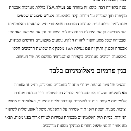
נבנה בקפידה רבה, כיסא זה
מזוודה עם נעילת TSA
כוללת מערכות אבטחה
מקיפות תוך שמירה על ניידות קלה באמצעות
גלגלים סיבובים שקטים
טכנולוגיה. פילוסופיית העיצוב המורכבת שמאחורי תיק הנוסעים האלומיניום
הזה מדגישה הן את היכולת הפונקציונלית המצוינת והן את המראה האסתטי,
ומבטיחה שכל מסע יהפוך לחוויה חלקה. נוסעים מקצועיים דורשים אמינות,
אבטחה וסגנון, ותיק זה עם נעילת TSA מספק את שלושת הרכיבים הללו
באמצעות רכיבים מעוצבים בקפידה ואינטגרציה מחשבונית של העיצוב.
בנין פרמיום מאלומיניום בלבד
הבסיס של ציוד נסיעות ייחודי מתחיל בחומרים מובילים, ותיק זה
מזוודה
מאלומיניום
מגשים את סטנדרטי הבנייה הפרמיומים דרך הנדסת מסגרת
אלומיניום מקיפה. בניגוד לחומרים קונבנציונליים לתיקים, האלומיניום מספק
יציבות מבנית יוצאת דופן תוך שמירה על התפלגות משקל אופטימלית לשיפור
הניידות. בניית תיק האלומיניום מבטיחה עמידות לטווח ארוך בפני מכות, תנאי
מזג אוויר ותנאי טיפול חוזרים במהלך מסעות מורכבים.