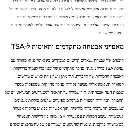
גם עמידות בפני חשיפה ממושכת לסביבות לחות ומאורעות מזג אוויר בלתי
צפויים. מזוודות אלו, שמתאימות לגלגלים סילנטים מסוג ספינר, שומרות על
יבשיות הפנים באמצעות טכנולוגיית איטום רב-שכבתית שמשמרת את
הבגדים, הציוד האלקטרוני והמסמכים בתנאים אופטימליים לאורך תקופות
נסיעה ממושכות.
מאפייני אבטחה מתקדמים ותאימות ל-TSA
היבטים של אבטחה נשארים קריטיים למבקרים בינלאומיים, וזו
מזוודה עם
נעילת TSA
כולל מנגנוני נעילה מתקדמים שתוכננו כדי לעמוד בדרישות
האבטחה החמורות של תחבורה, תוך מתן גישה נוחה לאישים מורשים.
המזוודה האלומיניאלית מציעה נקודות נעילה מחוזקות שמספקות מספר
שכבות הגנה אבטחתית, תוך שמירה על התאמה לסטנדרטים הבינלאומיים של
תחבורה. המזוודות המצוידות בגלגלים ספינרים שקטים כוללות מנגנונים
שמעכבים התערבות בלתי מורשית, תוך אפשרות לביצוע בדיקות אבטחה
לגיטימיות. עיצוב המזוודות עם נעילת TSA מאזן בין דרישות האבטחה
לשימושיות פרקטית, ומבטיח שהנוסעים ישמורו על שליטה בחפצים שלהם