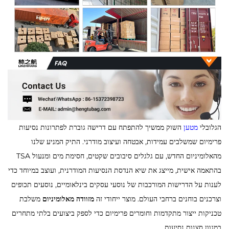
הגלובלי
מטען
השוק ממשיך להתפתח עם דרישה גוברת לפתרונות נסיעות
פרימיום שמשלבים עמידות, אבטחה ועיצוב מודרני. התיק המניע שלנו
מהאלומיניום החדש, עם גלגלים סיבובים שקטים, חסימת מים ומנעול TSA
בהתאמה אישית, מייצג את שיא הנדסת הנסיעות המודרנית, ועוצב במיוחד כדי
לענות על הדרישות המורכבות של נוסעי עסקים בינלאומיים, נוסעים תכופים
וצרכנים בוחנים ברחבי העולם. מוצר ייחודי זה
מזוודה מאלומיניום
משלבת
טכניקות ייצור מתקדמות וחומרים פרימיום כדי לספק ביצועים בלתי מתחרים
במגוון סצנות נסיעות.