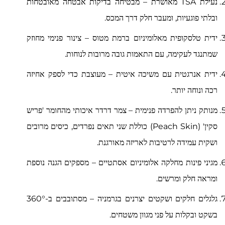
נעילת TSA מאושרת – מבטיחה בדיקות אבטחה מאובטחות
ובלתי פוגעיות, ומעבר חלק דרך המכס.
ידית טלסקופית מאלומיניום ברמת מטוס – צינור פנימי מחוזק
שמתנגד לעקימה, עם התאמות גובה מרובות לנוחות.
ידית אנרגטית עם משיכה איטית – מעוצבת כדי לספק אחיזה
רכה ונוחה יותר.
מנותק
ניתן להפרדה
פנימית –
צמר דרדר איכותי מהחומר 'פריש
סקין' (Peach Skin)
כוללת שני תאים נפרדים, כיסים מרובים
ושקית עמידה לרטיבות לאריזה מאורגנת.
מגיני פינות מחלקה אלומיניום אסתטיים – מספקים הגנה נוספת
ומראה חלק ומרשים.
גלגלים חלקים ושקטים יצרנים בגרמניה – מסתובבים ב-360°
בשקט ובקלות על פני מגוון משטחים.