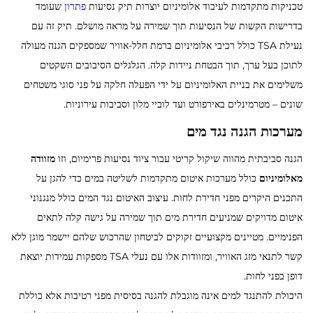
טכניקות מתקדמות לעיבוד אלומיניום יוצרות תיק נסיעות
פתרון
שעומד
בדרישות הקשות של הנסיעות תוך שמירה על מראה מושלם. תיק זה עם
נעילת TSA כולל רכיבי אלומיניום ברמת חלל-אוויר שמספקים הגנה מעולה
לתוכן בעל ערך, תוך הבטחת ניידות קלה. הגלגלים הסיבובים השקטים
משלימים את בניית האלומיניום על ידי הפעלה חלקה על פני סוגי משטחים
שונים – מטרמינלים באירפורט ועד לוביי מלון וסביבות עירוניות.
מערכות הגנה נגד מים
הגנה סביבתית מהווה שיקול קריטי עבור ציוד נסיעות פרימיום, וזו
מזוודה
מאלומיניום
כולל מערכות איטום מתקדמות לשליטה במים כדי להגן על
התכנים היקרים מפני חדירת לחות. עיצוב האיטום נגד המים כולל מנגנוני
איטום מדויקים שמניעים חדירת מים תוך שמירה על גישה קלה לתאים
הפנימיים. מטיינים מקצועיים זקוקים לביטחון שהרכוש שלהם יישמר מוגן ללא
קשר לתנאי מזג האוויר, ומזוודות אלו עם נעלי TSA מספקות עמידות יוצאת
דופן בפני לחות.
היכולת להתנגד למים אינה מוגבלת להגנה בסיסית מפני רטיבות אלא כוללת