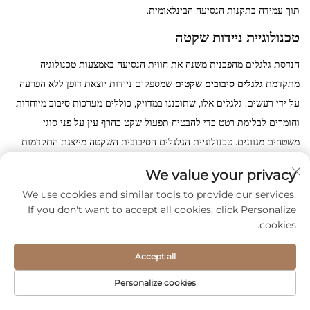
תוך עמידה בתקנות הנסיעה הבינלאומית.
טכנולוגיית ניידות שקטה
הנדסת גלגלים מהפכנית משנה את חווית הנסיעה באמצעות טכנולוגיה
מתקדמת
גלגלים סיבובים שקטים
שמספקים ניידות יוצאת דופן ללא הפרעה
על ידי רעשים. גלגלים אלו, שתוכננו במדויק, כוללים מערכות סיבוב מיוחדות
וחומרים לבלימת רטט כדי להבטיח תפעול שקט כהרף עין על פני סוגי
משטחים מגוונים. טכנולוגיית הגלגלים הסיבובית השקטה מייצגת התקדמות
משמעותית לעומת גלגלים קונבנציונליים לתיקים שברוב המקרים יוצרים
We value your privacy
רעשים לא רצויים בסביבות שקטות.
We use cookies and similar tools to provide our services.
התיק האלומיניום נהנה במידה רבה מגלגלים סיבוביים שקטים אלו,
If you don't want to accept all cookies, click Personalize
שמאפשרים תנועה רב-כיוונית תוך שמירה על יציבות במהלך ההובלה.
cookies.
מטיילים עסקיים מעריכים במיוחד את החשאיות שנותן התפעול השקט,
Accept all
במיוחד בשדרות הבתי מלון, במרחבי кон퍼נסים ובתנאי נמל התעופה בבוקר
המוקדם. תיק זה עם נעילת TSA ועם גלגלים סיבוביים שקטים מבטיח כי
Personalize cookies
ניידות לעולם לא תפגע בהצגה המקצועית או באדיבות הסביבתית.