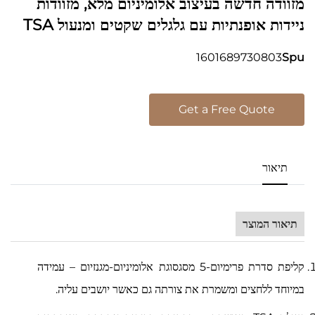
מזוודה חדשה בעיצוב אלומיניום מלא, מזוודות
ניידות אופנתיות עם גלגלים שקטים ומנעול TSA
נגד מים, אפשרי להתאמה אישית
1601689730803
Spu
Get a Free Quote
תיאור
תיאור המוצר
קליפת סדרת פרימיום-5 מסגסוגת אלומיניום-מגנזיום – עמידה
במיוחד ללחצים ומשמרת את צורתה גם כאשר יושבים עליה.