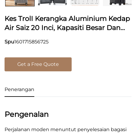
Kes TrolI Kerangka Aluminium Kedap
Air Saiz 20 Inci, Kapasiti Besar Dan
Tahan Lama Untuk Bagasi Naik Kapal
Spu
1601715856725
Terbang Dengan Kunci Kata Laluan
Selamat Untuk Perjalanan
Get a Free Quote
Penerangan
Pengenalan
Perjalanan moden menuntut penyelesaian bagasi