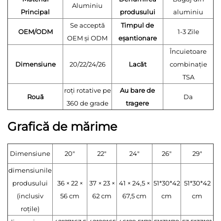
Aluminiu
Principal
produsului
aluminiu
Se acceptă
Timpul de
OEM/ODM
1-3 Zile
OEM și ODM
eșantionare
Încuietoare
Dimensiune
20/22/24/26
Lacăt
combinație
TSA
roți rotative pe
Au bare de
Rouă
Da
360 de grade
tragere
Grafică de mărime
Dimensiune
20"
22"
24"
26"
29"
dimensiunile
produsului
36 × 22 ×
37 × 23 ×
41 × 24,5 ×
51*30*42
51*30*42
(inclusiv
56 cm
62 cm
67,5 cm
cm
cm
roțile)