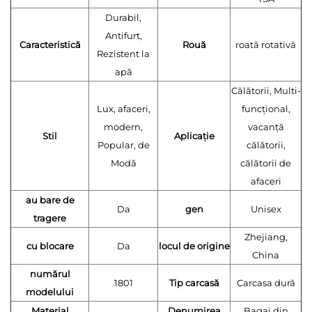
Durabil,
Antifurt,
Caracteristică
Rouă
roată rotativă
Rezistent la
apă
Călătorii, Multi-
Lux, afaceri,
funcțional,
modern,
vacanță
Stil
Aplicație
Popular, de
călătorii,
Modă
călătorii de
afaceri
au bare de
Da
gen
Unisex
tragere
Zhejiang,
cu blocare
Da
locul de origine
China
numărul
1801
Tip carcasă
Carcasa dură
modelului
Material
Denumirea
Bagaj din