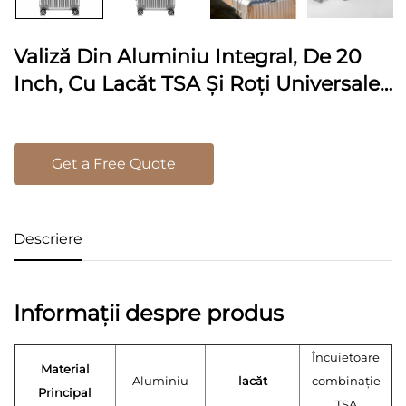
Valiză Din Aluminiu Integral, De 20
Inch, Cu Lacăt TSA Și Roți Universale,
Design Minimalist Pentru Călătorii De
Afaceri
Get a Free Quote
Descriere
Informații despre produs
Încuietoare
Material
Aluminiu
lacăt
combinație
Principal
TSA