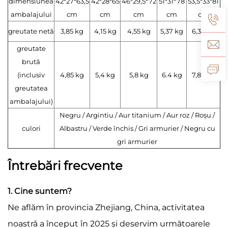
dimensiunea
42*27*63,5
42*28*65
46*29,5*72
51*31*78
53,5*33*81
ambalajului
cm
cm
cm
cm
cm
greutate netă
3,85 kg
4,15 kg
4,55 kg
5,37 kg
6,35 kg
greutate
brută
(inclusiv
4,85 kg
5,4 kg
5,8 kg
6.4 kg
7,85 kg
greutatea
ambalajului)
Negru / Argintiu / Aur titanium / Aur roz / Roșu /
culori
Albastru / Verde închis / Gri armurier / Negru cu
gri armurier
Întrebări frecvente
1. Cine suntem?
Ne aflăm în provincia Zhejiang, China, activitatea
noastră a început în 2025 și deservim următoarele