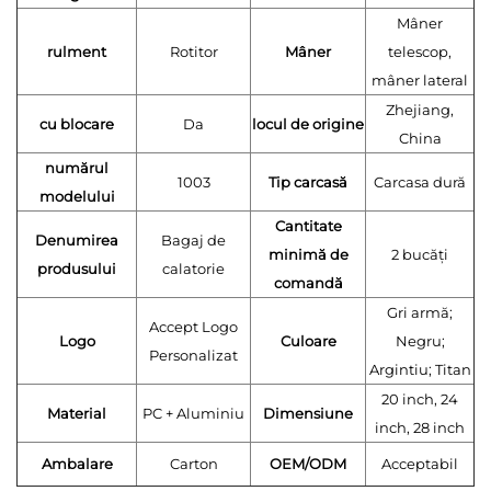
Mâner
rulment
Rotitor
Mâner
telescop,
mâner lateral
Zhejiang,
cu blocare
Da
locul de origine
China
numărul
1003
Tip carcasă
Carcasa dură
modelului
Cantitate
Denumirea
Bagaj de
minimă de
2 bucăţi
produsului
calatorie
comandă
Gri armă;
Accept Logo
Logo
Culoare
Negru;
Personalizat
Argintiu; Titan
20 inch, 24
Material
PC + Aluminiu
Dimensiune
inch, 28 inch
Ambalare
Carton
OEM/ODM
Acceptabil