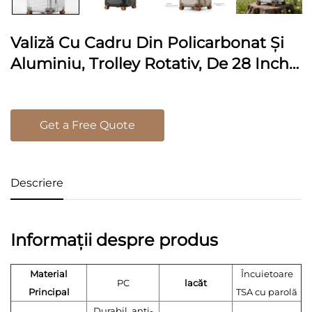
Valiză Cu Cadru Din Policarbonat Și
Aluminiu, Trolley Rotativ, De 28 Inch,
Bagaj De Călătorie Rezistent La
Căderi, Cu Lacăt TSA Și Mâner Din
Piele
Get a Free Quote
Descriere
Informații despre produs
Material
Încuietoare
PC
lacăt
Principal
TSA cu parolă
Durabil, anti-