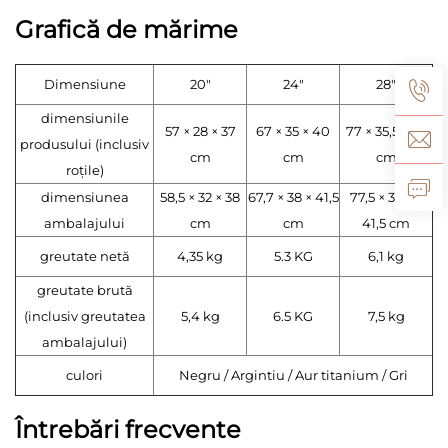
Grafică de mărime
Dimensiune
20"
24"
28"
dimensiunile
57 × 28 × 37
67 × 35 × 40
77 × 35,5 × 41
produsului (inclusiv
cm
cm
cm
roțile)
dimensiunea
58,5 × 32 × 38
67,7 × 38 × 41,5
77,5 × 38,5 ×
ambalajului
cm
cm
41,5 cm
greutate netă
4,35 kg
5.3 KG
6,1 kg
greutate brută
(inclusiv greutatea
5,4 kg
6.5 KG
7,5 kg
ambalajului)
culori
Negru / Argintiu / Aur titanium / Gri
Întrebări frecvente