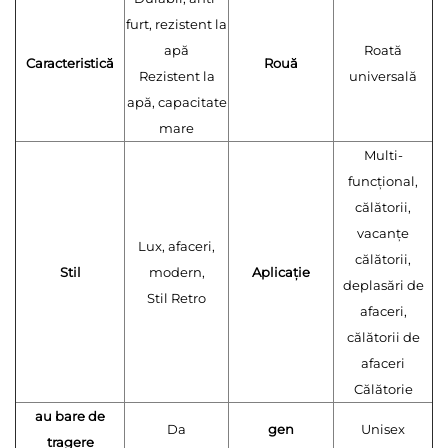
furt, rezistent la
apă
Roată
Caracteristică
Rouă
Rezistent la
universală
apă, capacitate
mare
Multi-
funcțional,
călătorii,
vacanțe
Lux, afaceri,
călătorii,
Stil
modern,
Aplicație
deplasări de
Stil Retro
afaceri,
călătorii de
afaceri
Călătorie
au bare de
Da
gen
Unisex
tragere