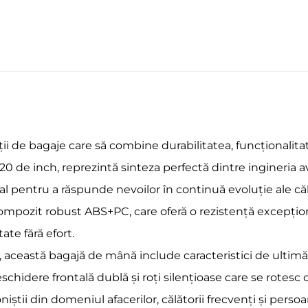
i de bagaje care să combine durabilitatea, funcționalitate
 de inch, reprezintă sinteza perfectă dintre ingineria av
pentru a răspunde nevoilor în continuă evoluție ale călă
compozit robust ABS+PC, care oferă o rezistență excepțion
ate fără efort.
e, această bagajă de mână include caracteristici de ultimă
dere frontală dublă și roți silențioase care se rotesc cu
știi din domeniul afacerilor, călătorii frecvenți și persoan