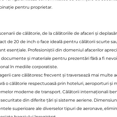
inație pentru proprietar.
cenarii de călătorie, de la călătoriile de afaceri și deplas
act de 20 de inch o face ideală pentru călătorii scurte 
unt esențiale. Profesioniștii din domeniul afacerilor aprec
, documente și materiale pentru prezentări fără a fi nevoi
onal în mediile corporatiste.
gerii care călătoresc frecvent și traversează mai multe a
igură o călătorie respectuoasă prin hoteluri, aeroporturi și
stemelor moderne de transport. Călătorii internaționali be
ecuritate din diferite țări și sisteme aeriene. Dimensiune
tele superioare ale diverselor tipuri de aeronave, eliminâ
ciate bagajului înregistrat.