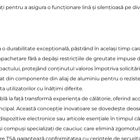
ți pentru a asigura o funcționare lină și silențioasă pe di
 durabilitate excepțională, păstrând în același timp ca
mpachetare fără a depăși restricțiile de greutate impuse
pactului, protejând conținutul valoros împotriva solicită
 din componente din aliaj de aluminiu pentru o rezisten
 utilizatorilor cu înălțimi diferite.
ă la față transformă experiența de călătorie, oferind acce
cipal. Această concepție inovatoare se dovedește deosebi
spozitive electronice sau articole esențiale în timpul călă
e și compuși specializați de cauciuc care elimină zgomotul
are TSA garantează conformitatea cu cerințele de securitat