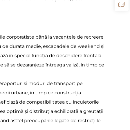
ările corporatiste până la vacanțele de recreere
sau de durată medie, escapadele de weekend și
iază în special funcția de deschidere frontală
e să se dezaranjeze întreaga valiză, în timp ce
eroporturi și moduri de transport pe
 medii urbane, în timp ce construcția
neficiază de compatibilitatea cu încuietorile
a optimă și distribuția echilibrată a greutății
nd astfel preocupările legate de restricțiile