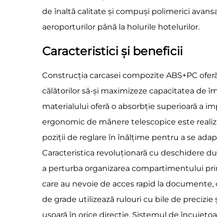
de înaltă calitate și compuși polimerici avansa
aeroporturilor până la holurile hotelurilor.
Caracteristici și beneficii
Construcția carcasei compozite ABS+PC oferă o
călătorilor să-și maximizeze capacitatea de î
materialului oferă o absorbție superioară a im
ergonomic de mânere telescopice este realizat
poziții de reglare în înălțime pentru a se adapta
Caracteristica revoluționară cu deschidere dubl
a perturba organizarea compartimentului prin
care au nevoie de acces rapid la documente, di
de grade utilizează rulouri cu bile de precizi
ușoară în orice direcție. Sistemul de încuieto