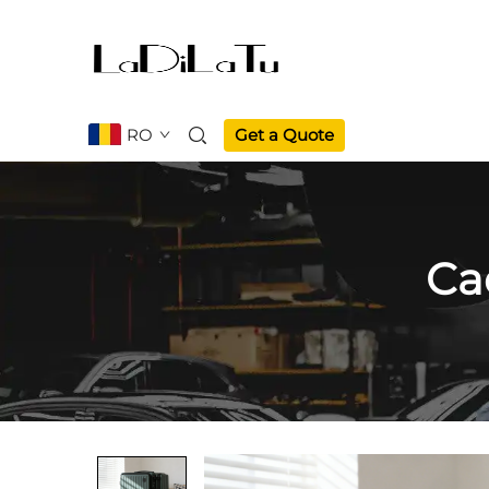
RO
Get a Quote
Ca