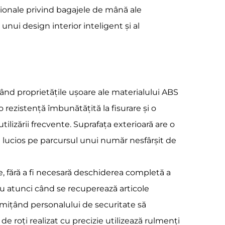
ționale privind bagajele de mână ale
nui design interior inteligent și al
nd proprietățile ușoare ale materialului ABS
o rezistență îmbunătățită la fisurare și o
tilizării frecvente. Suprafața exterioară are o
său lucios pe parcursul unui număr nesfârșit de
, fără a fi necesară deschiderea completă a
au atunci când se recuperează articole
permițând personalului de securitate să
 roți realizat cu precizie utilizează rulmenți