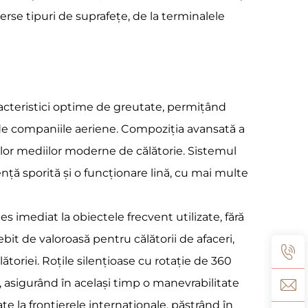
verse tipuri de suprafețe, de la terminalele
racteristici optime de greutate, permițând
 de companiile aeriene. Compoziția avansată a
rilor mediilor moderne de călătorie. Sistemul
ță sporită și o funcționare lină, cu mai multe
s imediat la obiectele frecvent utilizate, fără
t de valoroasă pentru călătorii de afaceri,
toriei. Roțile silențioase cu rotație de 360
, asigurând în același timp o manevrabilitate
e la frontierele internaționale, păstrând în