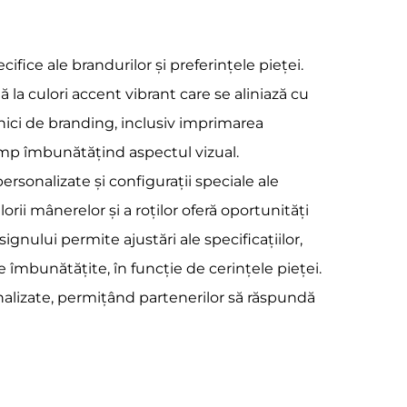
fice ale brandurilor și preferințele pieței.
 la culori accent vibrant care se aliniază cu
nici de branding, inclusiv imprimarea
i timp îmbunătățind aspectul vizual.
rsonalizate și configurații speciale ale
ii mânerelor și a roților oferă oportunități
nului permite ajustări ale specificațiilor,
e îmbunătățite, în funcție de cerințele pieței.
sonalizate, permițând partenerilor să răspundă