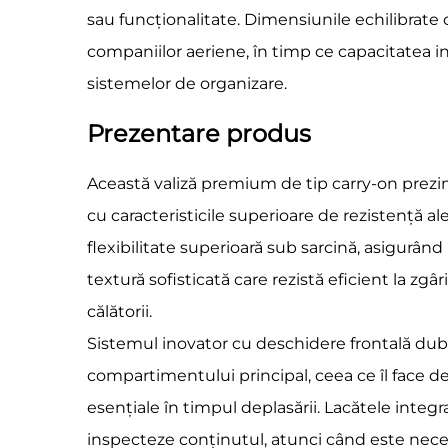
sau funcționalitate. Dimensiunile echilibrate
companiilor aeriene, în timp ce capacitatea i
sistemelor de organizare.
Prezentare produs
Această valiză premium de tip carry-on prezi
cu caracteristicile superioare de rezistență al
flexibilitate superioară sub sarcină, asigurând 
textură sofisticată care rezistă eficient la zg
călătorii.
Sistemul inovator cu deschidere frontală dubl
compartimentului principal, ceea ce îl face de
esențiale în timpul deplasării. Lacătele integr
inspecteze conținutul, atunci când este neces