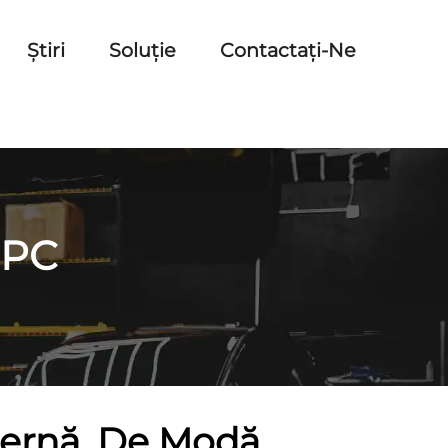
Știri
Soluție
Contactați-Ne
+PC
ernă, De Modă,