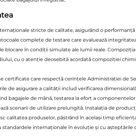
atea
ernaționale stricte de calitate, asigurând o performanță ș
otocoale complete de testare care evaluează integritatea 
e blocare în condiții simulate ale lumii reale. Compoziț
iului, cu o atenție deosebită acordată compoziției chimic
certificate care respectă cerințele Administrației de Sec
ile de asigurare a calității includ verificarea dimension
vind bagajele de mână, testarea la efort a componentelor es
ează scenarii de utilizare prelungită. Instalația de produ
calitatea produselor, păstrând în același timp eficiența co
tandardele internaționale în evoluție și cu așteptările cl