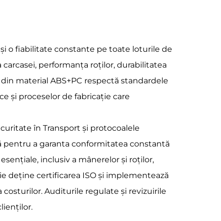
i o fiabilitate constante pe toate loturile de
carcasei, performanța roților, durabilitatea
ia din material ABS+PC respectă standardele
e și proceselor de fabricație care
uritate în Transport și protocoalele
ală pentru a garanta conformitatea constantă
ențiale, inclusiv a mânerelor și roților,
cție deține certificarea ISO și implementează
sturilor. Auditurile regulate și revizuirile
ienților.