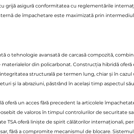
 cu grijă asigură conformitatea cu reglementările interna
nternă de împachetare este maximizată prin intermediul u
ntă o tehnologie avansată de carcasă compozită, combinâ
e materialelor din policarbonat. Construcția hibridă oferă 
integritatea structurală pe termen lung, chiar și în cazul u
ârieturi și la abraziuni, păstrând în același timp aspectul 
ă oferă un acces fără precedent la articolele împachetate
osebit de valoros în timpul controlurilor de securitate s
ate TSA oferă liniște de spirit călătorilor internaționali, 
ar, fără a compromite mecanismul de blocare. Sistemul de