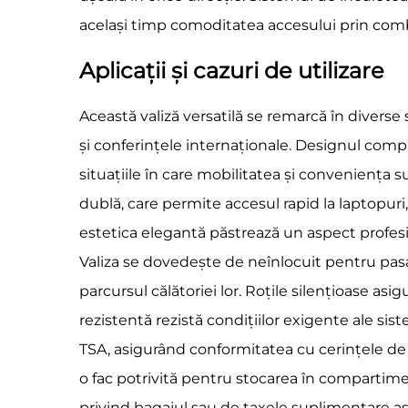
același timp comoditatea accesului prin comb
Aplicații și cazuri de utilizare
Această valiză versatilă se remarcă în diverse s
și conferințele internaționale. Designul comp
situațiile în care mobilitatea și conveniența s
dublă, care permite accesul rapid la laptopuri
estetica elegantă păstrează un aspect profesi
Valiza se dovedește de neînlocuit pentru pasa
parcursul călătoriei lor. Roțile silențioase as
rezistentă rezistă condițiilor exigente ale si
TSA, asigurând conformitatea cu cerințele de s
o fac potrivită pentru stocarea în compartimen
privind bagajul sau de taxele suplimentare aso