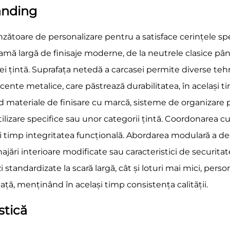
anding
zătoare de personalizare pentru a satisface cerințele speci
amă largă de finisaje moderne, de la neutrele clasice până
ței țintă. Suprafața netedă a carcasei permite diverse teh
cu accente metalice, care păstrează durabilitatea, în acelaș
ud materiale de finisare cu marcă, sisteme de organizare pe
zare specifice sau unor categorii țintă. Coordonarea culor
timp integritatea funcțională. Abordarea modulară a desig
jări interioare modificate sau caracteristici de securitat
 standardizate la scară largă, cât și loturi mai mici, per
iață, menținând în același timp consistența calității.
stică