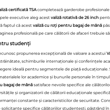
aliză certificată TSA
completează garderobe profesionale și
hipele executive aleg acest
valiză rotativă de 26 inch
pentr
ă faptul că acest
valiză cu roți pentru bagaj de mână
păs
maginea profesională pe care călătorii de afaceri trebuie s
ntru studenți
ri recunosc propunerea excepțională de valoare a acestui
V
trăinătate, schimburile internaționale și conferințele aca
legere ideală pentru segmentele de piață educaționale. S
ă materialele lor academice și bunurile personale în timp
tru bagaj de mână
satisface nevoile specifice ale călătoril
sitățile și organizatorii de călătorii educaționale specifi
rmanței constante și caracteristicilor de securitate. Con
are solicitante specifice călătoriilor studențești, păstrând