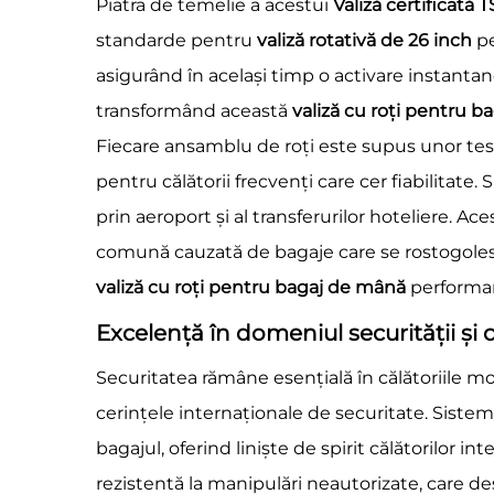
Piatra de temelie a acestui
Valiză certificată 
standarde pentru
valiză rotativă de 26 inch
pe
asigurând în același timp o activare instantan
transformând această
valiză cu roți pentru 
Fiecare ansamblu de roți este supus unor tes
pentru călătorii frecvenți care cer fiabilitate
prin aeroport și al transferurilor hoteliere. Ac
comună cauzată de bagaje care se rostogolesc
valiză cu roți pentru bagaj de mână
performa
Excelență în domeniul securității și 
Securitatea rămâne esențială în călătoriile m
cerințele internaționale de securitate. Sistem
bagajul, oferind liniște de spirit călătorilor in
rezistentă la manipulări neautorizate, care de