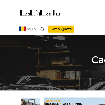
RO
Get a Quote
Ca