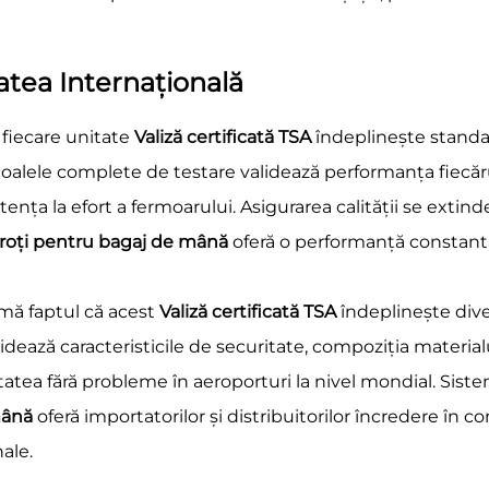
tatea Internațională
 fiecare unitate
Valiză certificată TSA
îndeplinește standar
coalele complete de testare validează performanța fiecă
tența la efort a fermoarului. Asigurarea calității se exti
u roți pentru bagaj de mână
oferă o performanță constantă,
rmă faptul că acest
Valiză certificată TSA
îndeplinește dive
lidează caracteristicile de securitate, compoziția material
atea fără probleme în aeroporturi la nivel mondial. Sis
 mână
oferă importatorilor și distribuitorilor încredere în 
ale.