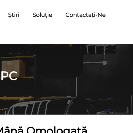
Știri
Soluție
Contactați-Ne
+PC
 Mână Omologată