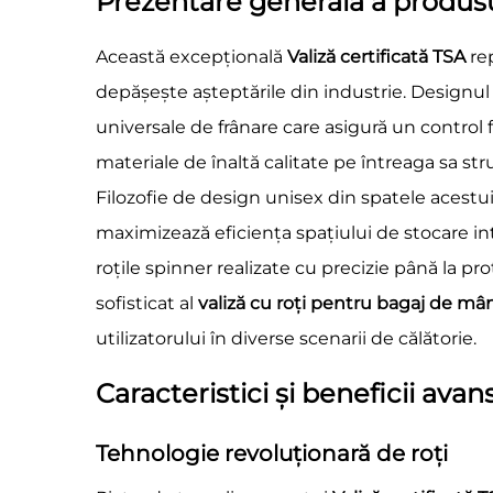
Prezentare generală a produ
Această excepțională
Valiză certificată TSA
re
depășește așteptările din industrie. Designul
universale de frânare care asigură un control 
materiale de înaltă calitate pe întreaga sa st
Filozofie de design unisex din spatele acestu
maximizează eficiența spațiului de stocare int
roțile spinner realizate cu precizie până la pr
sofisticat al
valiză cu roți pentru bagaj de m
utilizatorului în diverse scenarii de călătorie.
Caracteristici și beneficii avan
Tehnologie revoluționară de roți