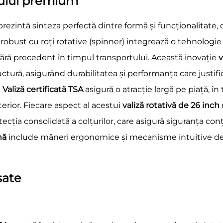
sului premium
prezintă sinteza perfectă dintre formă și funcționalitate, 
 robust cu roți rotative (spinner) integrează o tehnologi
fără precedent în timpul transportului. Această inovație
v
ructură, asigurând durabilitatea și performanța care justi
i
Valiză certificată TSA
asigură o atracție largă pe piață, î
erior. Fiecare aspect al acestui
valiză rotativă de 26 inch
otecția consolidată a colțurilor, care asigură siguranța co
ână
include mâneri ergonomice și mecanisme intuitive de
sate