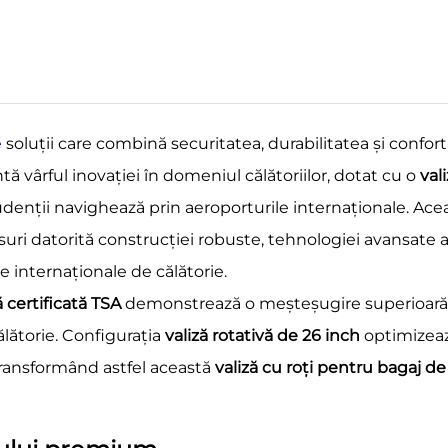
e
soluții care combină securitatea, durabilitatea și confor
tă vârful inovației în domeniul călătoriilor, dotat cu o
val
studenții navighează prin aeroporturile internaționale. A
uri datorită construcției robuste, tehnologiei avansate a 
e internaționale de călătorie.
ă certificată TSA
demonstrează o meșteșugire superioară car
lătorie. Configurația
valiză rotativă de 26 inch
optimizeaz
transformând astfel această
valiză cu roți pentru bagaj 