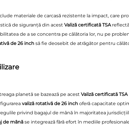
clude materiale de carcasă rezistente la impact, care prot
istică de siguranță din acest
Valiză certificată TSA
reflect
posibilitatea de a se concentra pe călătoria lor, nu pe pro
tativă de 26 inch
să fie deosebit de atrăgător pentru călăto
ilizare
întreaga planetă se bazează pe acest
Valiză certificată TSA
nfigurarea
valiză rotativă de 26 inch
oferă capacitate optim
ulile privind bagajul de mână în majoritatea jurisdicțiilo
gaj de mână
se integrează fără efort în mediile profesional