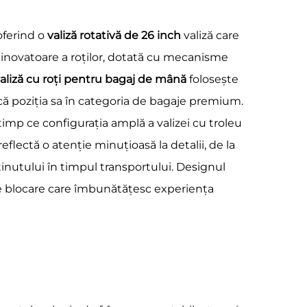
oferind o
valiză rotativă de 26 inch
valiză care
e inovatoare a roților, dotată cu mecanisme
aliză cu roți pentru bagaj de mână
folosește
fică poziția sa în categoria de bagaje premium.
n timp ce configurația amplă a valizei cu troleu
reflectă o atenție minuțioasă la detalii, de la
nținutului în timpul transportului. Designul
 blocare care îmbunătățesc experiența