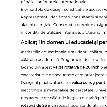
până la conferințele internaționale.
Elementele de design sofisticat ale acestui
V
Reprezentanții de vânzări, consultanții și ec
afaceri esențiale. Construcția premium asigur
în condiții de utilizare intensivă, protejând i
Aplicații în domeniul educației și pe
Instituțiile educaționale și studenții călăto
călătorie academică. Programele de studii în s
făcând din acest
valiză rotativă de 26 inch
o a
caracteristicile de securitate care protejeaz
Designul practic al acestui
valiză cu roți pen
electronice și materialele de cercetare. Univer
programele de călătorie în grup datorită perfo
rotativă de 26 inch
rezistă tipurilor de utiliz