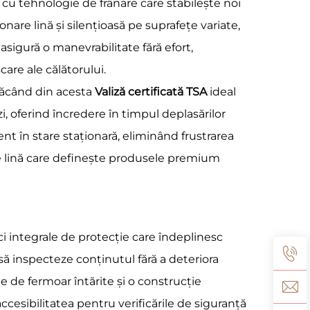
 cu tehnologie de frânare care stabilește noi
onare lină și silențioasă pe suprafețe variate,
sigură o manevrabilitate fără efort,
are ale călătorului.
făcând din acesta
Valiză certificată TSA
ideal
i, oferind încredere în timpul deplasărilor
ent în stare staționară, eliminând frustrarea
re lină care definește produsele premium
ci integrale de protecție care îndeplinesc
să inspecteze conținutul fără a deteriora
e de fermoar întărite și o construcție
ccesibilitatea pentru verificările de siguranță