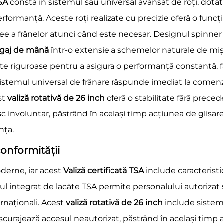
TSA
constă în sistemul său universal avansat de roți, dotat
rformanță. Aceste roți realizate cu precizie oferă o funcți
ee a frânelor atunci când este necesar. Designul spinner a
bagaj de mână
într-o extensie a schemelor naturale de mișc
te riguroase pentru a asigura o performanță constantă, 
. Sistemul universal de frânare răspunde imediat la comenz
est
valiză rotativă de 26 inch
oferă o stabilitate fără preced
 involuntar, păstrând în același timp acțiunea de glisa
nța.
conformității
oderne, iar acest
Valiză certificată TSA
include caracteristi
ul integrat de lacăte TSA permite personalului autorizat 
ternaționali. Acest
valiză rotativă de 26 inch
include sistem
scurajează accesul neautorizat, păstrând în același timp a