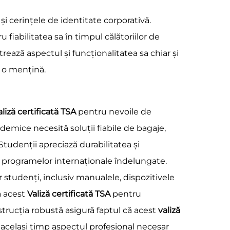
 cerințele de identitate corporativă.
u fiabilitatea sa în timpul călătoriilor de
trează aspectul și funcționalitatea sa chiar și
ă o mențină.
aliză certificată TSA
pentru nevoile de
demice necesită soluții fiabile de bagaje,
tudenții apreciază durabilitatea și
ul programelor internaționale îndelungate.
or studenți, inclusiv manualele, dispozitivele
că acest
Valiză certificată TSA
pentru
strucția robustă asigură faptul că acest
valiză
 în același timp aspectul profesional necesar