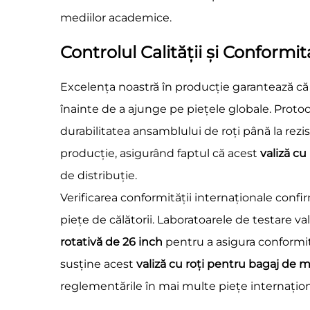
mediilor academice.
Controlul Calității și Conformi
Excelența noastră în producție garantează că
înainte de a ajunge pe piețele globale. Proto
durabilitatea ansamblului de roți până la rezis
producție, asigurând faptul că acest
valiză c
de distribuție.
Verificarea conformității internaționale confi
piețe de călătorii. Laboratoarele de testare va
rotativă de 26 inch
pentru a asigura conformit
susține acest
valiză cu roți pentru bagaj de
reglementările în mai multe piețe internațion