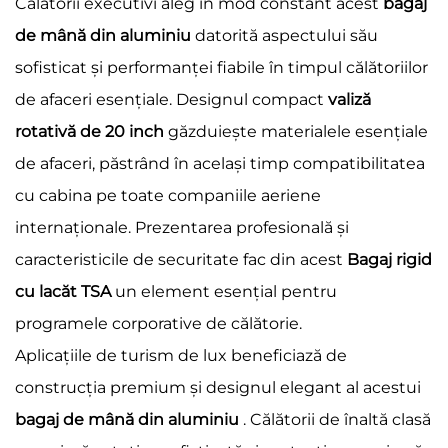
Călătorii executivi aleg în mod constant acest
bagaj
de mână din aluminiu
datorită aspectului său
sofisticat și performanței fiabile în timpul călătoriilor
de afaceri esențiale. Designul compact
valiză
rotativă de 20 inch
găzduiește materialele esențiale
de afaceri, păstrând în același timp compatibilitatea
cu cabina pe toate companiile aeriene
internaționale. Prezentarea profesională și
caracteristicile de securitate fac din acest
Bagaj rigid
cu lacăt TSA
un element esențial pentru
programele corporative de călătorie.
Aplicațiile de turism de lux beneficiază de
construcția premium și designul elegant al acestui
bagaj de mână din aluminiu
. Călătorii de înaltă clasă