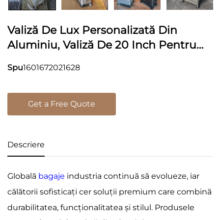
Valiză De Lux Personalizată Din
Aluminiu, Valiză De 20 Inch Pentru
Bagaj De Mână, Cu Roți Rotative,
Spu
1601672021628
Carcasă Rigidă, Mâner Moale Și
Încuietoare TSA, Impermeabilă
Get a Free Quote
Descriere
Globală
bagaje
industria continuă să evolueze, iar
călătorii sofisticați cer soluții premium care combină
durabilitatea, funcționalitatea și stilul. Produsele