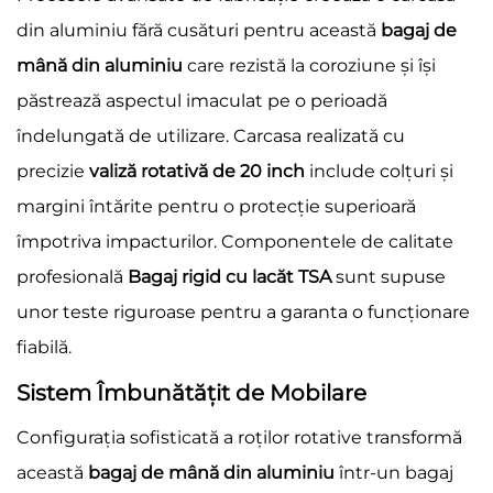
din aluminiu fără cusături pentru această
bagaj de
mână din aluminiu
care rezistă la coroziune și își
păstrează aspectul imaculat pe o perioadă
îndelungată de utilizare. Carcasa realizată cu
precizie
valiză rotativă de 20 inch
include colțuri și
margini întărite pentru o protecție superioară
împotriva impacturilor. Componentele de calitate
profesională
Bagaj rigid cu lacăt TSA
sunt supuse
unor teste riguroase pentru a garanta o funcționare
fiabilă.
Sistem Îmbunătățit de Mobilare
Configurația sofisticată a roților rotative transformă
această
bagaj de mână din aluminiu
într-un bagaj