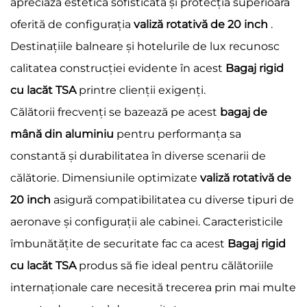
apreciază estetica sofisticată și protecția superioară
oferită de configurația
valiză rotativă de 20 inch
.
Destinațiile balneare și hotelurile de lux recunosc
calitatea construcției evidente în acest
Bagaj rigid
cu lacăt TSA
printre clienții exigenți.
Călătorii frecvenți se bazează pe acest
bagaj de
mână din aluminiu
pentru performanța sa
constantă și durabilitatea în diverse scenarii de
călătorie. Dimensiunile optimizate
valiză rotativă de
20 inch
asigură compatibilitatea cu diverse tipuri de
aeronave și configurații ale cabinei. Caracteristicile
îmbunătățite de securitate fac ca acest
Bagaj rigid
cu lacăt TSA
produs să fie ideal pentru călătoriile
internaționale care necesită trecerea prin mai multe