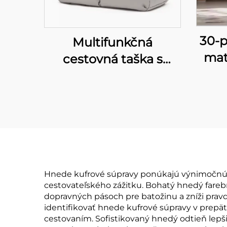
30-p
Multifunkčná
mat
cestovná taška s
veľkou kapacitou pre
kapa
fitness, plávanie,
valč
posilňovňu a počítač –
na p
moderná pleťová
ce
taška s popruhom a
uzáverom na zips
Hnede kufrové súpravy ponúkajú výnimočnú 
cestovateľského zážitku. Bohatý hnedý fareb
dopravných pásoch pre batožinu a zníži pra
identifikovať hnede kufrové súpravy v prepäte
cestovaním. Sofistikovaný hnedý odtieň lepšie