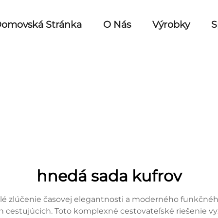
omovská Stránka
O Nás
Výrobky
S
hnedá sada kufrov
é zlúčenie časovej elegantnosti a moderného funkčného
stujúcich. Toto komplexné cestovateľské riešenie vyz