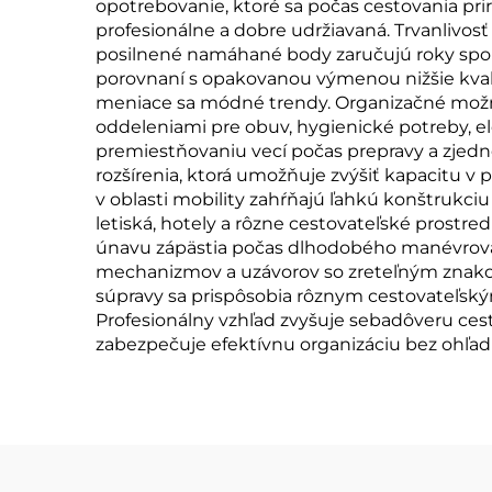
opotrebovanie, ktoré sa počas cestovania prir
profesionálne a dobre udržiavaná. Trvanlivos
posilnené namáhané body zaručujú roky spoľa
porovnaní s opakovanou výmenou nižšie kvalit
meniace sa módné trendy. Organizačné možno
oddeleniami pre obuv, hygienické potreby, el
premiestňovaniu vecí počas prepravy a zjed
rozšírenia, ktorá umožňuje zvýšiť kapacitu 
v oblasti mobility zahŕňajú ľahkú konštrukciu
letiská, hotely a rôzne cestovateľské prost
únavu zápästia počas dlhodobého manévrova
mechanizmov a uzávorov so zreteľným znakom 
súpravy sa prispôsobia rôznym cestovateľsk
Profesionálny vzhľad zvyšuje sebadôveru cest
zabezpečuje efektívnu organizáciu bez ohľadu