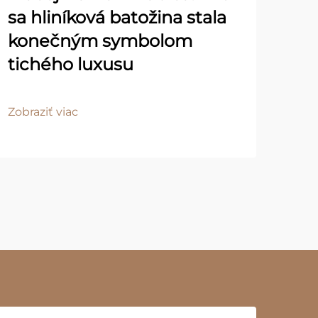
sa hliníková batožina stala
konečným symbolom
Úv
tichého luxusu
vý
Zobraziť viac
Zobr