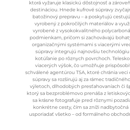
ktorá vyžaruje klasickú dôstojnosť a zárov
destináciou. Hnede kufrové súpravy zvyčajn
batožinový prepravu – a poskytujú cestujúc
vyrobený z pokročilých materiálov a využ
vyrobené z vysokokvalitného polycarboná
podmienkam, pričom si zachovávajú bohat
organizačnými systémami s viacerými vrec
súpravy integrujú najnovšiu technológi
kotúľanie po rôznych povrchoch. Teles
viacerých výšok, čo umožňuje prispôsobi
schválené agentúrou TSA, ktoré chránia veci 
súpravy sa rozširujú aj za rámec tradičn
výletoch, dlhodobých presťahovaníach či šp
ktorý sa bezproblémovo prenáša z letiskových
sa krásne fotografuje pred rôznymi pozad
konkrétne cesty, čím sa zníži nadbytočná
usporiadať všetko – od formálneho obchodné