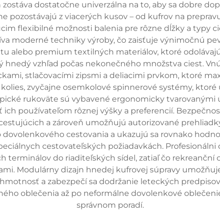
eň zostáva dostatočne univerzálna na to, aby sa dobre do
e pozostávajú z viacerých kusov – od kufrov na prepravu
im flexibilné možnosti balenia pre rôzne dĺžky a typy ci
íva moderné techniky výroby, čo zaisťuje výnimočnú pevn
tu alebo premium textilných materiálov, ktoré odoláva
ý hnedý vzhľad počas nekonečného množstva ciest. Vnú
kami, stlačovacími zipsmi a deliacimi prvkom, ktoré max
u kolies, zvyčajne osemkolové spinnerové systémy, ktor
kopické rukoväte sú vybavené ergonomicky tvarovaným
ť ich používateľom rôznej výšky a preferencií. Bezpeč
cestujúcich a zároveň umožňujú autorizované prehliadky
ého dovolenkového cestovania a ukazujú sa rovnako hod
eciálnych cestovateľských požiadavkách. Profesionálni c
 terminálov do riaditeľských sídel, zatiaľ čo rekreanční 
iami. Modulárny dizajn hnedej kufrovej súpravy umožňuj
 hmotnosť a zabezpečí sa dodržanie leteckých predpiso
ho oblečenia až po neformálne dovolenkové oblečenie – 
správnom poradí.