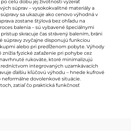
po celú dobu jej životnosti vyzerať
vých súprav – vysokokvalitné materiály a
j súpravy sa ukazuje ako cenovo výhodná v
úprava zostane štýlová bez ohľadu na
oces balenia – sú vybavené špeciálnymi
prístup skracuje čas strávený balením, bráni
é súpravy zvyčajne disponujú funkciou
 nákupmi alebo pri predĺženom pobyte. Výhody
 znížia fyzické zaťaženie pri pohybe cez
 navrhnuté rukoväte, ktoré minimalizujú
stredníctvom integrovaných uzamkávacích
avuje ďalšiu kľúčovú výhodu – hnede kufrové
 neformálne dovolenkové situácie.
och, zatiaľ čo praktická funkčnosť