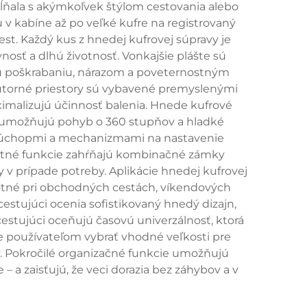
pĺňala s akýmkoľvek štýlom cestovania alebo
 v kabíne až po veľké kufre na registrovaný
est. Každý kus z hnedej kufrovej súpravy je
osť a dlhú životnosť. Vonkajšie plášte sú
jú poškrabaniu, nárazom a poveternostným
torné priestory sú vybavené premyslenými
imalizujú účinnosť balenia. Hnede kufrové
é umožňujú pohyb o 360 stupňov a hladké
i úchopmi a mechanizmami na nastavenie
nostné funkcie zahŕňajú kombinačné zámky
 v prípade potreby. Aplikácie hnedej kufrovej
notné pri obchodných cestách, víkendových
estujúci ocenia sofistikovaný hnedý dizajn,
cestujúci oceňujú časovú univerzálnosť, ktorá
e používateľom vybrať vhodné veľkosti pre
v. Pokročilé organizačné funkcie umožňujú
a zaisťujú, že veci dorazia bez záhybov a v