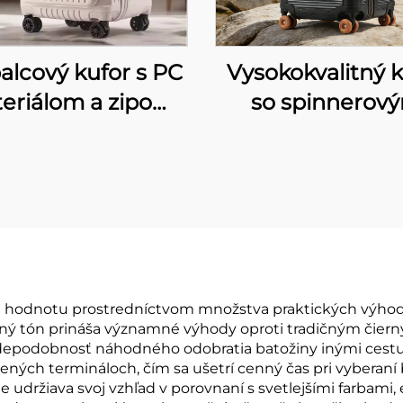
alcový kufor s PC
Vysokokvalitný k
eriálom a zipom
so spinnerov
na boku, veľká
podvozkom a n
cita, rozšíriteľný
dizajnom z P
ekový kufor, kufor
materiálu s hliní
repravu v kabíne,
rámom, kufor 
stovný kufor s 5
cestovanie s
kolieskami
rozmerom 28 pal
odolný proti pád
hodnotu prostredníctvom množstva praktických výhod, 
ný tón prináša významné výhody oproti tradičným čierny
uzamknutím TS
vdepodobnosť náhodného odobratia batožiny inými cestuj
koženou rukov
ných termináloch, čím sa ušetrí cenný čas pri vyberaní ba
 udržiava svoj vzhľad v porovnaní s svetlejšími farbami