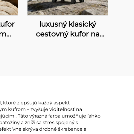
ufor
luxusný klasický
ým
cestovný kufor na
ovým
prepravu do kabíny s
C
rozmermi 20–28
kovým
palcov, vyrobený
na
celkom z hliníka,
trvanlivý kufor bez
cov,
zipsu s kovovým
u, s
povrchom a
ktoré zlepšujú každý aspekt
m kufrom – zvyšuje viditeľnosť na
A a
uzamknutím TSA
úcimi. Táto výrazná farba umožňuje ľahko
äťou
tožiny a zníži sa stres spojený s
, efektívne skrýva drobné škrabance a