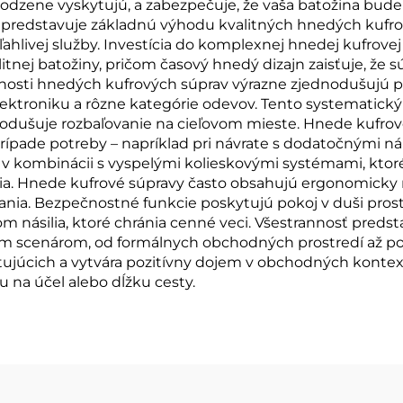
odzene vyskytujú, a zabezpečuje, že vaša batožina bude 
ť predstavuje základnú výhodu kvalitných hnedých kufro
hlivej služby. Investícia do komplexnej hnedej kufrove
nej batožiny, pričom časový hnedý dizajn zaisťuje, že s
sti hnedých kufrových súprav výrazne zjednodušujú pr
ektroniku a rôzne kategórie odevov. Tento systematický 
nodušuje rozbaľovanie na cieľovom mieste. Hnede kufrov
v prípade potreby – napríklad pri návrate s dodatočnými
 v kombinácii s vyspelými kolieskovými systémami, ktoré
redia. Hnede kufrové súpravy často obsahujú ergonomicky
nia. Bezpečnostné funkcie poskytujú pokoj v duši pro
násilia, ktoré chránia cenné veci. Všestrannosť predst
ým scenárom, od formálnych obchodných prostredí až po
ujúcich a vytvára pozitívny dojem v obchodných kontext
 na účel alebo dĺžku cesty.