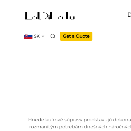
D
SK
Get a Quote
Hnede kufrové súpravy predstavujú dokonal
rozmanitým potrebám dnešných náročných ce