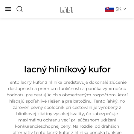
SK
lacný hliníkový kufor
Tento lacný kufor z hliníka predstavuje dokonalé zlúčenie
dostupnosti a premium funkčnosti a ponúka výnimočnú
hodnotu pre cestujúcich s obmedzeným rozpočtom, ktorí
hľadajú spoľahlivé riešenia pre batožinu. Tento ľahký, no
zároveň pevný spoločník pri cestovaní je vyrobený z
hliníkovej zliatiny vysokej kvality, čo zabezpečuje
maximálnu ochranu vecí pri súčasnom udržaní
konkurencieschopnej ceny. Na rozdiel od drahších
alternatív tento lacný kufor z hliníka ponúka funkcie