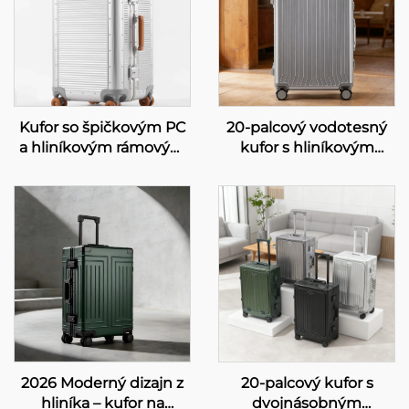
Kufor so špičkovým PC
20-palcový vodotesný
a hliníkovým rámovým
kufor s hliníkovým
konštrukciou, otočný
rámovým vozíkom,
kufor na kolieskach, 28-
priestorný a odolný
palcový cestovný kufor
kufor na palubu s
odolný proti pádu s TSA
bezpečnostným
zámkom a koženou
heslovým zámkom pre
rukoväťou
cestovanie
2026 Moderný dizajn z
20-palcový kufor s
hliníka – kufor na
dvojnásobným