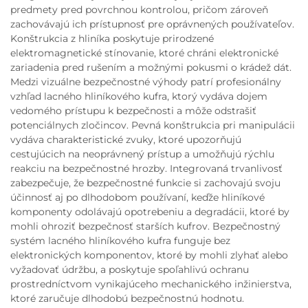
predmety pred povrchnou kontrolou, pričom zároveň
zachovávajú ich prístupnosť pre oprávnených používateľov.
Konštrukcia z hliníka poskytuje prirodzené
elektromagnetické stínovanie, ktoré chráni elektronické
zariadenia pred rušením a možnými pokusmi o krádež dát.
Medzi vizuálne bezpečnostné výhody patrí profesionálny
vzhľad lacného hliníkového kufra, ktorý vydáva dojem
vedomého prístupu k bezpečnosti a môže odstrašiť
potenciálnych zločincov. Pevná konštrukcia pri manipulácii
vydáva charakteristické zvuky, ktoré upozorňujú
cestujúcich na neoprávnený prístup a umožňujú rýchlu
reakciu na bezpečnostné hrozby. Integrovaná trvanlivosť
zabezpečuje, že bezpečnostné funkcie si zachovajú svoju
účinnosť aj po dlhodobom používaní, keďže hliníkové
komponenty odolávajú opotrebeniu a degradácii, ktoré by
mohli ohroziť bezpečnosť starších kufrov. Bezpečnostný
systém lacného hliníkového kufra funguje bez
elektronických komponentov, ktoré by mohli zlyhať alebo
vyžadovať údržbu, a poskytuje spoľahlivú ochranu
prostredníctvom vynikajúceho mechanického inžinierstva,
ktoré zaručuje dlhodobú bezpečnostnú hodnotu.