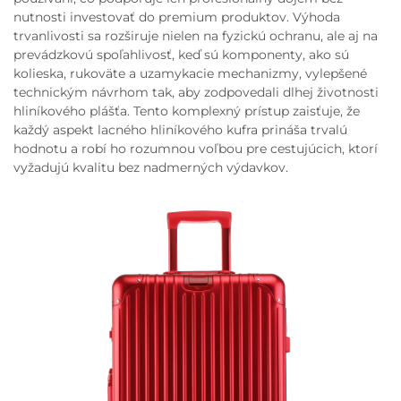
nutnosti investovať do premium produktov. Výhoda
trvanlivosti sa rozširuje nielen na fyzickú ochranu, ale aj na
prevádzkovú spoľahlivosť, keď sú komponenty, ako sú
kolieska, rukoväte a uzamykacie mechanizmy, vylepšené
technickým návrhom tak, aby zodpovedali dlhej životnosti
hliníkového plášťa. Tento komplexný prístup zaisťuje, že
každý aspekt lacného hliníkového kufra prináša trvalú
hodnotu a robí ho rozumnou voľbou pre cestujúcich, ktorí
vyžadujú kvalitu bez nadmerných výdavkov.