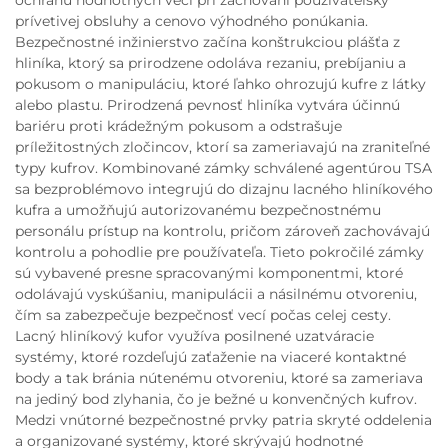
prívetivej obsluhy a cenovo výhodného ponúkania.
Bezpečnostné inžinierstvo začína konštrukciou plášťa z
hliníka, ktorý sa prirodzene odoláva rezaniu, prebíjaniu a
pokusom o manipuláciu, ktoré ľahko ohrozujú kufre z látky
alebo plastu. Prirodzená pevnosť hliníka vytvára účinnú
bariéru proti krádežným pokusom a odstrašuje
príležitostných zločincov, ktorí sa zameriavajú na zraniteľné
typy kufrov. Kombinované zámky schválené agentúrou TSA
sa bezproblémovo integrujú do dizajnu lacného hliníkového
kufra a umožňujú autorizovanému bezpečnostnému
personálu prístup na kontrolu, pričom zároveň zachovávajú
kontrolu a pohodlie pre používateľa. Tieto pokročilé zámky
sú vybavené presne spracovanými komponentmi, ktoré
odolávajú vyskúšaniu, manipulácii a násilnému otvoreniu,
čím sa zabezpečuje bezpečnosť vecí počas celej cesty.
Lacný hliníkový kufor využíva posilnené uzatváracie
systémy, ktoré rozdeľujú zaťaženie na viaceré kontaktné
body a tak bránia nútenému otvoreniu, ktoré sa zameriava
na jediný bod zlyhania, čo je bežné u konvenčných kufrov.
Medzi vnútorné bezpečnostné prvky patria skryté oddelenia
a organizované systémy, ktoré skrývajú hodnotné