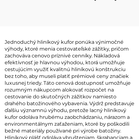
prepravu do kabíny, 20
otváraním, z celého
palcov, trvanlivý
hliníka, tlačný kufor na
valčekový kufor s
prepravu do kabíny, s
uzámkou TSA,
predným otváracím
obchodný kufor z kovu
krytom, módnym
otočným kolieskom,
Jednoduchý hliníkový kufor ponúka výnimočné
úplne hliníková
výhody, ktoré menia cestovateľské zážitky, pričom
batožina
zachováva cenovo príznivé cenníky. Nákladová
efektívnosť je hlavnou výhodou, ktorá umožňuje
cestujúcim využiť kvalitnú hliníkovú konštrukciu
bez toho, aby museli platiť prémiové ceny značiek
luxusnej triedy. Táto cenová dostupnosť umožňuje
rozumným nákupcom alokovať rozpočet na
cestovanie do skutočných zážitkov namiesto
drahého batožinového vybavenia. Výdrž predstavuje
ďalšiu významnú výhodu, pretože lacný hliníkový
kufor odoláva hrubému zaobchádzaniu, nárazom a
environmentálnym zaťaženiam, ktoré by poškodili
bežné materiály používané pri výrobe batožiny.
Hliníkový plášť odoláva vbrušteniam, škrabanciam a