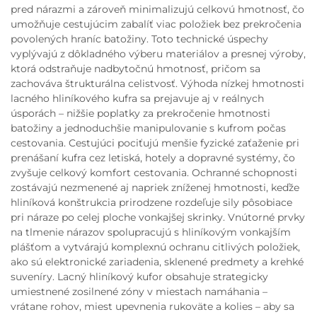
pred nárazmi a zároveň minimalizujú celkovú hmotnosť, čo
umožňuje cestujúcim zabalíť viac položiek bez prekročenia
povolených hraníc batožiny. Toto technické úspechy
vyplývajú z dôkladného výberu materiálov a presnej výroby,
ktorá odstraňuje nadbytočnú hmotnosť, pričom sa
zachováva štrukturálna celistvosť. Výhoda nízkej hmotnosti
lacného hliníkového kufra sa prejavuje aj v reálnych
úsporách – nižšie poplatky za prekročenie hmotnosti
batožiny a jednoduchšie manipulovanie s kufrom počas
cestovania. Cestujúci pociťujú menšie fyzické zaťaženie pri
prenášaní kufra cez letiská, hotely a dopravné systémy, čo
zvyšuje celkový komfort cestovania. Ochranné schopnosti
zostávajú nezmenené aj napriek zníženej hmotnosti, keďže
hliníková konštrukcia prirodzene rozdeľuje sily pôsobiace
pri náraze po celej ploche vonkajšej skrinky. Vnútorné prvky
na tlmenie nárazov spolupracujú s hliníkovým vonkajším
plášťom a vytvárajú komplexnú ochranu citlivých položiek,
ako sú elektronické zariadenia, sklenené predmety a krehké
suveníry. Lacný hliníkový kufor obsahuje strategicky
umiestnené zosilnené zóny v miestach namáhania –
vrátane rohov, miest upevnenia rukoväte a kolies – aby sa