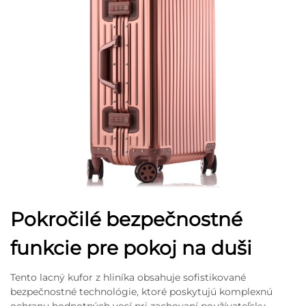
Pokročilé bezpečnostné
funkcie pre pokoj na duši
Tento lacný kufor z hliníka obsahuje sofistikované
bezpečnostné technológie, ktoré poskytujú komplexnú
ochranu hodnotných vecí pri zachovaní používateľsky