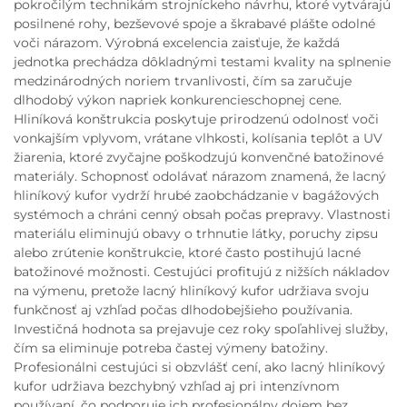
pokročilým technikám strojníckeho návrhu, ktoré vytvárajú
posilnené rohy, bezševové spoje a škrabavé plášte odolné
voči nárazom. Výrobná excelencia zaisťuje, že každá
jednotka prechádza dôkladnými testami kvality na splnenie
medzinárodných noriem trvanlivosti, čím sa zaručuje
dlhodobý výkon napriek konkurencieschopnej cene.
Hliníková konštrukcia poskytuje prirodzenú odolnosť voči
vonkajším vplyvom, vrátane vlhkosti, kolísania teplôt a UV
žiarenia, ktoré zvyčajne poškodzujú konvenčné batožinové
materiály. Schopnosť odolávať nárazom znamená, že lacný
hliníkový kufor vydrží hrubé zaobchádzanie v bagážových
systémoch a chráni cenný obsah počas prepravy. Vlastnosti
materiálu eliminujú obavy o trhnutie látky, poruchy zipsu
alebo zrútenie konštrukcie, ktoré často postihujú lacné
batožinové možnosti. Cestujúci profitujú z nižších nákladov
na výmenu, pretože lacný hliníkový kufor udržiava svoju
funkčnosť aj vzhľad počas dlhodobejšieho používania.
Investičná hodnota sa prejavuje cez roky spoľahlivej služby,
čím sa eliminuje potreba častej výmeny batožiny.
Profesionálni cestujúci si obzvlášť cení, ako lacný hliníkový
kufor udržiava bezchybný vzhľad aj pri intenzívnom
používaní, čo podporuje ich profesionálny dojem bez