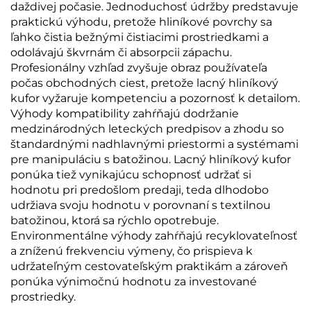
daždivej počasie. Jednoduchosť údržby predstavuje
praktickú výhodu, pretože hliníkové povrchy sa
ľahko čistia bežnými čistiacimi prostriedkami a
odolávajú škvrnám či absorpcii zápachu.
Profesionálny vzhľad zvyšuje obraz používateľa
počas obchodných ciest, pretože lacný hliníkový
kufor vyžaruje kompetenciu a pozornosť k detailom.
Výhody kompatibility zahŕňajú dodržanie
medzinárodných leteckých predpisov a zhodu so
štandardnými nadhlavnými priestormi a systémami
pre manipuláciu s batožinou. Lacný hliníkový kufor
ponúka tiež vynikajúcu schopnosť udržať si
hodnotu pri predošlom predaji, teda dlhodobo
udržiava svoju hodnotu v porovnaní s textilnou
batožinou, ktorá sa rýchlo opotrebuje.
Environmentálne výhody zahŕňajú recyklovateľnosť
a zníženú frekvenciu výmeny, čo prispieva k
udržateľným cestovateľským praktikám a zároveň
ponúka výnimočnú hodnotu za investované
prostriedky.