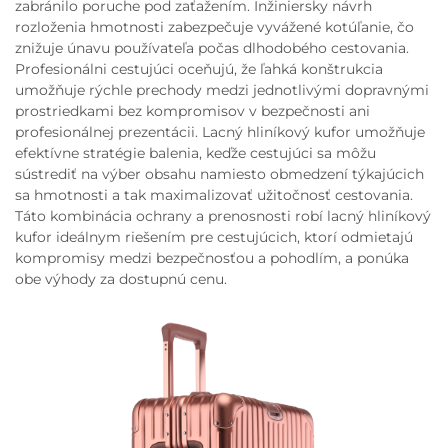
zabránilo poruche pod zaťažením. Inžiniersky návrh
rozloženia hmotnosti zabezpečuje vyvážené kotúľanie, čo
znižuje únavu používateľa počas dlhodobého cestovania.
Profesionálni cestujúci oceňujú, že ľahká konštrukcia
umožňuje rýchle prechody medzi jednotlivými dopravnými
prostriedkami bez kompromisov v bezpečnosti ani
profesionálnej prezentácii. Lacný hliníkový kufor umožňuje
efektívne stratégie balenia, keďže cestujúci sa môžu
sústrediť na výber obsahu namiesto obmedzení týkajúcich
sa hmotnosti a tak maximalizovať užitočnosť cestovania.
Táto kombinácia ochrany a prenosnosti robí lacný hliníkový
kufor ideálnym riešením pre cestujúcich, ktorí odmietajú
kompromisy medzi bezpečnosťou a pohodlím, a ponúka
obe výhody za dostupnú cenu.