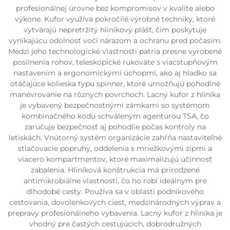
profesionálnej úrovne bez kompromisov v kvalite alebo
výkone. Kufor využíva pokročilé výrobné techniky, ktoré
vytvárajú nepretržitý hliníkový plášť, čím poskytuje
vynikajúcu odolnosť voči nárazom a ochranu pred počasím.
Medzi jeho technologické vlastnosti patria presne vyrobené
posilnenia rohov, teleskopické rukoväte s viacstupňovým
nastavením a ergonomickými úchopmi, ako aj hladko sa
otáčajúce kolieska typu spinner, ktoré umožňujú pohodlné
manévrovanie na rôznych povrchoch. Lacný kufor z hliníka
je vybavený bezpečnostnými zámkami so systémom
kombinačného kódu schváleným agentúrou TSA, čo
zaručuje bezpečnosť aj pohodlie počas kontroly na
letiskách. Vnútorný systém organizácie zahŕňa nastaviteľné
stlačovacie popruhy, oddelenia s mriežkovými zipmi a
viacero kompartmentov, ktoré maximalizujú účinnosť
zabalenia. Hliníková konštrukcia má prirodzené
antimikrobiálne vlastnosti, čo ho robí ideálnym pre
dlhodobé cesty. Používa sa v oblasti podnikového
cestovania, dovolenkových ciest, medzinárodných výprav a
prepravy profesionálneho vybavenia. Lacný kufor z hliníka je
vhodný pre častých cestujúcich, dobrodružných