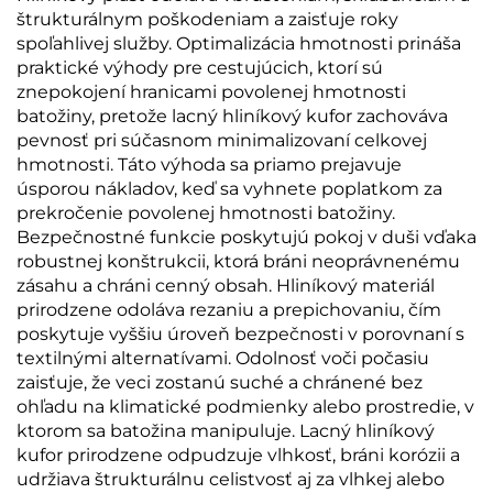
štrukturálnym poškodeniam a zaisťuje roky
spoľahlivej služby. Optimalizácia hmotnosti prináša
praktické výhody pre cestujúcich, ktorí sú
znepokojení hranicami povolenej hmotnosti
batožiny, pretože lacný hliníkový kufor zachováva
pevnosť pri súčasnom minimalizovaní celkovej
hmotnosti. Táto výhoda sa priamo prejavuje
úsporou nákladov, keď sa vyhnete poplatkom za
prekročenie povolenej hmotnosti batožiny.
Bezpečnostné funkcie poskytujú pokoj v duši vďaka
robustnej konštrukcii, ktorá bráni neoprávnenému
zásahu a chráni cenný obsah. Hliníkový materiál
prirodzene odoláva rezaniu a prepichovaniu, čím
poskytuje vyššiu úroveň bezpečnosti v porovnaní s
textilnými alternatívami. Odolnosť voči počasiu
zaisťuje, že veci zostanú suché a chránené bez
ohľadu na klimatické podmienky alebo prostredie, v
ktorom sa batožina manipuluje. Lacný hliníkový
kufor prirodzene odpudzuje vlhkosť, bráni korózii a
udržiava štrukturálnu celistvosť aj za vlhkej alebo