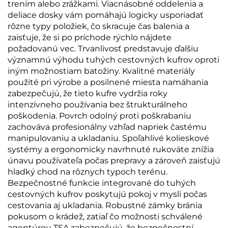
trením alebo zrážkami. Viacnásobné oddelenia a
deliace dosky vám pomáhajú logicky usporiadať
rôzne typy položiek, čo skracuje čas balenia a
zaisťuje, že si po príchode rýchlo nájdete
požadovanú vec. Trvanlivosť predstavuje ďalšiu
významnú výhodu tuhých cestovných kufrov oproti
iným možnostiam batožiny. Kvalitné materiály
použité pri výrobe a posilnené miesta namáhania
zabezpečujú, že tieto kufre vydržia roky
intenzívneho používania bez štrukturálneho
poškodenia. Povrch odolný proti poškrabaniu
zachováva profesionálny vzhľad napriek častému
manipulovaniu a ukladaniu. Spoľahlivé kolieskové
systémy a ergonomicky navrhnuté rukoväte znížia
únavu používateľa počas prepravy a zároveň zaisťujú
hladký chod na rôznych typoch terénu.
Bezpečnostné funkcie integrované do tuhých
cestovných kufrov poskytujú pokoj v mysli počas
cestovania aj ukladania. Robustné zámky bránia
pokusom o krádež, zatiaľ čo možnosti schválené
agentúrou TSA zabezpečujú, že bezpečnostní