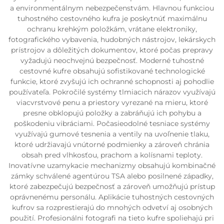
a environmentálnym nebezpečenstvám. Hlavnou funkciou
tuhostného cestovného kufra je poskytnúť maximálnu
ochranu krehkým položkám, vrátane elektroniky,
fotografického vybavenia, hudobných nástrojov, lekárskych
prístrojov a dôležitých dokumentov, ktoré počas prepravy
vyžadujú neochvejnú bezpečnosť. Moderné tuhostné
cestovné kufre obsahujú sofistikované technologické
funkcie, ktoré zvyšujú ich ochranné schopnosti aj pohodlie
používateľa. Pokročilé systémy tlmiacich nárazov využívajú
viacvrstvové penu a priestory vyrezané na mieru, ktoré
presne obklopujú položky a zabráňujú ich pohybu a
poškodeniu vibráciami. Počasieodolné tesniace systémy
využívajú gumové tesnenia a ventily na uvoľnenie tlaku,
ktoré udržiavajú vnútorné podmienky a zároveň chránia
obsah pred vlhkosťou, prachom a kolísnami teploty.
Inovatívne uzamykacie mechanizmy obsahujú kombinačné
zámky schválené agentúrou TSA alebo posilnené západky,
ktoré zabezpečujú bezpečnosť a zároveň umožňujú prístup
oprávnenému personálu. Aplikácie tuhostných cestovných
kufrov sa rozprestierajú do mnohých odvetví aj osobných
použití. Profesionálni fotografi na tieto kufre spoliehajú pri