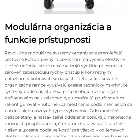
Modulárna organizácia a
funkcie prístupnosti
Revolučné modulárne systémy organizácie premieňajú
cestovné kufre s pevným povrchom na vysoce efektívne
úložné riešenia, ktoré maximalizujú využitie priestoru a
zároveň zabezpečujú rýchly prístup k konkrétnym
položkám v kritických situáciách. Tieto sofistikované
organizačné rámce využívajú presne technicky navrhnuté
systémy oddelení, ktoré sa prispôsobujú rozmanitým
požiadavkám na uskladnenie, a umožňujú používateľom
rekonfigurovať vnútorné rozmiestnenie podľa meniacich sa
potrieb alebo rôznych typov vybavenia. Odstrániteľné
deliace steny a nastaviteľné oddelenia ponúkajú nekonečné
možnosti prispôsobenia, čím umožňujú vytvoriť úložné
riešenia „presne podľa veľkosti“ pre všetko – od jemných
elektronických komponentov až po objemné mechanické