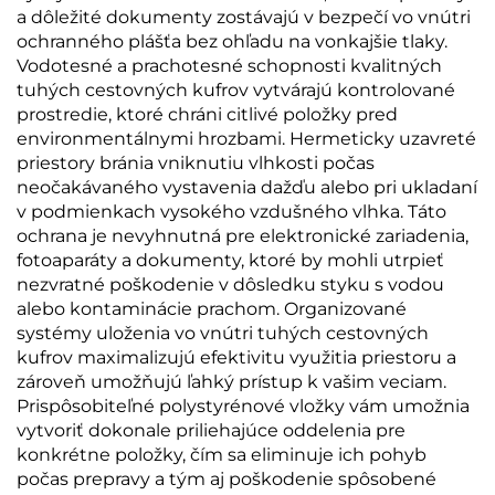
a dôležité dokumenty zostávajú v bezpečí vo vnútri
ochranného plášťa bez ohľadu na vonkajšie tlaky.
Vodotesné a prachotesné schopnosti kvalitných
tuhých cestovných kufrov vytvárajú kontrolované
prostredie, ktoré chráni citlivé položky pred
environmentálnymi hrozbami. Hermeticky uzavreté
priestory bránia vniknutiu vlhkosti počas
neočakávaného vystavenia dažďu alebo pri ukladaní
v podmienkach vysokého vzdušného vlhka. Táto
ochrana je nevyhnutná pre elektronické zariadenia,
fotoaparáty a dokumenty, ktoré by mohli utrpieť
nezvratné poškodenie v dôsledku styku s vodou
alebo kontaminácie prachom. Organizované
systémy uloženia vo vnútri tuhých cestovných
kufrov maximalizujú efektivitu využitia priestoru a
zároveň umožňujú ľahký prístup k vašim veciam.
Prispôsobiteľné polystyrénové vložky vám umožnia
vytvoriť dokonale priliehajúce oddelenia pre
konkrétne položky, čím sa eliminuje ich pohyb
počas prepravy a tým aj poškodenie spôsobené