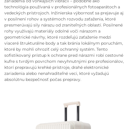
zariadenia od vonkajších vibrácií – podobne ako
technológia používaná v profesionálnych fotoaparátoch a
vedeckých prístrojoch. Inžinierska výbornosť sa prejavuje aj
v posilnení rohov a systémoch rozvodu zaťaženia, ktoré
presmerúvajú sily nárazu od zraniteľných oblastí. Posilnené
rohy využívajú materiály odolné voči nárazom a
geometrické návrhy, ktoré rozdeľujú zaťaženie medzi
viaceré štrukturálne body a tak bránia lokálnym poruchám,
ktoré by mohli ohroziť celý ochranný systém. Tento
sofistikovaný prístup k ochrane pred nárazmi robí cestovné
kufre s tvrdým povrchom nevyhnutnými pre profesionálov,
ktorí prepravujú krehké prístroje, drahé elektronické
zariadenia alebo nenahraditeľné veci, ktoré vyžadujú
absolútnu bezpečnosť počas prepravy.