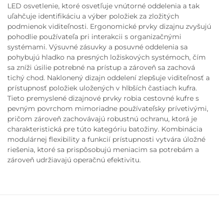
LED osvetlenie, ktoré osvetľuje vnútorné oddelenia a tak
uľahčuje identifikáciu a výber položiek za zložitých
podmienok viditeľnosti. Ergonomické prvky dizajnu zvyšujú
pohodlie používateľa pri interakcii s organizačnými
systémami. Výsuvné zásuvky a posuvné oddelenia sa
pohybujú hladko na presných ložiskových systémoch, čím
sa zníži úsilie potrebné na prístup a zároveň sa zachová
tichý chod. Naklonený dizajn oddelení zlepšuje viditeľnosť a
prístupnosť položiek uložených v hlbších častiach kufra.
Tieto premyslené dizajnové prvky robia cestovné kufre s
pevným povrchom mimoriadne používateľsky prívetivými,
pričom zároveň zachovávajú robustnú ochranu, ktorá je
charakteristická pre túto kategóriu batožiny. Kombinácia
modulárnej flexibility a funkcií prístupnosti vytvára úložné
riešenia, ktoré sa prispôsobujú meniacim sa potrebám a
zároveň udržiavajú operačnú efektivitu.