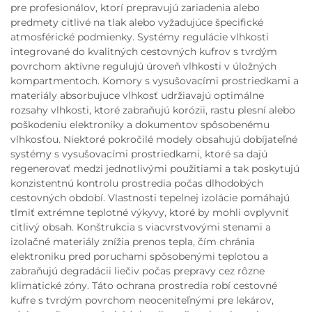
pre profesionálov, ktorí prepravujú zariadenia alebo
predmety citlivé na tlak alebo vyžadujúce špecifické
atmosférické podmienky. Systémy regulácie vlhkosti
integrované do kvalitných cestovných kufrov s tvrdým
povrchom aktívne regulujú úroveň vlhkosti v úložných
kompartmentoch. Komory s vysušovacími prostriedkami a
materiály absorbujuce vlhkosť udržiavajú optimálne
rozsahy vlhkosti, ktoré zabraňujú korózii, rastu plesní alebo
poškodeniu elektroniky a dokumentov spôsobenému
vlhkosťou. Niektoré pokročilé modely obsahujú dobíjateľné
systémy s vysušovacími prostriedkami, ktoré sa dajú
regenerovať medzi jednotlivými použitiami a tak poskytujú
konzistentnú kontrolu prostredia počas dlhodobých
cestovných období. Vlastnosti tepelnej izolácie pomáhajú
tlmiť extrémne teplotné výkyvy, ktoré by mohli ovplyvniť
citlivý obsah. Konštrukcia s viacvrstvovými stenami a
izolačné materiály znížia prenos tepla, čím chránia
elektroniku pred poruchami spôsobenými teplotou a
zabraňujú degradácii liečiv počas prepravy cez rôzne
klimatické zóny. Táto ochrana prostredia robí cestovné
kufre s tvrdým povrchom neoceniteľnými pre lekárov,