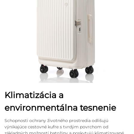
Klimatizácia a
environmentálna tesnenie
Schopnosti ochrany životného prostredia odlišujú
výnikajúce cestovné kufre s tvrdým povrchom od
základných možností batožiny a poskytujú klimatizované