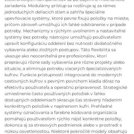
zariadenia. Modulárny prístup sa rozširuje aj za rámec
jednoduchých deliacich stien a zahŕňa špeciálne
upevňovacie systémy, ktoré pevne fixujú položky na mieste,
pričom zároveň umožňujú ich ľahké odstránenie v prípade
potreby. Mechanizmy s rýchlym uvoľnením a nastaviteľné
systémy bez potreby nástrojov umožňujú používateľom
upraviť konfiguráciu oddelení bez nutnosti dodatočného
vybavenia alebo zložitých postupov. Táto flexibilita sa
ukazuje ako neoceniteľná pre profesionálov, ktorí
prepravujú rôzne sady vybavenia pre rôzne projekty alebo
situácie, a eliminuje potrebu viacerých špecializovaných
kufrov. Funkcie prístupnosti integrované do moderných
cestovných kufrov s pevným povrchom kladia dôraz na
efektivitu používateľa a operačnú pripravenosť. Strategické
umiestnenie často používaných položiek v ľahko
dostupných oddeleniach skracuje čas strávený hľadaním
konkrétnych položiek v naplnenom kufri. Prehľadné
systémy označovania a farebne kódovaná organizácia
pomáhajú používateľom rýchlo nájsť konkrétne položky,
dokonca aj za stresových podmienok alebo v prostredí s
nízkou osvetlenosťou. Niektoré pokročilé modely obsahujú