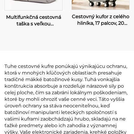
Cestovný kufor z celého
Multifunkčná cestovná
hliníka, 17 palcov, 20
taška s veľkou
palcov, 24 palcov, s
kapacitou pre fitness,
predným otváraním,
plávanie, posilňovňu a
veľká kapacita,
počítač – moderná
vodotesný, proti krádeži,
pleťová taška s
uzámka TSA
popruhom a uzáverom
na zips
Tuhe cestovné kufre ponúkajú výnikajúcu ochranu,
ktorá v mnohých kľúčových oblastiach presahuje
tradičné mäkké batožinové kusy. Tuhá vonkajšia
konštrukcia absorbuje a rozdeľuje nárazové sily po
celej ploche, čím sa zabráni lokálnym poškodeniam,
ktoré by mohli ohroziť vaše cenné veci. Táto vyššia
úroveň ochrany sa stáva neoceniteľnou, keď
batožinoví manipulanti leteckých spoločností s
vašimi kuframi zaobchádzajú hrubo, skladajú na ne
ťažké predmety alebo ich zahodia z významnej
výšky. Vaše elektronické zariadenia, krehké položky