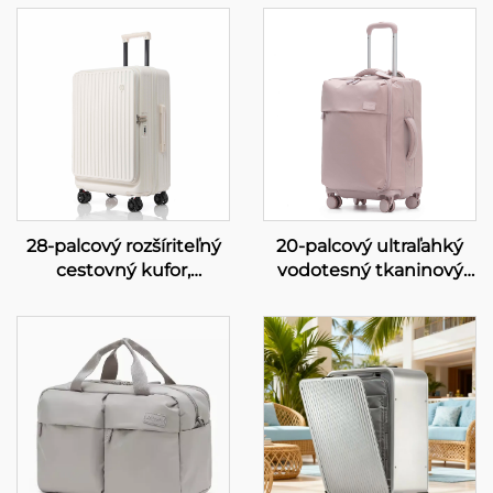
28-palcový rozšíriteľný
20-palcový ultraľahký
cestovný kufor,
vodotesný tkaninový
cestovný kufor s
kufor na kolieskach s
jedným predným
24-miestnym
otváraním, držiakom na
číselníkom, otočný
pohár a 360° kolieskami
kufor s veľkou
kapacitou vhodný na
prepravu v kabíne
lietadla