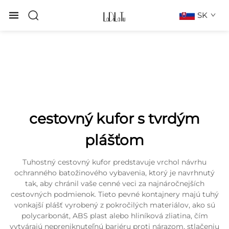
SK
cestovný kufor s tvrdým
plášťom
Tuhostný cestovný kufor predstavuje vrchol návrhu
ochranného batožinového vybavenia, ktorý je navrhnutý
tak, aby chránil vaše cenné veci za najnáročnejších
cestovných podmienok. Tieto pevné kontajnery majú tuhý
vonkajší plášť vyrobený z pokročilých materiálov, ako sú
polycarbonát, ABS plast alebo hliníková zliatina, čím
vytvárajú nepreniknuteľnú bariéru proti nárazom, stlačeniu