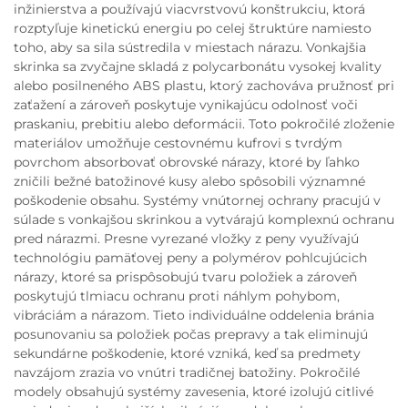
inžinierstva a používajú viacvrstvovú konštrukciu, ktorá
rozptyľuje kinetickú energiu po celej štruktúre namiesto
toho, aby sa sila sústredila v miestach nárazu. Vonkajšia
skrinka sa zvyčajne skladá z polycarbonátu vysokej kvality
alebo posilneného ABS plastu, ktorý zachováva pružnosť pri
zaťažení a zároveň poskytuje vynikajúcu odolnosť voči
praskaniu, prebitiu alebo deformácii. Toto pokročilé zloženie
materiálov umožňuje cestovnému kufrovi s tvrdým
povrchom absorbovať obrovské nárazy, ktoré by ľahko
zničili bežné batožinové kusy alebo spôsobili významné
poškodenie obsahu. Systémy vnútornej ochrany pracujú v
súlade s vonkajšou skrinkou a vytvárajú komplexnú ochranu
pred nárazmi. Presne vyrezané vložky z peny využívajú
technológiu pamäťovej peny a polymérov pohlcujúcich
nárazy, ktoré sa prispôsobujú tvaru položiek a zároveň
poskytujú tlmiacu ochranu proti náhlym pohybom,
vibráciám a nárazom. Tieto individuálne oddelenia bránia
posunovaniu sa položiek počas prepravy a tak eliminujú
sekundárne poškodenie, ktoré vzniká, keď sa predmety
navzájom zrazia vo vnútri tradičnej batožiny. Pokročilé
modely obsahujú systémy zavesenia, ktoré izolujú citlivé