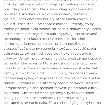
úložné priestory, ktoré udržiavajú optimálne podmienky
pre citlivý obsah bez ohľadu na vonkajšie počasie alebo
prostredie skladovania. Pokročilé systémy tesnenia
vytvárajú vzduchotesné bariéry, ktoré bránia vnikaniu
vlhkosti, znečisteniu prachom a kolísaniu teploty, čo by
mohlo poškodiť elektronické zariadenia, dokumenty, liečivá
alebo presné prístroje. Tieto kufre využívajú sofistikované
technológie tesniacich tesnení prevzaté z leteckej a
námornej priemyselnej oblasti, pričom používajú
viacstupňové systémy tesnenia, ktoré zachovávajú svoju
celistvosť za extrémnych rozdielov tlaku a teplotných
výkyvov. Ventily na vyrovnávanie tlaku predstavujú kľúčové
technologické inovácie, ktoré umožňujú riadenú výmenu
vzduchu pri súčasnom zachovaní ochrany prostredia. Tieto
ventily automaticky upravujú vnútorný tlak počas zmeny
nadmorskej výšky, ktorá je bežná pri leteckej doprave, a tak
zabraňujú vzniku vákua, ktoré by mohlo poškodiť uzavreté
kompartmenty alebo spôsobiť ťažkosti pri otváraní kufrov
po letoch. Súčasne filtračné systémy v týchto ventiloch
blokujú vlhkosť a kontaminanty, pričom umožňujú
postupné vyrovnanie tlaku. Táto technológia je nevyhnutná