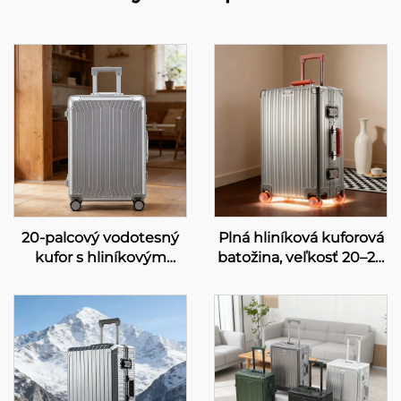
20-palcový vodotesný
Plná hliníková kuforová
kufor s hliníkovým
batožina, veľkosť 20–28
rámovým vozíkom,
palcov, obchodný kufor
priestorný a odolný
s heslovou zámku,
kufor na palubu s
rotujúci kufor na
bezpečnostným
cestovanie, veľká
heslovým zámkom pre
kapacita, voľnočasové a
cestovanie
cestovateľské použitie,
kožená rukoväť