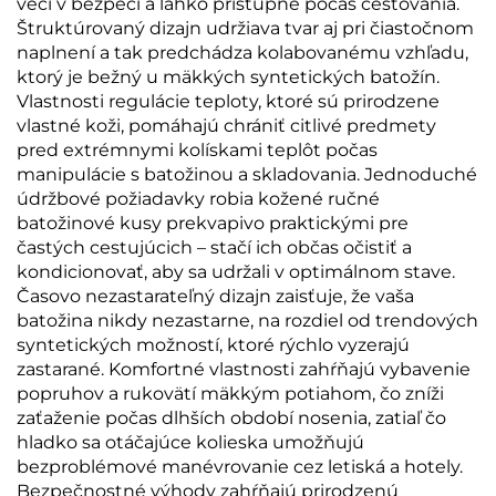
veci v bezpečí a ľahko prístupné počas cestovania.
Štruktúrovaný dizajn udržiava tvar aj pri čiastočnom
naplnení a tak predchádza kolabovanému vzhľadu,
ktorý je bežný u mäkkých syntetických batožín.
Vlastnosti regulácie teploty, ktoré sú prirodzene
vlastné koži, pomáhajú chrániť citlivé predmety
pred extrémnymi kolískami teplôt počas
manipulácie s batožinou a skladovania. Jednoduché
údržbové požiadavky robia kožené ručné
batožinové kusy prekvapivo praktickými pre
častých cestujúcich – stačí ich občas očistiť a
kondicionovať, aby sa udržali v optimálnom stave.
Časovo nezastarateľný dizajn zaisťuje, že vaša
batožina nikdy nezastarne, na rozdiel od trendových
syntetických možností, ktoré rýchlo vyzerajú
zastarané. Komfortné vlastnosti zahŕňajú vybavenie
popruhov a rukovätí mäkkým potiahom, čo zníži
zaťaženie počas dlhších období nosenia, zatiaľ čo
hladko sa otáčajúce kolieska umožňujú
bezproblémové manévrovanie cez letiská a hotely.
Bezpečnostné výhody zahŕňajú prirodzenú