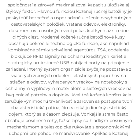
spoločností a zároveň maximalizoval kapacitu úložiska aj
štýlový faktor. Hlavnou funkciou koženej ručnej batožiny je
poskytnúť bezpečné a usporiadané uloženie nevyhnutných
cestovateľských položiek, vrátane odevov, elektroniky,
dokumentov a osobných vecí počas krátkych až stredne
dlhých ciest. Moderné kožené ručné batožinové kusy
obsahujú pokročilé technologické funkcie, ako napríklad
kombinačné zámky schválené agentúrou TSA, oddelenia
blokujúce RFID signály na ochranu kreditných kariet a
strategicky umiestnené USB nabíjací porty na pripojenie
zariadení. Interný systém organizácie zvyčajne pozostáva z
viacerých zipových oddelení, elastických popruhov na
stlačenie odevov, vyhradených vreckov na notebooky s
ochranným výplňovým materiálom a sieťových vreckov na
hygienické potreby a doplnky. Kvalitná kožená konštrukcia
zaručuje výnimočnú trvanlivosť a zároveň sa postupne tvorí
charakteristická patina, čím vzniká jedinečný estetický
dojem, ktorý sa s časom zlepšuje. Vonkajšia strana často
obsahuje posilnené rohy, ťažké zipsy so hladkým posuvným
mechanizmom a teleskopické rukoväte s ergonomickými
úchopmi pre pohodlné manévrovanie. Aplikácie koženej