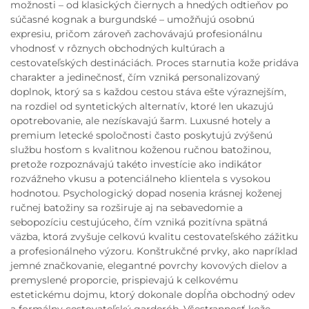
možnosti – od klasických čiernych a hnedých odtieňov po
súčasné kognak a burgundské – umožňujú osobnú
expresiu, pričom zároveň zachovávajú profesionálnu
vhodnosť v rôznych obchodných kultúrach a
cestovateľských destináciách. Proces starnutia kože pridáva
charakter a jedinečnosť, čím vzniká personalizovaný
doplnok, ktorý sa s každou cestou stáva ešte výraznejším,
na rozdiel od syntetických alternatív, ktoré len ukazujú
opotrebovanie, ale nezískavajú šarm. Luxusné hotely a
premium letecké spoločnosti často poskytujú zvýšenú
službu hosťom s kvalitnou koženou ručnou batožinou,
pretože rozpoznávajú takéto investície ako indikátor
rozvážneho vkusu a potenciálneho klientela s vysokou
hodnotou. Psychologický dopad nosenia krásnej koženej
ručnej batožiny sa rozširuje aj na sebavedomie a
sebopozíciu cestujúceho, čím vzniká pozitívna spätná
väzba, ktorá zvyšuje celkovú kvalitu cestovateľského zážitku
a profesionálneho výzoru. Konštrukčné prvky, ako napríklad
jemné značkovanie, elegantné povrchy kovových dielov a
premyslené proporcie, prispievajú k celkovému
estetickému dojmu, ktorý dokonale dopĺňa obchodný odev
a formálny cestovateľský garderób. Všestrannosť kože