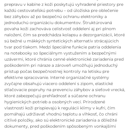
prepravu v kabíne z koži poskytujú vyhradené priestory pre
každú cestovateľskú potrebu – od úložiska pre oblečenie
bez záhybov až po bezpečnú ochranu elektroniky a
jednoduchú organizáciu dokumentov. Štruktúrovaná
povaha koži zachováva celistvosť oddelení aj pri plnom
naložení, čím sa predchádza kolapsu a dezorganizácii, ktoré
sú bežné u mäkkých syntetických alternatív strácajúcich
tvar pod tlakom. Medzi špeciálne funkcie patria oddelenia
na notebooky so špeciálnym vystužením a bezpečnými
uzávermi, ktoré chránia cenné elektronické zariadenia pred
poškodením pri náraze a zároveň umožňujú jednoduchý
prístup počas bezpečnostnej kontroly na letisku pre
efektívne spracovanie. Interné organizačné systémy
zvyčajne obsahujú viacero oddelení s zipom, elastické
stlačovacie popruhy na prevenciu záhybov a sieťové vrecká,
ktoré zabezpečujú prehľadnosť a súčasne ochranu
hygienických potrieb a osobných vecí. Prirodzené
vlastnosti koži prispievajú k regulácii klímy v kufri, čím
pomáhajú udržiavať vhodnú teplotu a vlhkosť, čo chráni
citlivé položky, ako sú elektronické zariadenia a dôležité
dokumenty, pred poškodením spôsobeným vonkajšími