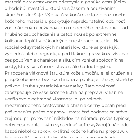
materiálov v cestovnom priemysle a ponúka cestujúcim
dlhodobú investíciu, ktorá sa s časom a používaním
skutočne zlepšuje. Výnikajúca konštrukcia z plnozrnného
koženého materiálu poskytuje neprekonateľnú odolnosť
voči náročným požiadavkám moderného cestovania – od
hrubého zaobchádzania s batožinou až po extrémne
kolísanie teplôt v nákladných priestoroch lietadiel. Na
rozdiel od syntetických materiálov, ktoré sa praskajú,
vyblednú alebo degradujú pod tlakom, pravá koža získava
cez používanie charakter a silu, čím vzniká spoločník na
cesty, ktorý sa s časom stáva stále hodnotnejším.
Prirodzená vláknová štruktúra kože umožňuje jej pruženie a
prispôsobenie sa bez roztrhnutia a pohlcuje nárazy, ktoré by
poškodili tuhé syntetické alternatívy. Táto odolnosť
zabezpečuje, že vaše kožené kufre na prepravu v kabíne
udržia svoje ochranné vlastnosti aj po rokoch
medzinárodného cestovania a chránia cenný obsah pred
poškodením počas prepravy. Investičná hodnota sa stáva
zrejmou pri porovnaní nákladov na náhradu počas typickej
doby cestovania – kým syntetické kufre vyžadujú náhradu
každé niekoľko rokov, kvalitné kožené kufre na prepravu v
kabíne môžu vydržať desiatky rokov za predpokladu