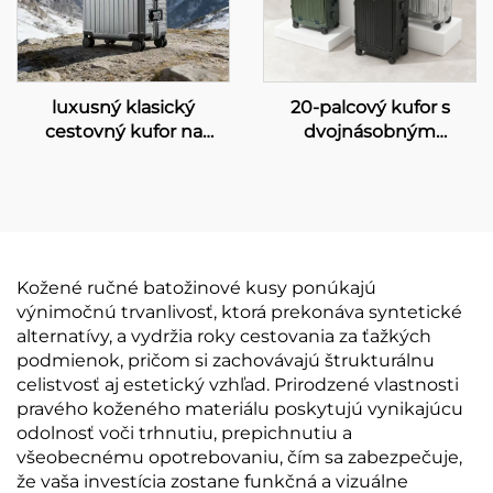
luxusný klasický
20-palcový kufor s
cestovný kufor na
dvojnásobným
prepravu do kabíny s
otváraním, z celého
rozmermi 20–28 palcov,
hliníka, tlačný kufor na
vyrobený celkom z
prepravu do kabíny, s
hliníka, trvanlivý kufor
predným otváracím
bez zipsu s kovovým
krytom, módnym
povrchom a
otočným kolieskom,
Kožené ručné batožinové kusy ponúkajú
uzamknutím TSA
úplne hliníková
výnimočnú trvanlivosť, ktorá prekonáva syntetické
batožina
alternatívy, a vydržia roky cestovania za ťažkých
podmienok, pričom si zachovávajú štrukturálnu
celistvosť aj estetický vzhľad. Prirodzené vlastnosti
pravého koženého materiálu poskytujú vynikajúcu
odolnosť voči trhnutiu, prepichnutiu a
všeobecnému opotrebovaniu, čím sa zabezpečuje,
že vaša investícia zostane funkčná a vizuálne