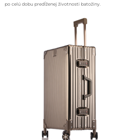
po celú dobu predĺženej životnosti batožiny.