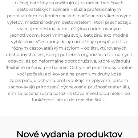
ručnej batožiny sa rozširujú aj za rámec tradičných
cestovateľských scénarií – slúžia profesionálnym
podnikateľom na konferenciách, nadšencom víkendových
výletov, medzinárodným cestovateľom, ktorí prechádzajú
viacerými destináciami, a štýlovo orientovaným
jednotlivcom, ktorí vnímajú svoju batožinu ako módné
vyhlásenie. Všestranný dizajn umožňuje prispôsobiť sa
rôznym cestovateľským štýlom – od štruktúrovaných
obchodných ciest, kde je potrebná organizácia formálnych
odevov, až po neformálne dobrodružstvá, ktoré vyžadujú
flexibilné riešenia pre balenie. Ochranné prostriedky odolné
voči počasiu aplikované na premium druhy kože
zabezpečujú ochranu proti vonkajším vplyvom, pričom
zachovávajú prirodzenú dýchavosť a pružnosť materiálu,
čím sa kožená ručná batožina stáva investíciou nielen do
funkčnosti, ale aj do trvalého štýlu.
Nové vydania produktov