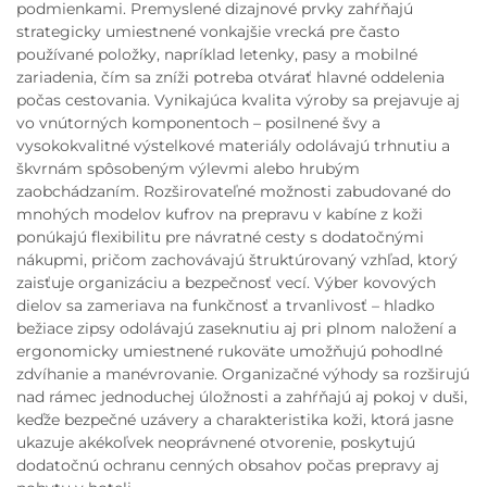
podmienkami. Premyslené dizajnové prvky zahŕňajú
strategicky umiestnené vonkajšie vrecká pre často
používané položky, napríklad letenky, pasy a mobilné
zariadenia, čím sa zníži potreba otvárať hlavné oddelenia
počas cestovania. Vynikajúca kvalita výroby sa prejavuje aj
vo vnútorných komponentoch – posilnené švy a
vysokokvalitné výstelkové materiály odolávajú trhnutiu a
škvrnám spôsobeným výlevmi alebo hrubým
zaobchádzaním. Rozširovateľné možnosti zabudované do
mnohých modelov kufrov na prepravu v kabíne z koži
ponúkajú flexibilitu pre návratné cesty s dodatočnými
nákupmi, pričom zachovávajú štruktúrovaný vzhľad, ktorý
zaisťuje organizáciu a bezpečnosť vecí. Výber kovových
dielov sa zameriava na funkčnosť a trvanlivosť – hladko
bežiace zipsy odolávajú zaseknutiu aj pri plnom naložení a
ergonomicky umiestnené rukoväte umožňujú pohodlné
zdvíhanie a manévrovanie. Organizačné výhody sa rozširujú
nad rámec jednoduchej úložnosti a zahŕňajú aj pokoj v duši,
keďže bezpečné uzávery a charakteristika koži, ktorá jasne
ukazuje akékoľvek neoprávnené otvorenie, poskytujú
dodatočnú ochranu cenných obsahov počas prepravy aj