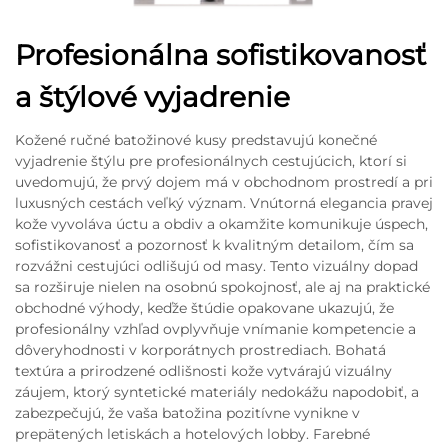
Profesionálna sofistikovanosť
a štýlové vyjadrenie
Kožené ručné batožinové kusy predstavujú konečné
vyjadrenie štýlu pre profesionálnych cestujúcich, ktorí si
uvedomujú, že prvý dojem má v obchodnom prostredí a pri
luxusných cestách veľký význam. Vnútorná elegancia pravej
kože vyvoláva úctu a obdiv a okamžite komunikuje úspech,
sofistikovanosť a pozornosť k kvalitným detailom, čím sa
rozvážni cestujúci odlišujú od masy. Tento vizuálny dopad
sa rozširuje nielen na osobnú spokojnosť, ale aj na praktické
obchodné výhody, keďže štúdie opakovane ukazujú, že
profesionálny vzhľad ovplyvňuje vnímanie kompetencie a
dôveryhodnosti v korporátnych prostrediach. Bohatá
textúra a prirodzené odlišnosti kože vytvárajú vizuálny
záujem, ktorý syntetické materiály nedokážu napodobiť, a
zabezpečujú, že vaša batožina pozitívne vynikne v
prepätených letiskách a hotelových lobby. Farebné