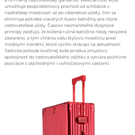
umožňuje bezproblémový prechod od schôdzok v
riaditeľskej miestnosti až po víkendové výlety, čím sa
eliminuje potreba viacerých kusov batožiny pre rôzne
cestovateľské účely. Časovo nezmeniteľné dizajnové
princípy zaisťujú, že kožená ručná batožina nikdy nevyzerá
zastarano, a tým chránia vašu štýlovú investíciu pred
módnymi trendmi, ktoré rýchlo strácajú na aktuálnosti.
Taktická pohoda kvalitnej kože pridáva zmyslovú
spokojnosť do cestovateľského zážitku a vytvára pozitívne
asociácie s obchodnými i voľnočasovými cestami.