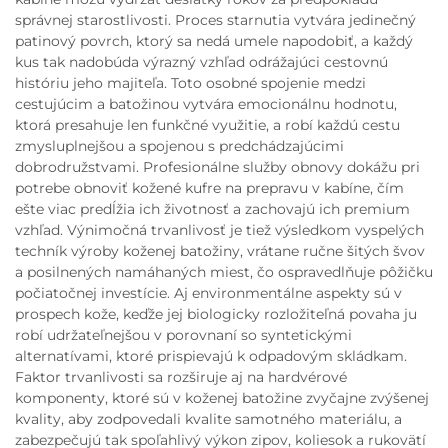
správnej starostlivosti. Proces starnutia vytvára jedinečný
patinový povrch, ktorý sa nedá umele napodobiť, a každý
kus tak nadobúda výrazný vzhľad odrážajúci cestovnú
históriu jeho majiteľa. Toto osobné spojenie medzi
cestujúcim a batožinou vytvára emocionálnu hodnotu,
ktorá presahuje len funkčné využitie, a robí každú cestu
zmysluplnejšou a spojenou s predchádzajúcimi
dobrodružstvami. Profesionálne služby obnovy dokážu pri
potrebe obnoviť kožené kufre na prepravu v kabíne, čím
ešte viac predĺžia ich životnosť a zachovajú ich premium
vzhľad. Výnimočná trvanlivosť je tiež výsledkom vyspelých
techník výroby koženej batožiny, vrátane ručne šitých švov
a posilnených namáhaných miest, čo ospravedlňuje pôžičku
počiatočnej investície. Aj environmentálne aspekty sú v
prospech kože, keďže jej biologicky rozložiteľná povaha ju
robí udržateľnejšou v porovnaní so syntetickými
alternatívami, ktoré prispievajú k odpadovým skládkam.
Faktor trvanlivosti sa rozširuje aj na hardvérové
komponenty, ktoré sú v koženej batožine zvyčajne zvýšenej
kvality, aby zodpovedali kvalite samotného materiálu, a
zabezpečujú tak spoľahlivý výkon zipov, koliesok a rukovätí