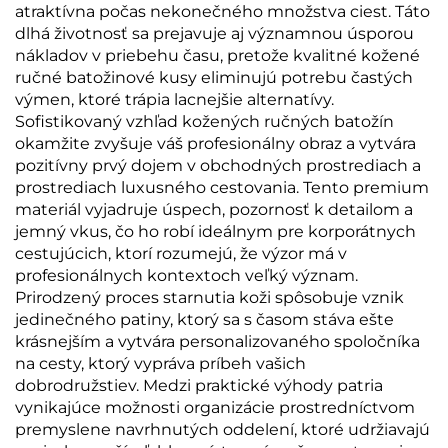
atraktívna počas nekonečného množstva ciest. Táto
dlhá životnosť sa prejavuje aj významnou úsporou
nákladov v priebehu času, pretože kvalitné kožené
ručné batožinové kusy eliminujú potrebu častých
výmen, ktoré trápia lacnejšie alternatívy.
Sofistikovaný vzhľad kožených ručných batožín
okamžite zvyšuje váš profesionálny obraz a vytvára
pozitívny prvý dojem v obchodných prostrediach a
prostrediach luxusného cestovania. Tento premium
materiál vyjadruje úspech, pozornosť k detailom a
jemný vkus, čo ho robí ideálnym pre korporátnych
cestujúcich, ktorí rozumejú, že výzor má v
profesionálnych kontextoch veľký význam.
Prirodzený proces starnutia koži spôsobuje vznik
jedinečného patiny, ktorý sa s časom stáva ešte
krásnejším a vytvára personalizovaného spoločníka
na cesty, ktorý vypráva príbeh vašich
dobrodružstiev. Medzi praktické výhody patria
vynikajúce možnosti organizácie prostredníctvom
premyslene navrhnutých oddelení, ktoré udržiavajú