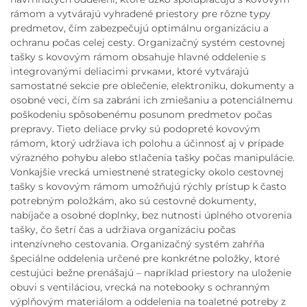
rámom a vytvárajú vyhradené priestory pre rôzne typy
predmetov, čím zabezpečujú optimálnu organizáciu a
ochranu počas celej cesty. Organizačný systém cestovnej
tašky s kovovým rámom obsahuje hlavné oddelenie s
integrovanými deliacimi prvками, ktoré vytvárajú
samostatné sekcie pre oblečenie, elektroniku, dokumenty a
osobné veci, čím sa zabráni ich zmiešaniu a potenciálnemu
poškodeniu spôsobenému posunom predmetov počas
prepravy. Tieto deliace prvky sú podopreté kovovým
rámom, ktorý udržiava ich polohu a účinnosť aj v prípade
výrazného pohybu alebo stlačenia tašky počas manipulácie.
Vonkajšie vrecká umiestnené strategicky okolo cestovnej
tašky s kovovým rámom umožňujú rýchly prístup k často
potrebným položkám, ako sú cestovné dokumenty,
nabíjače a osobné doplnky, bez nutnosti úplného otvorenia
tašky, čo šetrí čas a udržiava organizáciu počas
intenzívneho cestovania. Organizačný systém zahŕňa
špeciálne oddelenia určené pre konkrétne položky, ktoré
cestujúci bežne prenášajú – napríklad priestory na uloženie
obuvi s ventiláciou, vrecká na notebooky s ochranným
výplňovým materiálom a oddelenia na toaletné potreby z