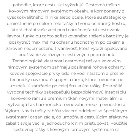
pohodlie, ktoré cestujúci vyžadujú. Cestovná taška s
kovovým rámovým systémom obsahuje komponenty z
vysokokvalitného hliníka alebo ocele, ktoré sú strategicky
umiestnené po celom tele tašky a tvoria ochranný kostru,
ktorá chráni vaše veci pred náročnosťami cestovania.
Hlavnou funkciou tohto sofistikovaného riešenia batožiny je
poskytnúť maximálnu ochranu hodnotným položkám a
zároveň neobmedzenú trvanlivosť, ktorá vydrží opakované
používanie za rôznych cestovných podmienok.
Technologické vlastnosti cestovnej tašky s kovovým
rámovým systémom zahŕňajú posilnené rohové ochrany,
kovové spojovacie prvky odolné voči nárazom a presne
technicky navrhnuté spojenia rámu, ktoré rovnomerne
rozdeľujú zaťaženie po celej štruktúre tašky. Pokročilé
výrobné techniky zabezpečujú bezproblémovú integráciu
kovového rámu s premium tkaninovými materiálmi a
vytvárajú tak harmonickú rovnováhu medzi pevnosťou a
štýlom. Návrh tašky zahŕňa viacero oddelení so špeciálnymi
systémami organizácie, čo umožňuje cestujúcim efektívne
zabaliť svoje veci a jednoducho k nim pristupovať. Použitie
cestovnej tašky s kovovým rámovým systémom sa