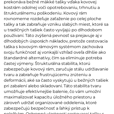
prekonáva bežné mäkké tašky vďaka kovovej
kostrám odolnej voči opotrebovaniu, trhnutiu a
štrukturálnemu poškodeniu. Kovový rám
rovnomerne rozdeľuje zaťaženie po celej ploche
tašky a tak zabraňuje vzniku slabých miest, ktoré sa
u tradičných tašiek často vyvíjajú po dlhodobom
používaní. Táto zvýšená pevnosť sa prejavuje aj v
dlhodobých úsporách nákladov, pretože cestovacia
taška s kovovým rámovým systémom zachováva
svoju funkčnosť aj vonkajší vzhľad oveľa dlhšie ako
štandardné alternatívy, čím sa eliminuje potreba
častej výmeny. Štrukturálna stabilita, ktorú
zabezpečuje kovový rám, zaručuje stálu udržiavanie
tvaru a zabraňuje frustrujúcemu zrúteniu a
deformácii, aké sa často vyskytujú u bežných tašiek
pri zabalení alebo skladovaní. Táto stabilita tvaru
umožňuje efektívnejšie balenie, čo vám umožní
maximalizovať kapacitu úložného priestoru a
zároveň udržať organizované oddelenia, ktoré
zabezpečujú bezpečnosť a ľahký prístup k
položkám. Ochranné vlastnosti cestovacej tašky s