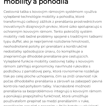
mobility a pohodlia
Cestovná taška s kovovým rámovým systémom využíva
vylepšené technológie mobility a pohodlia, ktoré
transformujú celkový zážitok z prenášania prostredníctvom
inovatívnych dizajnových prvkov, ktoré úzko spolupracujú s
ochranným kovovým rámom. Tento pokročilý systém
mobility rieši bežné problémy spojené s tradičnými taškami
typu duffel, ako je nepríjemné rozloženie hmotnosti,
neohodnotené polohy pri prenášaní a konštrukčné
nedostatky spôsobujúce únavu, čo komplikuje a
znepriemčuje dlhodobé prenášanie pre cestujúcich.
Vylepšené funkcie mobility cestovnej tašky s kovovým
rámom zahŕňajú ergonomicky navrhnuté rukoväte s
podložkou z pamäťovej peny, ktorá rovnomerne rozdeľuje
tlak po celej ploche uchopenia, čím sa zníži únavnosť rúk
počas dlhodobého prenášania a zároveň sa zabezpečí pevná
kontrola nad pohybom tašky. Viacnásobné možnosti
prenášania sa bezproblémovo integrujú s kovovým rámom
a ponúkajú prepojiteľnú funkčnosť, ktorá umožňuje
používateľom prepínať sa medzi prenášaním v ruke,
prenášaním cez pleť a nosením v štýle batohu v závislosti