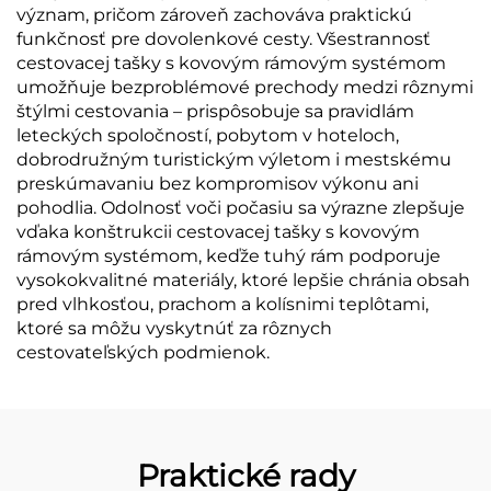
význam, pričom zároveň zachováva praktickú
funkčnosť pre dovolenkové cesty. Všestrannosť
cestovacej tašky s kovovým rámovým systémom
umožňuje bezproblémové prechody medzi rôznymi
štýlmi cestovania – prispôsobuje sa pravidlám
leteckých spoločností, pobytom v hoteloch,
dobrodružným turistickým výletom i mestskému
preskúmavaniu bez kompromisov výkonu ani
pohodlia. Odolnosť voči počasiu sa výrazne zlepšuje
vďaka konštrukcii cestovacej tašky s kovovým
rámovým systémom, keďže tuhý rám podporuje
vysokokvalitné materiály, ktoré lepšie chránia obsah
pred vlhkosťou, prachom a kolísnimi teplôtami,
ktoré sa môžu vyskytnúť za rôznych
cestovateľských podmienok.
Praktické rady