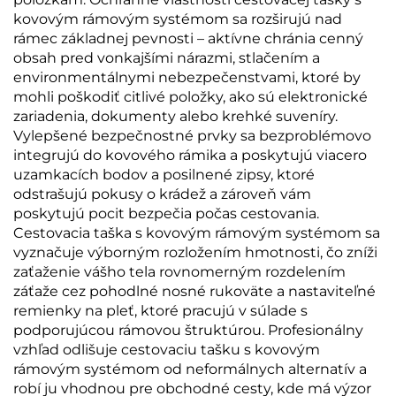
kovovým rámovým systémom sa rozširujú nad
rámec základnej pevnosti – aktívne chránia cenný
obsah pred vonkajšími nárazmi, stlačením a
environmentálnymi nebezpečenstvami, ktoré by
mohli poškodiť citlivé položky, ako sú elektronické
zariadenia, dokumenty alebo krehké suveníry.
Vylepšené bezpečnostné prvky sa bezproblémovo
integrujú do kovového rámika a poskytujú viacero
uzamkacích bodov a posilnené zipsy, ktoré
odstrašujú pokusy o krádež a zároveň vám
poskytujú pocit bezpečia počas cestovania.
Cestovacia taška s kovovým rámovým systémom sa
vyznačuje výborným rozložením hmotnosti, čo zníži
zaťaženie vášho tela rovnomerným rozdelením
záťaže cez pohodlné nosné rukoväte a nastaviteľné
remienky na pleť, ktoré pracujú v súlade s
podporujúcou rámovou štruktúrou. Profesionálny
vzhľad odlišuje cestovaciu tašku s kovovým
rámovým systémom od neformálnych alternatív a
robí ju vhodnou pre obchodné cesty, kde má výzor