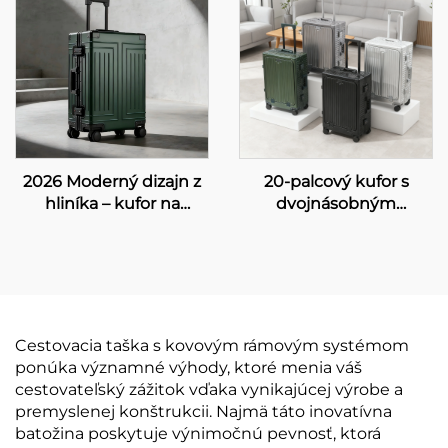
dizajnom pre
pevným hliníkovým
podnikové cestovanie
kufrom na prepravu do
kabíny
2026 Moderný dizajn z
20-palcový kufor s
hliníka – kufor na
dvojnásobným
prepravu do kabíny, 20
otváraním, z celého
palcov, trvanlivý
hliníka, tlačný kufor na
valčekový kufor s
prepravu do kabíny, s
uzámkou TSA,
predným otváracím
obchodný kufor z kovu
krytom, módnym
otočným kolieskom,
Cestovacia taška s kovovým rámovým systémom
úplne hliníková
ponúka významné výhody, ktoré menia váš
batožina
cestovateľský zážitok vďaka vynikajúcej výrobe a
premyslenej konštrukcii. Najmä táto inovatívna
batožina poskytuje výnimočnú pevnosť, ktorá