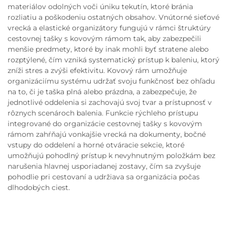
materiálov odolných voči úniku tekutín, ktoré bránia
rozliatiu a poškodeniu ostatných obsahov. Vnútorné sieťové
vrecká a elastické organizátory fungujú v rámci štruktúry
cestovnej tašky s kovovým rámom tak, aby zabezpečili
menšie predmety, ktoré by inak mohli byť stratene alebo
rozptýlené, čím vzniká systematický prístup k baleniu, ktorý
zníži stres a zvýši efektivitu. Kovový rám umožňuje
organizáciímu systému udržať svoju funkčnosť bez ohľadu
na to, či je taška plná alebo prázdna, a zabezpečuje, že
jednotlivé oddelenia si zachovajú svoj tvar a prístupnosť v
rôznych scenároch balenia. Funkcie rýchleho prístupu
integrované do organizácie cestovnej tašky s kovovým
rámom zahŕňajú vonkajšie vrecká na dokumenty, bočné
vstupy do oddelení a horné otváracie sekcie, ktoré
umožňujú pohodlný prístup k nevyhnutným položkám bez
narušenia hlavnej usporiadanej zostavy, čím sa zvyšuje
pohodlie pri cestovaní a udržiava sa organizácia počas
dlhodobých ciest.