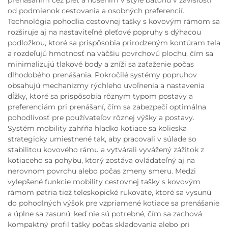
od podmienok cestovania a osobných preferencií.
Technológia pohodlia cestovnej tašky s kovovým rámom sa
rozširuje aj na nastaviteľné pleťové popruhy s dýhacou
podložkou, ktoré sa prispôsobia prirodzeným kontúram tela
a rozdeľujú hmotnosť na väčšiu povrchovú plochu, čím sa
minimalizujú tlakové body a zníži sa zaťaženie počas
dlhodobého prenášania. Pokročilé systémy popruhov
obsahujú mechanizmy rýchleho uvoľnenia a nastavenia
dĺžky, ktoré sa prispôsobia rôznym typom postavy a
preferenciám pri prenášaní, čím sa zabezpečí optimálna
pohodlivosť pre používateľov rôznej výšky a postavy.
Systém mobility zahŕňa hladko kotiace sa kolieska
strategicky umiestnené tak, aby pracovali v súlade so
stabilitou kovového rámu a vytvárali vyvážený zážitok z
kotiaceho sa pohybu, ktorý zostáva ovládateľný aj na
nerovnom povrchu alebo počas zmeny smeru. Medzi
vylepšené funkcie mobility cestovnej tašky s kovovým
rámom patria tiež teleskopické rukoväte, ktoré sa vysunú
do pohodlných výšok pre vzpriamené kotiace sa prenášanie
a úplne sa zasunú, keď nie sú potrebné, čím sa zachová
kompaktný profil tašky počas skladovania alebo pri