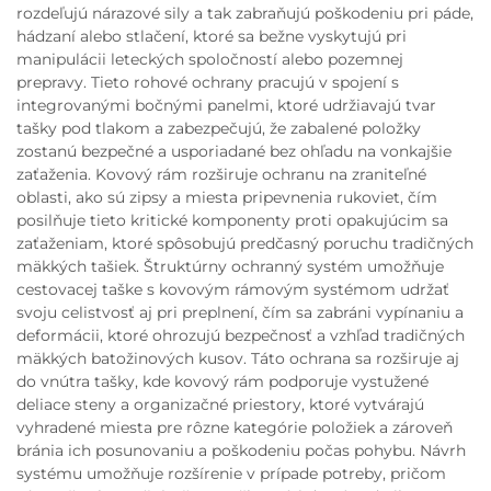
rozdeľujú nárazové sily a tak zabraňujú poškodeniu pri páde,
hádzaní alebo stlačení, ktoré sa bežne vyskytujú pri
manipulácii leteckých spoločností alebo pozemnej
prepravy. Tieto rohové ochrany pracujú v spojení s
integrovanými bočnými panelmi, ktoré udržiavajú tvar
tašky pod tlakom a zabezpečujú, že zabalené položky
zostanú bezpečné a usporiadané bez ohľadu na vonkajšie
zaťaženia. Kovový rám rozširuje ochranu na zraniteľné
oblasti, ako sú zipsy a miesta pripevnenia rukoviet, čím
posilňuje tieto kritické komponenty proti opakujúcim sa
zaťaženiam, ktoré spôsobujú predčasný poruchu tradičných
mäkkých tašiek. Štruktúrny ochranný systém umožňuje
cestovacej taške s kovovým rámovým systémom udržať
svoju celistvosť aj pri preplnení, čím sa zabráni vypínaniu a
deformácii, ktoré ohrozujú bezpečnosť a vzhľad tradičných
mäkkých batožinových kusov. Táto ochrana sa rozširuje aj
do vnútra tašky, kde kovový rám podporuje vystužené
deliace steny a organizačné priestory, ktoré vytvárajú
vyhradené miesta pre rôzne kategórie položiek a zároveň
bránia ich posunovaniu a poškodeniu počas pohybu. Návrh
systému umožňuje rozšírenie v prípade potreby, pričom