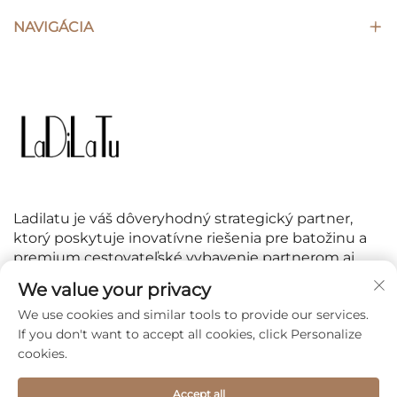
NAVIGÁCIA
Ladilatu je váš dôveryhodný strategický partner,
ktorý poskytuje inovatívne riešenia pre batožinu a
premium cestovateľské vybavenie partnerom aj
zákazníkom po celom svete.
We value your privacy
We use cookies and similar tools to provide our services.
SLEDUJTE NÁS
If you don't want to accept all cookies, click Personalize
cookies.
Accept all