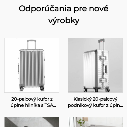
Odporúčania pre nové
výrobky
20-palcový kufor z
Klasický 20-palcový
úplne hliníka s TSA
podnikový kufor z úplne
zámkom, univerzálnymi
hliníka, sada hliníkových
kolieskami a
kufrov s TSA zámkom,
minimalistickým
360° kolieskami a