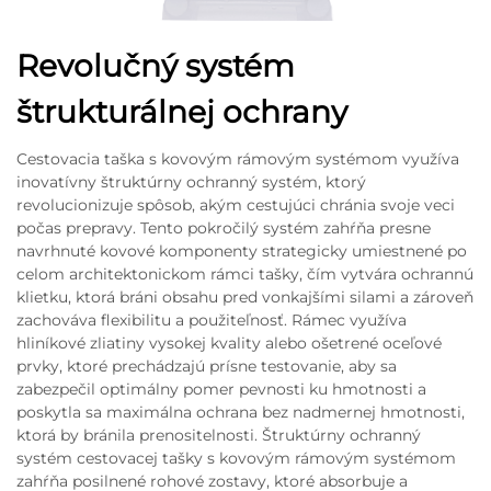
Revolučný systém
štrukturálnej ochrany
Cestovacia taška s kovovým rámovým systémom využíva
inovatívny štruktúrny ochranný systém, ktorý
revolucionizuje spôsob, akým cestujúci chránia svoje veci
počas prepravy. Tento pokročilý systém zahŕňa presne
navrhnuté kovové komponenty strategicky umiestnené po
celom architektonickom rámci tašky, čím vytvára ochrannú
klietku, ktorá bráni obsahu pred vonkajšími silami a zároveň
zachováva flexibilitu a použiteľnosť. Rámec využíva
hliníkové zliatiny vysokej kvality alebo ošetrené oceľové
prvky, ktoré prechádzajú prísne testovanie, aby sa
zabezpečil optimálny pomer pevnosti ku hmotnosti a
poskytla sa maximálna ochrana bez nadmernej hmotnosti,
ktorá by bránila prenositelnosti. Štruktúrny ochranný
systém cestovacej tašky s kovovým rámovým systémom
zahŕňa posilnené rohové zostavy, ktoré absorbuje a