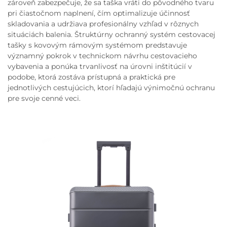
zároveň zabezpečuje, že sa taška vráti do pôvodného tvaru
pri čiastočnom naplnení, čím optimalizuje účinnosť
skladovania a udržiava profesionálny vzhľad v rôznych
situáciách balenia. Štruktúrny ochranný systém cestovacej
tašky s kovovým rámovým systémom predstavuje
významný pokrok v technickom návrhu cestovacieho
vybavenia a ponúka trvanlivosť na úrovni inštitúcií v
podobe, ktorá zostáva prístupná a praktická pre
jednotlivých cestujúcich, ktorí hľadajú výnimočnú ochranu
pre svoje cenné veci.