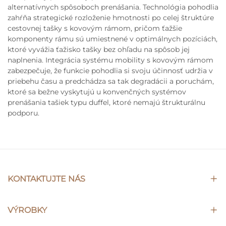
alternatívnych spôsoboch prenášania. Technológia pohodlia
zahŕňa strategické rozloženie hmotnosti po celej štruktúre
cestovnej tašky s kovovým rámom, pričom ťažšie
komponenty rámu sú umiestnené v optimálnych pozíciách,
ktoré vyvážia ťažisko tašky bez ohľadu na spôsob jej
naplnenia. Integrácia systému mobility s kovovým rámom
zabezpečuje, že funkcie pohodlia si svoju účinnosť udržia v
priebehu času a predchádza sa tak degradácii a poruchám,
ktoré sa bežne vyskytujú u konvenčných systémov
prenášania tašiek typu duffel, ktoré nemajú štrukturálnu
podporu.
KONTAKTUJTE NÁS
VÝROBKY