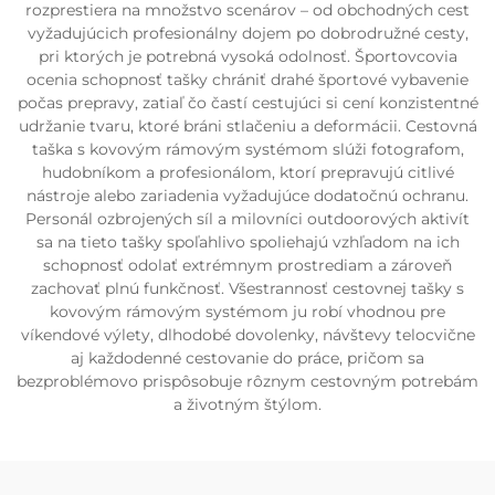
rozprestiera na množstvo scenárov – od obchodných cest
vyžadujúcich profesionálny dojem po dobrodružné cesty,
pri ktorých je potrebná vysoká odolnosť. Športovcovia
ocenia schopnosť tašky chrániť drahé športové vybavenie
počas prepravy, zatiaľ čo častí cestujúci si cení konzistentné
udržanie tvaru, ktoré bráni stlačeniu a deformácii. Cestovná
taška s kovovým rámovým systémom slúži fotografom,
hudobníkom a profesionálom, ktorí prepravujú citlivé
nástroje alebo zariadenia vyžadujúce dodatočnú ochranu.
Personál ozbrojených síl a milovníci outdoorových aktivít
sa na tieto tašky spoľahlivo spoliehajú vzhľadom na ich
schopnosť odolať extrémnym prostrediam a zároveň
zachovať plnú funkčnosť. Všestrannosť cestovnej tašky s
kovovým rámovým systémom ju robí vhodnou pre
víkendové výlety, dlhodobé dovolenky, návštevy telocvične
aj každodenné cestovanie do práce, pričom sa
bezproblémovo prispôsobuje rôznym cestovným potrebám
a životným štýlom.