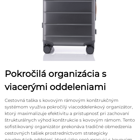
Pokročilá organizácia s
viacerými oddeleniami
Cestovná taška s kovovým rámovým konštrukčným
systémom využíva pokročilý viacoddelenkový organizátor,
ktorý maximalizuje efektivitu a prístupnosť pri zachovaní
štrukturálnych výhod konštrukcie s kovovým rámom. Tento
sofistikovaný organizátor prekonáva tradičné obmedzenia
cestovných tašiek prostredníctvom strategicky
navrhnutých oddelení, ktoré úzko spolupracujú s kovovým