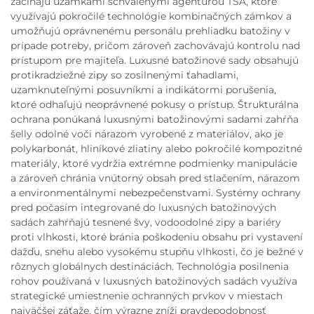
začínajú uzámkami schválenými agentúrou TSA, ktoré
využívajú pokročilé technológie kombinačných zámkov a
umožňujú oprávnenému personálu prehliadku batožiny v
prípade potreby, pričom zároveň zachovávajú kontrolu nad
prístupom pre majiteľa. Luxusné batožinové sady obsahujú
protikradziežné zipy so zosilnenými ťahadlami,
uzamknuteľnými posuvníkmi a indikátormi porušenia,
ktoré odhaľujú neoprávnené pokusy o prístup. Štrukturálna
ochrana ponúkaná luxusnými batožinovými sadami zahŕňa
šelly odolné voči nárazom vyrobené z materiálov, ako je
polykarbonát, hliníkové zliatiny alebo pokročilé kompozitné
materiály, ktoré vydržia extrémne podmienky manipulácie
a zároveň chránia vnútorný obsah pred stlačením, nárazom
a environmentálnymi nebezpečenstvami. Systémy ochrany
pred počasím integrované do luxusných batožinových
sadách zahŕňajú tesnené švy, vodoodolné zipy a bariéry
proti vlhkosti, ktoré bránia poškodeniu obsahu pri vystavení
dažďu, snehu alebo vysokému stupňu vlhkosti, čo je bežné v
rôznych globálnych destináciách. Technológia posilnenia
rohov používaná v luxusných batožinových sadách využíva
strategické umiestnenie ochranných prvkov v miestach
najväčšej záťaže, čím výrazne zníži pravdepodobnosť