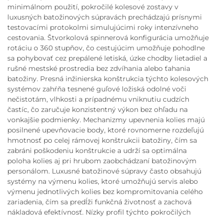
minimálnom použití, pokročilé kolesové zostavy v
luxusných batožinových súpravách prechádzajú prísnymi
testovacími protokolmi simulujúcimi roky intenzívneho
cestovania. Štvorkolová spinnerová konfigurácia umožňuje
rotáciu o 360 stupňov, čo cestujúcim umožňuje pohodlne
sa pohybovať cez prepálené letiská, úzke chodby lietadiel a
rušné mestské prostredia bez zdvíhania alebo ťahania
batožiny. Presná inžinierska konštrukcia týchto kolesových
systémov zahŕňa tesnené guľové ložiská odolné voči
nečistotám, vlhkosti a prípadnému vniknutiu cudzích
častíc, čo zaručuje konzistentný výkon bez ohľadu na
vonkajšie podmienky. Mechanizmy upevnenia kolies majú
posilnené upevňovacie body, ktoré rovnomerne rozdeľujú
hmotnosť po celej rámovej konštrukcii batožiny, čím sa
zabráni poškodeniu konštrukcie a udrží sa optimálna
poloha kolies aj pri hrubom zaobchádzaní batožinovým
personálom. Luxusné batožinové súpravy často obsahujú
systémy na výmenu kolies, ktoré umožňujú servis alebo
výmenu jednotlivých kolies bez kompromitovania celého
zariadenia, čím sa predĺži funkčná životnosť a zachová
nákladová efektívnosť. Nízky profil týchto pokročilých