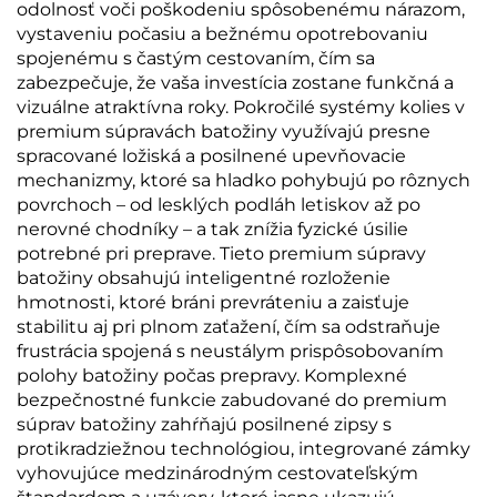
odolnosť voči poškodeniu spôsobenému nárazom,
vystaveniu počasiu a bežnému opotrebovaniu
spojenému s častým cestovaním, čím sa
zabezpečuje, že vaša investícia zostane funkčná a
vizuálne atraktívna roky. Pokročilé systémy kolies v
premium súpravách batožiny využívajú presne
spracované ložiská a posilnené upevňovacie
mechanizmy, ktoré sa hladko pohybujú po rôznych
povrchoch – od lesklých podláh letiskov až po
nerovné chodníky – a tak znížia fyzické úsilie
potrebné pri preprave. Tieto premium súpravy
batožiny obsahujú inteligentné rozloženie
hmotnosti, ktoré bráni prevráteniu a zaisťuje
stabilitu aj pri plnom zaťažení, čím sa odstraňuje
frustrácia spojená s neustálym prispôsobovaním
polohy batožiny počas prepravy. Komplexné
bezpečnostné funkcie zabudované do premium
súprav batožiny zahŕňajú posilnené zipsy s
protikradziežnou technológiou, integrované zámky
vyhovujúce medzinárodným cestovateľským