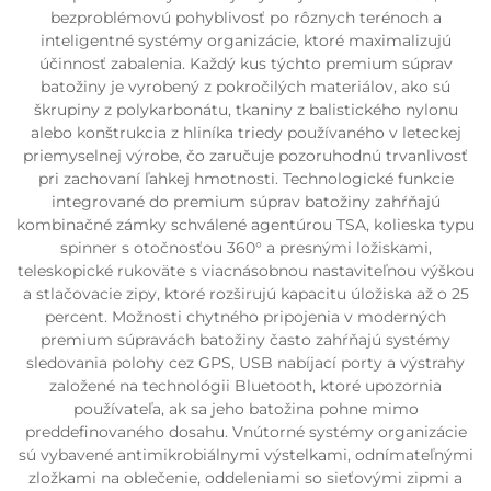
bezproblémovú pohyblivosť po rôznych terénoch a
inteligentné systémy organizácie, ktoré maximalizujú
účinnosť zabalenia. Každý kus týchto premium súprav
batožiny je vyrobený z pokročilých materiálov, ako sú
škrupiny z polykarbonátu, tkaniny z balistického nylonu
alebo konštrukcia z hliníka triedy používaného v leteckej
priemyselnej výrobe, čo zaručuje pozoruhodnú trvanlivosť
pri zachovaní ľahkej hmotnosti. Technologické funkcie
integrované do premium súprav batožiny zahŕňajú
kombinačné zámky schválené agentúrou TSA, kolieska typu
spinner s otočnosťou 360° a presnými ložiskami,
teleskopické rukoväte s viacnásobnou nastaviteľnou výškou
a stlačovacie zipy, ktoré rozširujú kapacitu úložiska až o 25
percent. Možnosti chytného pripojenia v moderných
premium súpravách batožiny často zahŕňajú systémy
sledovania polohy cez GPS, USB nabíjací porty a výstrahy
založené na technológii Bluetooth, ktoré upozornia
používateľa, ak sa jeho batožina pohne mimo
preddefinovaného dosahu. Vnútorné systémy organizácie
sú vybavené antimikrobiálnymi výstelkami, odnímateľnými
zložkami na oblečenie, oddeleniami so sieťovými zipmi a