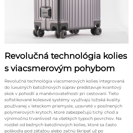
Revolučná technológia kolies
s viacsmerovým pohybom
Revolučná technológia viacsmerových kolies integrovaná
do luxusných batožinových súprav predstavuje kvantový
skok v pohodlí a manévrovateľnosti pri cestovaní. Tieto
sofistikované kolesové systémy využívajú ložiská kvality
používanej v leteckom priemysle, uzavreté v posilnených
polymerových krytoch, ktoré zabezpečujú tichý chod a
výnimočnú trvanlivosť na všetkých typoch povrchov. Na
rozdiel od bežných batožinových kolies, ktoré sa často
poškodia pod záťažou alebo začnú škrípať už po