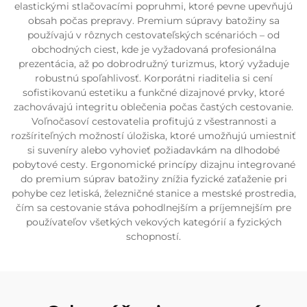
elastickými stlačovacími popruhmi, ktoré pevne upevňujú
obsah počas prepravy. Premium súpravy batožiny sa
používajú v rôznych cestovateľských scénarióch – od
obchodných ciest, kde je vyžadovaná profesionálna
prezentácia, až po dobrodružný turizmus, ktorý vyžaduje
robustnú spoľahlivosť. Korporátni riaditelia si cení
sofistikovanú estetiku a funkčné dizajnové prvky, ktoré
zachovávajú integritu oblečenia počas častých cestovanie.
Voľnočasoví cestovatelia profitujú z všestrannosti a
rozšíriteľných možností úložiska, ktoré umožňujú umiestniť
si suveníry alebo vyhovieť požiadavkám na dlhodobé
pobytové cesty. Ergonomické princípy dizajnu integrované
do premium súprav batožiny znížia fyzické zaťaženie pri
pohybe cez letiská, železničné stanice a mestské prostredia,
čím sa cestovanie stáva pohodlnejším a príjemnejším pre
používateľov všetkých vekových kategórií a fyzických
schopností.