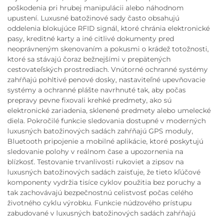
poškodenia pri hrubej manipulácii alebo náhodnom
upustení. Luxusné batožinové sady často obsahujú
oddelenia blokujúce RFID signál, ktoré chránia elektronické
pasy, kreditné karty a iné citlivé dokumenty pred
neoprávneným skenovaním a pokusmi o krádež totožnosti,
ktoré sa stávajú čoraz bežnejšími v prepätených
cestovateľských prostrediach. Vnútorné ochranné systémy
zahŕňajú pohltivé penové dosky, nastaviteľné upevňovacie
systémy a ochranné plášte navrhnuté tak, aby počas
prepravy pevne fixovali krehké predmety, ako sú
elektronické zariadenia, sklenené predmety alebo umelecké
diela. Pokročilé funkcie sledovania dostupné v moderných
luxusných batožinových sadách zahŕňajú GPS moduly,
Bluetooth pripojenie a mobilné aplikácie, ktoré poskytujú
sledovanie polohy v reálnom čase a upozornenia na
blízkosť. Testovanie trvanlivosti rukoviet a zipsov na
luxusných batožinových sadách zaisťuje, že tieto kľúčové
komponenty vydržia tisíce cyklov použitia bez poruchy a
tak zachovávajú bezpečnostnú celistvosť počas celého
životného cyklu výrobku. Funkcie núdzového prístupu
zabudované v luxusných batožinových sadách zahŕňajú