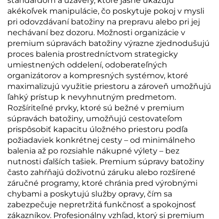
štandardom a uzávery, ktoré jasne ukazujú
akékoľvek manipulácie, čo poskytuje pokoj v mysli
pri odovzdávaní batožiny na prepravu alebo pri jej
nechávaní bez dozoru. Možnosti organizácie v
premium súpravách batožiny výrazne zjednodušujú
proces balenia prostredníctvom strategicky
umiestnených oddelení, odoberateľných
organizátorov a kompresných systémov, ktoré
maximalizujú využitie priestoru a zároveň umožňujú
ľahký prístup k nevyhnutným predmetom.
Rozšíriteľné prvky, ktoré sú bežné v premium
súpravách batožiny, umožňujú cestovateľom
prispôsobiť kapacitu úložného priestoru podľa
požiadaviek konkrétnej cesty – od minimálneho
balenia až po rozsiahle nákupné výlety – bez
nutnosti ďalších tašiek. Premium súpravy batožiny
často zahŕňajú doživotnú záruku alebo rozšírené
záručné programy, ktoré chránia pred výrobnými
chybami a poskytujú služby opravy, čím sa
zabezpečuje nepretržitá funkčnosť a spokojnosť
zákazníkov. Profesionálny vzhľad, ktorý si premium