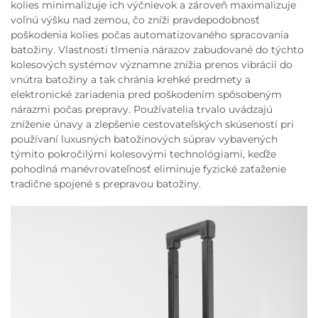
kolies minimalizuje ich výčnievok a zároveň maximalizuje
voľnú výšku nad zemou, čo zníži pravdepodobnosť
poškodenia kolies počas automatizovaného spracovania
batožiny. Vlastnosti tlmenia nárazov zabudované do týchto
kolesových systémov významne znížia prenos vibrácií do
vnútra batožiny a tak chránia krehké predmety a
elektronické zariadenia pred poškodením spôsobeným
nárazmi počas prepravy. Používatelia trvalo uvádzajú
zníženie únavy a zlepšenie cestovateľských skúseností pri
používaní luxusných batožinových súprav vybavených
týmito pokročilými kolesovými technológiami, keďže
pohodlná manévrovateľnosť eliminuje fyzické zaťaženie
tradične spojené s prepravou batožiny.