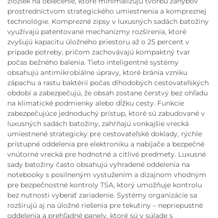
zložiek na oblečenie, ktoré minimalizujú tvorbu záhybov
prostredníctvom strategického umiestnenia a kompreznej
technológie. Komprezné zipsy v luxusných sadách batožiny
využívajú patentované mechanizmy rozšírenia, ktoré
zvyšujú kapacitu úložného priestoru až o 25 percent v
prípade potreby, pričom zachovávajú kompaktný tvar
počas bežného balenia. Tieto inteligentné systémy
obsahujú antimikrobiálne úpravy, ktoré bránia vzniku
zápachu a rastu baktérií počas dlhodobých cestovateľských
období a zabezpečujú, že obsah zostane čerstvý bez ohľadu
na klimatické podmienky alebo dĺžku cesty. Funkcie
zabezpečujúce jednoduchý prístup, ktoré sú zabudované v
luxusných sadách batožiny, zahŕňajú vonkajšie vrecká
umiestnené strategicky pre cestovateľské doklady, rýchle
prístupné oddelenia pre elektroniku a nabíjače a bezpečné
vnútorné vrecká pre hodnotné a citlivé predmety. Luxusné
sady batožiny často obsahujú vyhradené oddelenia na
notebooky s posilneným vystužením a dizajnom vhodným
pre bezpečnostné kontroly TSA, ktorý umožňuje kontrolu
bez nutnosti vyberať zariadenie. Systémy organizácie sa
rozširujú aj na úložné riešenia pre tekutiny – nepriepustné
oddelenia a prehľadné panely, ktoré sú v súlade s