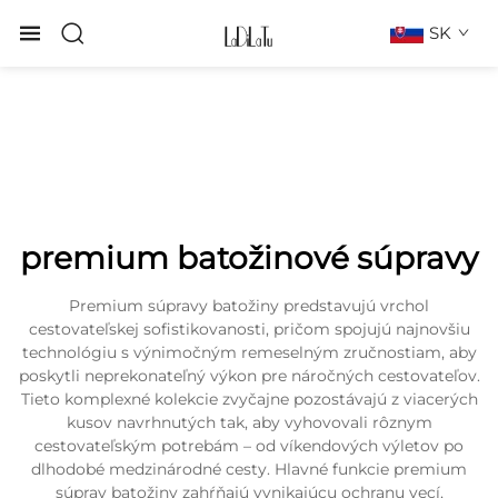
SK
premium batožinové súpravy
Premium súpravy batožiny predstavujú vrchol
cestovateľskej sofistikovanosti, pričom spojujú najnovšiu
technológiu s výnimočným remeselným zručnostiam, aby
poskytli neprekonateľný výkon pre náročných cestovateľov.
Tieto komplexné kolekcie zvyčajne pozostávajú z viacerých
kusov navrhnutých tak, aby vyhovovali rôznym
cestovateľským potrebám – od víkendových výletov po
dlhodobé medzinárodné cesty. Hlavné funkcie premium
súprav batožiny zahŕňajú vynikajúcu ochranu vecí,