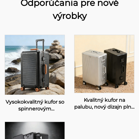
Odporúčania pre nové
výrobky
Kvalitný kufor na
Vysokokvalitný kufor so
palubu, nový dizajn plne
spinnerovým
hliníkového kufra s
podvozkom a novým
brzdovými rotačnými
dizajnom z PC materiálu
kolieskami,
s hliníkovým rámom,
protikradziežný
kufor na cestovanie s