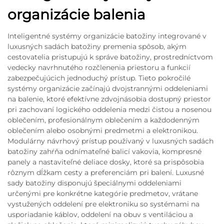
organizácie balenia
Inteligentné systémy organizácie batožiny integrované v
luxusných sadách batožiny premenia spôsob, akým
cestovatelia pristupujú k správe batožiny, prostredníctvom
vedecky navrhnutého rozčlenenia priestoru a funkcií
zabezpečujúcich jednoduchý prístup. Tieto pokročilé
systémy organizácie začínajú dvojstrannými oddeleniami
na balenie, ktoré efektívne zdvojnásobia dostupný priestor
pri zachovaní logického oddelenia medzi čistou a nosenou
oblečením, profesionálnym oblečením a každodenným
oblečením alebo osobnými predmetmi a elektronikou.
Modulárny návrhový prístup používaný v luxusných sadách
batožiny zahŕňa odnímateľné balicí vakovia, kompresné
panely a nastaviteľné deliace dosky, ktoré sa prispôsobia
rôznym dĺžkam cesty a preferenciám pri balení. Luxusné
sady batožiny disponujú špeciálnymi oddeleniami
určenými pre konkrétne kategórie predmetov, vrátane
vystužených oddelení pre elektroniku so systémami na
usporiadanie káblov, oddelení na obuv s ventiláciou a