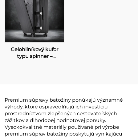
moderný kufor, 20
rozmerom 28 palcov,
palcov
odolný proti pádu, s
uzamknutím TSA a
koženou rukoväťou
Celohliníkový kufor
typu spinner –
valčekový kufor 20–24–
30 palcov, unisex,
otvárací spredu,
vodotesný, proti krádeži,
s uzámkom TSA
Premium súpravy batožiny ponúkajú významné
výhody, ktoré ospravedlňujú ich investíciu
prostredníctvom zlepšených cestovateľských
zážitkov a dlhodobej hodnotovej ponuky.
Vysokokvalitné materiály používané pri výrobe
premium súprav batožiny poskytujú vynikajúcu