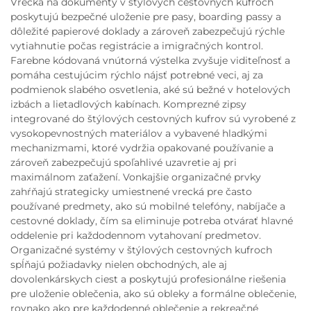
Vrecká na dokumenty v štýlových cestovných kufroch
poskytujú bezpečné uloženie pre pasy, boarding passy a
dôležité papierové doklady a zároveň zabezpečujú rýchle
vytiahnutie počas registrácie a imigračných kontrol.
Farebne kódovaná vnútorná výstelka zvyšuje viditeľnosť a
pomáha cestujúcim rýchlo nájsť potrebné veci, aj za
podmienok slabého osvetlenia, aké sú bežné v hotelových
izbách a lietadlových kabínach. Komprezné zipsy
integrované do štýlových cestovných kufrov sú vyrobené z
vysokopevnostných materiálov a vybavené hladkými
mechanizmami, ktoré vydržia opakované používanie a
zároveň zabezpečujú spoľahlivé uzavretie aj pri
maximálnom zaťažení. Vonkajšie organizačné prvky
zahŕňajú strategicky umiestnené vrecká pre často
používané predmety, ako sú mobilné telefóny, nabíjače a
cestovné doklady, čím sa eliminuje potreba otvárať hlavné
oddelenie pri každodennom vytahovaní predmetov.
Organizačné systémy v štýlových cestovných kufroch
spĺňajú požiadavky nielen obchodných, ale aj
dovolenkárskych ciest a poskytujú profesionálne riešenia
pre uloženie oblečenia, ako sú obleky a formálne oblečenie,
rovnako ako pre každodenné oblečenie a rekreačné