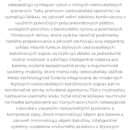
zabezpečujú vynikajúci výkon v rôznych cestovateľských
scenároch. Tieto premium cestovateľské spoločníci sa
vyznačujú ľahkou, no zároveň veľmi odolnou konštrukciou s
využitím pokročilých polycarbonátových plášťov,
vonkajších povrchov z balistického nylonu a posilnených
hliníkových rámov, ktoré vydržia náročné podmienky
častého prepravovania a zároveň zachovajú svoj elegantný
vzhľad. Hlavné funkcie štýlových cestovateľských
batožinových súprav sa rozširujú ďaleko za jednoduché
úložné možnosti a zahŕňajú inteligentné riešenia pre
balenie, zvýšené bezpečnostné prvky a ergonomické
systémy mobility, ktoré menia celý cestovateľský zážitok.
Medzi technologické funkcie integrované do moderných
štýlových cestovateľských batožinových súprav patria
kombinačné zámky schválené agentúrou TSA s možnosťou
nastavenia vlastného kódu, tiché otočné kolieska navrhnuté
na hladké pohybovanie po rôznych povrchoch, teleskopické
rukoväte s viacerými nastaviteľnými pozíciami a
kompresné zipsy, ktoré maximalizujú objem pre balenie a
zároveň minimalizujú objem batožiny. Inteligentné
systémy rozdelenia vnútorného priestoru v štýlových