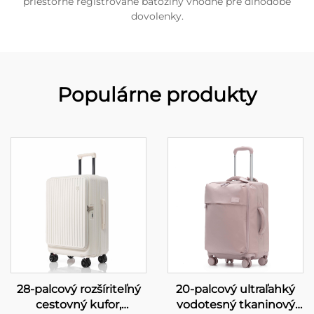
priestorné registrované batožiny vhodné pre dlhodobé
dovolenky.
Populárne produkty
28-palcový rozšíriteľný
20-palcový ultraľahký
cestovný kufor,
vodotesný tkaninový