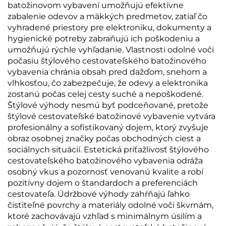
batožinovom vybavení umožňujú efektívne
zabalenie odevov a mäkkých predmetov, zatiaľ čo
vyhradené priestory pre elektroniku, dokumenty a
hygienické potreby zabraňujú ich poškodeniu a
umožňujú rýchle vyhľadanie. Vlastnosti odolné voči
počasiu štýlového cestovateľského batožinového
vybavenia chránia obsah pred dažďom, snehom a
vlhkosťou, čo zabezpečuje, že odevy a elektronika
zostanú počas celej cesty suché a nepoškodené.
Štýlové výhody nesmú byť podceňované, pretože
štýlové cestovateľské batožinové vybavenie vytvára
profesionálny a sofistikovaný dojem, ktorý zvyšuje
obraz osobnej značky počas obchodných ciest a
sociálnych situácií. Estetická príťažlivosť štýlového
cestovateľského batožinového vybavenia odráža
osobný vkus a pozornosť venovanú kvalite a robí
pozitívny dojem o štandardoch a preferenciách
cestovateľa. Údržbové výhody zahŕňajú ľahko
čistiteľné povrchy a materiály odolné voči škvrnám,
ktoré zachovávajú vzhľad s minimálnym úsilím a