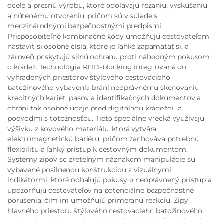
ocele a presnú výrobu, ktoré odolávajú rezaniu, vyskúšaniu
a nútenému otvoreniu, pričom sú v súlade s
medzinárodnými bezpečnostnými predpismi.
Prispôsobiteľné kombinačné kódy umožňujú cestovateľom
nastaviť si osobné čísla, ktoré je ľahké zapamätať si, a
zároveň poskytujú silnú ochranu proti náhodným pokusom
o krádež. Technológia RFID-blocking integrovaná do
vyhradených priestorov štýlového cestovacieho
batožinového vybavenia bráni neoprávnému skenovaniu
kreditných kariet, pasov a identifikačných dokumentov a
chráni tak osobné údaje pred digitálnou krádežou a
podvodmi s totožnosťou. Tieto špeciálne vrecká využívajú
výšivku z kovového materiálu, ktorá vytvára
elektromagnetickú bariéru, pričom zachováva potrebnú
flexibilitu a ľahký prístup k cestovným dokumentom.
Systémy zipov so zreteľným náznakom manipulácie sú
vybavené posilnenou konštrukciou a vizuálnymi
indikátormi, ktoré odhaľujú pokusy o neoprávnený prístup a
upozorňujú cestovateľov na potenciálne bezpečnostné
porušenia, čím im umožňujú primeranú reakciu. Zipy
hlavného priestoru štýlového cestovacieho batožinového