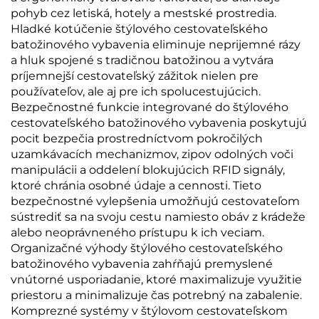
pohyb cez letiská, hotely a mestské prostredia.
Hladké kotúčenie štýlového cestovateľského
batožinového vybavenia eliminuje neprijemné rázy
a hluk spojené s tradičnou batožinou a vytvára
príjemnejší cestovateľský zážitok nielen pre
používateľov, ale aj pre ich spolucestujúcich.
Bezpečnostné funkcie integrované do štýlového
cestovateľského batožinového vybavenia poskytujú
pocit bezpečia prostredníctvom pokročilých
uzamkávacích mechanizmov, zipov odolných voči
manipulácii a oddelení blokujúcich RFID signály,
ktoré chránia osobné údaje a cennosti. Tieto
bezpečnostné vylepšenia umožňujú cestovateľom
sústrediť sa na svoju cestu namiesto obáv z krádeže
alebo neoprávneného prístupu k ich veciam.
Organizačné výhody štýlového cestovateľského
batožinového vybavenia zahŕňajú premyslené
vnútorné usporiadanie, ktoré maximalizuje využitie
priestoru a minimalizuje čas potrebný na zabalenie.
Komprezné systémy v štýlovom cestovateľskom