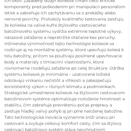
ich okolí. Zasadený dizajn koliesok chráni tieto kritické
komponenty pred poškodením pri manipulácii personálom
letísk a zabraňuje ich zachytávaniu sa o prekážky alebo
nerovné povrchy. Protokoly kvalitného testovania zaisťujú,
že kolieska na valivé kufre štýlového cestovacieho
batožinového systému vydržia extrémne teplotné výkyvy,
nárazové zaťaženie a nepretržité otáčanie bez poruchy.
Inžinierska výnimočnosť tejto technológie koliesok sa
rozširuje aj na montážne systémy, ktoré upevňujú kolesá k
telu batožiny, pričom sa používajú posilnené upevňovacie
body a materiály s tlmiacimi vlastnosťami, ktoré
rovnomerne rozdeľujú zaťaženie po celej štruktúre. Údržba
systému koliesok je minimálna – uzatvorené ložiská
odolávajú vnikaniu nečistôt a vlhkosti a zabezpečujú
konzistentný výkon v rôznych klímatu a podmienkach.
Strategické umiestnenie koliesok na štýlovom cestovacom
batožinovom systéme optimalizuje rozloženie hmotnosti a
stabilitu, čím zabraňuje prevráteniu počas prepravy a
zaisťuje hladký valivý pohyb aj pri plne naloženej batožine.
Táto technologická inovácia významne zníži únavu pri
cestovaní a zvyšuje celkový komfort cesty, čím sa štýlový
cestovací batožinový systém stáva nevyhnutným