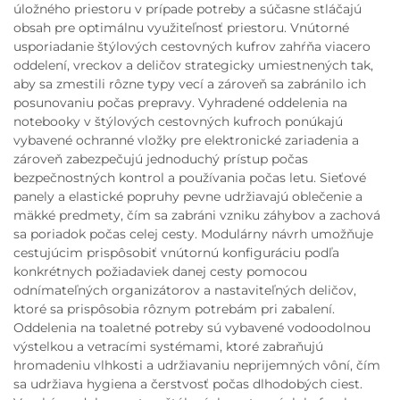
úložného priestoru v prípade potreby a súčasne stláčajú
obsah pre optimálnu využiteľnosť priestoru. Vnútorné
usporiadanie štýlových cestovných kufrov zahŕňa viacero
oddelení, vreckov a deličov strategicky umiestnených tak,
aby sa zmestili rôzne typy vecí a zároveň sa zabránilo ich
posunovaniu počas prepravy. Vyhradené oddelenia na
notebooky v štýlových cestovných kufroch ponúkajú
vybavené ochranné vložky pre elektronické zariadenia a
zároveň zabezpečujú jednoduchý prístup počas
bezpečnostných kontrol a používania počas letu. Sieťové
panely a elastické popruhy pevne udržiavajú oblečenie a
mäkké predmety, čím sa zabráni vzniku záhybov a zachová
sa poriadok počas celej cesty. Modulárny návrh umožňuje
cestujúcim prispôsobiť vnútornú konfiguráciu podľa
konkrétnych požiadaviek danej cesty pomocou
odnímateľných organizátorov a nastaviteľných deličov,
ktoré sa prispôsobia rôznym potrebám pri zabalení.
Oddelenia na toaletné potreby sú vybavené vodoodolnou
výstelkou a vetracími systémami, ktoré zabraňujú
hromadeniu vlhkosti a udržiavaniu neprijemných vôní, čím
sa udržiava hygiena a čerstvosť počas dlhodobých ciest.