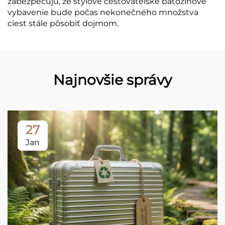
zabezpečujú, že štýlové cestovateľské batožinové
vybavenie bude počas nekonečného množstva
ciest stále pôsobiť dojmom.
Najnovšie správy
27
Jan