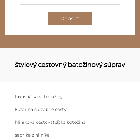
Odoslať
štylový cestovný batožinový súprav
luxusná sada batožiny
kufor na služobné cesty
hliníková cestovateľská batožina
sadrika z hliníka