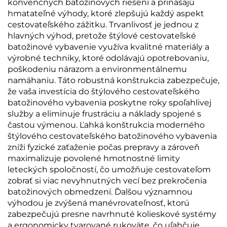
konvenčných batožinových riešení a prinášajú
hmatateľné výhody, ktoré zlepšujú každý aspekt
cestovateľského zážitku. Trvanlivosť je jednou z
hlavných výhod, pretože štýlové cestovateľské
batožinové vybavenie využíva kvalitné materiály a
výrobné techniky, ktoré odolávajú opotrebovaniu,
poškodeniu nárazom a environmentálnemu
namáhaniu. Táto robustná konštrukcia zabezpečuje,
že vaša investícia do štýlového cestovateľského
batožinového vybavenia poskytne roky spoľahlivej
služby a eliminuje frustráciu a náklady spojené s
častou výmenou. Ľahká konštrukcia moderného
štýlového cestovateľského batožinového vybavenia
zníži fyzické zaťaženie počas prepravy a zároveň
maximalizuje povolené hmotnostné limity
leteckých spoločností, čo umožňuje cestovateľom
zobrať si viac nevyhnutných vecí bez prekročenia
batožinových obmedzení. Ďalšou významnou
výhodou je zvýšená manévrovateľnosť, ktorú
zabezpečujú presne navrhnuté kolieskové systémy
a ergonomicky tvarované rukoväte, čo uľahčuje