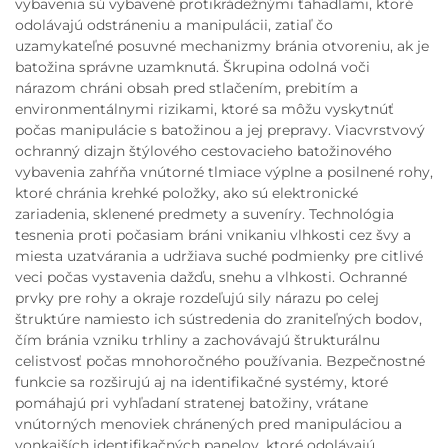
vybavenia sú vybavené protikrádežnými ťahadlami, ktoré
odolávajú odstráneniu a manipulácii, zatiaľ čo
uzamykateľné posuvné mechanizmy bránia otvoreniu, ak je
batožina správne uzamknutá. Škrupina odolná voči
nárazom chráni obsah pred stlačením, prebitím a
environmentálnymi rizikami, ktoré sa môžu vyskytnúť
počas manipulácie s batožinou a jej prepravy. Viacvrstvový
ochranný dizajn štýlového cestovacieho batožinového
vybavenia zahŕňa vnútorné tlmiace výplne a posilnené rohy,
ktoré chránia krehké položky, ako sú elektronické
zariadenia, sklenené predmety a suveníry. Technológia
tesnenia proti počasiam bráni vnikaniu vlhkosti cez švy a
miesta uzatvárania a udržiava suché podmienky pre citlivé
veci počas vystavenia dažďu, snehu a vlhkosti. Ochranné
prvky pre rohy a okraje rozdeľujú sily nárazu po celej
štruktúre namiesto ich sústredenia do zraniteľných bodov,
čím bránia vzniku trhliny a zachovávajú štrukturálnu
celistvosť počas mnohoročného používania. Bezpečnostné
funkcie sa rozširujú aj na identifikačné systémy, ktoré
pomáhajú pri vyhľadaní stratenej batožiny, vrátane
vnútorných menoviek chránených pred manipuláciou a
vonkajších identifikačných panelov, ktoré odolávajú