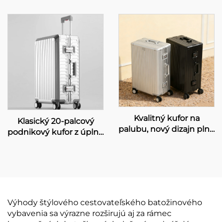
cestovný kufor s
kufor na kolieskach s
jedným predným
24-miestnym
otváraním, držiakom na
číselníkom, otočný
pohár a 360° kolieskami
kufor s veľkou
kapacitou vhodný na
prepravu v kabíne
lietadla
Kvalitný kufor na
Klasický 20-palcový
palubu, nový dizajn plne
podnikový kufor z úplne
hliníkového kufra s
hliníka, sada hliníkových
brzdovými rotačnými
kufrov s TSA zámkom,
kolieskami,
360° kolieskami a
protikradziežný
pevným hliníkovým
moderný kufor, 20
kufrom na prepravu do
palcov
kabíny
Výhody štýlového cestovateľského batožinového
vybavenia sa výrazne rozširujú aj za rámec