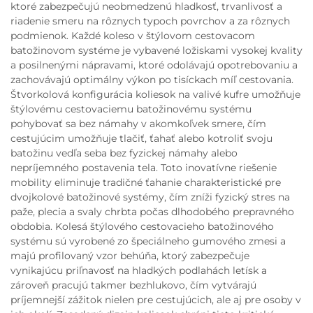
ktoré zabezpečujú neobmedzenú hladkosť, trvanlivosť a
riadenie smeru na rôznych typoch povrchov a za rôznych
podmienok. Každé koleso v štýlovom cestovacom
batožinovom systéme je vybavené ložiskami vysokej kvality
a posilnenými nápravami, ktoré odolávajú opotrebovaniu a
zachovávajú optimálny výkon po tisíckach míľ cestovania.
Štvorkolová konfigurácia koliesok na valivé kufre umožňuje
štýlovému cestovaciemu batožinovému systému
pohybovať sa bez námahy v akomkoľvek smere, čím
cestujúcim umožňuje tlačiť, ťahať alebo kotroliť svoju
batožinu vedľa seba bez fyzickej námahy alebo
nepríjemného postavenia tela. Toto inovatívne riešenie
mobility eliminuje tradičné ťahanie charakteristické pre
dvojkolové batožinové systémy, čím zníži fyzický stres na
paže, plecia a svaly chrbta počas dlhodobého prepravného
obdobia. Kolesá štýlového cestovacieho batožinového
systému sú vyrobené zo špeciálneho gumového zmesi a
majú profilovaný vzor behúňa, ktorý zabezpečuje
vynikajúcu priľnavosť na hladkých podlahách letísk a
zároveň pracujú takmer bezhlukovo, čím vytvárajú
príjemnejší zážitok nielen pre cestujúcich, ale aj pre osoby v