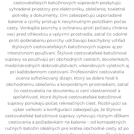
cestovateľských batožinových súpravách poskytujú
vyhradené priestory pre elektroniku, oblečenie, toaletné
potreby a dokumenty, čím zabezpečujú usporiadané
balenie a rýchly prístup k nevyhnutným položkám počas
cesty. Vonkajšie povrchy s ochranou proti počasiu chránia
veci pred vlhkosťou a vplyvmi prostredia, zatiaľ čo odolné
proti poškrabaniu povrchy udržiavajú bezchybný vzhľad
štýlových cestovateľských batožinových súprav aj po
intenzívnom používaní. Štýlové cestovateľské batožinové
súpravy sa používajú pri obchodných cestách, dovolenkách,
medzinárodných dobrodružstvách, víkendových výletoch aj
pri každodennom cestovaní. Profesionálni cestovatelia
ocenia sofistikovaný dizajn, ktorý sa dobre hodí k
obchodnému oblečeniu a korporátnym prostrediam, zatiaľ
čo cestovatelia na dovolenku si cení všestrannosť a
spoľahlivosť, ktoré štýlové cestovateľské batožinové
súpravy ponúkajú počas rekreačných ciest. Rozširujúci sa
výber veľkostí a konfigurácií zabezpečuje, že štýlové
cestovateľské batožinové súpravy vyhovujú rôznym dĺžkam
cestovania a požiadavkám na balenie – od kompaktných
ručných batožín ideálnych pre krátke obchodné cesty až po