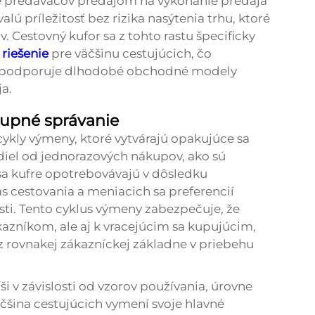
e predávačov predajom na vykonanie predaja
valú príležitosť bez rizika nasýtenia trhu, ktoré
 Cestovný kufor sa z tohto rastu špecificky
m
riešenie
pre väčšinu cestujúcich, čo
 a podporuje dlhodobé obchodné modely
a.
upné správanie
cykly výmeny, ktoré vytvárajú opakujúce sa
zdiel od jednorazových nákupov, ako sú
 sa kufre opotrebovávajú v dôsledku
 cestovania a meniacich sa preferencií
osti. Tento cyklus výmeny zabezpečuje, že
azníkom, ale aj k vracejúcim sa kupujúcim,
 z rovnakej zákazníckej základne v priebehu
i v závislosti od vzorov používania, úrovne
väčšina cestujúcich vymení svoje hlavné