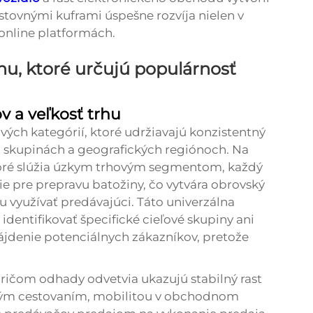
stovnými kuframi úspešne rozvíja nielen v
online platformách.
hu, ktoré určujú populárnosť
v a veľkosť trhu
ých kategórií, ktoré udržiavajú konzistentný
 skupinách a geografických regiónoch. Na
toré slúžia úzkym trhovým segmentom, každý
nie pre prepravu batožiny, čo vytvára obrovský
u využívať predávajúci. Táto univerzálna
dentifikovať špecifické cieľové skupiny ani
nájdenie potenciálnych zákazníkov, pretože
 pričom odhady odvetvia ukazujú stabilný rast
ým cestovaním, mobilitou v obchodnom