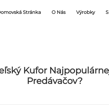
omovská Stránka
O Nás
Výrobky
S
eľský Kufor Najpopulárn
Predávačov?