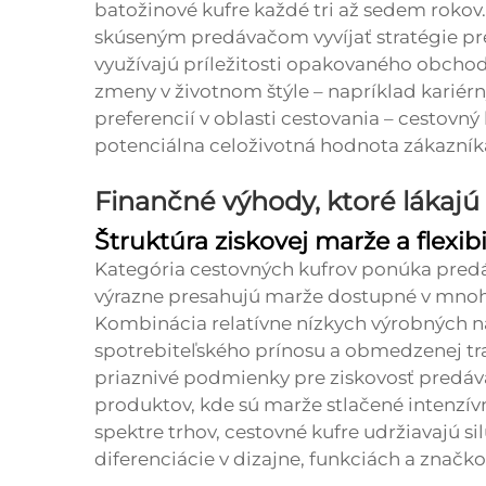
batožinové kufre každé tri až sedem rokov
skúseným predávačom vyvíjať stratégie pre
využívajú príležitosti opakovaného obcho
zmeny v životnom štýle – napríklad kariérn
preferencií v oblasti cestovania –
cestovný
potenciálna celoživotná hodnota zákazník
Finančné výhody, ktoré lákajú
Štruktúra ziskovej marže a flexib
Kategória cestovných kufrov ponúka predá
výrazne presahujú marže dostupné v mnoh
Kombinácia relatívne nízkych výrobných 
spotrebiteľského prínosu a obmedzenej tra
priaznivé podmienky pre ziskovosť predáv
produktov, kde sú marže stlačené intenz
spektre trhov, cestovné kufre udržiavajú s
diferenciácie v dizajne, funkciách a značkov