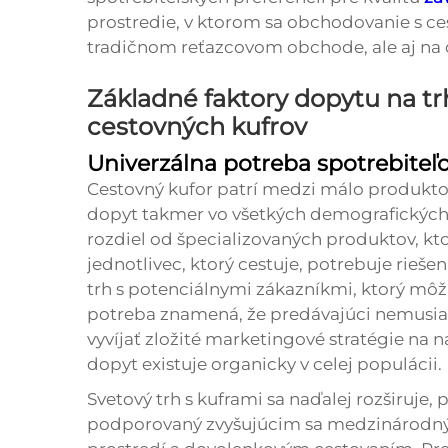
prostredie, v ktorom sa obchodovanie s ce
tradičnom reťazcovom obchode, ale aj na 
Základné faktory dopytu na tr
cestovných kufrov
Univerzálna potreba spotrebiteľo
Cestovný kufor patrí medzi málo produktov
dopyt takmer vo všetkých demografických
rozdiel od špecializovaných produktov, k
jednotlivec, ktorý cestuje, potrebuje rieše
trh s potenciálnymi zákazníkmi, ktorý môž
potreba znamená, že predávajúci nemusia i
vyvíjať zložité marketingové stratégie na 
dopyt existuje organicky v celej populácii.
Svetový trh s kuframi sa naďalej rozširuje,
podporovaný zvyšujúcim sa medzinárodn