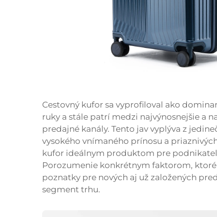
Cestovný kufor sa vyprofiloval ako domina
ruky a stále patrí medzi najvýnosnejšie a 
predajné kanály. Tento jav vyplýva z jedi
vysokého vnímaného prínosu a priaznivých
kufor ideálnym produktom pre podnikateľov
Porozumenie konkrétnym faktorom, ktoré 
poznatky pre nových aj už založených pred
segment trhu.