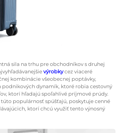
ntná sila na trhu pre obchodníkov s druhej
najvyhľadávanejšie
výrobky
cez viaceré
nečnej kombinácie všeobecnej poptávky,
 podnikových dynamík, ktoré robia cestovný
, ktorí hľadajú spoľahlivé príjmové prúdy.
túto populárnosť spúšťajú, poskytuje cenné
ávajúcich, ktorí chcú využiť tento výnosný