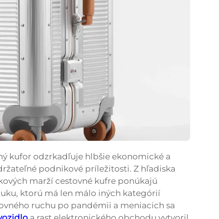
ný kufor odzrkadľuje hlbšie ekonomické a
držateľné podnikové príležitosti. Z hľadiska
iskových marží cestovné kufre ponúkajú
ku, ktorú má len málo iných kategórií
tovného ruchu po pandémii a meniacich sa
vozidlo
a rast elektronického obchodu vytvoril