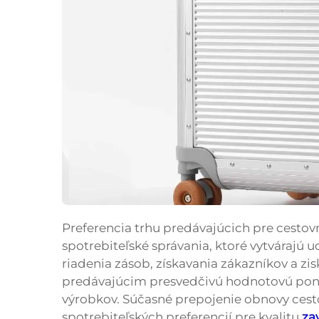
Preferencia trhu predávajúcich pre cestov
spotrebiteľské správania, ktoré vytvárajú u
riadenia zásob, získavania zákazníkov a z
predávajúcim presvedčivú hodnotovú ponu
výrobkov. Súčasné prepojenie obnovy ces
spotrebiteľských preferencií pre kvalitu
za