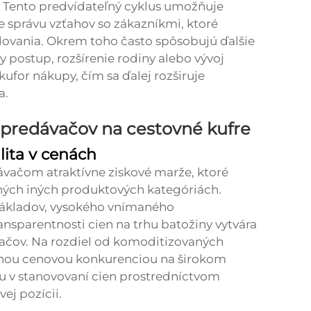
. Tento predvídateľný cyklus umožňuje
 správu vzťahov so zákazníkmi, ktoré
dovania. Okrem toho často spôsobujú ďalšie
y postup, rozšírenie rodiny alebo vývoj
 kufor
nákupy, čím sa ďalej rozširuje
a.
 predávačov na cestovné kufre
ilita v cenách
vačom atraktívne ziskové marže, ktoré
ých iných produktových kategóriách.
nákladov, vysokého vnímaného
nsparentnosti cien na trhu batožiny vytvára
ačov. Na rozdiel od komoditizovaných
ívnou cenovou konkurenciou na širokom
ilu v stanovovaní cien prostredníctvom
ej pozícii.