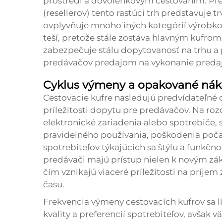
prostredí a dovolenkovým cestovaním. Pr
(resellerov) tento rastúci trh predstavuje tr
ovplyvňuje mnoho iných kategórií výrobkov.
teší, pretože stále zostáva hlavným kufro
zabezpečuje stálu dopytovanosť na trhu
predávačov predajom na vykonanie predaj
Cyklus výmeny a opakované nák
Cestovacie kufre nasledujú predvídateľné 
príležitosti dopytu pre predávačov. Na ro
elektronické zariadenia alebo spotrebiče,
pravidelného používania, poškodenia počas
spotrebiteľov týkajúcich sa štýlu a funkčn
predávači majú prístup nielen k novým zák
čím vznikajú viaceré príležitosti na príjem
času.
Frekvencia výmeny cestovacích kufrov sa líš
kvality a preferencií spotrebiteľov, avšak 