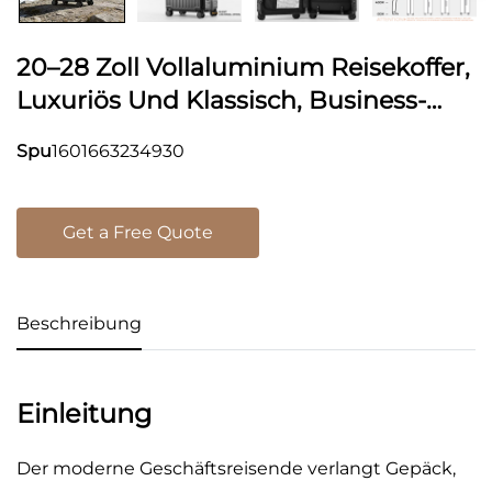
20–28 Zoll Vollaluminium Reisekoffer,
Luxuriös Und Klassisch, Business-
Reise-Koffer Als Handgepäck,
Spu
1601663234930
Strapazierfähiger, Reißverschlussloser
Metallkoffer Mit TSA-Schloss
Get a Free Quote
Beschreibung
Einleitung
Der moderne Geschäftsreisende verlangt Gepäck,