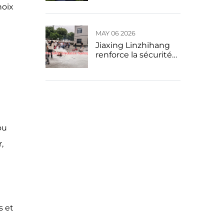
équipe grâce à une
hoix
culture d’entreprise
centrée sur l’humain
MAY 06 2026
Jiaxing Linzhihang
renforce la sécurité
de la production
grâce à un exercice
pratique d’incendie
sur site
ou
,
s et