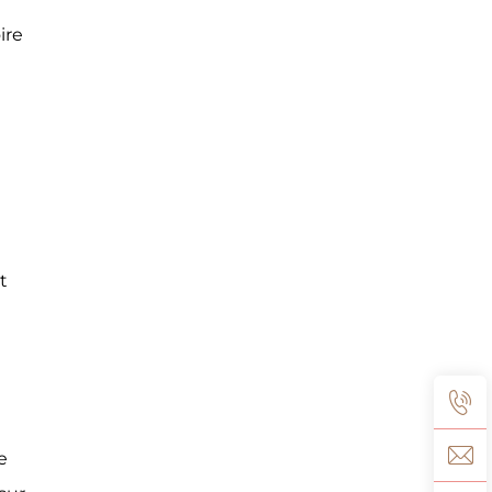
ire
t
e