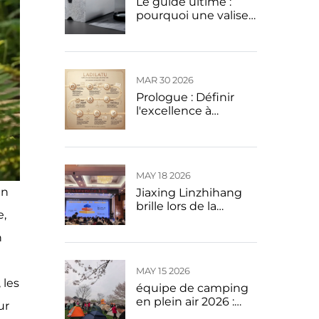
Le guide ultime :
pourquoi une valise
en alliage
d’aluminium-
magnésium
constitue un
MAR 30 2026
investissement
judicieux en coque
Prologue : Définir
rigide pour votre
l'excellence à
prochain voyage
chaque étape du
voyage
MAY 18 2026
un
Jiaxing Linzhihang
brille lors de la
e,
tournée 2026 des
meilleurs
n
commerçants du
Zhejiang · étape de
MAY 15 2026
Pékin
 les
équipe de camping
en plein air 2026 :
ur
Renforcer notre