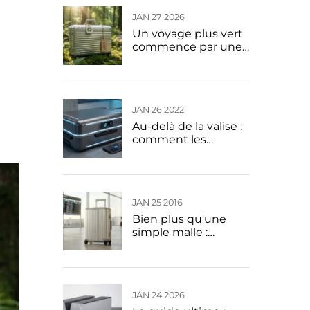
JAN 27 2026
Un voyage plus vert
commence par une
valise que vous
pouvez transmettre :
le charme durable
des valises en
JAN 26 2022
aluminium
Au-delà de la valise :
comment les
technologies
intelligentes et la
personnalisation
définissent la
JAN 25 2016
prochaine
génération de
Bien plus qu'une
bagages en
simple malle :
aluminium
comment la valise
en aluminium est
devenue le symbole
ultime du luxe
JAN 24 2026
discret