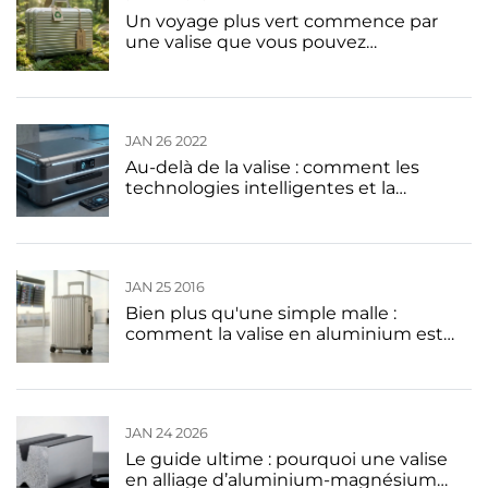
Un voyage plus vert commence par
une valise que vous pouvez
transmettre : le charme durable des
valises en aluminium
JAN 26 2022
Au-delà de la valise : comment les
technologies intelligentes et la
personnalisation définissent la
prochaine génération de bagages en
aluminium
JAN 25 2016
Bien plus qu'une simple malle :
comment la valise en aluminium est
devenue le symbole ultime du luxe
discret
JAN 24 2026
Le guide ultime : pourquoi une valise
en alliage d’aluminium-magnésium