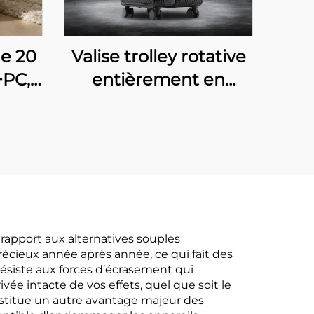
e 20
Valise trolley rotative
+PC,
entièrement en
 et
aluminium, 20-24-30
 TSA,
pouces, unisexe,
ale
ouverture frontale,
tes
étanche et antivol
360
avec serrure TSA,
valise d’affaires
 rapport aux alternatives souples
écieux année après année, ce qui fait des
résiste aux forces d’écrasement qui
ée intacte de vos effets, quel que soit le
nstitue un autre avantage majeur des