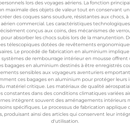
 personnels lors des voyages aériens. La fonction princi
on maximale des objets de valeur tout en conservant une p
créer des coques sans soudure, résistantes aux chocs, à
aérien commercial. Les caractéristiques technologique
récisément conçus aux coins, des mécanismes de verrou
 pour absorber les chocs subis lors de la manutention
s télescopiques dotées de revêtements ergonomiques et
ires. Le procédé de fabrication en aluminium implique
 les systèmes de rembourrage intérieur en mousse offrent
 des bagages en aluminium destinés à être enregistrés cou
pements sensibles aux voyageurs aventuriers emportant
emment ces bagages en aluminium pour protéger leurs in
u matériel critique. Les matériaux de qualité aérospati
s constantes dans des conditions climatiques variées a
nes intègrent souvent des aménagements intérieurs mo
soins spécifiques. Le processus de fabrication applique 
, produisant ainsi des articles qui conservent leur intég
d'utilisation.