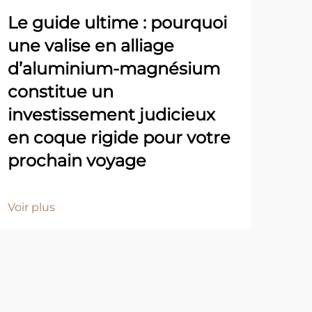
Le guide ultime : pourquoi
une valise en alliage
d’aluminium-magnésium
Pro
constitue un
l'e
investissement judicieux
ét
en coque rigide pour votre
prochain voyage
Voir
Voir plus