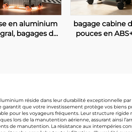
ise en aluminium
bagage cabine d
égral, bagages de
pouces en ABS
 28 pouces, valise
cadre moderne
oulette avec code
élégant, serrure
nfidentiel pour
ouverture front
ffaires, grande
double, roulet
cité, poignée en
silencieuses à 
r pour loisirs et
degrés
voyages
luminium réside dans leur durabilité exceptionnelle par
 garantit que votre investissement protège vos biens pr
le pour les voyageurs fréquents. Leur structure rigide 
 lors de la manutention aérienne, assurant ainsi l’arriv
gents de manutention. La résistance aux intempéries co