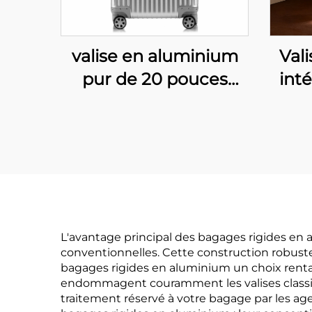
valise en aluminium
Val
pur de 20 pouces
int
avec serrure TSA,
20 à
roues universelles et
à r
design minimaliste
co
pour les voyages
a
d'affaires
capa
cui
L'avantage principal des bagages rigides en a
conventionnelles. Cette construction robuste
bagages rigides en aluminium un choix rentab
endommagent couramment les valises classiques
traitement réservé à votre bagage par les a