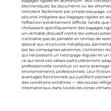
bagages rigides en aluminium : leur concept
électroniques, les documents ou les vêtements
nettoient facilement par simple essuyage, co
sécurité intégrées aux bagages rigides en alum
l’effraction extrêmement difficile, tandis q
choisissent spécifiquement des bagages rigi
un véritable dissuasif contre les voleurs pot
n’entraîne pas de pénalité en termes de restr
associé aux structures métalliques, permetta
par les compagnies aériennes. L’entretien req
qui nécessitent un nettoyage régulier et un r
ce qui rend ces valises particulièrement adap
professionnelle constitue un autre avantage 
environnements professionnels. Leur finition
avantages fonctionnels qui justifient pleineme
des conditions extrêmes — des soutes réfrig
internationaux dans toutes les zones climati