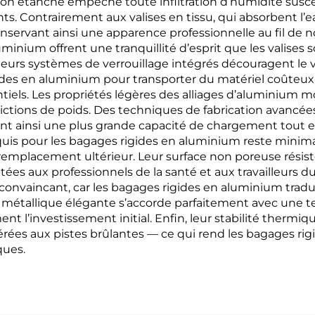
ion étanche empêche toute infiltration d’humidité susc
. Contrairement aux valises en tissu, qui absorbent l’e
nservant ainsi une apparence professionnelle au fil de 
inium offrent une tranquillité d’esprit que les valises s
ue leurs systèmes de verrouillage intégrés découragent 
des en aluminium pour transporter du matériel coûteux,
entiels. Les propriétés légères des alliages d’aluminium
ictions de poids. Des techniques de fabrication avancée
nt ainsi une plus grande capacité de chargement tout e
uis pour les bagages rigides en aluminium reste minimal
emplacement ultérieur. Leur surface non poreuse résiste 
tées aux professionnels de la santé et aux travailleurs 
convaincant, car les bagages rigides en aluminium trad
 métallique élégante s’accorde parfaitement avec une te
nt l’investissement initial. Enfin, leur stabilité thermi
érées aux pistes brûlantes — ce qui rend les bagages r
ques.