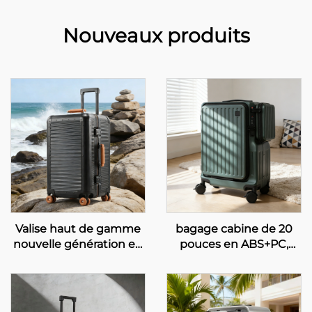
Nouveaux produits
Valise haut de gamme
bagage cabine de 20
nouvelle génération en
pouces en ABS+PC,
PC avec cadre en
cadre moderne et
aluminium, valise trolley
élégant, serrure TSA,
rotative de 28 pouces,
ouverture frontale
valise de voyage anti-
double, roulettes