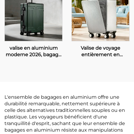
chute avec serrure TSA
silencieuses à 360
et poignée en cuir
degrés
valise en aluminium
Valise de voyage
moderne 2026, bagage
entièrement en
à main autorisé en
aluminium, 17 pouces,
cabine, valise rigide sur
20 pouces, 24 pouces, à
roulettes de 20 pouces
ouverture frontale,
avec serrure TSA, valise
grande capacité,
de voyage métallique
étanche, antivol, avec
professionnelle
serrure TSA
L'ensemble de bagages en aluminium offre une
durabilité remarquable, nettement supérieure à
celle des alternatives traditionnelles souples ou en
plastique. Les voyageurs bénéficient d'une
tranquillité d'esprit, sachant que leur ensemble de
bagages en aluminium résiste aux manipulations