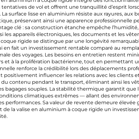
e en aluminium à coque rigide intègre des fonctionnal
tentatives de vol et offrent une tranquillité d’esprit lor
s. La surface lisse en aluminium résiste aux rayures, aux
que, préservant ainsi une apparence professionnelle pen
tage clé : sa construction étanche empêche l’humidité, 
nsi les appareils électroniques, les documents et les v
coque rigide se distingue par une longévité remarquabl
ui en fait un investissement rentable comparé au rempl
male des voyages. Les besoins en entretien restent min
s et à la prolifération bactérienne, tout en permettant u
elle renforce la crédibilité lors des déplacements prof
 positivement influencer les relations avec les clients 
 contenu pendant le transport, éliminant ainsi les vêtem
bagages souples. La stabilité thermique garantit que l
nditions climatiques extrêmes — allant des environneme
s performances. Sa valeur de revente demeure élevée grâ
ant de la valise en aluminium à coque rigide un investiss
ité.