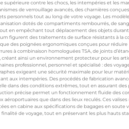
upérieure contre les chocs, les intempéries et les man
nismes de verrouillage avancés, des charnières conçues 
effets personnels tout au long de votre voyage. Les modè
rganisation dotés de compartiments rembourrés, de sang
tout en empêchant tout déplacement des objets durant le
ium figurent des traitements de surface résistants à la c
si que des poignées ergonomiques conçues pour réduire 
rrures à combinaison homologuées TSA, de joints d’étanc
créant ainsi un environnement protecteur pour les articl
aines professionnel, personnel et spécialisé : des voyage
phes exigeant une sécurité maximale pour leur matériel
ant aux intempéries. Des procédés de fabrication avanc
lle dans des conditions extrêmes, tout en assurant des
uction précise permet un fonctionnement fluide des com
x aéroportuaires que dans des lieux reculés. Ces valises 
es en cabine aux spécifications de bagages en soute vol
nalité de voyage, tout en préservant les plus hauts sta