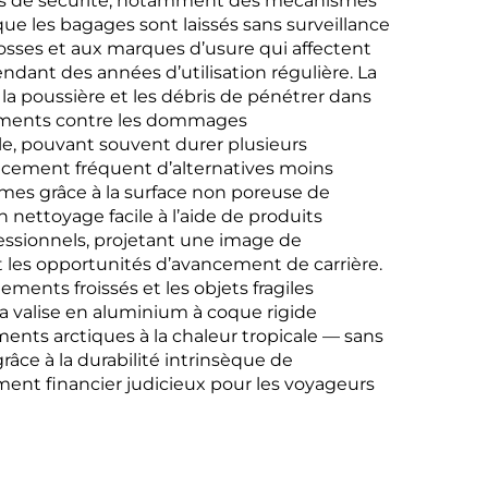
ités de sécurité, notamment des mécanismes
sque les bagages sont laissés sans surveillance
 bosses et aux marques d’usure qui affectent
dant des années d’utilisation régulière. La
la poussière et les débris de pénétrer dans
êtements contre les dommages
e, pouvant souvent durer plusieurs
acement fréquent d’alternatives moins
imes grâce à la surface non poreuse de
n nettoyage facile à l’aide de produits
essionnels, projetant une image de
et les opportunités d’avancement de carrière.
ents froissés et les objets fragiles
a valise en aluminium à coque rigide
nts arctiques à la chaleur tropicale — sans
ce à la durabilité intrinsèque de
ement financier judicieux pour les voyageurs