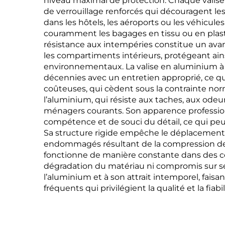
niveau maximal de protection. Chaque valis
de verrouillage renforcés qui découragent les 
dans les hôtels, les aéroports ou les véhicule
couramment les bagages en tissu ou en plasti
résistance aux intempéries constitue un avan
les compartiments intérieurs, protégeant ai
environnementaux. La valise en aluminium à 
décennies avec un entretien approprié, ce q
coûteuses, qui cèdent sous la contrainte nor
l’aluminium, qui résiste aux taches, aux odeur
ménagers courants. Son apparence professionn
compétence et de souci du détail, ce qui peut
Sa structure rigide empêche le déplacement du
endommagés résultant de la compression des 
fonctionne de manière constante dans des co
dégradation du matériau ni compromis sur se
l’aluminium et à son attrait intemporel, fais
fréquents qui privilégient la qualité et la fiabil