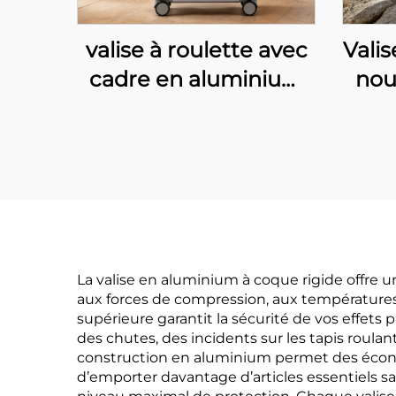
valise à roulette avec
Vali
cadre en aluminium
nou
étanche de 20
en 
pouces, spacieuse et
al
durable, bagage
trol
cabine sécurisé avec
po
serrure à code
vo
confidentiel pour
ave
voyages
p
La valise en aluminium à coque rigide offre u
aux forces de compression, aux températures
supérieure garantit la sécurité de vos effets
des chutes, des incidents sur les tapis roula
construction en aluminium permet des économi
d’emporter davantage d’articles essentiels s