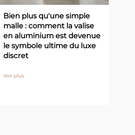
Bien plus qu'une simple
Le 
malle : comment la valise
une
en aluminium est devenue
d’
le symbole ultime du luxe
co
discret
in
en 
pr
Voir plus
Voir