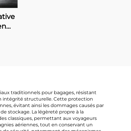
ative
en
4-30
e,
ale,
vol
SA,
es
iaux traditionnels pour bagages, résistant
ntégrité structurelle. Cette protection
iennes, évitant ainsi les dommages causés par
 de stockage. La légèreté propre à la
ides classiques, permettant aux voyageurs
agnies aériennes, tout en conservant un