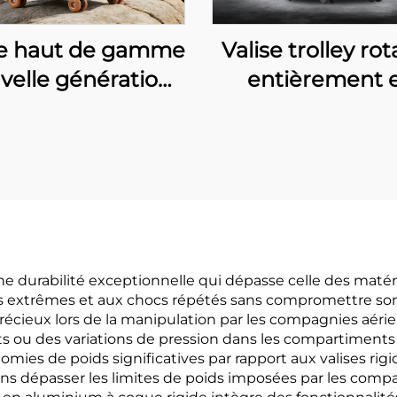
se haut de gamme
Valise trolley rot
velle génération
entièrement 
PC avec cadre en
aluminium, 20-2
uminium, valise
pouces, unisex
ley rotative de 28
ouverture front
uces, valise de
étanche et anti
yage anti-chute
avec serrure T
c serrure TSA et
valise d’affair
oignée en cuir
ne durabilité exceptionnelle qui dépasse celle des matér
 extrêmes et aux chocs répétés sans compromettre son i
 précieux lors de la manipulation par les compagnies aér
nts ou des variations de pression dans les compartiments
es de poids significatives par rapport aux valises rig
ans dépasser les limites de poids imposées par les comp