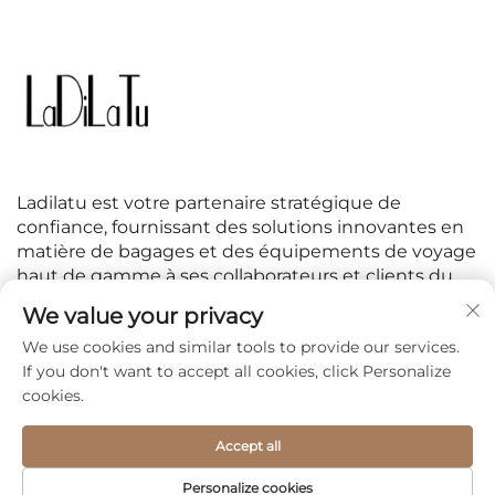
Ladilatu est votre partenaire stratégique de
confiance, fournissant des solutions innovantes en
matière de bagages et des équipements de voyage
haut de gamme à ses collaborateurs et clients du
monde entier.
We value your privacy
We use cookies and similar tools to provide our services.
SUIVEZ-NOUS
If you don't want to accept all cookies, click Personalize
cookies.
Accept all
Copyright © 2026 Jiaxing Linzhihang International Trade
Personalize cookies