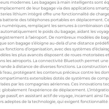
geurs modernes. Les bagages à main intelligents sont éq
’emplacement de leur bagage via des applications smartpho
eries lithium intégré offre une fonctionnalité de charge
 la batterie des téléphones portables en déplacement. C
umériques, remplaçant les serrures à combinaison clas
 automatiquement le poids du bagage, aidant les voyageur
registrement à l’aéroport. De nombreux modèles de bagag
rsque son bagage s’éloigne au-delà d’une distance prédéf
x fonctions d’organisation, avec des systèmes d’éclaira
es les plus avancés disposent de roues motorisées et 
ans les aéroports. La connectivité Bluetooth permet une
ande à distance de diverses fonctions. La construction 
s à l’eau, protégeant les contenus précieux contre les
compartiments extensibles dotés de systèmes de compre
risées par les compagnies aériennes. Ces innovations te
t globalement l’expérience de déplacement. L’intégration
e passif, en assistant actif de voyage, incarnant ainsi l
 adeptes de la technologie, qui exigent fonctionnalité