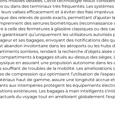
ations mobiles dédiées. Cette technologie réduit considé
 ou dans des terminaux très fréquentés. Les systèmes d
e leurs valises efficacement et à éviter des frais impré
que des relevés de poids exacts, permettant d’ajuster la
comprennent des serrures biométriques (reconnaissance d
re à celle des fermetures à glissière classiques ou des
n garantissant qu’uniquement les utilisateurs autorisés 
voyageur et ses bagages, envoyant des notifications dès 
t abandon involontaire dans les aéroports ou les hubs d
partiments sombres, rendant la recherche d’objets aisé
s compartiments à bagages situés au-dessus des sièges. L
ysique en assurant une propulsion autonome dans les aé
souffrant de troubles de la mobilité. Les améliorations 
de compression qui optimisent l’utilisation de l’espace 
matériaux haut de gamme, assure une longévité accrue et
ants aux intempéries protègent les équipements électron
tions extérieures. Les bagages à main intelligents s’i
 actuels du voyage tout en améliorant globalement l’exp