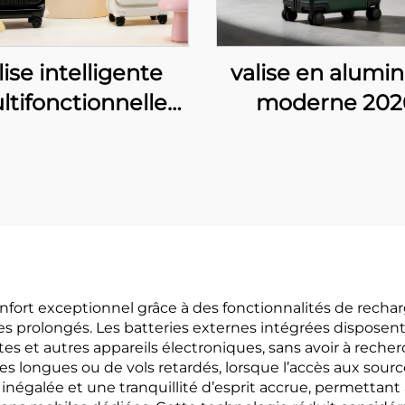
lise intelligente
valise en alumi
ltifonctionnelle
moderne 202
pour voyages
bagage à ma
ffaires, vente en
autorisé en cab
 usine, ouverture
valise rigide s
ontale, port USB
roulettes de 
 recharge, porte-
pouces avec ser
belets, crochet
TSA, valise de v
latéral,
métallique
nfort exceptionnel grâce à des fonctionnalités de recharg
s prolongés. Les batteries externes intégrées disposent
mbarquement
professionnel
 et autres appareils électroniques, sans avoir à recherc
les longues ou de vols retardés, lorsque l’accès aux sourc
 inégalée et une tranquillité d’esprit accrue, permettant