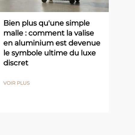
Bien plus qu'une simple
Le 
malle : comment la valise
une
en aluminium est devenue
d’
le symbole ultime du luxe
co
discret
in
en 
pr
VOIR PLUS
VOI