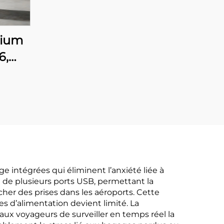
nium
6,
in
ine,
ur
20
rure
oyage
e intégrées qui éliminent l’anxiété liée à
 de plusieurs ports USB, permettant la
le
her des prises dans les aéroports. Cette
es d’alimentation devient limité. La
 aux voyageurs de surveiller en temps réel la