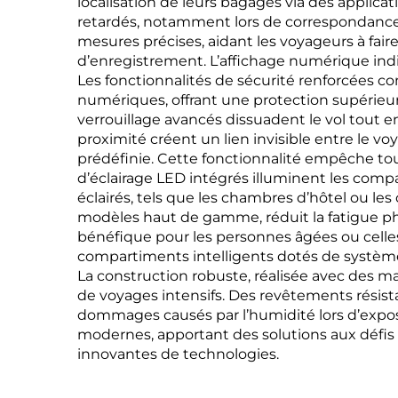
localisation de leurs bagages via des applic
retardés, notamment lors de correspondances
mesures précises, aidant les voyageurs à fair
d’enregistrement. L’affichage numérique indi
Les fonctionnalités de sécurité renforcées 
numériques, offrant une protection supérieu
verrouillage avancés dissuadent le vol tout e
proximité créent un lien invisible entre le 
prédéfinie. Cette fonctionnalité empêche tou
d’éclairage LED intégrés illuminent les com
éclairés, tels que les chambres d’hôtel ou le
modèles haut de gamme, réduit la fatigue ph
bénéfique pour les personnes âgées ou celles 
compartiments intelligents dotés de systèmes 
La construction robuste, réalisée avec des 
de voyages intensifs. Des revêtements résist
dommages causés par l’humidité lors d’exposi
modernes, apportant des solutions aux défis
innovantes de technologies.