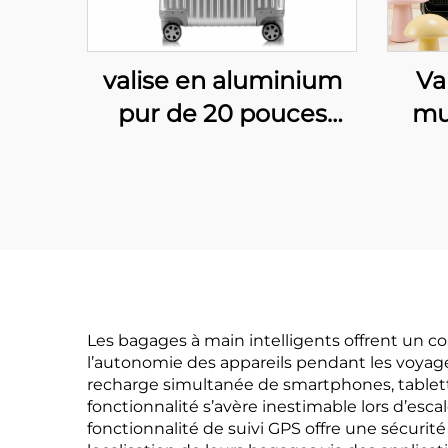
valise en aluminium
Va
pur de 20 pouces
mu
avec serrure TSA,
roues universelles et
d'a
design minimaliste
gros
pour les voyages
fr
d'affaires
pour
go
Les bagages à main intelligents offrent un co
l’autonomie des appareils pendant les voyage
e
recharge simultanée de smartphones, tablettes
fonctionnalité s’avère inestimable lors d’esca
fonctionnalité de suivi GPS offre une sécurité