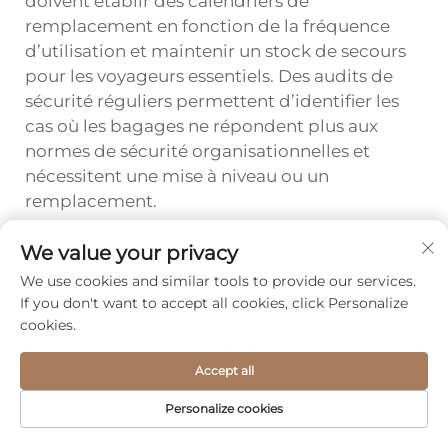
doivent établir des calendriers de
remplacement en fonction de la fréquence
d’utilisation et maintenir un stock de secours
pour les voyageurs essentiels. Des audits de
sécurité réguliers permettent d’identifier les
cas où les bagages ne répondent plus aux
normes de sécurité organisationnelles et
nécessitent une mise à niveau ou un
remplacement.
We value your privacy
Précédent :
We use cookies and similar tools to provide our services.
If you don't want to accept all cookies, click Personalize
Suivant :
Pourquoi une housse de transport robuste est-elle essentielle pour le transport d’équipements sensibles ?
cookies.
Accept all
Personalize cookies