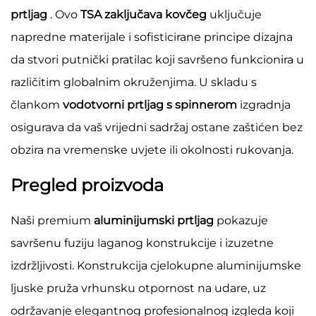
prtljag
. Ovo
TSA zaključava kovčeg
uključuje
napredne materijale i sofisticirane principe dizajna
da stvori putnički pratilac koji savršeno funkcionira u
različitim globalnim okruženjima. U skladu s
člankom
vodotvorni prtljag s spinnerom
izgradnja
osigurava da vaš vrijedni sadržaj ostane zaštićen bez
obzira na vremenske uvjete ili okolnosti rukovanja.
Pregled proizvoda
Naši premium
aluminijumski prtljag
pokazuje
savršenu fuziju laganog konstrukcije i izuzetne
izdržljivosti. Konstrukcija cjelokupne aluminijumske
ljuske pruža vrhunsku otpornost na udare, uz
održavanje elegantnog profesionalnog izgleda koji