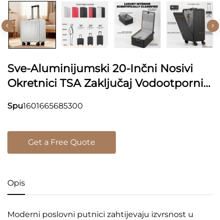
Sve-Aluminijumski 20-Inčni Nosivi
Okretnici TSA Zaključaj Vodootporni
Protiv Krađe Minimalistički Poslovni
Spu
1601665685300
Putovanje
Get a Free Quote
Opis
Moderni poslovni putnici zahtijevaju izvrsnost u