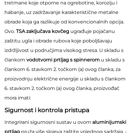
tretmane koje otporne na ogrebotine, koroziju i
habanje, uz zadržavanje karakteristične metalne
obrade koja ga razlikuje od konvencionalnih opcija.
Ovo.
TSA zaključava kovčeg
ugrađuje pojačanu
zaštitu ugla i obrade rubova koje poboljšavaju
izdržljivost u područjima visokog stresa. U skladu s
člankom
vodotvorni prtljag s spinnerom
u skladu s
člankom 6. stavkom 2. točkom (a) ovog članka, za
proizvodnju električne energije u skladu s člankom
6. stavkom 2. točkom (a) ovog članka, proizvođač
mora imati:
Sigurnost i kontrola pristupa
Integrirani sigurnosni sustav u ovom
aluminijumski
prtljag
pruža više slojeva zaštite vrijednog sadržaja. -