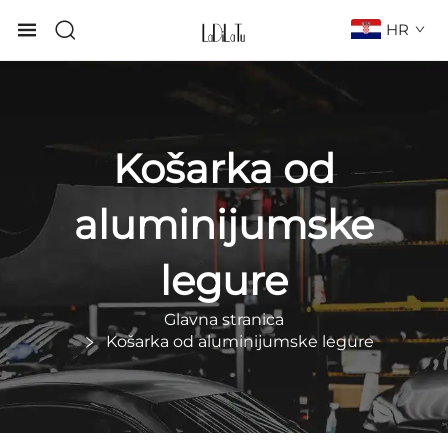
HR
Košarka od
aluminijumske
legure
Glavna stranica
Košarka od aluminijumske legure