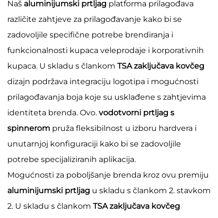
Naš
aluminijumski prtljag
platforma prilagođava
različite zahtjeve za prilagođavanje kako bi se
zadovoljile specifične potrebe brendiranja i
funkcionalnosti kupaca veleprodaje i korporativnih
kupaca. U skladu s člankom
TSA zaključava kovčeg
dizajn podržava integraciju logotipa i mogućnosti
prilagođavanja boja koje su usklađene s zahtjevima
identiteta brenda. Ovo.
vodotvorni prtljag s
spinnerom
pruža fleksibilnost u izboru hardvera i
unutarnjoj konfiguraciji kako bi se zadovoljile
potrebe specijaliziranih aplikacija.
Mogućnosti za poboljšanje brenda kroz ovu premiju
aluminijumski prtljag
u skladu s člankom 2. stavkom
2. U skladu s člankom
TSA zaključava kovčeg