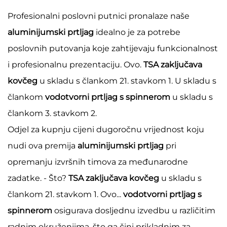
Profesionalni poslovni putnici pronalaze naše
aluminijumski prtljag
idealno je za potrebe
poslovnih putovanja koje zahtijevaju funkcionalnost
i profesionalnu prezentaciju. Ovo.
TSA zaključava
kovčeg
u skladu s člankom 21. stavkom 1. U skladu s
člankom
vodotvorni prtljag s spinnerom
u skladu s
člankom 3. stavkom 2.
Odjel za kupnju cijeni dugoročnu vrijednost koju
nudi ova premija
aluminijumski prtljag
pri
opremanju izvršnih timova za međunarodne
zadatke. - Što?
TSA zaključava kovčeg
u skladu s
člankom 21. stavkom 1. Ovo...
vodotvorni prtljag s
spinnerom
osigurava dosljednu izvedbu u različitim
radnim okruženjima, što ga čini prikladnim za