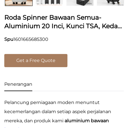
Roda Spinner Bawaan Semua-
Aluminium 20 Inci, Kunci TSA, Kedap
Air, Anti-Pencurian, Minimalis, Untuk
Spu
1601665685300
Perjalanan Perniagaan Di Bahagian
Depan
Get a Free Quote
Penerangan
Pelancung perniagaan moden menuntut
kecemerlangan dalam setiap aspek perjalanan
mereka, dan produk kami
aluminium bawaan