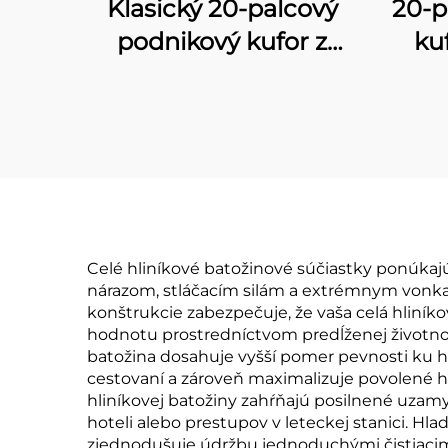
Klasický 20-palcový
20-p
podnikový kufor z
ku
úplne hliníka, sada
rá
hliníkových kufrov s
pri
TSA zámkom, 360°
ku
kolieskami a pevným
b
hliníkovým kufrom na
he
prepravu do kabíny
p
Celé hliníkové batožinové súčiastky ponúkaj
nárazom, stláčacím silám a extrémnym vonka
konštrukcie zabezpečuje, že vaša celá hliník
hodnotu prostredníctvom predĺženej životnos
batožina dosahuje vyšší pomer pevnosti ku hm
cestovaní a zároveň maximalizuje povolené h
hliníkovej batožiny zahŕňajú posilnené uzam
hoteli alebo prestupov v leteckej stanici. Hla
zjednodušuje údržbu jednoduchými čistiacimi