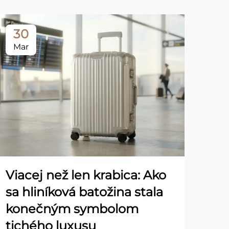
30
3
Mar
Ma
Viacej než len krabica: Ako
sa hliníková batožina stala
konečným symbolom
Úv
tichého luxusu
vý