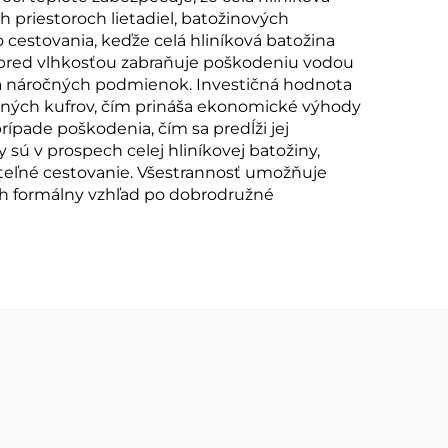
priestoroch lietadiel, batožinových
 cestovania, keďže celá hliníková batožina
a pred vlhkosťou zabraňuje poškodeniu vodou
 za náročných podmienok. Investičná hodnota
ežných kufrov, čím prináša ekonomické výhody
ípade poškodenia, čím sa predĺži jej
sú v prospech celej hliníkovej batožiny,
ateľné cestovanie. Všestrannosť umožňuje
ich formálny vzhľad po dobrodružné