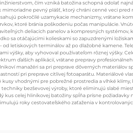
 inžinierstvom, čím vzniká batožina schopná odolať na
k mimoriadne pevný plášť, ktorý chráni cenné veci pred
obsahujú pokročilé uzamykacie mechanizmy, vrátane k
vkov, ktoré bránia poškodeniu počas manipulácie. Vnúto
viteľných deliacich panelov a kompresných systémov, k
dko sa otáčajúcimi kolieskami so zapuzdrenými ložisk
 od letiskových terminálov až po dlažobné kamene. Te
i výšky, aby vyhovoval používateľom rôznej výšky. Celé
ektrum ďalších aplikácií, vrátane prepravy profesionálneh
oví manažéri sa pri preprave dôverných materiálov spo
vlastností pri preprave citlivej fotoaparátu. Materiálové v
ové kusy vhodnými pre pobrežné prostredia a vlhké klímy, 
 techniky bezševovej výroby, ktoré eliminujú slabé mi
ždý kus celej hliníkovej batožiny spĺňa prísne požiadavk
 simulujú roky cestovateľského zaťaženia v kontrolovan