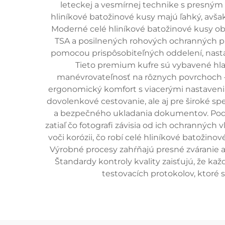
leteckej a vesmírnej technike s presným
hliníkové batožinové kusy majú ľahký, avša
Moderné celé hliníkové batožinové kusy 
TSA a posilnených rohových ochranných pr
pomocou prispôsobiteľných oddelení, nasta
Tieto premium kufre sú vybavené hla
manévrovateľnosť na rôznych povrchoch –
ergonomický komfort s viacerými nastaveniam
dovolenkové cestovanie, ale aj pre široké sp
a bezpečného ukladania dokumentov. Podnik
zatiaľ čo fotografi závisia od ich ochranných 
voči korózii, čo robí celé hliníkové batožin
Výrobné procesy zahŕňajú presné zváranie a
Štandardy kontroly kvality zaisťujú, že ka
testovacích protokolov, ktoré