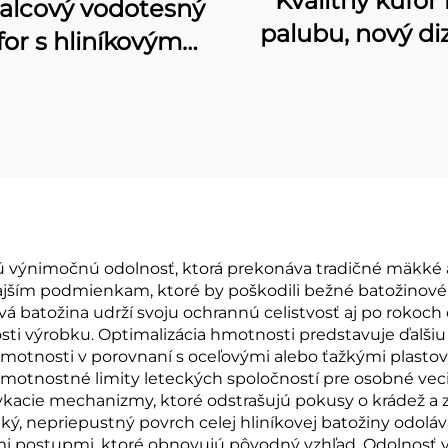
Kvalitný kufor
alcový vodotesný
palubu, nový di
for s hliníkovým
plne hliníkového 
movým vozíkom,
s brzdovými
estorný a odolný
rotačnými kolies
for na palubu s
protikradziež
ezpečnostným
moderný kufor,
slovým zámkom
palcov
re cestovanie
ú výnimočnú odolnosť, ktorá prekonáva tradičné mäkké a
jším podmienkam, ktoré by poškodili bežné batožinové m
ová batožina udrží svoju ochrannú celistvosť aj po roko
ti výrobku. Optimalizácia hmotnosti predstavuje ďalši
otnosti v porovnaní s oceľovými alebo ťažkými plastovým
motnostné limity leteckých spoločností pre osobné veci
ykacie mechanizmy, ktoré odstrašujú pokusy o krádež a
dký, nepriepustný povrch celej hliníkovej batožiny odoláv
 postupmi, ktoré obnovujú pôvodný vzhľad. Odolnosť voč