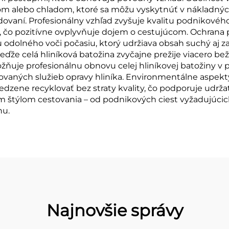
 alebo chladom, ktoré sa môžu vyskytnúť v nákladných 
dovaní. Profesionálny vzhľad zvyšuje kvalitu podnikového
ite, čo pozitívne ovplyvňuje dojem o cestujúcom. Ochran
u odolného voči počasiu, ktorý udržiava obsah suchý aj
eďže celá hliníková batožina zvyčajne prežije viacero b
je profesionálnu obnovu celej hliníkovej batožiny v pr
ovaných služieb opravy hliníka. Environmentálne aspekty 
dzene recyklovať bez straty kvality, čo podporuje udrž
nym štýlom cestovania – od podnikových ciest vyžadujúc
nu.
Najnovšie správy