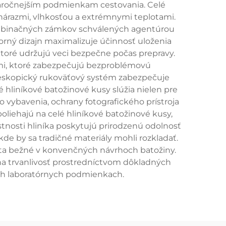
jnáročnejším podmienkam cestovania. Celé
 nárazmi, vlhkosťou a extrémnymi teplotami.
ombinačných zámkov schválených agentúrou
rný dizajn maximalizuje účinnosť uloženia
toré udržujú veci bezpečne počas prepravy.
ami, ktoré zabezpečujú bezproblémovú
leskopický rukoväťový systém zabezpečuje
 hliníkové batožinové kusy slúžia nielen pre
o vybavenia, ochrany fotografického prístroja
liehajú na celé hliníkové batožinové kusy,
lastnosti hliníka poskytujú prirodzenú odolnosť
kde by sa tradičné materiály mohli rozkladať.
esta bežné v konvenčných návrhoch batožiny.
y na trvanlivosť prostredníctvom dôkladných
ých laboratórnych podmienkach.