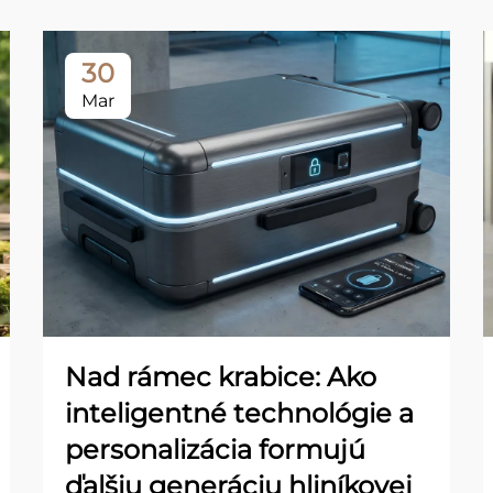
30
Mar
Nad rámec krabice: Ako
inteligentné technológie a
personalizácia formujú
ďalšiu generáciu hliníkovej