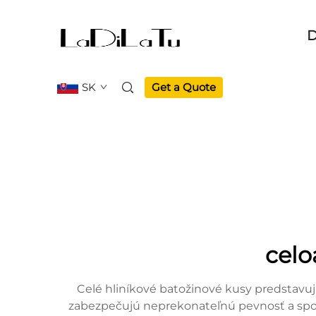
D
SK
Get a Quote
celo
Celé hliníkové batožinové kusy predstavujú 
zabezpečujú neprekonateľnú pevnosť a spoľa