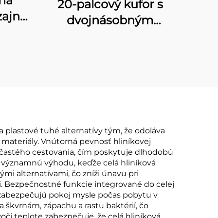
 na
20-palcový kufor s
zajn
dvojnásobným
kufra
otváraním, z celého
hliníka, tlačný kufor na
kami,
prepravu do kabíny, s
ný
predným otváracím
 20
krytom, módnym
otočným kolieskom,
úplne hliníková
 plastové tuhé alternatívy tým, že odoláva
ateriály. Vnútorná pevnosť hliníkovej
batožina
ch častého cestovania, čím poskytuje dlhodobú
u významnú výhodu, keďže celá hliníková
i alternatívami, čo zníži únavu pri
. Bezpečnostné funkcie integrované do celej
 zabezpečujú pokoj mysle počas pobytu v
a škvrnám, zápachu a rastu baktérií, čo
i teplote zabezpečuje, že celá hliníková