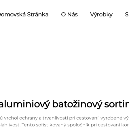
omovská Stránka
O Nás
Výrobky
S
aluminiový batožinový sort
vrchol ochrany a trvanlivosti pri cestovaní, vyrobené výl
hlivosť. Tento sofistikovaný spoločník pri cestovaní ko