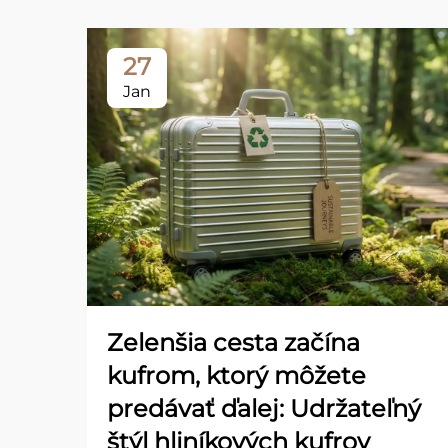
27
Jan
Zelenšia cesta začína
kufrom, ktorý môžete
predávať ďalej: Udržateľný
štýl hliníkových kufrov