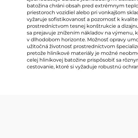
batožina chráni obsah pred extrémnym teplom
priestoroch vozidiel alebo pri vonkajšom skla
vyžaruje sofistikovanosť a pozornosť k kval
prostredníctvom tesnej konštrukcie a dizajn
sa prejavuje znížením nákladov na výmenu, k
v dlhodobom horizonte. Možnosť opravy umožňu
užitočná životnosť prostredníctvom špecializ
pretože hliníkové materiály je možné neobme
celej hliníkovej batožine prispôsobiť sa rôz
cestovanie, ktoré si vyžaduje robustnú ochra