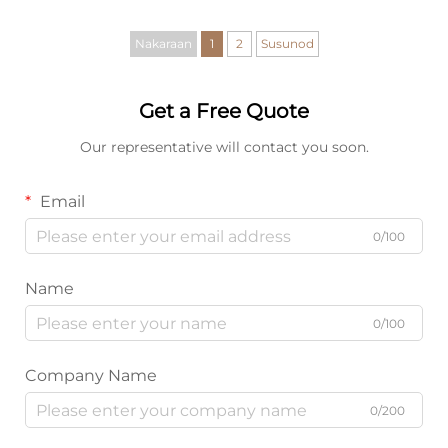
Nakaraan
1
2
Susunod
Get a Free Quote
Our representative will contact you soon.
Email
0/100
Name
0/100
Company Name
0/200