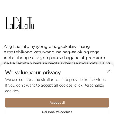
Ang Ladilatu ay iyong pinagkakatiwalaang
estratehikong katuwang, na nag-aalok ng mga
inobatibong solusyon para sa bagahe at premium
na kagamitan para sa paglalakbay sa mga katuwang
at customer sa buong mundo.
We value your privacy
We use cookies and similar tools to provide our services.
SUNDIN AKO
If you don't want to accept all cookies, click Personalize
cookies.
Accept all
Copyright © 2026 Jiaxing Linzhihang International Trade
Personalize cookies