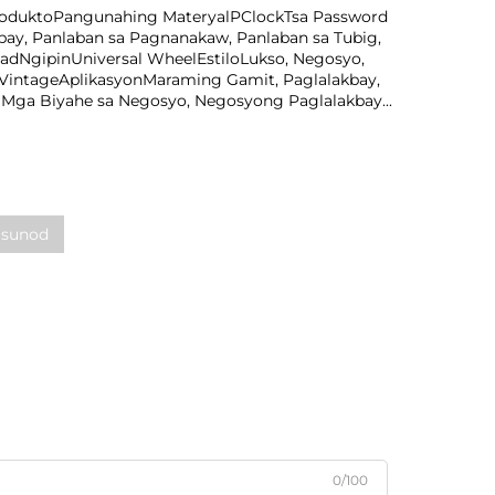
oduktoPangunahing MateryalPClockTsa Password
ay, Panlaban sa Pagnanakaw, Panlaban sa Tubig,
adNgipinUniversal WheelEstiloLukso, Negosyo,
 VintageAplikasyonMaraming Gamit, Paglalakbay,
, Mga Biyahe sa Negosyo, Negosyong Paglalakbay...
sunod
0/100