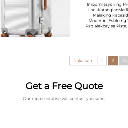
Impormasyon ng Pr
LockKatangianMatib
Malaking Kapasid
Moderno, Estilo ng
Paglalakbay sa Pista
Nakaraan
1
2
Su
Get a Free Quote
Our representative will contact you soon.