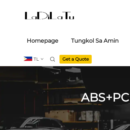
Homepage
Tungkol Sa Amin
TL
Get a Quote
ABS+PC 