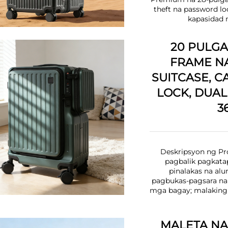
theft na password l
kapasidad n
20 PULGA
FRAME N
SUITCASE, 
LOCK, DUAL
3
Deskripsyon ng Pr
pagbalik pagkata
pinalakas na al
pagbukas-pagsara na
mga bagay; malaking 
MALETA NA