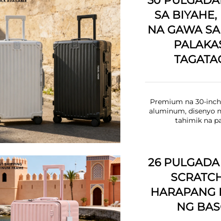
30 PULGADA
SA BIYAHE
NA GAWA SA
PALAKA
TAGATA
Premium na 30-inch 
aluminum, disenyo n
tahimik na p
26 PULGADA
SCRATCH
HARAPANG B
NG BAS