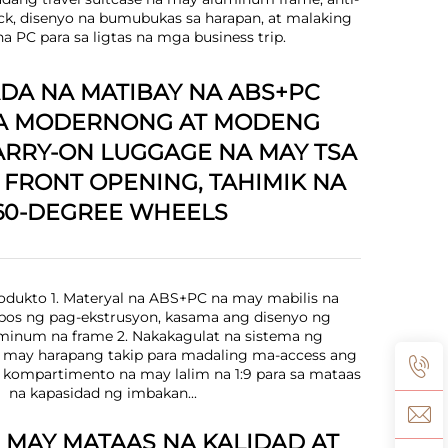
ock, disenyo na bumubukas sa harapan, at malaking
a PC para sa ligtas na mga business trip.
DA NA MATIBAY NA ABS+PC
A MODERNONG AT MODENG
CARRY-ON LUGGAGE NA MAY TSA
 FRONT OPENING, TAHIMIK NA
60-DEGREE WHEELS
odukto 1. Materyal na ABS+PC na may mabilis na
pos ng pag-ekstrusyon, kasama ang disenyo ng
uminum na frame 2. Nakakagulat na sistema ng
 may harapang takip para madaling ma-access ang
kompartimento na may lalim na 1:9 para sa mataas
na kapasidad ng imbakan...
 MAY MATAAS NA KALIDAD AT