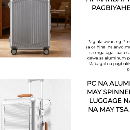
PAGBIYAH
Paglalarawan ng Pro
sa orihinal na anyo m
sa mga ugat para sa
gawa sa aluminum pa
Mabagal na pagbali
p
PC NA ALUM
MAY SPINNE
LUGGAGE NA
NA MAY TSA