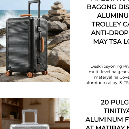
BAGONG DIS
ALUMINU
TROLLEY C
ANTI-DROP
MAY TSA L
Deskripsyon ng Pro
multi-level na gear
materyal na Cove
aluminum alloy; 3. TS
20 PULG
TINITI
ALUMINUM F
AT MATIBAY