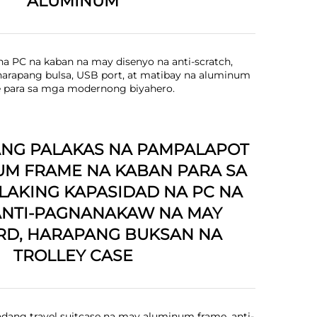
ALUMINUM
a PC na kaban na may disenyo na anti-scratch,
arapang bulsa, USB port, at matibay na aluminum
 para sa mga modernong biyahero.
ANG PALAKAS NA PAMPALAPOT
UM FRAME NA KABAN PARA SA
ALAKING KAPASIDAD NA PC NA
ANTI-PAGNANAKAW NA MAY
D, HARAPANG BUKSAN NA
TROLLEY CASE
ang travel suitcase na may aluminum frame, anti-