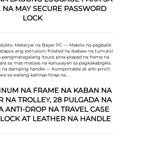
E NA MAY SECURE PASSWORD
LOCK
dukto: Materyal na Bayer PC — Mabilis na pagbalik
atapos ang extrusion; frosted na ibabaw na tumutol
 pangmatagalang itsura; pina-plapad na frame na
ra sa mas mataas na kahusayan sa pagkakabigkis.
k na damping handle — Komportable at anti-pinch
ara sa walang kahirap-hirap na...
INUM NA FRAME NA KABAN NA
R NA TROLLEY, 28 PULGADA NA
 ANTI-DROP NA TRAVEL CASE
 LOCK AT LEATHER NA HANDLE