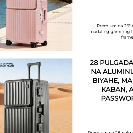
Premium na 26" n
madaling gamiting h
frame
28 PULGAD
NA ALUMIN
BIYAHE, M
KABAN, 
PASSWOR
Premium na 28-pulgad