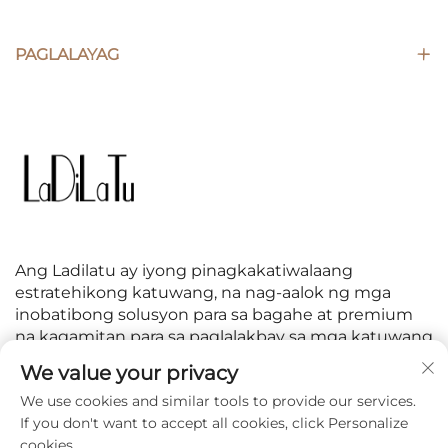
PAGLALAYAG
Ang Ladilatu ay iyong pinagkakatiwalaang
estratehikong katuwang, na nag-aalok ng mga
inobatibong solusyon para sa bagahe at premium
na kagamitan para sa paglalakbay sa mga katuwang
at customer sa buong mundo.
We value your privacy
We use cookies and similar tools to provide our services.
SUNDIN AKO
If you don't want to accept all cookies, click Personalize
cookies.