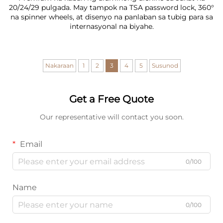
20/24/29 pulgada. May tampok na TSA password lock, 360°
na spinner wheels, at disenyo na panlaban sa tubig para sa
internasyonal na biyahe.
Nakaraan
1
2
3
4
5
Susunod
Get a Free Quote
Our representative will contact you soon.
Email
0/100
Name
0/100