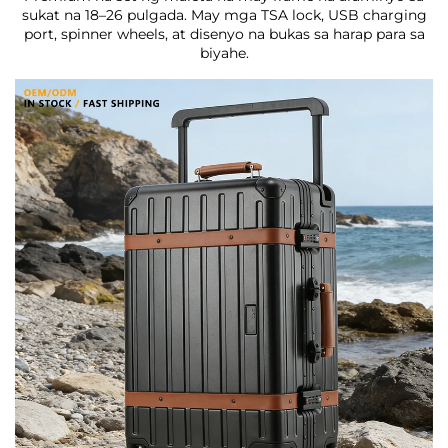
sukat na 18–26 pulgada. May mga TSA lock, USB charging
port, spinner wheels, at disenyo na bukas sa harap para sa
biyahe.