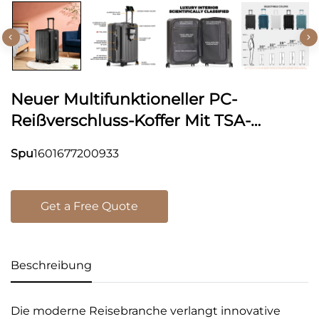
Neuer Multifunktioneller PC-
Reißverschluss-Koffer Mit TSA-
Zahlenschloss, Diebstahlschutz,
Spu
1601677200933
Langlebiger Dehnungsschicht, USB-
Schnittstelle Und Becherhalter
Get a Free Quote
Beschreibung
Die moderne Reisebranche verlangt innovative