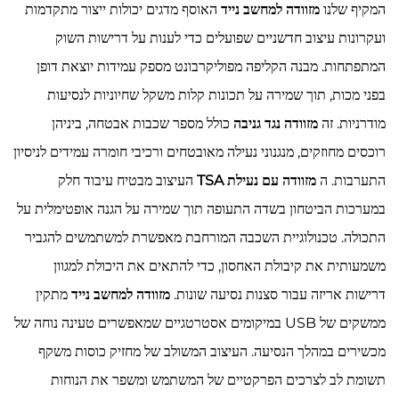
המקיף שלנו
מזוודה למחשב נייד
האוסף מדגים יכולות ייצור מתקדמות
ועקרונות עיצוב חדשניים שפועלים כדי לענות על דרישות השוק
המתפתחות. מבנה הקליפה מפוליקרבונט מספק עמידות יוצאת דופן
בפני מכות, תוך שמירה על תכונות קלות משקל שחיוניות לנסיעות
מודרניות. זה
מזוודה נגד גניבה
כולל מספר שכבות אבטחה, ביניהן
רוכסים מחוזקים, מנגנוני נעילה מאובטחים ורכיבי חומרה עמידים לניסיון
התערבות. ה
מזוודה עם נעילת TSA
העיצוב מבטיח עיבוד חלק
במערכות הביטחון בשדה התעופה תוך שמירה על הגנה אופטימלית על
התכולה. טכנולוגיית השכבה המורחבת מאפשרת למשתמשים להגביר
משמעותית את קיבולת האחסון, כדי להתאים את היכולת למגוון
דרישות אריזה עבור סצנות נסיעה שונות.
מזוודה למחשב נייד
מתקין
ממשקים של USB במיקומים אסטרטגיים שמאפשרים טעינה נוחה של
מכשירים במהלך הנסיעה. העיצוב המשולב של מחזיק כוסות משקף
תשומת לב לצרכים הפרקטיים של המשתמש ומשפר את הנוחות