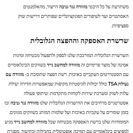
משתרעת על כל היבטי
מזוודה נגד גניבה
הייצור, מהאלמנטים
האסתטיים ועד לשיפורים הפונקציונליים שפותרים דרישות שוק
ספציפיות.
שרשרת האספקה וההפצה הגלובלית
השרשרת הגלובלית המורכבת שלנו לספק ולתפעול מבטיחה זמינות
אמינה של מוצר פרימיום זה
מזוודה למחשב נייד
בשווקים הבינלאומיים
עם הסטנדרטים העקביים באיכות. רשת הפצה שתומכת ב-
מזוודה עם
נעילת TSA
כולל יכולות לוגיסטיות מקיפות שמאפשרות חדירה יעילת
עלות לשוק ומערכת שירות לקוחות מתקדמת. שיתופי פעולה
אסטרטגיים מרחיבים את ההישגיות הגלובלית שלנו
מזוודה נגד גניבה
ובו
בזמן שומרים על עקביות באיכות ועל שלמות המותג בשווקים מגוונים.
המומחיות שלנו ברשת האספקה מבטיחה שכל
מזוודה למחשב נייד
מגיע
למפיצים בינלאומיים עם תמיכה אופטימלית בחבילות ובתיעוד. מסגרת