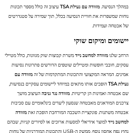
במהלך הנסיעה.
מזוודה עם נעילת TSA
עיצוב זה כולל מספר תכונות
נוחות שמשפרות את חוויית הנסיעה בכלל, תוך שמירה על סטנדרטים
של אבטחה ועמידות.
יישומים ומיקום שוקי
הרחב שלנו
מזוודה למחשב נייד
משרת קבוצות שוק מגוונות, כולל מטיילי
עסקים, חובבי חופשות ומטיילים שוטפים הדורשים פתרונות נסיעות
אמינים. המראה המקצועי והתכונות המתקדמות של זה
מזוודה עם
נעילת TSA
הופכים אותו מתאים במיוחד ליישומים עסקיים בנסיעות,
שם אבטחה ואמינות הן קריטיות.
מזוודה נגד גניבה
העיצוב מושך
צרכנים המודאגים מאבטחה שנסעון ליעדים בינלאומיים עם סביבות
אבטחה משתנות. פונקציית השכבה המורחבת הופכת זאת
מזוודה
למחשב נייד
למוצר אידיאלי למסעות ארוכים או לסיורים קניות, שבהם
נחוץ נפח אחסון נוסף. ממשק ה-USB והתכונות המודרניות של נוחות