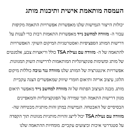
העמסה מותאמת אישית ותיכנות מותג
יכולות הייצור הגמישות שלנו מאפשרות אפשרויות התאמה מקיפות
עבור ה-
מזוודה למחשב נייד
מאפשרות התאמות רבות כדי לענות על
דרישות המותג הספציפיות ואסטרטגיות המיקום השוקי. האפשרויות
להתאמה של ה-
מזוודה עם נעילת TSA
כולל וריאציות צבע, אלמנטים
של מותג ומשימות פונקציונליות המותאמות לדרישות השוק המגוונות.
אפשרויות אינטגרציה של המותג שלנו
מזוודה נגד גניבה
כוללות מיקום
הלוגו, עיצוב אריזה ותיאום חומרי שיווק שמאפשרים הצגה עקביית
מותג. מבנה העיצוב הפתוח של זה
מזוודה למחשב נייד
מאפשר תיאום
מגוון דרישות התאמה תוך שמירה על הפונקציונליות והמאפיינים
הבסיסיים של האבטחה. הגמישות במתן זהות מותגית מבטיחה שה-
מזוודה עם נעילת TSA
יכול לייצג זהויות מותגיות מגוונות תוך הקפדה
על סטנדרטי איכות וביצועים עקביים. מומחיות ההתאמה שלנו