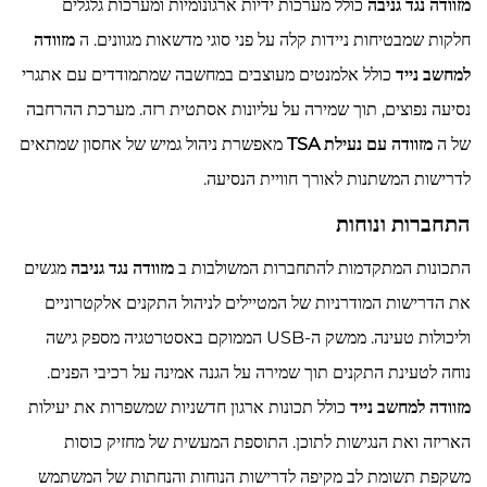
מזוודה נגד גניבה
כולל מערכות ידיות ארגונומיות ומערכות גלגלים
חלקות שמבטיחות ניידות קלה על פני סוגי מדשאות מגוונים. ה
מזוודה
למחשב נייד
כולל אלמנטים מעוצבים במחשבה שמתמודדים עם אתגרי
נסיעה נפוצים, תוך שמירה על עליונות אסתטית רזה. מערכת ההרחבה
של ה
מזוודה עם נעילת TSA
מאפשרת ניהול גמיש של אחסון שמתאים
לדרישות המשתנות לאורך חוויית הנסיעה.
התחברות ונוחות
התכונות המתקדמות להתחברות המשולבות ב
מזוודה נגד גניבה
מגשים
את הדרישות המודרניות של המטיילים לניהול התקנים אלקטרוניים
וליכולות טעינה. ממשק ה-USB הממוקם באסטרטגיה מספק גישה
נוחה לטעינת התקנים תוך שמירה על הגנה אמינה על רכיבי הפנים.
מזוודה למחשב נייד
כולל תכונות ארגון חדשניות שמשפרות את יעילות
האריזה ואת הנגישות לתוכן. התוספת המעשית של מחזיק כוסות
משקפת תשומת לב מקיפה לדרישות הנוחות והנחתות של המשתמש