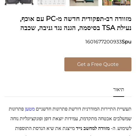
מזוודה רב-תפקודית חדשה מ-PC עם אוכף,
נעילת TSA בסיסמה, הגנה נגד גניבה, שכבה
מתנפחת עמידה וממשק USB ומחזיק כוס
1601677200933
Spu
Get a Free Quote
תיאור
תעשיית התיירות המודרנית דורשת פתרונות חדשניים
מטען
פתרונות
שמשלבים אבטחה מתקדמת, עמידות יוצאת דופן ופונקציונליות נוחה
לשימוש. ה-
מזוודה למחשב נייד
מייצגת את שיא הנדסת התוספות