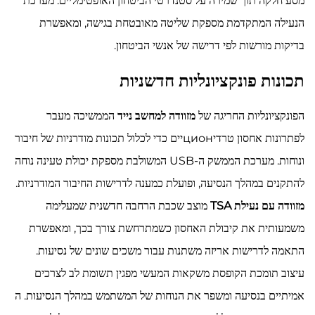
מסע חלקה תוך שמירה על סטנדרטי הביטחון האופטימליים. מערכת
הנעילה המתקדמת מספקת שליטה מאובטחת בגישה, ומאפשרת
בדיקות מורשות לפי דרישה של אנשי הביטחון.
תכונות פונקציונליות חדשניות
הפונקציונליות החריגה של
מזוודה למחשב נייד
הממשיכה מעבר
לפתרונות אחסון טרדיционיים כדי לכלול תכונות מודרניות של חיבור
ונוחות. מערכת הממשק ה-USB המשולבת מספקת יכולת טעינה נוחה
להתקנים במהלך הנסיעה, ופועלת כמענה לדרישות החיבור המודרניות.
מזוודה עם נעילת TSA
מוצב שכבת הרחבה חדשנית שמעלימה
משמעותית את קיבולת האחסון כשמתרחשת צורך בכך, ומאפשרת
התאמה לדרישות אריזה משתנות עבור משכים שונים של נסיעות.
עיצוב תומכת הקופסת משקאות המעשי מפגין תשומת לב לצרכים
אמיתיים בנסיעה ומשפר את הנוחות של המשתמש במהלך הנסיעות. ה