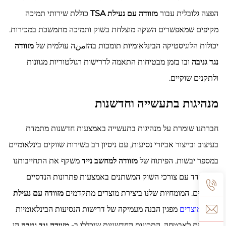
הפצה גלובלית עבור
מזוודה עם נעילת TSA
כוללת שירותי תמיכה
מקיפים שמאפשרים השקה מוצלחת בשוק ותמיכה מתמשכת במכירות.
יכולות הלוגיסטיקה הבינלאומיות תומכות בהזمنה עולמית של
מזוודה
נגד גניבה
ובו בזמן מבטיחות התאמה לדרישות רגולטוריות מגוונות
ולתקנים שוקיים.
מנהיגות בתעשייה וחדשנות
חברתנו שומרת על מנהיגות בתעשייה באמצעות חדשנות מתמדת
בעיצוב ובייצור אביזרי נסיעות, עם ניסיון רב בשירות שווקים בינלאומיים
במספר יבשות. הפיתוח של
מזוודה למחשב נייד
משקף את התחייבותנו
להתמודד עם צורכי השוק המשתנים באמצעות פתרונות הנדסיים
חדשניים. המומחיות שלנו ביצירת מוצרים מתקדמים
מזוודה עם נעילת
TSA
מוצרים
מפגין הבנה מעמיקה של דרישות הנסיעות הבינלאומיות
והתקנים לאבטחה. התכונות החדשניות שיכללו ב-
מזוודה נגד גניבה
הן