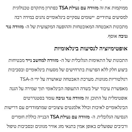
ממוקמות את זה
מזוודה עם נעילת TSA
כפתרון מתקדם טכנולוגית
למסיעים עתידיים. יישומים עסקיים בינלאומיים נהנים במידה רבה
מתכונות האבטחה המאובטחות וההופעה המקצועית של ה-
מזוודה נגד
גניבה
אוסף.
אופטימיזציה לנסיעות בינלאומיות
התכונות של התאימות הגלובלית של ה-
מזוודה למחשב נייד
מבטיחות
ביצוע חלק ללא הפרעות בתרחישים של מסעות בינלאומיים ובסביבות
רגולטוריות מגוונות. מערכת האבטחה שאושרה על ידי ה-TSA
מאפשרת עיבוד יעיל בשדה התעופה הבינלאומי תוך שמירה על הגנה
אופטימלית על התוכן. זה
מזוודה נגד גניבה
עומד בסטנדרטים
הבינלאומיים לאיכות וכולל אלמנטים עיצוביים שמתמודדים עם דרישות
הנסיעה הגלובלית. ה-
מזוודה עם נעילת TSA
הבנייה כוללת חומרים
ורכיבים שפועלים באופן אמין בתנאי מזג אוויר מגוונים ובסביבות טיפול