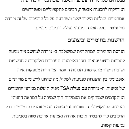
מבטיחים שכל
מזוודה עם נעילת TSA
עושה עמידה בדרישות
המדויקות לתכונות אבטחה, רכיבים פונקציונליים וסטנדרטים
אסתטיים. הצלחת הייצור שלנו משתרעת על כל הרכיבים של זה
מזוודה
נגד גניבה
, כולל חומרה, מנגנוני נעילה ורכיבים מבניים.
חדשנות בחומרים וביצועים
הנדסת החומרים המתקדמת שמשולבת ב-
מזוודה למחשב נייד
מגיעה
לתכונות ביצוע יוצאות דופן באמצעות תערובות פוליקרבונט חדשניות
ושיטות ייצור מתקדמות. תכונות החומר המיוחדות מספקות איזון
אופטימלי בין התנגדות לפגיעות לשקול, מה שחיוני ליישומים מודרניים
של נסיעות. ה-
מזוודה עם נעילת TSA
מפיק תועלות ממדעי החומרים
המתקדמים שמחזקים את העמידות תוך שמירה על המראה החזותי
והביצוע הפונקציונלי. ה-
מזוודה נגד גניבה
נבנה מחומרים פרמיומים בכל
הרכיבים כדי להבטיח איכות אחידה ואמינות ארוכת טווח בסביבות
נסיעות קשות.