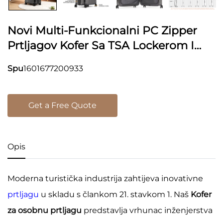
Novi Multi-Funkcionalni PC Zipper
Prtljagov Kofer Sa TSA Lockerom I
Lozinkom Protiv Krađe
Spu
1601677200933
Get a Free Quote
Opis
Moderna turistička industrija zahtijeva inovativne
prtljagu
u skladu s člankom 21. stavkom 1. Naš
Kofer
za osobnu prtljagu
predstavlja vrhunac inženjerstva