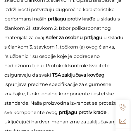
skladu s člankom 5. stavkom 1. Opsežna ispitivanja
izdržljivosti potvrđuju dugoročne karakteristike
performansi naših
prtljagu protiv krađe
u skladu s
člankom 21. stavkom 2. Izbor polikarbonatnog
materijala za ovaj
Kofer za osobnu prtljagu
u skladu
s člankom 3. stavkom 1. točkom (a) ovog članka,
"službenici" su osoblje koje je podređeno
nadležnom tijelu. Protokoli kontrole kvalitete
osiguravaju da svaki
TSA zaključava kovčeg
ispunjava precizne specifikacije za sigurnosne
značajke, funkcionalne komponente i estetske
standarde. Naša proizvodna izvrsnost se proteže na
sve komponente ovog
prtljagu protiv krađe
,
uključujući hardver, mehanizme za zaključavanje i