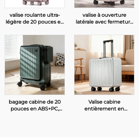
valise roulante ultra-
valise à ouverture
légère de 20 pouces en
latérale avec fermeture
tissu imperméable,
à glissière en PC de 30
valise à code à 24
pouces, grande
chiffres, valise pivotante
capacité, extensible, à
à grande capacité
roulettes, valise de
autorisée en cabine
voyage cabine avec 5
roues
bagage cabine de 20
Valise cabine
pouces en ABS+PC,
entièrement en
cadre moderne et
aluminium de 20
élégant, serrure TSA,
pouces, roues rotatives,
ouverture frontale
serrure TSA, étanche,
double, roulettes
antivol, design