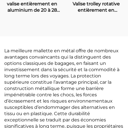
valise entièrement en
Valise trolley rotative
aluminium de 20 à 28
entièrement en
pouces, valise de
aluminium, 20-24-30
voyage professionnelle
pouces, unisexe,
classique et luxueuse,
ouverture frontale,
valise cabine durable
étanche et antivol avec
sans fermeture à
serrure TSA, valise
glissière, bagages
d’affaires
La meilleure mallette en métal offre de nombreux
métalliques avec
avantages convaincants qui la distinguent des
serrure TSA
options classiques de bagages, en faisant un
investissement dans la sécurité et la commodité à
long terme lors des voyages. La protection
supérieure constitue l’avantage principal, car la
construction métallique forme une barrière
impénétrable contre les chocs, les forces
d’écrasement et les risques environnementaux
susceptibles d’endommager des alternatives en
tissu ou en plastique. Cette durabilité
exceptionnelle se traduit par des économies
significatives à long terme, puisque les propriétaires