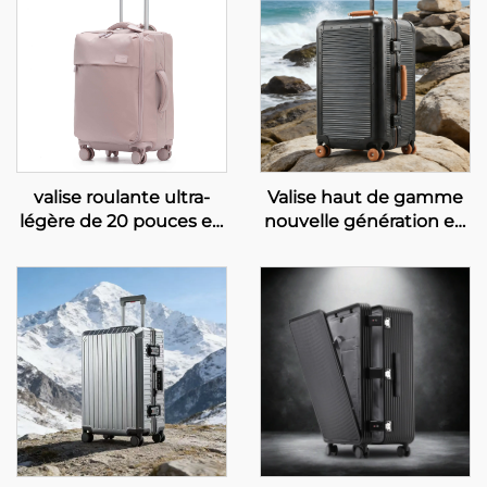
valise roulante ultra-
Valise haut de gamme
légère de 20 pouces en
nouvelle génération en
tissu imperméable,
PC avec cadre en
valise à code à 24
aluminium, valise trolley
chiffres, valise pivotante
rotative de 28 pouces,
à grande capacité
valise de voyage anti-
autorisée en cabine
chute avec serrure TSA
et poignée en cuir