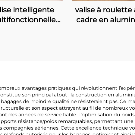
lise intelligente
valise à roulette
ltifonctionnelle
cadre en alumi
pour voyages
étanche de 2
ffaires, vente en
pouces, spacieu
 usine, ouverture
durable, baga
ontale, port USB
cabine sécurisé
 recharge, porte-
serrure à co
belets, crochet
confidentiel p
latéral,
voyages
nombreux avantages pratiques qui révolutionnent l’exp
é constitue son principal atout : la construction en alum
mbarquement
 bagages de moindre qualité ne résisteraient pas. Ce mat
ucturelle et son aspect attrayant au fil de nombreux vo
nt des années de service fiable. L’optimisation du poid
 rapports résistance/poids remarquables, permettant un
 les compagnies aériennes. Cette excellence technique 
es plafonds autorisés pour les bagages, optimisant ainsi