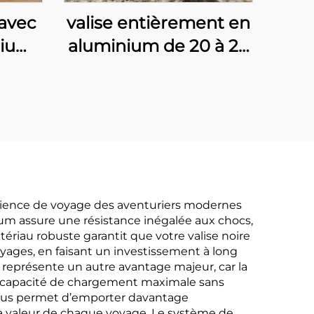
 avec
valise entièrement en
nium
aluminium de 20 à 28
0
pouces, valise de
se et
voyage
ge
professionnelle
 avec
classique et luxueuse,
de
valise cabine durable
our
sans fermeture à
glissière, bagages
érience de voyage des aventuriers modernes
inium assure une résistance inégalée aux chocs,
métalliques avec
ériau robuste garantit que votre valise noire
serrure TSA
yages, en faisant un investissement à long
s représente un autre avantage majeur, car la
e capacité de chargement maximale sans
vous permet d’emporter davantage
 la valeur de chaque voyage. Le système de