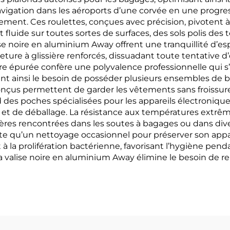
vigation dans les aéroports d’une corvée en une progressi
ement. Ces roulettes, conçues avec précision, pivotent
fluide sur toutes sortes de surfaces, des sols polis des
lise noire en aluminium Away offrent une tranquillité d’es
re à glissière renforcés, dissuadant toute tentative d’e
oire épurée confère une polyvalence professionnelle qui 
nt ainsi le besoin de posséder plusieurs ensembles de ba
us permettent de garder les vêtements sans froissures 
s poches spécialisées pour les appareils électroniques, 
t et de déballage. La résistance aux températures extr
res rencontrées dans les soutes à bagages ou dans divers
ite qu’un nettoyage occasionnel pour préserver son ap
 la prolifération bactérienne, favorisant l’hygiène pend
r la valise noire en aluminium Away élimine le besoin de