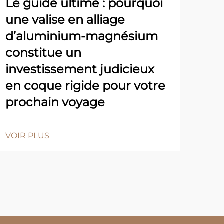
Le guide ultime : pourquoi
une valise en alliage
d’aluminium-magnésium
Pro
constitue un
l'e
investissement judicieux
ét
en coque rigide pour votre
prochain voyage
VOI
VOIR PLUS