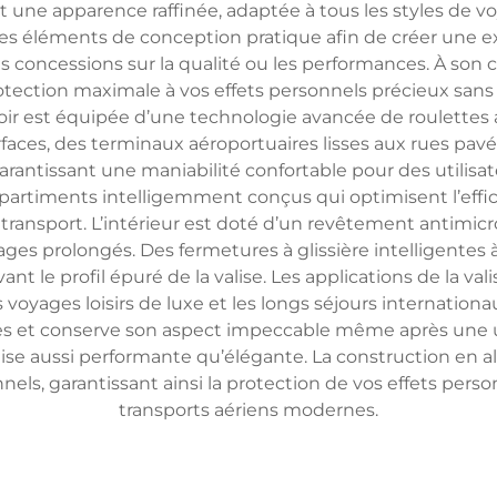
t une apparence raffinée, adaptée à tous les styles de v
des éléments de conception pratique afin de créer une e
es concessions sur la qualité ou les performances. À so
tection maximale à vos effets personnels précieux sans 
ir est équipée d’une technologie avancée de roulettes 
urfaces, des terminaux aéroportuaires lisses aux rues pa
rantissant une maniabilité confortable pour des utilisateurs
artiments intelligemment conçus qui optimisent l’effi
e transport. L’intérieur est doté d’un revêtement antim
yages prolongés. Des fermetures à glissière intelligente
nt le profil épuré de la valise. Les applications de la v
voyages loisirs de luxe et les longs séjours internationau
res et conserve son aspect impeccable même après une uti
lise aussi performante qu’élégante. La construction en 
nnels, garantissant ainsi la protection de vos effets pe
transports aériens modernes.